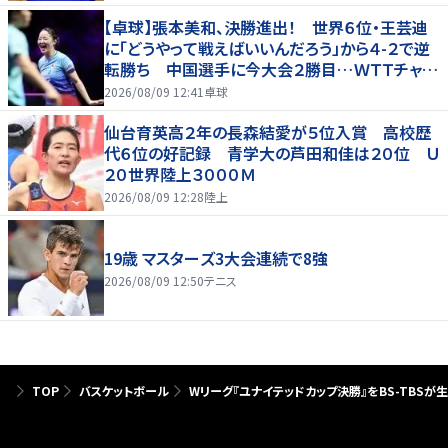
【卓球】張本美和、決勝進出！ 世界６位・王芸迪
に「どうやって戦えばいいんだろう」から４-２で逆
転勝ち 中国選手に今大会２勝目…ＷＴＴチャン
ピオンズ横浜
2026/08/09 12:41
卓球
仙台育英高２年の長森結愛が５位入賞 高校歴
代６位の好記録 青学大の芦田和佳は２０位 Ｕ
２０世界陸上３０００Ｍ
2026/08/09 12:28
陸上
19歳 マスターズ3大会連続で8強
2026/08/09 12:50
テニス
TOP
バスケットボール
Wリーグ『ユナイテッドカップ決勝』をBS-TBS