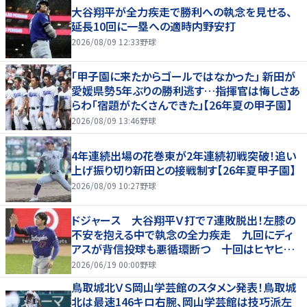
大谷翔平が全力疾走で勝利への執念を見せる、
延長10回に一塁への適時内野安打
2026/08/09 12:33
野球
「甲子園に来たからゴールではなかった」 新田が
愛媛県勢5年ぶりの勝利逃す…指揮官は悔しさあ
らわ「宿題がたくさんできた」【26年夏の甲子園】
2026/08/09 13:46
野球
4年連続出場の花巻東が2年連続初戦突破！追い
上げ振り切り新田との接戦制す【26年夏甲子園】
2026/08/09 10:27
野球
ドジャース 大谷翔平Ｖ打で７連敗脱出！左膝の
不安を抱える中で執念の全力疾走 九回にディ
アスが背信投球も悪循環断つ 十回はヒヤヒヤ
もリード守る
2026/06/19 00:00
野球
鳥取城北ＶＳ岡山学芸館のスタメン発表！鳥取城
北は最速146キロ右腕、岡山学芸館は技巧派左