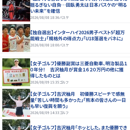
揺るぎない自負…田臥勇太は日本バスケの“明る
い未来”を確信
2026/08/08 18:36
バスケ
【独自選出】インターハイ2026男子ベスト5「超万
能戦士」「規格外の得点力」「U18落選をバネに」
2026/08/08 18:00
バスケ
【女子ゴルフ】優勝副賞は三菱自動車、明治製品１
０年分！ 吉沢柚月が賞金１６２０万円の他に獲
得したものとは
2026/08/09 15:35
ゴルフ
【女子ゴルフ】吉沢柚月 初優勝スピーチで感無
量「苦しい時間も多かった」「熊本の皆さんの一日
も早い復興を願う」
2026/08/09 14:33
ゴルフ
【女子ゴルフ】吉沢柚月「ホッとした。また優勝でき