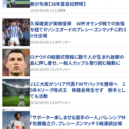
腕が先発【26年夏高校野球】
2026/08/09 13:13
野球
久保建英が実戦復帰 Ｗ杯オランダ戦での負傷
を経てＲソシエダードのプレシーズンマッチに約３
０分出場
2026/08/09 13:40
サッカー
ロナウドの結婚式情報に数千人が生まれ故郷の
島に押し寄せ、一般人カップル取り囲む騒動に
2026/08/09 13:25
サッカー
Ｊ１Ｃ大阪がシリア代表ＦＷサバックを獲得へ 2
5年Ｋリーグ得点王 移籍金発生せず 歌手とし
ても活動
2026/08/09 13:00
サッカー
「サポーター楽しませる選手の一人」バレンシアM
F佐藤龍之介、プレシーズンマッチ５戦連続出場