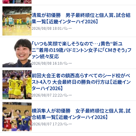
清風が初優勝 男子最終順位と個人賞、試合結
果一覧【近畿インターハイ2026】
2026/08/08 18:01
バレー
「いつも笑顔で楽しそうなので…」黄色“新ユ
ニ”着用の19歳バドミントン女子に「CMきそう」フ
ァン続々反応
2026/08/08 16:10
バレー
前回大会王者の鎮西高らすべてのシード校がベ
スト4入り 大会最終日の勝負の行方は【近畿イン
ターハイ2026】
2026/08/07 22:22
バレー
横浜隼人が初優勝 女子最終順位と個人賞、試
合結果一覧【近畿インターハイ2026】
2026/08/07 17:23
バレー