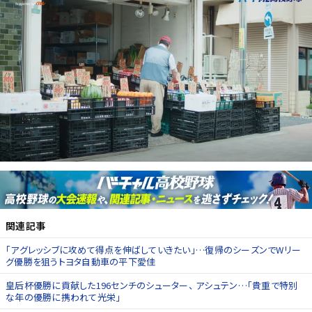
関連記事
「アグレッシブに攻めて得点を伸ばしていきたい」…復帰のシーズンでWリー
グ優勝を狙うトヨタ自動車の平下愛佳
皇后杯優勝に貢献した196センチのシューター、 アシュテン…「貴重で特別
な年の優勝に携われて光栄」