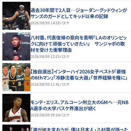
過去30年間で2人目…ジョーダン・グッドウィンが
サンズのガードとしてキッド以来の記録
2026/08/09 14:18
バスケ
八村塁、代表復帰の意向を表明「ＬＡのオリンピッ
クに向けて頑張っていきたい」 サンジャポの取
材を受けた衝撃理由
2026/08/09 12:15
バスケ
【独自選出】インターハイ2026女子ベスト5「最強
の6thマン」「冷静沈着な大器」「世界経験を糧に」
2026/08/09 11:41
バスケ
モンテ・エリス、アルコーン州立大のGMへ…元NB
A選手の大学バスケ界進出が続く
2026/08/09 09:34
バスケ
「誰が何を言おうが、僕は日本人」八村塁が語った