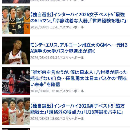
【独自選出】インターハイ2026女子ベスト5「最強
の6thマン」「冷静沈着な大器」「世界経験を糧に」
2026/08/09 11:41
バスケットボール
モンテ・エリス、アルコーン州立大のGMへ…元NB
A選手の大学バスケ界進出が続く
2026/08/09 09:34
バスケットボール
「誰が何を言おうが、僕は日本人」八村塁が語った
揺るぎない自負…田臥勇太は日本バスケの“明る
い未来”を確信
2026/08/08 18:36
バスケットボール
【独自選出】インターハイ2026男子ベスト5「超万
能戦士」「規格外の得点力」「U18落選をバネに」
2026/08/08 18:00
バスケットボール