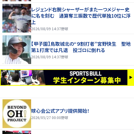
レジェンド右腕シャーザーがまた一つメジャー史
に名を刻む 通算奪三振数で歴代単独10位に浮
上
2026/08/09 14:37
野球
【甲子園】鳥取城北の“９割打者”宮野快生 聖地
第１打席では凡退 投ゴロに倒れる
2026/08/09 14:37
野球
球心会公式アプリ提供開始！
2026/05/27 00:00
野球