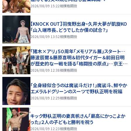
2026/08/09 15:22
相撲格闘技
【KNOCK OUT】羽曳野出身・久井大夢が凱旋KO
「山入端市長、どうでしたか僕の試合？」
2026/08/09 13:52
相撲格闘技
「猪木×アリ」５０周年「メモリアル展」スタート…
藤波辰爾＆藤原喜明＆初代タイガー＆前田日明
が歴史的な一戦を語る「格闘技の原点」…京王プ
ラザホテルで３１日まで
2026/08/09 12:38
相撲格闘技
「全身緑似合うのは魔裟斗だけ！」魔裟斗、鮮やか
エメラルドグリーンのスーツで野杁正明を祝福
2026/08/09 12:29
相撲格闘技
キック野杁正明の妻真帆さん「最高にかっこよか
った」２人の子どもと勝利を祝う
2026/08/09 12:23
相撲格闘技