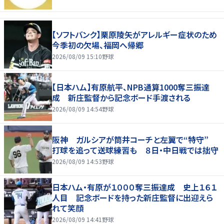
【ソフトバンク】栗原陵矢がアレルギー症状のため
今季初の欠場、福岡へ帰郷
2026/08/09 15:10
野球
【日本ハム】有原航平、NPB通算1000奪三振達
成 新庄監督から記念ボード手渡される
2026/08/09 14:54
野球
阪神 ガルシアが筒井コーチと左翼で“特守”
打球を追って送球練習も ８日・中日戦では拙守
2026/08/09 14:53
野球
日本ハム・有原が１０００奪三振達成 史上１６１
人目 記念ボードを持った新庄監督に出迎えら
れて笑顔
2026/08/09 14:41
野球