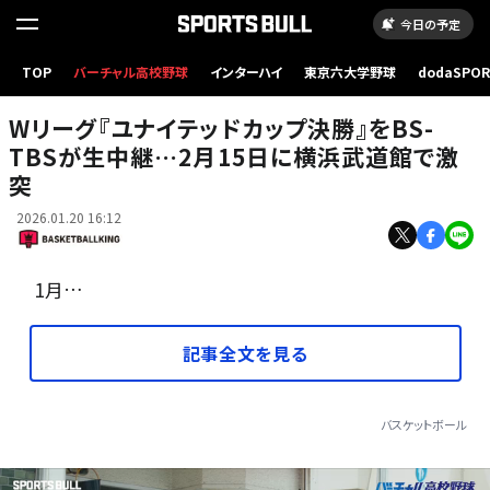
今日の予定
TOP
バーチャル高校野球
インターハイ
東京六大学野球
dodaSPO
（新しいタブ
Wリーグ『ユナイテッドカップ決勝』をBS-
TBSが生中継…2月15日に横浜武道館で激
突
2026.01.20 16:12
1月…
記事全文を見る
バスケットボール