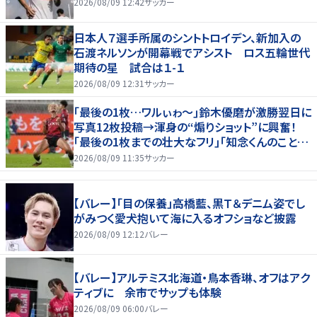
2026/08/09 12:42
サッカー
日本人７選手所属のシントトロイデン、新加入の
石渡ネルソンが開幕戦でアシスト ロス五輪世代
期待の星 試合は１-１
2026/08/09 12:31
サッカー
｢最後の1枚…ワルぃゎ〜｣鈴木優磨が激勝翌日に
写真12枚投稿→渾身の“煽りショット”に興奮！
｢最後の1枚までの壮大なフリ｣｢知念くんのことど
んだけ好きなんよｗ｣
2026/08/09 11:35
サッカー
【バレー】「目の保養」高橋藍、黒Ｔ＆デニム姿でし
がみつく愛犬抱いて海に入るオフショなど披露
2026/08/09 12:12
バレー
【バレー】アルテミス北海道・鳥本香琳、オフはアク
ティブに 余市でサップも体験
2026/08/09 06:00
バレー