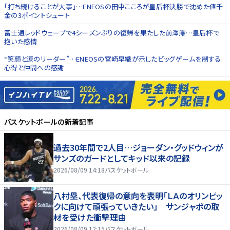
「打ち続けることが大事」…ENEOSの田中こころが皇后杯決勝で沈めた値千
金の3ポイントシュート
富士通レッドウェーブで4シーズンぶりの復帰を果たした前澤澪…皇后杯で
抱いた感情
“笑顔と涙のリーダー”…ENEOSの宮崎早織が示したビッグゲームを制する
心得と仲間への感謝
バスケットボール
の新着記事
過去30年間で2人目…ジョーダン・グッドウィンが
サンズのガードとしてキッド以来の記録
2026/08/09 14:18
バスケットボール
八村塁、代表復帰の意向を表明「ＬＡのオリンピッ
クに向けて頑張っていきたい」 サンジャポの取
材を受けた衝撃理由
2026/08/09 12:15
バスケットボール