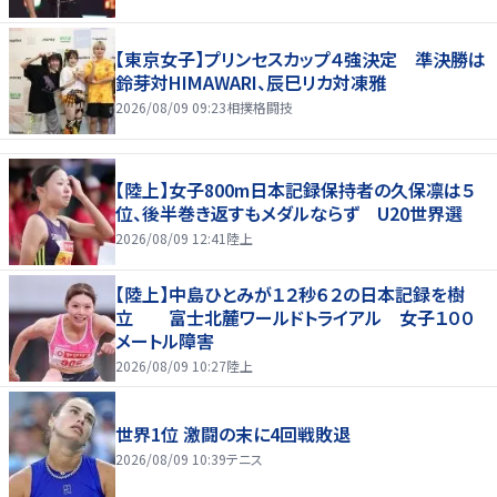
【東京女子】プリンセスカップ４強決定 準決勝は
鈴芽対HIMAWARI、辰巳リカ対凍雅
2026/08/09 09:23
相撲格闘技
【陸上】女子800m日本記録保持者の久保凛は５
位、後半巻き返すもメダルならず U20世界選
2026/08/09 12:41
陸上
【陸上】中島ひとみが１２秒６２の日本記録を樹
立 富士北麓ワールドトライアル 女子１００
メートル障害
2026/08/09 10:27
陸上
世界1位 激闘の末に4回戦敗退
2026/08/09 10:39
テニス