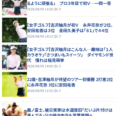
るように頑張る」 プロ３年目で初Ｖ…一問一答
2026/08/09 14:26
ゴルフ
【女子ゴルフ】吉沢柚月が初Ｖ 永井花奈が２位、
安田祐香は３位 金田久美子は「８１」で４４位
2026/08/09 14:13
ゴルフ
【女子ゴルフ】吉沢柚月はこんな人…趣味は「１人
カラオケ」「さつまいもスイーツ」 ダイヤモンド世
代 憧れは稲見萌寧
2026/08/09 14:00
ゴルフ
22歳・吉澤柚月が待望のツアー初優勝 2打差2位
に永井花奈 3位に安田祐香
2026/08/09 13:53
ゴルフ
義ノ富士、被災実家は水道復旧「だいぶ片付けは
進んでる」父の焼き肉店も営業再開へ