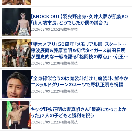
【KNOCK OUT】羽曳野出身・久井大夢が凱旋KO
「山入端市長、どうでしたか僕の試合？」
2026/08/09 13:52
相撲格闘技
「猪木×アリ」５０周年「メモリアル展」スタート…
藤波辰爾＆藤原喜明＆初代タイガー＆前田日明
が歴史的な一戦を語る「格闘技の原点」…京王プ
ラザホテルで３１日まで
2026/08/09 12:38
相撲格闘技
「全身緑似合うのは魔裟斗だけ！」魔裟斗、鮮やか
エメラルドグリーンのスーツで野杁正明を祝福
2026/08/09 12:29
相撲格闘技
キック野杁正明の妻真帆さん「最高にかっこよか
った」２人の子どもと勝利を祝う
2026/08/09 12:23
相撲格闘技