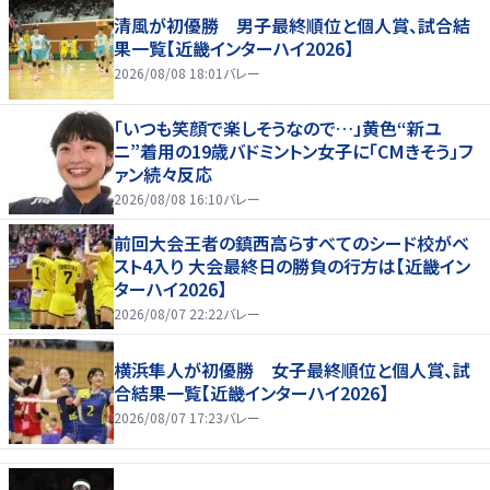
清風が初優勝 男子最終順位と個人賞、試合結
果一覧【近畿インターハイ2026】
2026/08/08 18:01
バレー
「いつも笑顔で楽しそうなので…」黄色“新ユ
ニ”着用の19歳バドミントン女子に「CMきそう」フ
ァン続々反応
2026/08/08 16:10
バレー
前回大会王者の鎮西高らすべてのシード校がベ
スト4入り 大会最終日の勝負の行方は【近畿イン
ターハイ2026】
2026/08/07 22:22
バレー
横浜隼人が初優勝 女子最終順位と個人賞、試
合結果一覧【近畿インターハイ2026】
2026/08/07 17:23
バレー