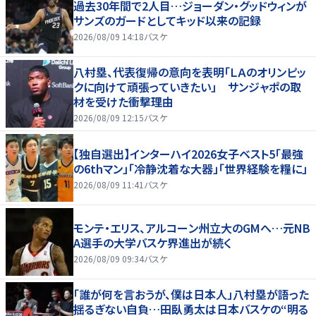
過去30年間で2人目…ジョーダン・グッドウィンが
サンズのガードとしてキッド以来の記録
2026/08/09 14:18
バスケ
八村塁、代表復帰の意向を表明「ＬＡのオリンピッ
クに向けて頑張っていきたい」 サンジャポの取
材を受けた衝撃理由
2026/08/09 12:15
バスケ
【独自選出】インターハイ2026女子ベスト5「最強
の6thマン」「冷静沈着な大器」「世界経験を糧に」
2026/08/09 11:41
バスケ
モンテ・エリス、アルコーン州立大のGMへ…元NB
A選手の大学バスケ界進出が続く
2026/08/09 09:34
バスケ
「誰が何を言おうが、僕は日本人」八村塁が語った
揺るぎない自負…田臥勇太は日本バスケの“明る