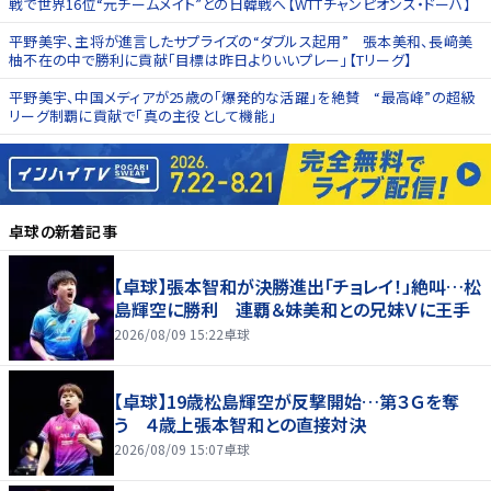
戦で世界16位“元チームメイト”との日韓戦へ【WTTチャンピオンズ・ドーハ】
平野美宇、主将が進言したサプライズの“ダブルス起用” 張本美和、長﨑美
柚不在の中で勝利に貢献「目標は昨日よりいいプレー」【Tリーグ】
平野美宇、中国メディアが25歳の「爆発的な活躍」を絶賛 “最高峰”の超級
リーグ制覇に貢献で「真の主役として機能」
卓球
の新着記事
【卓球】張本智和が決勝進出「チョレイ！」絶叫…松
島輝空に勝利 連覇＆妹美和との兄妹Ｖに王手
2026/08/09 15:22
卓球
【卓球】19歳松島輝空が反撃開始…第３Ｇを奪
う ４歳上張本智和との直接対決
2026/08/09 15:07
卓球