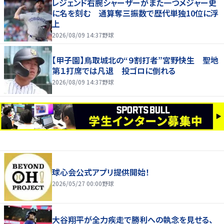
レジェンド右腕シャーザーがまた一つメジャー史
に名を刻む 通算奪三振数で歴代単独10位に浮
上
2026/08/09 14:37
野球
【甲子園】鳥取城北の“９割打者”宮野快生 聖地
第１打席では凡退 投ゴロに倒れる
2026/08/09 14:37
野球
球心会公式アプリ提供開始！
2026/05/27 00:00
野球
大谷翔平が全力疾走で勝利への執念を見せる、