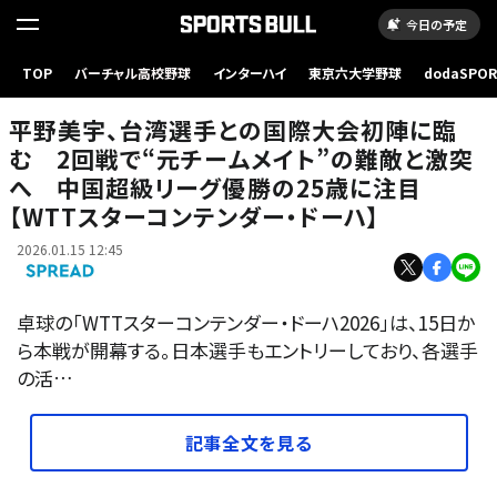
今日の予定
平野美宇、台湾選手との国際大会初陣に臨む 2回戦で“元チームメイト”の難敵と激突へ
TOP
バーチャル高校野球
インターハイ
東京六大学野球
dodaSPO
中国超級リーグ優勝の25歳に注目【WTTスターコンテンダー・ドーハ】
（新しいタブ
平野美宇、台湾選手との国際大会初陣に臨
む 2回戦で“元チームメイト”の難敵と激突
へ 中国超級リーグ優勝の25歳に注目
【WTTスターコンテンダー・ドーハ】
2026.01.15 12:45
卓球の「WTTスターコンテンダー・ドーハ2026」は、15日か
ら本戦が開幕する。日本選手もエントリーしており、各選手
の活…
記事全文を見る