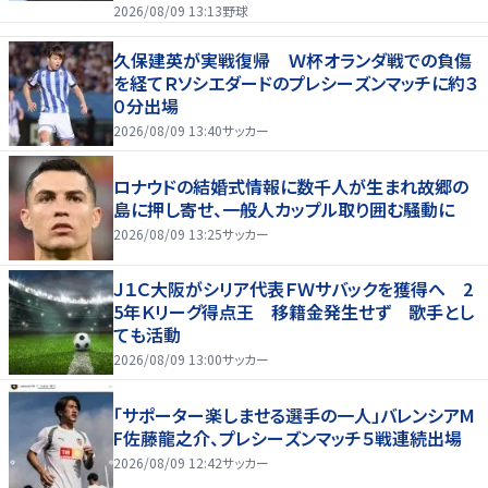
2026/08/09 13:13
野球
久保建英が実戦復帰 Ｗ杯オランダ戦での負傷
を経てＲソシエダードのプレシーズンマッチに約３
０分出場
2026/08/09 13:40
サッカー
ロナウドの結婚式情報に数千人が生まれ故郷の
島に押し寄せ、一般人カップル取り囲む騒動に
2026/08/09 13:25
サッカー
Ｊ１Ｃ大阪がシリア代表ＦＷサバックを獲得へ 2
5年Ｋリーグ得点王 移籍金発生せず 歌手とし
ても活動
2026/08/09 13:00
サッカー
「サポーター楽しませる選手の一人」バレンシアM
F佐藤龍之介、プレシーズンマッチ５戦連続出場
2026/08/09 12:42
サッカー