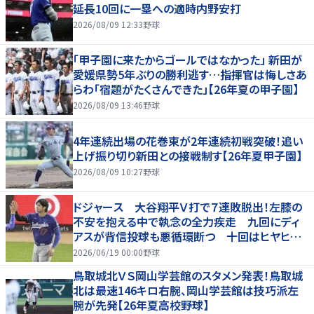
延長10回に一塁への適時内野安打
2026/08/09 12:33
野球
「甲子園に来たからゴールではなかった」 新田が
愛媛県勢5年ぶりの勝利逃す…指揮官は悔しさあ
らわ「宿題がたくさんできた」【26年夏の甲子園】
2026/08/09 13:46
野球
4年連続出場の花巻東が2年連続初戦突破！追い
上げ振り切り新田との接戦制す【26年夏甲子園】
2026/08/09 10:27
野球
ドジャース 大谷翔平Ｖ打で７連敗脱出！左膝の
不安を抱える中で執念の全力疾走 九回にディ
アスが背信投球も悪循環断つ 十回はヒヤヒヤ
もリード守る
2026/06/19 00:00
野球
鳥取城北ＶＳ岡山学芸館のスタメン発表！鳥取城
北は最速146キロ右腕、岡山学芸館は技巧派左
腕が先発【26年夏高校野球】