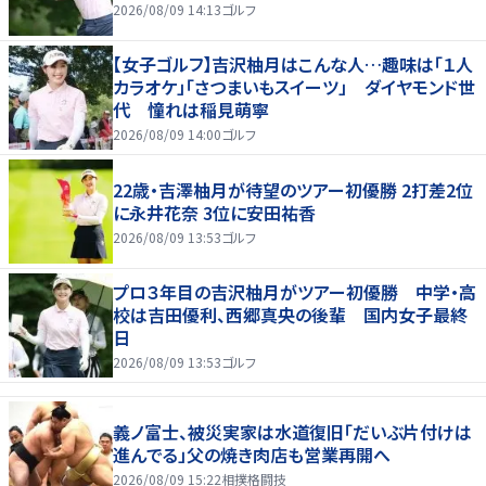
2026/08/09 14:13
ゴルフ
【女子ゴルフ】吉沢柚月はこんな人…趣味は「１人
カラオケ」「さつまいもスイーツ」 ダイヤモンド世
代 憧れは稲見萌寧
2026/08/09 14:00
ゴルフ
22歳・吉澤柚月が待望のツアー初優勝 2打差2位
に永井花奈 3位に安田祐香
2026/08/09 13:53
ゴルフ
プロ３年目の吉沢柚月がツアー初優勝 中学・高
校は吉田優利、西郷真央の後輩 国内女子最終
日
2026/08/09 13:53
ゴルフ
義ノ富士、被災実家は水道復旧「だいぶ片付けは
進んでる」父の焼き肉店も営業再開へ
2026/08/09 15:22
相撲格闘技