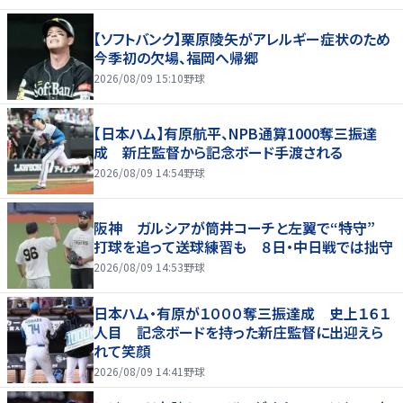
【ソフトバンク】栗原陵矢がアレルギー症状のため
今季初の欠場、福岡へ帰郷
2026/08/09 15:10
野球
【日本ハム】有原航平、NPB通算1000奪三振達
成 新庄監督から記念ボード手渡される
2026/08/09 14:54
野球
阪神 ガルシアが筒井コーチと左翼で“特守”
打球を追って送球練習も ８日・中日戦では拙守
2026/08/09 14:53
野球
日本ハム・有原が１０００奪三振達成 史上１６１
人目 記念ボードを持った新庄監督に出迎えら
れて笑顔
2026/08/09 14:41
野球