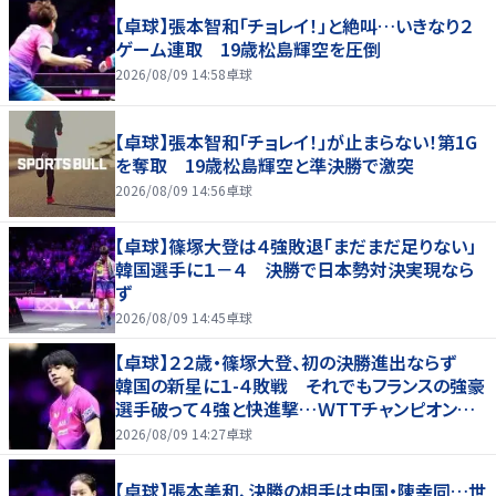
【卓球】張本智和「チョレイ！」と絶叫…いきなり２
ゲーム連取 19歳松島輝空を圧倒
2026/08/09 14:58
卓球
【卓球】張本智和「チョレイ！」が止まらない！第1G
を奪取 19歳松島輝空と準決勝で激突
2026/08/09 14:56
卓球
【卓球】篠塚大登は４強敗退「まだまだ足りない」
韓国選手に１－４ 決勝で日本勢対決実現なら
ず
2026/08/09 14:45
卓球
【卓球】２２歳・篠塚大登、初の決勝進出ならず
韓国の新星に１-４敗戦 それでもフランスの強豪
選手破って４強と快進撃…ＷＴＴチャンピオンズ
横浜
2026/08/09 14:27
卓球
【卓球】張本美和、決勝の相手は中国・陳幸同…世