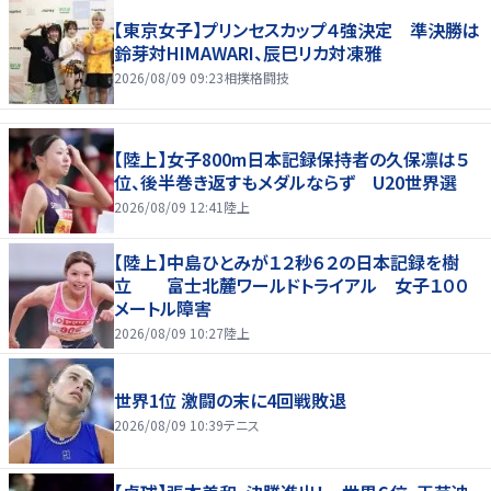
【東京女子】プリンセスカップ４強決定 準決勝は
鈴芽対HIMAWARI、辰巳リカ対凍雅
2026/08/09 09:23
相撲格闘技
【陸上】女子800m日本記録保持者の久保凛は５
位、後半巻き返すもメダルならず U20世界選
2026/08/09 12:41
陸上
【陸上】中島ひとみが１２秒６２の日本記録を樹
立 富士北麓ワールドトライアル 女子１００
メートル障害
2026/08/09 10:27
陸上
世界1位 激闘の末に4回戦敗退
2026/08/09 10:39
テニス