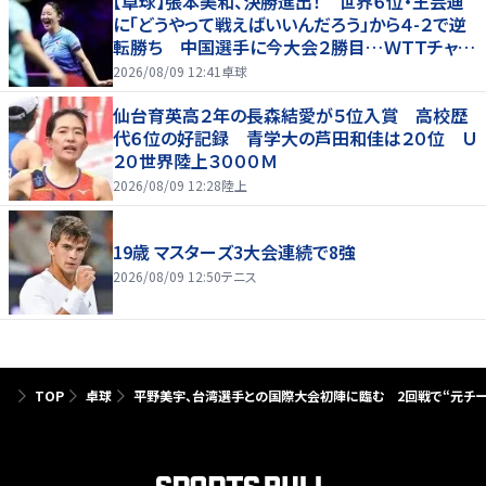
【卓球】張本美和、決勝進出！ 世界６位・王芸迪
に「どうやって戦えばいいんだろう」から４-２で逆
転勝ち 中国選手に今大会２勝目…ＷＴＴチャン
ピオンズ横浜
2026/08/09 12:41
卓球
仙台育英高２年の長森結愛が５位入賞 高校歴
代６位の好記録 青学大の芦田和佳は２０位 Ｕ
２０世界陸上３０００Ｍ
2026/08/09 12:28
陸上
19歳 マスターズ3大会連続で8強
2026/08/09 12:50
テニス
TOP
卓球
平野美宇、台湾選手との国際大会初陣に臨む 2回戦で“元チー