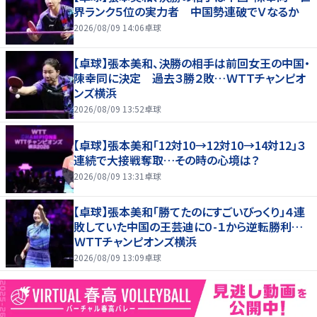
界ランク５位の実力者 中国勢連破でＶなるか
2026/08/09 14:06
卓球
【卓球】張本美和、決勝の相手は前回女王の中国・
陳幸同に決定 過去３勝２敗…ＷＴＴチャンピオ
ンズ横浜
2026/08/09 13:52
卓球
【卓球】張本美和「12対10→12対10→14対12」３
連続で大接戦奪取…その時の心境は？
2026/08/09 13:31
卓球
【卓球】張本美和「勝てたのにすごいびっくり」４連
敗していた中国の王芸迪に０-１から逆転勝利…
ＷＴＴチャンピオンズ横浜
2026/08/09 13:09
卓球