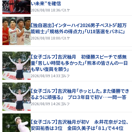
い未来”を確信
2026/08/08 18:36
バスケ
【独自選出】インターハイ2026男子ベスト5「超万
能戦士」「規格外の得点力」「U18落選をバネに」
2026/08/08 18:00
バスケ
【女子ゴルフ】吉沢柚月 初優勝スピーチで感無
量「苦しい時間も多かった」「熊本の皆さんの一日
も早い復興を願う」
2026/08/09 14:33
ゴルフ
【女子ゴルフ】吉沢柚月「ホッとした。また優勝でき
るように頑張る」 プロ３年目で初Ｖ…一問一答
2026/08/09 14:26
ゴルフ
【女子ゴルフ】吉沢柚月が初Ｖ 永井花奈が２位、
安田祐香は３位 金田久美子は「８１」で４４位