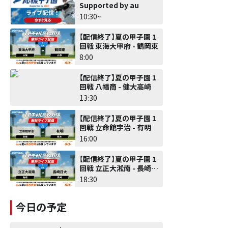
Supported by au
10:30~
【配信終了】夏の甲子園 1
回戦 東海大甲府 - 鶴岡東
8:00
【配信終了】夏の甲子園 1
回戦 八幡商 - 健大高崎
13:30
【配信終了】夏の甲子園 1
回戦 立命館宇治 - 有明
16:00
【配信終了】夏の甲子園 1
回戦 立正大淞南 - 長崎日
大
18:30
今日の予定