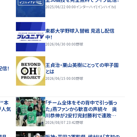
2025/06/22 00:00
インターハイ(インハイ.tv)
東都大学野球入替戦 見逃し配信
中！
2026/06/30 00:00
野球
王貞治・栗山英樹にとっての甲子園
配信！
とは
2026/06/15 00:00
野球
“本
「チーム全体をその背中で引っ張っ
が人気
た」燕ファンから歓喜の声続々 奥
川恭伸が2安打完封勝利で連敗スト
ップ「まさに頼れるエースの仕事！」
2026/08/07 23:42
野球
望月
阪神・平田２軍監督、嶋村は「高知の