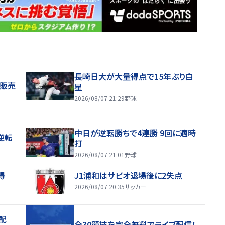
長崎日大が大量得点で15年ぶり白
般販売
星
2026/08/07 21:29
野球
中日が逆転勝ちで4連勝 9回に適時
逆転
打
2026/08/07 21:01
野球
得
J1浦和はサビオ退場後に2失点
2026/08/07 20:35
サッカー
配
全30競技を完全無料でライブ配信！