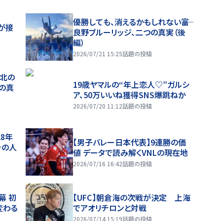
優勝しても、消えるかもしれない――富
が接
良野ブルーリッジ、二つの真実（後
編）
2026/07/21 15:25
話題の投稿
、北の
19歳ヤマルの“年上恋人♡”ガルシ
つの真
ア、50万いいね獲得SNS爆跳ねか
2026/07/20 11:12
話題の投稿
28年
【男子バレー日本代表】9連勝の価
チの人
値 データで読み解くVNLの現在地
2026/07/16 16:42
話題の投稿
幕 初
【UFC】朝倉海の次戦が決定 上海
変わる
でアオリチロンと対戦
2026/07/14 15:19
話題の投稿