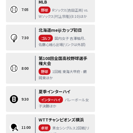
MLB
7:05
野球
Rソックス(吉田正尚) vs.
Wソックス(村上宗隆)(8:10)ほか
北海道meiji カップ初日
7:30
ゴルフ
国内女子 吉澤柚月、
佐藤心結ら出場(リンクは外部)
第108回全国高校野球選手
権大会
8:00
野球
1回戦 東海大甲府 - 鶴
岡東ほか
夏季インターハイ
9:30
インターハイ
バレーボール女
子決勝ほか
WTTチャンピオンズ横浜
11:00
卓球
男女シングルス2回戦(リ