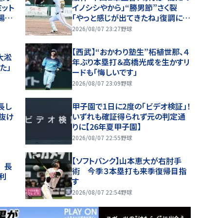
ット
イノシシやから」“勝男節”さく裂
場内
「やっと感じが出てきたね」復調に太
鼓判【一問一答】
2026/08/07 23:27
野球
【西武】“おかわり塾生”柘植世那、４
大淞
年ぶり本塁打＆高橋光成を生かすリ
た」
ードも「悔しいです」
2026/08/07 23:09
野球
長し
甲子園で1日に2度の「ビデオ検証」！
抜け
いずれも確証得られず元の判定通
りに【26年夏甲子園】
2026/08/07 22:55
野球
【ソフトバンク】山本恵大が右肘手
 長
術 今季３本塁打も来季復帰目指
利
す
2026/08/07 22:54
野球