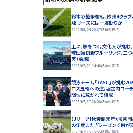
鈴木彩艶争奪戦、欧州4クラブ
触 リーズには一度断りか
2026/08/04 20:37
話題の投稿
土に、膝をつく。文化人が挑む
球団――富良野ブルーリッジ、二
実（前編）
2026/07/21 14:48
話題の投稿
競泳チーム「TASC」が挑む20
ロス五輪への道。堀之内コー
間性に惹かれて結成
2026/07/17 06:06
話題の投稿
【Jリーグ】秋春制元年が8月開
の年度またぎシーズンで何が
2026/07/15 15:55
話題の投稿