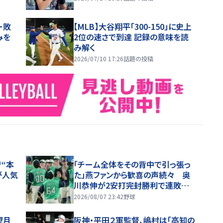
ー敗
【MLB】大谷翔平「300-150」に史上
みを
2位の速さで到達 記録の意味を読
み解く
2026/07/10 17:26
話題の投稿
“本
「チーム全体をその背中で引っ張っ
が人気
た」燕ファンから歓喜の声続々 奥
川恭伸が2安打完封勝利で連敗スト
ップ「まさに頼れるエースの仕事！」
2026/08/07 23:42
野球
望月
阪神・平田２軍監督、嶋村は「高知の