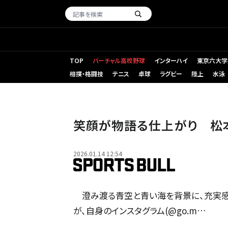
TOP
バーチャル高校野球
インターハイ
東京六大学
相撲・格闘技
テニス
卓球
ラグビー
陸上
水泳
笑顔が物語る仕上がり 松
2026.01.14 12:54
澄み渡る青空と青い海を背景に、充実感
が、自身のインスタグラム(@go.m…