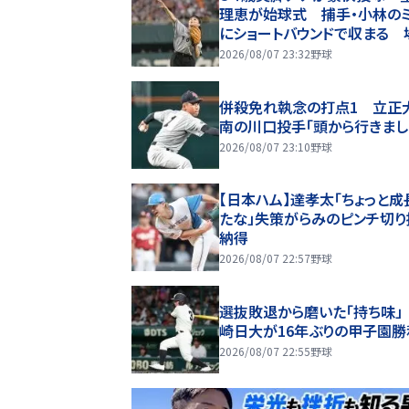
理恵が始球式 捕手・小林のミ
にショートバウンドで収まる 
歓声
2026/08/07 23:32
野球
併殺免れ執念の打点1 立正
南の川口投手「頭から行きまし
2026/08/07 23:10
野球
【日本ハム】達孝太「ちょっと成
たな」失策がらみのピンチ切り
納得
2026/08/07 22:57
野球
選抜敗退から磨いた「持ち味」
崎日大が16年ぶりの甲子園勝
2026/08/07 22:55
野球