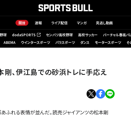
競技
速報
ライブ配信
マンガ
見逃し動画
野球
dodaSPORTS
センバツ高校野球
高校サッカー
バーチャル春高バ
（新しいタブで開く）
ABEMA
ウインタースポーツ
パラスポーツ
ダンス
モータースポーツ
そ
本剛、伊江島での砂浜トレに手応え
あふれる表情が並んだ。読売ジャイアンツの松本剛