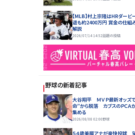
【MLB】村上宗隆はHRダービ
退も約2400万円 賞金の仕組
解説
2026/07/14 14:52
話題の投稿
野球
の新着記事
大谷翔平 ＭＶＰ最新オッズで
命”から脱落 カブスのＰＣＡ
集める
2026/08/08 02:00
野球
５４歳美脚アナが豪快投球 