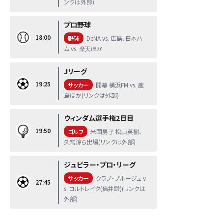
ンクは外部)
プロ野球
18:00
野球
DeNA vs. 広島、日本ハ
ム vs. 楽天ほか
Jリーグ
19:25
サッカー
開幕 横浜FM vs. 鹿
島ほか(リンクは外部)
ウィンダム選手権2日目
19:50
ゴルフ
米国男子 松山英樹、
久常涼ら出場(リンクは外部)
ジュピラー・プロ・リーグ
サッカー
クラブ・ブルージュ v
27:45
s. コルトレイク(倍井謙)(リンクは
外部)