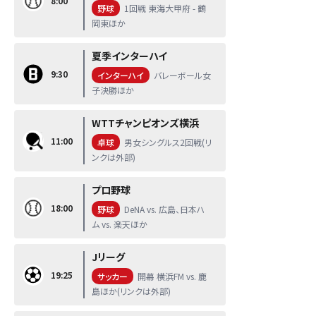
8:00
野球
1回戦 東海大甲府 - 鶴
岡東ほか
夏季インターハイ
9:30
インターハイ
バレーボール女
子決勝ほか
WTTチャンピオンズ横浜
11:00
卓球
男女シングルス2回戦(リ
ンクは外部)
プロ野球
18:00
野球
DeNA vs. 広島、日本ハ
ム vs. 楽天ほか
Jリーグ
19:25
サッカー
開幕 横浜FM vs. 鹿
島ほか(リンクは外部)