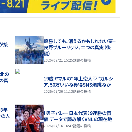
優勝しても、消えるかもしれない――富
が接
良野ブルーリッジ、二つの真実（後
編）
2026/07/21 15:25
話題の投稿
、北の
19歳ヤマルの“年上恋人♡”ガルシ
つの真
ア、50万いいね獲得SNS爆跳ねか
2026/07/20 11:12
話題の投稿
28年
【男子バレー日本代表】9連勝の価
チの人
値 データで読み解くVNLの現在地
2026/07/16 16:42
話題の投稿