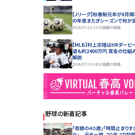
【Jリーグ】秋春制元年が8月開
の年度またぎシーズンで何が
2026/07/15 15:55
話題の投稿
【MLB】村上宗隆はHRダービ
退も約2400万円 賞金の仕組
解説
2026/07/14 14:52
話題の投稿
野球
の新着記事
「奇跡の４０歳」「時間止まりす
な」 元モー娘。２０年ぶり始