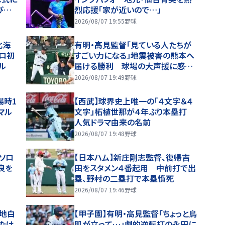
ぴんさ
烈応援「家が近いので…」
2026/08/07 19:55
野球
北海
有明・高見監督「見ている人たちが
ロ初
すごい力になる」地震被害の熊本へ
ル
届ける勝利 球場の大声援に感謝
「全員が手をたたいてくれて。涙出そ
2026/08/07 19:49
野球
うに」
場時1
【西武】球界史上唯一の「４文字＆４
マル
文字」柘植世那が４年ぶり本塁打
人気ドラマ由来の名前
2026/08/07 19:48
野球
号ソロ
【日本ハム】新庄剛志監督、復帰吉
良を
田をスタメン４番起用 中前打で出
塁、野村の二塁打で本塁憤死
2026/08/07 19:46
野球
聖地白
【甲子園】有明・高見監督「ちょっと鳥
たけ
肌が立って…」劇的逆転打の永田に