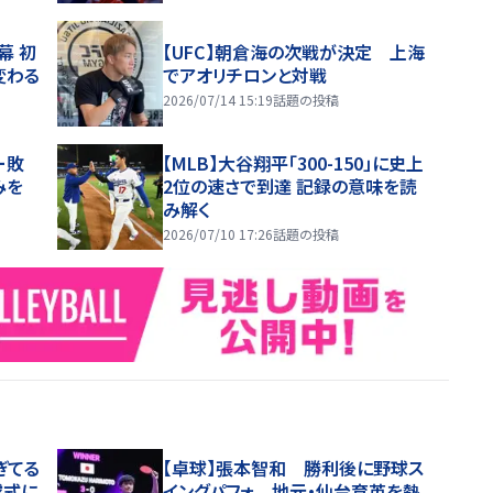
幕 初
【UFC】朝倉海の次戦が決定 上海
変わる
でアオリチロンと対戦
2026/07/14 15:19
話題の投稿
ー敗
【MLB】大谷翔平「300-150」に史上
みを
2位の速さで到達 記録の意味を読
み解く
2026/07/10 17:26
話題の投稿
ぎてる
【卓球】張本智和 勝利後に野球ス
球式に
イングパフォ 地元・仙台育英を熱