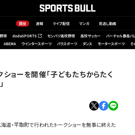
競技
速報
ライブ配信
マンガ
見逃し動画
野球
dodaSPORTS
センバツ高校野球
高校サッカー
バーチャル春高バ
（新しいタブで開く）
ABEMA
ウインタースポーツ
パラスポーツ
ダンス
モータースポーツ
そ
ショーを開催「子どもたちからたく
」
し、北海道・平取町で行われたトークショーを無事に終えた