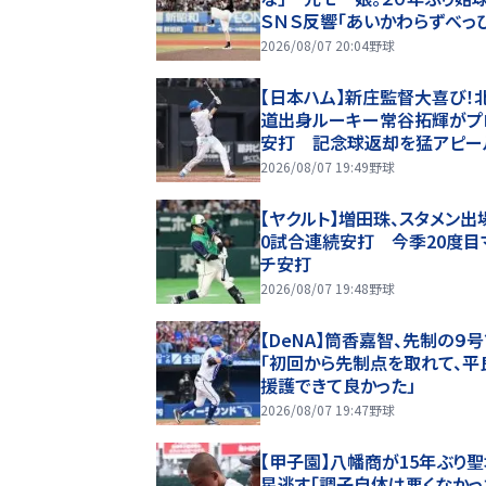
ＳＮＳ反響「あいかわらずべっ
んじゃのう」「お美しかった…」
2026/08/07 20:04
野球
【日本ハム】新庄監督大喜び！
道出身ルーキー常谷拓輝がプ
安打 記念球返却を猛アピー
2026/08/07 19:49
野球
【ヤクルト】増田珠、スタメン出
0試合連続安打 今季20度目
チ安打
2026/08/07 19:48
野球
【DeNA】筒香嘉智、先制の９
「初回から先制点を取れて、平
援護できて良かった」
2026/08/07 19:47
野球
【甲子園】八幡商が15年ぶり
星逃す「調子自体は悪くなかっ