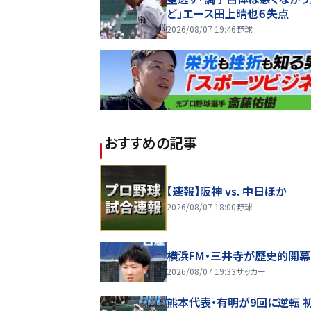
ど」エース田上晴也６失点
2026/08/07 19:46
野球
おすすめの記事
【速報】阪神 vs. 中日ほか
2026/08/07 18:00
野球
横浜FM・三井寺が歴史的開幕
2026/08/07 19:33
サッカー
熊本代表・有明が9回に逆転 