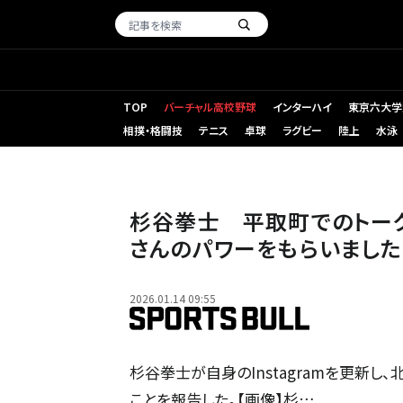
TOP
バーチャル高校野球
インターハイ
東京六大学
相撲・格闘技
テニス
卓球
ラグビー
陸上
水泳
杉谷拳士 平取町でのトーク
さんのパワーをもらいました
2026.01.14 09:55
杉谷拳士が自身のInstagramを更新
ことを報告した。【画像】杉…