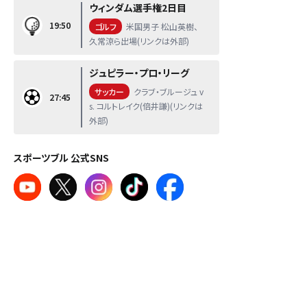
ウィンダム選手権2日目
19:50
ゴルフ
米国男子 松山英樹、
久常涼ら出場(リンクは外部)
ジュピラー・プロ・リーグ
サッカー
クラブ・ブルージュ v
27:45
s. コルトレイク(倍井謙)(リンクは
外部)
スポーツブル 公式SNS