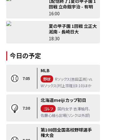
【配信終了】夏の甲子園 1
回戦 立命館宇治 - 有明
16:00
夏の甲子園 1回戦 立正大
淞南 - 長崎日大
18:30
今日の予定
MLB
7:05
野球
Rソックス(吉田正尚) vs.
Wソックス(村上宗隆)(8:10)ほか
北海道meiji カップ初日
7:30
ゴルフ
国内女子 吉澤柚月、
佐藤心結ら出場(リンクは外部)
第108回全国高校野球選手
権大会