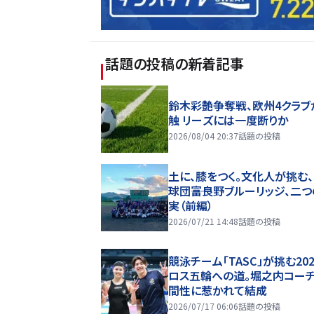
話題の投稿
の新着記事
鈴木彩艶争奪戦、欧州4クラブ
触 リーズには一度断りか
2026/08/04 20:37
話題の投稿
土に、膝をつく。文化人が挑む
球団――富良野ブルーリッジ、二
実（前編）
2026/07/21 14:48
話題の投稿
競泳チーム「TASC」が挑む20
ロス五輪への道。堀之内コー
間性に惹かれて結成
2026/07/17 06:06
話題の投稿