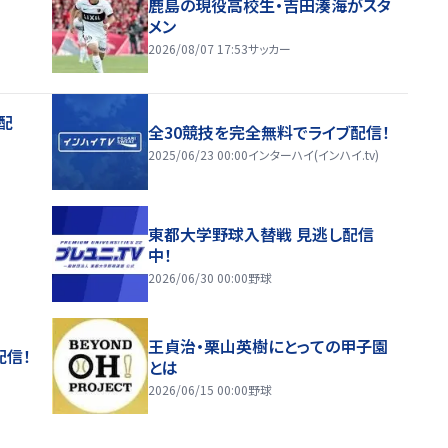
鹿島の現役高校生・吉田湊海がスタ
メン
2026/08/07 17:53
サッカー
配
全30競技を完全無料でライブ配信！
2025/06/23 00:00
インターハイ(インハイ.tv)
東都大学野球入替戦 見逃し配信
中！
2026/06/30 00:00
野球
王貞治・栗山英樹にとっての甲子園
配信！
とは
2026/06/15 00:00
野球