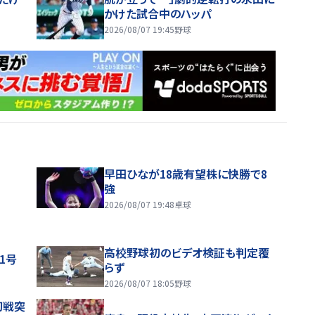
かけた試合中のハッパ
2026/08/07 19:45
野球
早田ひなが18歳有望株に快勝で8
強
2026/08/07 19:48
卓球
高校野球初のビデオ検証も判定覆
1号
らず
2026/08/07 18:05
野球
初戦突