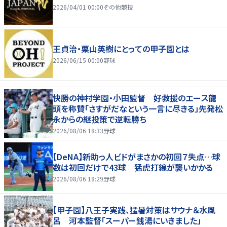
2026/04/01 00:00
その他競技
王貞治・栗山英樹にとっての甲子園とは
2026/06/15 00:00
野球
快勝の神村学園・小田監督 好救援のエース龍
頭を称賛「さすがだなという一言に尽きる」先発松
永からの継投策で逆転勝ち
2026/08/06 18:33
野球
【DeNA】新助っ人ビドがまさかの初回７失点…球
数は初回だけで43球 猛虎打線が襲いかかる
2026/08/06 18:29
野球
【甲子園】八王子実践、猛暑対策はサウナ＆水風
呂 河本監督「スーパー銭湯にいきました」