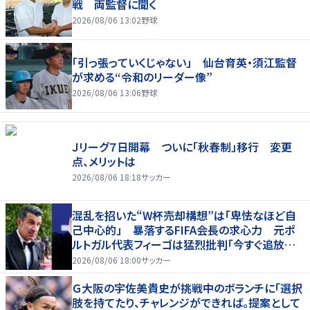
戦 両監督に聞く
2026/08/06 13:02
野球
「引っ張っていくじゃない」 仙台育英・須江監督
が求める“令和のリーダー像”
2026/08/06 13:06
野球
Ｊリーグ７日開幕 ついに「秋春制」移行 変更
点、メリットは
2026/08/06 18:18
サッカー
混乱を招いた“W杯売却構想”は「卑怯なほど自
己中心的」 暴落するFIFA会長の求心力 元ポ
ルトガル代表フィーゴは猛烈批判「今すぐ追放す
べきだ」
2026/08/06 18:00
サッカー
Ｇ大阪の宇佐美貴史が挑戦中のボランチに「選択
肢を持てたり、チャレンジができれば。提案として