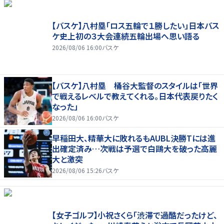
【バスケ】八村塁「ロス五輪で１勝したい」日本バス
ケ史上初の３大会連続五輪出場へ思い語る
2026/08/06 16:00
バスケ
【バスケ】八村塁 桶谷大監督のスタイルは「世界
で戦えるレベルで教えてくれる。日本代表戻りたく
なった」
2026/08/06 16:00
バスケ
早稲田大、精華大に敗れるもAUBL決勝Tには進
出確定済み…次戦は予選で白鷗大を破った高麗
大と激突
2026/08/06 15:26
バスケ
【女子ゴルフ】小祝さくら「渋滞で過酷だったけど、