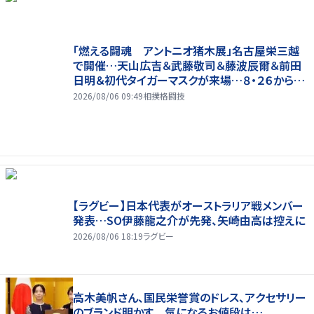
「燃える闘魂 アントニオ猪木展」名古屋栄三越
で開催…天山広吉＆武藤敬司＆藤波辰爾＆前田
日明＆初代タイガーマスクが来場…８・２６から９・
７まで
2026/08/06 09:49
相撲格闘技
【ラグビー】日本代表がオーストラリア戦メンバー
発表…SO伊藤龍之介が先発、矢崎由高は控えに
2026/08/06 18:19
ラグビー
高木美帆さん、国民栄誉賞のドレス、アクセサリー
のブランド明かす 気になるお値段は…