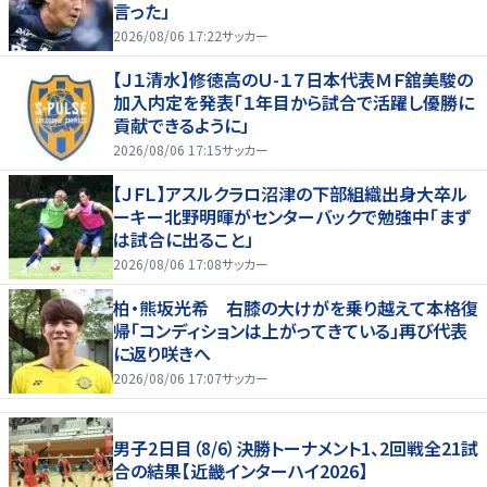
言った」
2026/08/06 17:22
サッカー
【Ｊ１清水】修徳高のＵ-１７日本代表ＭＦ舘美駿の
加入内定を発表「１年目から試合で活躍し優勝に
貢献できるように」
2026/08/06 17:15
サッカー
【ＪＦＬ】アスルクラロ沼津の下部組織出身大卒ル
ーキー北野明暉がセンターバックで勉強中「まず
は試合に出ること」
2026/08/06 17:08
サッカー
柏・熊坂光希 右膝の大けがを乗り越えて本格復
帰「コンディションは上がってきている」再び代表
に返り咲きへ
2026/08/06 17:07
サッカー
男子2日目（8/6）決勝トーナメント1、2回戦全21試
合の結果【近畿インターハイ2026】