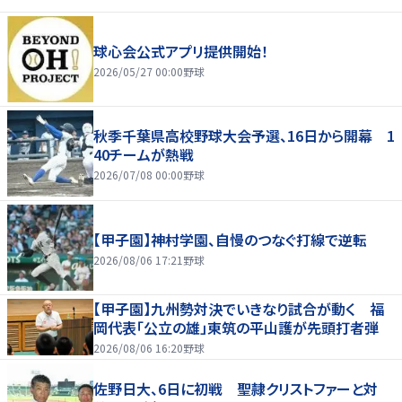
球心会公式アプリ提供開始！
2026/05/27 00:00
野球
秋季千葉県高校野球大会予選、16日から開幕 1
40チームが熱戦
2026/07/08 00:00
野球
【甲子園】神村学園、自慢のつなぐ打線で逆転
2026/08/06 17:21
野球
【甲子園】九州勢対決でいきなり試合が動く 福
岡代表「公立の雄」東筑の平山護が先頭打者弾
2026/08/06 16:20
野球
佐野日大、6日に初戦 聖隷クリストファーと対