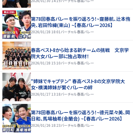
2026/01/30 14:19
バーチャル春高バレー
第78回春高バレーを振り返ろう！~齋藤航、辻本侑
央、岩田怜緯(東山) ~【春高バレー2026】
2026/01/28 18:01
バーチャル春高バレー
春高ベスト8から始まる新チームの挑戦 文京学
院大女バレー部に独占取材！
2026/01/28 15:10
バーチャル春高バレー
"姉妹でキャプテン" 春高ベスト8の文京学院大
女・横溝姉妹が繋ぐバレーの絆
2026/01/27 13:18
バーチャル春高バレー
第78回春高バレーを振り返ろう！~德元菜々美、岡
日和、馬場柚希(金蘭会) ~【春高バレー2026】
2026/01/26 18:23
バーチャル春高バレー