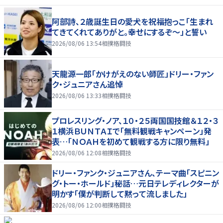
阿部詩、２歳誕生日の愛犬を祝福抱っこ「生まれ
てきてくれてありがと。幸せにするぞ～」と誓い
2026/08/06 13:54
相撲格闘技
天龍源一郎「かけがえのない師匠」ドリー・ファン
ク・ジュニアさん追悼
2026/08/06 13:33
相撲格闘技
プロレスリング・ノア、１０・２５両国国技館＆１２・３
１横浜ＢＵＮＴＡＩで「無料観戦キャンペーン」発
表…「ＮＯＡＨを初めて観戦する方に限り無料」
2026/08/06 12:08
相撲格闘技
ドリー・ファンク・ジュニアさん、テーマ曲「スピニン
グ・トー・ホールド」秘話…元日テレディレクターが
明かす「僕が判断して黙って流しました」
2026/08/06 12:00
相撲格闘技