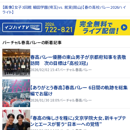
【画像】女子3回戦 細田学園(埼玉)vs. 就実(岡山)【春の高校バレー2026ハイ
ライト】
バーチャル春高バレー
の新着記事
春高バレー優勝の東山男子が京都府知事を表敬
訪問 次の目標は「高校3冠」
2026/02/02 15:47
バーチャル春高バレー
【ありがとう春高】春高バレー 6日間の軌跡を総集
編でお届け
2026/01/30 18:09
バーチャル春高バレー
「春高の悔しさを糧に」文京学院大女、新キャプテ
ンとエースが誓う“日本一への覚悟”