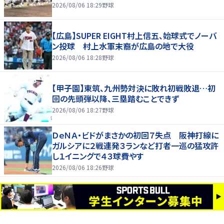
2026/08/06 18:29
野球
【広島】SUPER EIGHT村上信五、始球式でノーバ
ン投球 村上水軍末裔が広島の地で大役
2026/08/06 18:28
野球
【甲子園】東筑、九州勢対決に敗れ初戦敗退…初
回の先頭弾以降、三塁踏むことできず
2026/08/06 18:27
野球
ＤｅＮＡ・ビドがまさかの初回７失点 阪神打線に
ガルシアに２戦連発３ランなど打者一巡の猛攻許
し１イニングで４３球費やす
2026/08/06 18:26
野球