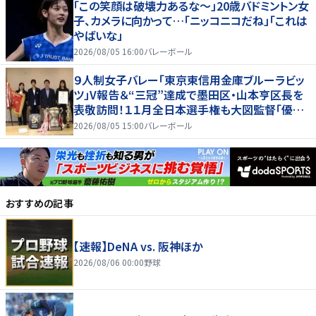
「この笑顔は破壊力あるな〜」20歳バドミントン女
子、カメラに向かって…「ニッコニコだね」「これは
やばいな」
2026/08/05 16:00
バレーボール
９人制女子バレー「東京東信用金庫ブルーラビッ
ツ」V報告＆“三冠”達成で墨田区・山本亨区長を
表敬訪問！１１月全日本選手権も大図監督「優勝
を目指していきたい」
2026/08/05 15:00
バレーボール
おすすめの記事
【速報】DeNA vs. 阪神ほか
2026/08/06 00:00
野球