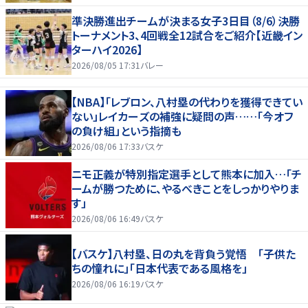
準決勝進出チームが決まる女子3日目（8/6）決勝
トーナメント3、4回戦全12試合をご紹介【近畿イン
ターハイ2026】
2026/08/05 17:31
バレー
【NBA】「レブロン、八村塁の代わりを獲得できてい
ない」レイカーズの補強に疑問の声……「今オフ
の負け組」という指摘も
2026/08/06 17:33
バスケ
ニモ正義が特別指定選手として熊本に加入…「チ
ームが勝つために、やるべきことをしっかりやりま
す」
2026/08/06 16:49
バスケ
【バスケ】八村塁、日の丸を背負う覚悟 「子供た
ちの憧れに」「日本代表である風格を」
2026/08/06 16:19
バスケ