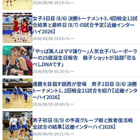
2026/08/06 18:19
バレー
女子3日目（8/6）決勝トーナメント3、4回戦全12試
合結果と最終日（8/7）の試合予定【近畿インター
ハイ2026】
2026/08/06 18:02
バレー
「やっぱ美人はママ譲り～」人気女子バレーボーラ
ーの25歳誕生日報告 親子ショットが話題「恐る
べしDNAです」
2026/08/06 05:20
バレー
連覇を目指す鎮西が登場 男子2日目（8/6）決勝
トーナメント1、2回戦全21試合を紹介【近畿インタ
ーハイ2026】
2026/08/05 20:43
バレー
男子初日（8/5）の予選グループ戦と敗者復活戦
全試合の結果【近畿インターハイ2026】
2026/08/05 20:11
バレー