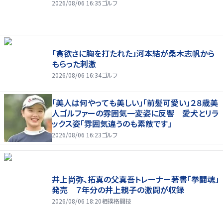
2026/08/06 16:35
ゴルフ
「貪欲さに胸を打たれた」河本結が桑木志帆から
もらった刺激
2026/08/06 16:34
ゴルフ
「美人は何やっても美しい」「前髪可愛い」２８歳美
人ゴルファーの雰囲気一変姿に反響 愛犬とリラ
ックス姿「雰囲気違うのも素敵です」
2026/08/06 16:23
ゴルフ
井上尚弥、拓真の父真吾トレーナー著書「拳闘魂」
発売 ７年分の井上親子の激闘が収録
2026/08/06 18:20
相撲格闘技