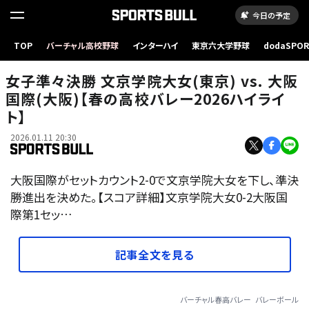
今日の予定
TOP
バーチャル高校野球
インターハイ
東京六大学野球
dodaSPO
（新しいタブ
女子準々決勝 文京学院大女(東京) vs. 大阪
国際(大阪)【春の高校バレー2026ハイライ
ト】
2026.01.11 20:30
大阪国際がセットカウント2-0で文京学院大女を下し、準決
勝進出を決めた。【スコア詳細】文京学院大女0-2大阪国
際第1セッ…
記事全文を見る
バーチャル春高バレー
バレーボール