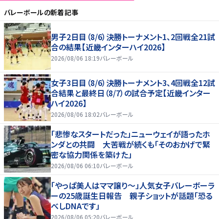
バレーボール
の新着記事
男子2日目（8/6）決勝トーナメント1、2回戦全21試
合の結果【近畿インターハイ2026】
2026/08/06 18:19
バレーボール
女子3日目（8/6）決勝トーナメント3、4回戦全12試
合結果と最終日（8/7）の試合予定【近畿インター
ハイ2026】
2026/08/06 18:02
バレーボール
「悲惨なスタートだった」ニューウェイが語ったホ
ンダとの共闘 大苦戦が続くも「そのおかげで緊
密な協力関係を築けた」
2026/08/06 06:10
バレーボール
「やっぱ美人はママ譲り～」人気女子バレーボーラ
ーの25歳誕生日報告 親子ショットが話題「恐る
べしDNAです」
2026/08/06 05:20
バレーボール