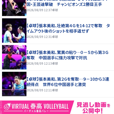
国・王芸迪撃破 チャンピオンズ２勝目王手
2026/08/09 12:37
卓球
【卓球】張本美和、壮絶第４Ｇを14-12で奪取 タ
イムアウト後のショットを相手返せず
2026/08/09 12:31
卓球
【卓球】張本美和、驚異の粘り…０－５から第３Ｇ
奪取 中国選手に強力攻撃で対抗
2026/08/09 12:13
卓球
【卓球】張本美和、第２Gを奪取…９－10から３連
続得点 世界６位中国選手と激突
2026/08/09 12:11
卓球