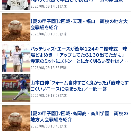
変わる気が」
2026/08/09 14:01
野球
【夏の甲子園】2回戦・天理 - 福山 両校の地方大
会戦績を紹介
2026/08/09 13:59
野球
バッテリィズ・エースが衝撃１２４キロ始球式 球
場どよめき 「アップしてたら１３０出てたかも」
寺家のミットにズトン とにかく明るい安村はノー
バンならず
2026/08/09 13:59
野球
山本由伸「フォーム自体すごく良かった」「直球もす
ごくいいコースに決まった」／一問一答
2026/08/09 13:53
野球
【夏の甲子園】2回戦・高岡商 - 高川学園 両校の
地方大会戦績を紹介
2026/08/09 13:49
野球