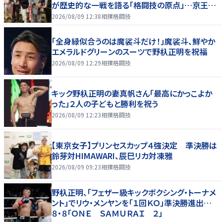
が歴史的な一戦を語る「格闘技の原点」…京王プ
ラザホテルで３１日まで
2026/08/09 12:38
相撲格闘技
「全身緑似合うのは魔裟斗だけ！」魔裟斗、鮮やか
エメラルドグリーンのスーツで野杁正明を祝福
2026/08/09 12:29
相撲格闘技
キック野杁正明の妻真帆さん「最高にかっこよか
った」２人の子どもと勝利を祝う
2026/08/09 12:23
相撲格闘技
【東京女子】プリンセスカップ４強決定 準決勝は
鈴芽対HIMAWARI、辰巳リカ対凍雅
2026/08/09 09:23
相撲格闘技
野杁正明、「フェザー級キックボクシング・トーナメ
ント」でリウ・メンヤンを「１回ＫＯ」準決勝進出…
８・８「ＯＮＥ ＳＡＭＵＲＡＩ ２」