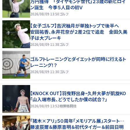
万円獲得 「ダイヤモンド世代」２３歳の新ヒロイ
ン誕生 今季５人目の初Ｖ
2026/08/09 13:50
ゴルフ
【女子ゴルフ】吉沢柚月が単独トップで後半へ
安田祐香、永井花奈が２差２位で追走 金田久美
子は大ブレーキ
2026/08/09 11:38
ゴルフ
ゴルフトレーニングとダイエットが同時に行えるト
レーニング！？
2026/08/09 11:30
ゴルフ
【KNOCK OUT】羽曳野出身・久井大夢が凱旋KO
「山入端市長、どうでしたか僕の試合？」
2026/08/09 13:52
相撲格闘技
「猪木×アリ」５０周年「メモリアル展」スタート…
藤波辰爾＆藤原喜明＆初代タイガー＆前田日明