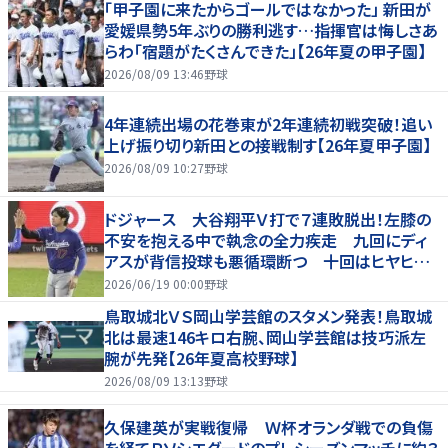
「甲子園に来たからゴールではなかった」 新田が
愛媛県勢5年ぶりの勝利逃す…指揮官は悔しさあ
らわ「宿題がたくさんできた」【26年夏の甲子園】
2026/08/09 13:46
野球
4年連続出場の花巻東が2年連続初戦突破！追い
上げ振り切り新田との接戦制す【26年夏甲子園】
2026/08/09 10:27
野球
ドジャース 大谷翔平Ｖ打で７連敗脱出！左膝の
不安を抱える中で執念の全力疾走 九回にディ
アスが背信投球も悪循環断つ 十回はヒヤヒヤ
もリード守る
2026/06/19 00:00
野球
鳥取城北ＶＳ岡山学芸館のスタメン発表！鳥取城
北は最速146キロ右腕、岡山学芸館は技巧派左
腕が先発【26年夏高校野球】
2026/08/09 13:13
野球
久保建英が実戦復帰 Ｗ杯オランダ戦での負傷
を経てＲソシエダードのプレシーズンマッチに約３