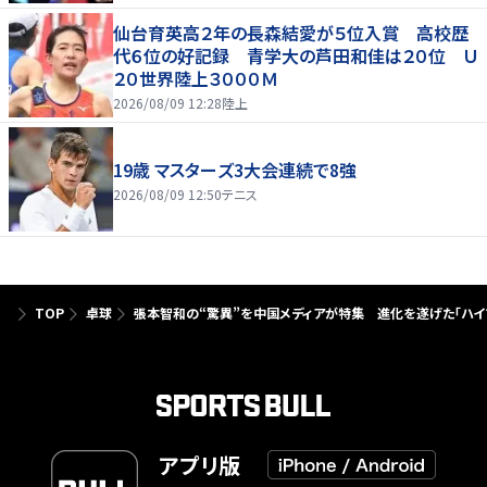
仙台育英高２年の長森結愛が５位入賞 高校歴
代６位の好記録 青学大の芦田和佳は２０位 Ｕ
２０世界陸上３０００Ｍ
2026/08/09 12:28
陸上
19歳 マスターズ3大会連続で8強
2026/08/09 12:50
テニス
TOP
卓球
張本智和の“驚異”を中国メディアが特集 進化を遂げた「ハイブ
アプリ版