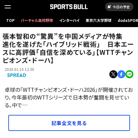
今日の予定
張本智和の“驚異”を中国メディアが特集 進化を遂げた「ハイブリッド戦術」 日本エースに
TOP
バーチャル高校野球
インターハイ
東京六大学野球
dodaSPO
高評価「自信を深めている」【WTTチャンピオンズ・ドーハ】
（新しいタブ
張本智和の“驚異”を中国メディアが特集
進化を遂げた「ハイブリッド戦術」 日本エー
スに高評価「自信を深めている」【WTTチャン
ピオンズ・ドーハ】
2026.01.10 12:30
卓球の「WTTチャンピオンズ・ドーハ2026」が開催されてお
り、今年最初のWTTシリーズで日本勢が奮闘を見せてい
る。中で…
記事全文を見る