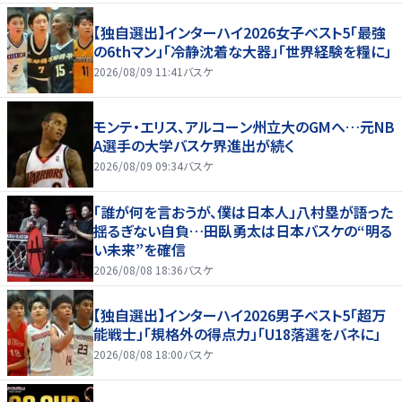
【独自選出】インターハイ2026女子ベスト5「最強
の6thマン」「冷静沈着な大器」「世界経験を糧に」
2026/08/09 11:41
バスケ
モンテ・エリス、アルコーン州立大のGMへ…元NB
A選手の大学バスケ界進出が続く
2026/08/09 09:34
バスケ
「誰が何を言おうが、僕は日本人」八村塁が語った
揺るぎない自負…田臥勇太は日本バスケの“明る
い未来”を確信
2026/08/08 18:36
バスケ
【独自選出】インターハイ2026男子ベスト5「超万
能戦士」「規格外の得点力」「U18落選をバネに」
2026/08/08 18:00
バスケ