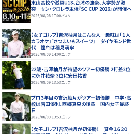
東山高校や滋賀U18、台湾の強豪、大学勢が激
突…サン・クロレラ主催『SC CUP 2026』が開催へ
2026/08/08 17:00
バスケ
【女子ゴルフ】吉沢柚月はこんな人…趣味は「１人
カラオケ」「さつまいもスイーツ」 ダイヤモンド世
代 憧れは稲見萌寧
2026/08/09 14:00
ゴルフ
22歳・吉澤柚月が待望のツアー初優勝 2打差2位
に永井花奈 3位に安田祐香
2026/08/09 13:53
ゴルフ
プロ３年目の吉沢柚月がツアー初優勝 中学・高
校は吉田優利、西郷真央の後輩 国内女子最終
日
2026/08/09 13:53
ゴルフ
【女子ゴルフ】吉沢柚月が初優勝！ 賞金１６２０