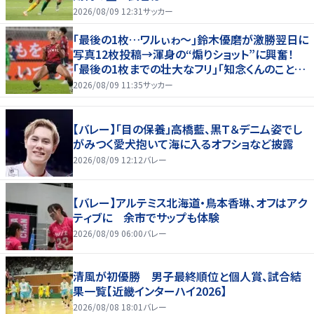
2026/08/09 12:31
サッカー
｢最後の1枚…ワルぃゎ〜｣鈴木優磨が激勝翌日に
写真12枚投稿→渾身の“煽りショット”に興奮！
｢最後の1枚までの壮大なフリ｣｢知念くんのことど
んだけ好きなんよｗ｣
2026/08/09 11:35
サッカー
【バレー】「目の保養」高橋藍、黒Ｔ＆デニム姿でし
がみつく愛犬抱いて海に入るオフショなど披露
2026/08/09 12:12
バレー
【バレー】アルテミス北海道・鳥本香琳、オフはアク
ティブに 余市でサップも体験
2026/08/09 06:00
バレー
清風が初優勝 男子最終順位と個人賞、試合結
果一覧【近畿インターハイ2026】
2026/08/08 18:01
バレー