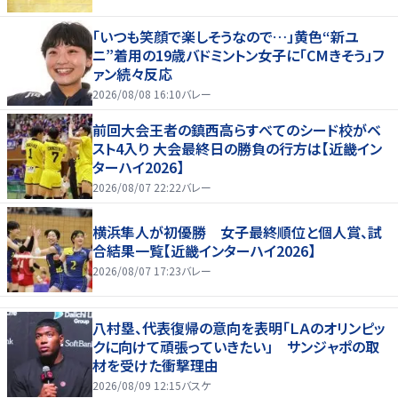
「いつも笑顔で楽しそうなので…」黄色“新ユ
ニ”着用の19歳バドミントン女子に「CMきそう」フ
ァン続々反応
2026/08/08 16:10
バレー
前回大会王者の鎮西高らすべてのシード校がベ
スト4入り 大会最終日の勝負の行方は【近畿イン
ターハイ2026】
2026/08/07 22:22
バレー
横浜隼人が初優勝 女子最終順位と個人賞、試
合結果一覧【近畿インターハイ2026】
2026/08/07 17:23
バレー
八村塁、代表復帰の意向を表明「ＬＡのオリンピッ
クに向けて頑張っていきたい」 サンジャポの取
材を受けた衝撃理由
2026/08/09 12:15
バスケ