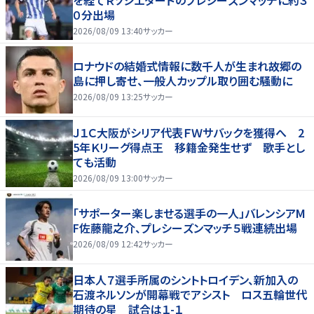
０分出場
2026/08/09 13:40
サッカー
ロナウドの結婚式情報に数千人が生まれ故郷の
島に押し寄せ、一般人カップル取り囲む騒動に
2026/08/09 13:25
サッカー
Ｊ１Ｃ大阪がシリア代表ＦＷサバックを獲得へ 2
5年Ｋリーグ得点王 移籍金発生せず 歌手とし
ても活動
2026/08/09 13:00
サッカー
「サポーター楽しませる選手の一人」バレンシアM
F佐藤龍之介、プレシーズンマッチ５戦連続出場
2026/08/09 12:42
サッカー
日本人７選手所属のシントトロイデン、新加入の
石渡ネルソンが開幕戦でアシスト ロス五輪世代
期待の星 試合は１-１