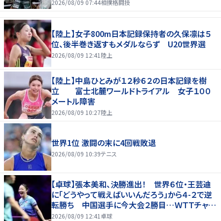
2026/08/09 07:44
相撲格闘技
【陸上】女子800m日本記録保持者の久保凛は５
位、後半巻き返すもメダルならず U20世界選
2026/08/09 12:41
陸上
【陸上】中島ひとみが１２秒６２の日本記録を樹
立 富士北麓ワールドトライアル 女子１００
メートル障害
2026/08/09 10:27
陸上
世界1位 激闘の末に4回戦敗退
2026/08/09 10:39
テニス
【卓球】張本美和、決勝進出！ 世界６位・王芸迪
に「どうやって戦えばいいんだろう」から４-２で逆
転勝ち 中国選手に今大会２勝目…ＷＴＴチャン
ピオンズ横浜
2026/08/09 12:41
卓球