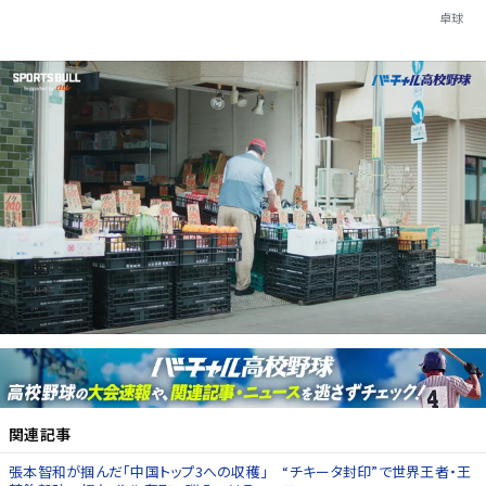
卓球
関連記事
張本智和が掴んだ「中国トップ3への収穫」 “チキータ封印”で世界王者・王