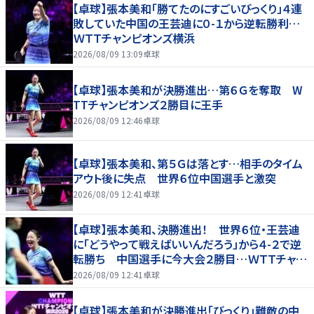
【卓球】張本美和「勝てたのにすごいびっくり」４連
敗していた中国の王芸迪に０-１から逆転勝利…
ＷＴＴチャンピオンズ横浜
2026/08/09 13:09
卓球
【卓球】張本美和が決勝進出…第６Ｇを奪取 W
TTチャンピオンズ２勝目に王手
2026/08/09 12:46
卓球
【卓球】張本美和、第５Ｇは落とす…相手のタイム
アウト後に失点 世界６位中国選手と激突
2026/08/09 12:41
卓球
【卓球】張本美和、決勝進出！ 世界６位・王芸迪
に「どうやって戦えばいいんだろう」から４-２で逆
転勝ち 中国選手に今大会２勝目…ＷＴＴチャン
ピオンズ横浜
2026/08/09 12:41
卓球
【卓球】張本美和が決勝進出「びっくり」難敵の中