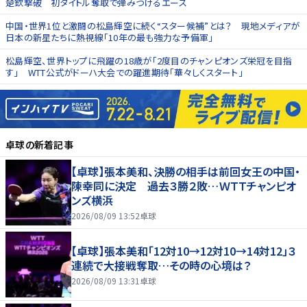
楚欽撃破 初タイトル奪取で弾みつけるエース
中国・世界1位と激闘の松島輝空に続く“スター候補”とは？ 現地メディアが
日本の新星たちに熱視線「10年の最も強力な予備軍」
松島輝空、世界トップに飛躍の18歳が「2度目のチャンピオンズ栄冠を目指
す」 WTT公式がドーハ大会での躍進期待「華々しくスタート」
卓球
の新着記事
【卓球】張本美和、決勝の相手は前回女王の中国・
陳幸同に決定 過去３勝２敗…ＷＴＴチャンピオ
ンズ横浜
2026/08/09 13:52
卓球
【卓球】張本美和「12対10→12対10→14対12」３
連続で大接戦奪取…その時の心境は？
2026/08/09 13:31
卓球