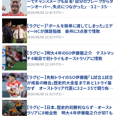
ーでチャンスメークも反省「自分のブレークからタ
ーンオーバー、失点につながった」…３２－３５惜
敗、オーストラリアに歴史的金星ならず
2026/08/08 22:41
ラグビー
【ラグビー】「ボールを簡単に渡してしまった」エデ
ィーHCが課題指摘 豪州に3点差で惜敗
2026/08/08 22:32
ラグビー
【ラグビー】明大４年のSO伊藤龍之介 テストマッ
チ４戦目で初トライもオーストラリアに惜敗
2026/08/08 22:24
ラグビー
【ラグビー】先制トライのＳＯ伊藤龍「１試合１試合
が成長の機会」歴史的大金星まであと１トライ届
かず オーストラリア代表に３２ー３５で競り負け
る
2026/08/08 21:32
ラグビー
【ラグビー】日本、歴史的初勝利ならず…オースト
ラリアに８戦全敗 明大４年伊藤龍之介が初Tも