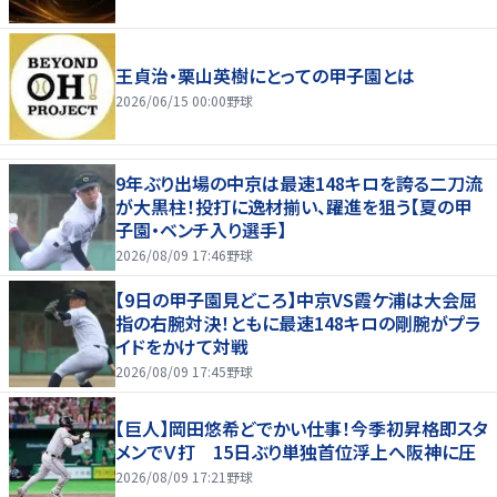
王貞治・栗山英樹にとっての甲子園とは
2026/06/15 00:00
野球
9年ぶり出場の中京は最速148キロを誇る二刀流
が大黒柱！投打に逸材揃い、躍進を狙う【夏の甲
子園・ベンチ入り選手】
2026/08/09 17:46
野球
【9日の甲子園見どころ】中京VS霞ケ浦は大会屈
指の右腕対決！ともに最速148キロの剛腕がプラ
イドをかけて対戦
2026/08/09 17:45
野球
【巨人】岡田悠希どでかい仕事！今季初昇格即スタ
メンでＶ打 15日ぶり単独首位浮上へ阪神に圧
2026/08/09 17:21
野球