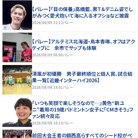
【バレー】「目の保養」高橋藍、黒Ｔ＆デニム姿でし
がみつく愛犬抱いて海に入るオフショなど披露
2026/08/09 12:12
バレー
【バレー】アルテミス北海道・鳥本香琳、オフはアク
ティブに 余市でサップも体験
2026/08/09 06:00
バレー
清風が初優勝 男子最終順位と個人賞、試合結
果一覧【近畿インターハイ2026】
2026/08/08 18:01
バレー
「いつも笑顔で楽しそうなので…」黄色“新ユ
ニ”着用の19歳バドミントン女子に「CMきそう」フ
ァン続々反応
2026/08/08 16:10
バレー
前回大会王者の鎮西高らすべてのシード校がベ