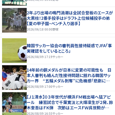
2年ぶり出場の鳴門渦潮は全試合登板のエースが
大黒柱！2番手投手はドラフト上位候補投手の弟
【夏の甲子園・ベンチ入り選手】
2026/06/18 00:00
野球
韓国サッカー協会の審判員性接待疑惑でJFA「事
実確認をしているところ」
2026/08/09 17:19
サッカー
14年前の銅メダルが日本に変更の可能性も 日
本人審判も絡んだ性接待問題に揺れる韓国サッ
カー界 “五輪メダル剝奪”に危機感「悲劇に見
舞われる」
2026/08/09 17:00
サッカー
【Ｊ１清水】０３年世代が横浜ＦＭ戦出場へ猛アピ
ール 練習試合で千葉寛汰と大畑凜生が２発、鈴
木奎吾はＦＫ弾 次節はエースＦＷ呉世勲が出
場停止
2026/08/09 16:55
サッカー