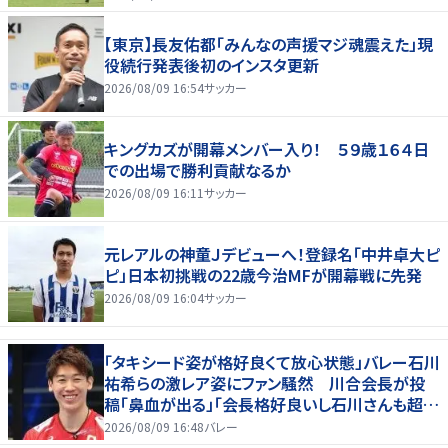
【東京】長友佑都「みんなの声援マジ魂震えた」現
役続行発表後初のインスタ更新
2026/08/09 16:54
サッカー
キングカズが開幕メンバー入り！ ５９歳１６４日
での出場で勝利貢献なるか
2026/08/09 16:11
サッカー
元レアルの神童Ｊデビューへ！登録名「中井卓大ピ
ピ」日本初挑戦の22歳今治MFが開幕戦に先発
2026/08/09 16:04
サッカー
「タキシード姿が格好良くて放心状態」バレー石川
祐希らの激レア姿にファン騒然 川合会長が投
稿「鼻血が出る」「会長格好良いし石川さんも超格
好いい」
2026/08/09 16:48
バレー