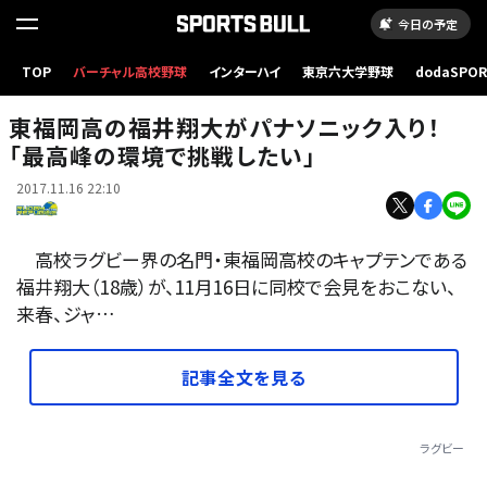
今日の予定
TOP
バーチャル高校野球
インターハイ
東京六大学野球
dodaSPO
（新しいタブ
東福岡高の福井翔大がパナソニック入り！
「最高峰の環境で挑戦したい」
2017.11.16 22:10
高校ラグビー界の名門・東福岡高校のキャプテンである
福井翔大（18歳）が、11月16日に同校で会見をおこない、
来春、ジャ…
記事全文を見る
ラグビー