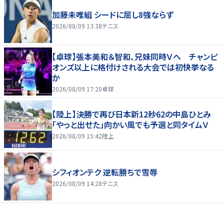
加藤未唯組 シードに屈し8強ならず
2026/08/09 13:38
テニス
【卓球】張本美和＆智和、兄妹同時Ｖへ チャンピ
オンズ以上に格付けされる大会では初快挙なる
か
2026/08/09 17:20
卓球
【陸上】決勝で再び日本新12秒62の中島ひとみ
「やっと出せた」向かい風でも予選と同タイムＶ
2026/08/09 15:42
陸上
シフィオンテク 逆転勝ちで雪辱
2026/08/09 14:28
テニス