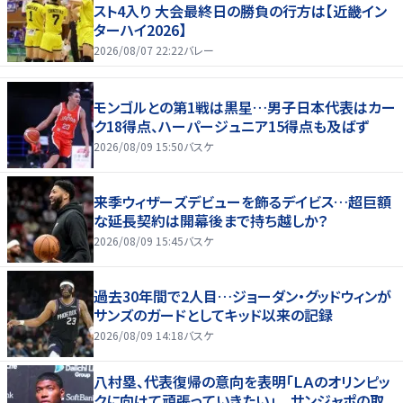
スト4入り 大会最終日の勝負の行方は【近畿イン
ターハイ2026】
2026/08/07 22:22
バレー
モンゴルとの第1戦は黒星…男子日本代表はカー
ク18得点、ハーパージュニア15得点も及ばず
2026/08/09 15:50
バスケ
来季ウィザーズデビューを飾るデイビス…超巨額
な延長契約は開幕後まで持ち越しか？
2026/08/09 15:45
バスケ
過去30年間で2人目…ジョーダン・グッドウィンが
サンズのガードとしてキッド以来の記録
2026/08/09 14:18
バスケ
八村塁、代表復帰の意向を表明「ＬＡのオリンピッ
クに向けて頑張っていきたい」 サンジャポの取