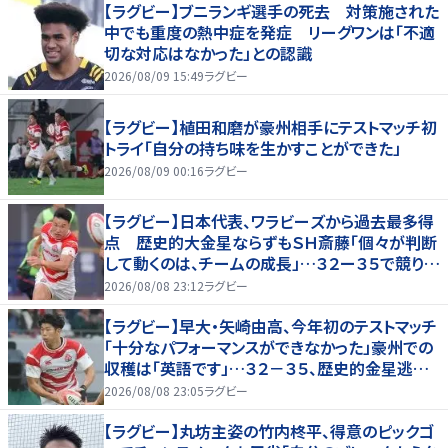
【ラグビー】ブニランギ選手の死去 対策施された
中でも重度の熱中症を発症 リーグワンは「不適
切な対応はなかった」との認識
2026/08/09 15:49
ラグビー
【ラグビー】植田和磨が豪州相手にテストマッチ初
トライ「自分の持ち味を生かすことができた」
2026/08/09 00:16
ラグビー
【ラグビー】日本代表、ワラビーズから過去最多得
点 歴史的大金星ならずもＳＨ斎藤「個々が判断
して動くのは、チームの成長」…３２ー３５で競り負
ける
2026/08/08 23:12
ラグビー
【ラグビー】早大・矢崎由高、今年初のテストマッチ
「十分なパフォーマンスができなかった」豪州での
収穫は「英語です」…３２－３５、歴史的金星逃し
たオーストラリア代表戦はＷＴＢで途中出場
2026/08/08 23:05
ラグビー
【ラグビー】丸坊主姿の竹内柊平、得意のピックゴ