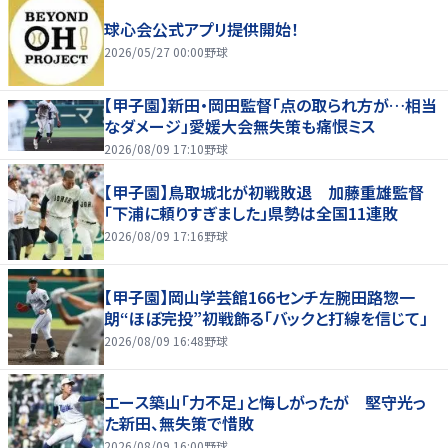
球心会公式アプリ提供開始！
2026/05/27 00:00
野球
【甲子園】新田・岡田監督「点の取られ方が…相当
なダメージ」愛媛大会無失策も痛恨ミス
2026/08/09 17:10
野球
【甲子園】鳥取城北が初戦敗退 加藤重雄監督
「下浦に頼りすぎました」県勢は全国11連敗
2026/08/09 17:16
野球
【甲子園】岡山学芸館166センチ左腕田路惣一
朗“ほぼ完投”初戦飾る「バックと打線を信じて」
2026/08/09 16:48
野球
エース築山「力不足」と悔しがったが 堅守光っ
た新田、無失策で惜敗
2026/08/09 16:00
野球