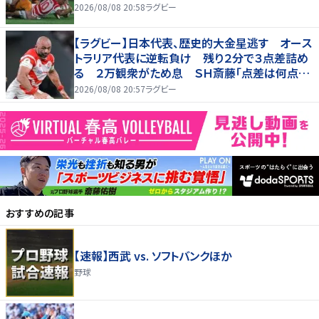
2026/08/08 20:58
ラグビー
【ラグビー】日本代表、歴史的大金星逃す オース
トラリア代表に逆転負け 残り２分で３点差詰め
る ２万観衆がため息 ＳＨ斎藤「点差は何点で
も負けは負け」…前半にＳＯ伊藤龍が先制トライ、
2026/08/08 20:57
ラグビー
３２ー３５で惜敗
おすすめの記事
【速報】西武 vs. ソフトバンクほか
野球