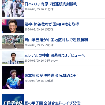
日本ハム・有原 2戦連続完封勝利
2026/08/09 16:21
野球
阪神・熊谷敬宥が国内FA権を取得
2026/08/09 16:15
野球
岡山学芸館が中国地区対決で逆転勝利
2026/08/09 15:59
野球
元レアルの神童 開幕戦でJデビューへ
2026/08/09 16:04
サッカー
張本智和が決勝進出 兄妹Vに王手
2026/08/09 15:22
卓球
夏の甲子園 全試合無料ライブ配信！