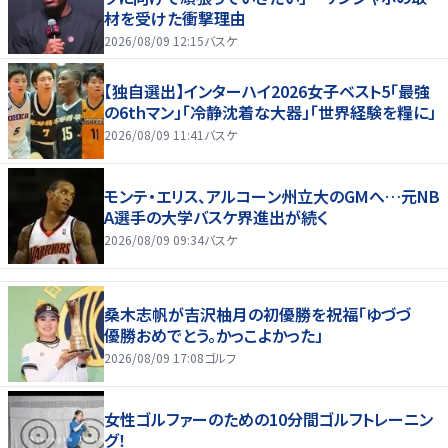
材を受けた衝撃理由
2026/08/09 12:15
バスケ
【独自選出】インターハイ2026女子ベスト5「最強
の6thマン」「冷静沈着な大器」「世界経験を糧に」
2026/08/09 11:41
バスケ
モンテ・エリス、アルコーン州立大のGMへ…元NB
A選手の大学バスケ界進出が続く
2026/08/09 09:34
バスケ
桑木志帆が吉沢柚月の初優勝を祝福「ゆづづ
優勝おめでとう。かっこよかった」
2026/08/09 17:08
ゴルフ
女性ゴルファーのための10分間ゴルフトレーニン
グ！