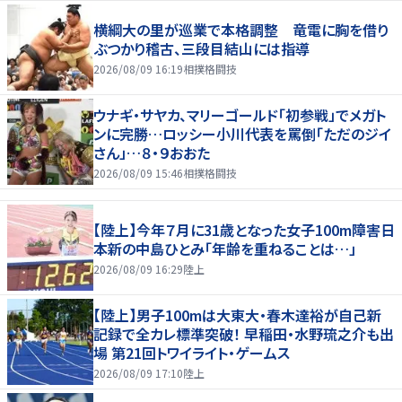
横綱大の里が巡業で本格調整 竜電に胸を借り
ぶつかり稽古、三段目結山には指導
2026/08/09 16:19
相撲格闘技
ウナギ・サヤカ、マリーゴールド「初参戦」でメガト
ンに完勝…ロッシー小川代表を罵倒「ただのジイ
さん」…８・９おおた
2026/08/09 15:46
相撲格闘技
【陸上】今年７月に31歳となった女子100m障害日
本新の中島ひとみ「年齢を重ねることは…」
2026/08/09 16:29
陸上
【陸上】男子100mは大東大・春木達裕が自己新
記録で全カレ標準突破！ 早稲田・水野琉之介も出
場 第21回トワイライト・ゲームス
2026/08/09 17:10
陸上