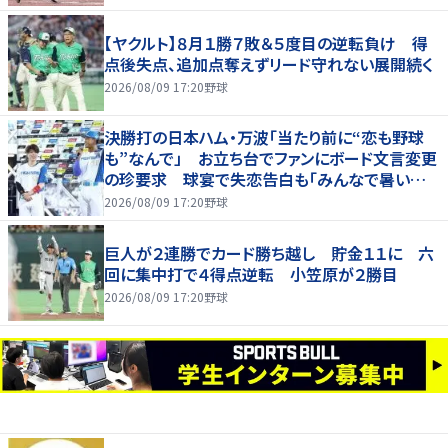
【ヤクルト】８月１勝７敗＆５度目の逆転負け 得
点後失点、追加点奪えずリード守れない展開続く
2026/08/09 17:20
野球
決勝打の日本ハム・万波「当たり前に“恋も野球
も”なんで」 お立ち台でファンにボード文言変更
の珍要求 球宴で失恋告白も「みんなで暑い夏
にしましょう！」
2026/08/09 17:20
野球
巨人が２連勝でカード勝ち越し 貯金１１に 六
回に集中打で４得点逆転 小笠原が２勝目
2026/08/09 17:20
野球