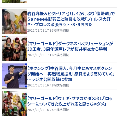
岩谷麻優＆ビクトリア弓月、４か月ぶり「復帰戦」で
Ｓａｒｅｅｅ＆彩羽匠と熱闘も敗戦「プロレス大好
き…プロレス頑張ろう」…８・９おおた
2026/08/09 17:36
相撲格闘技
【マリーゴールド】ダークネス・レボリューションが
3D王者、３周年瀬戸レアが桜井麻衣から勝利
2026/08/09 17:10
相撲格闘技
【ボクシング】中谷潤人、今月中にもマスボクシン
グ開始へ 再起戦見据え「感覚をより高めていく」
…ラジオ公開収録に参加
2026/08/09 16:41
相撲格闘技
【マリーゴールド】ウナギ・サヤカがダメ出し「ロッ
シーについてきたら上がれると思っちゃダメ」
2026/08/09 16:26
相撲格闘技