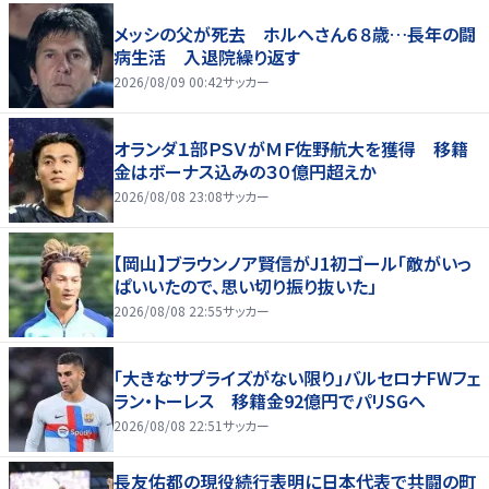
メッシの父が死去 ホルヘさん６８歳…長年の闘
病生活 入退院繰り返す
2026/08/09 00:42
サッカー
オランダ１部ＰＳＶがＭＦ佐野航大を獲得 移籍
金はボーナス込みの３０億円超えか
2026/08/08 23:08
サッカー
【岡山】ブラウンノア賢信がJ1初ゴール「敵がいっ
ぱいいたので、思い切り振り抜いた」
2026/08/08 22:55
サッカー
「大きなサプライズがない限り」バルセロナFWフェ
ラン・トーレス 移籍金92億円でパリSGへ
2026/08/08 22:51
サッカー
長友佑都の現役続行表明に日本代表で共闘の町