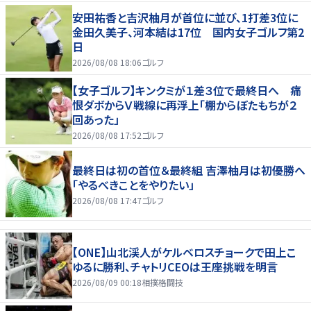
安田祐香と吉沢柚月が首位に並び、1打差3位に
金田久美子、河本結は17位 国内女子ゴルフ第2
日
2026/08/08 18:06
ゴルフ
【女子ゴルフ】キンクミが１差３位で最終日へ 痛
恨ダボからＶ戦線に再浮上「棚からぼたもちが２
回あった」
2026/08/08 17:52
ゴルフ
最終日は初の首位＆最終組 吉澤柚月は初優勝へ
「やるべきことをやりたい」
2026/08/08 17:47
ゴルフ
【ONE】山北渓人がケルベロスチョークで田上こ
ゆるに勝利、チャトリCEOは王座挑戦を明言
2026/08/09 00:18
相撲格闘技