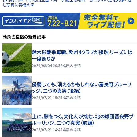
む写真に祝福の声
話題の投稿
の新着記事
鈴木彩艶争奪戦、欧州4クラブが接触 リーズには
一度断りか
2026/08/04 20:37
話題の投稿
優勝しても、消えるかもしれない――富良野ブルーリ
ッジ、二つの真実（後編）
2026/07/21 15:25
話題の投稿
土に、膝をつく。文化人が挑む、北の球団――富良野ブ
ルーリッジ、二つの真実（前編）
2026/07/21 14:48
話題の投稿