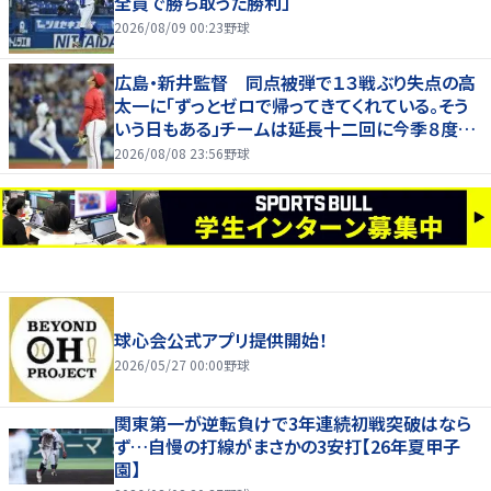
全員で勝ち取った勝利」
2026/08/09 00:23
野球
広島・新井監督 同点被弾で１３戦ぶり失点の高
太一に「ずっとゼロで帰ってきてくれている。そう
いう日もある」チームは延長十二回に今季８度目
サヨナラ負け
2026/08/08 23:56
野球
球心会公式アプリ提供開始！
2026/05/27 00:00
野球
関東第一が逆転負けで3年連続初戦突破はなら
ず…自慢の打線がまさかの3安打【26年夏甲子
園】