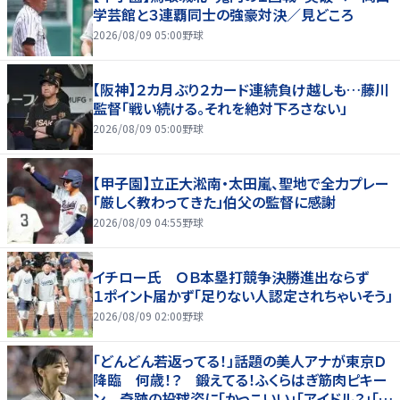
学芸館と３連覇同士の強豪対決／見どころ
2026/08/09 05:00
野球
【阪神】２カ月ぶり２カード連続負け越しも…藤川
監督「戦い続ける。それを絶対下ろさない」
2026/08/09 05:00
野球
【甲子園】立正大淞南・太田嵐、聖地で全力プレー
「厳しく教わってきた」伯父の監督に感謝
2026/08/09 04:55
野球
イチロー氏 ＯＢ本塁打競争決勝進出ならず
１ポイント届かず「足りない人認定されちゃいそう」
2026/08/09 02:00
野球
「どんどん若返ってる！」話題の美人アナが東京Ｄ
降臨 何歳！？ 鍛えてる！ふくらはぎ筋肉ピキー
ン 奇跡の投球姿に「かっこいい」「アイドル？」「女