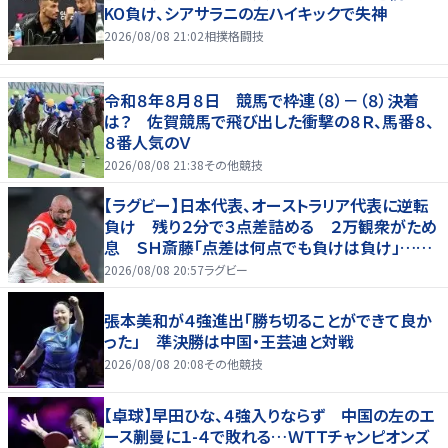
KO負け、シアサラニの左ハイキックで失神
2026/08/08 21:02
相撲格闘技
令和８年８月８日 競馬で枠連（８）－（８）決着
は？ 佐賀競馬で飛び出した衝撃の８Ｒ、馬番８、
８番人気のＶ
2026/08/08 21:38
その他競技
【ラグビー】日本代表、オーストラリア代表に逆転
負け 残り２分で３点差詰める ２万観衆がため
息 ＳＨ斎藤「点差は何点でも負けは負け」…前
半にＳＯ伊藤龍が先制トライ、３２ー３５で惜敗
2026/08/08 20:57
ラグビー
張本美和が４強進出「勝ち切ることができて良か
った」 準決勝は中国・王芸迪と対戦
2026/08/08 20:08
その他競技
【卓球】早田ひな、４強入りならず 中国の左のエ
ース蒯曼に１-４で敗れる…ＷＴＴチャンピオンズ