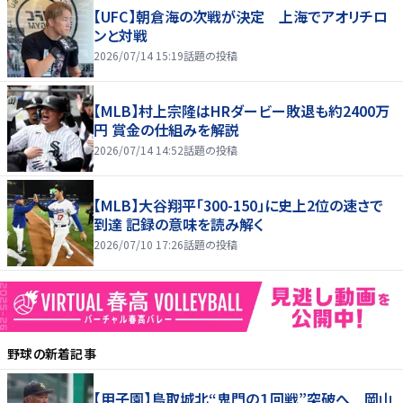
【UFC】朝倉海の次戦が決定 上海でアオリチロ
ンと対戦
2026/07/14 15:19
話題の投稿
【MLB】村上宗隆はHRダービー敗退も約2400万
円 賞金の仕組みを解説
2026/07/14 14:52
話題の投稿
【MLB】大谷翔平「300-150」に史上2位の速さで
到達 記録の意味を読み解く
2026/07/10 17:26
話題の投稿
野球
の新着記事
【甲子園】鳥取城北“鬼門の１回戦”突破へ 岡山