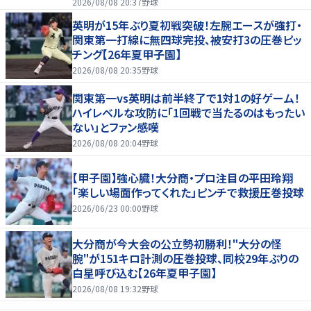
2026/08/08 20:37
野球
英明が15年ぶり夏初戦突破！左腕エースが強打・
関東第一打線に無四球完投、被安打3の圧巻ピッ
チング【26年夏甲子園】
2026/08/08 20:35
野球
関東第一vs英明は前半終了で1対1の好ゲーム！
ハイレベルな攻防に「1回戦で当たるのはもったい
ない」とファン感嘆
2026/08/08 20:04
野球
【甲子園】強心臓！大分商・プロ注目の平田玲翔
「楽しい場面作ってくれた」ピンチで救援圧巻投球
2026/06/23 00:00
野球
大分商が今大会の公立勢初勝利！"大分の怪
腕"が151キロ計測の圧巻投球、同校29年ぶりの
白星呼び込む【26年夏甲子園】
2026/08/08 19:32
野球