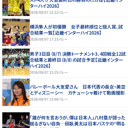
ターハイ2026】
2026/08/07 22:22
バレー
横浜隼人が初優勝 女子最終順位と個人賞、試
合結果一覧【近畿インターハイ2026】
2026/08/07 17:23
バレー
男子3日目（8/7）決勝トーナメント3、4回戦全12試
合結果と最終日（8/8）の試合予定【近畿インター
ハイ2026】
2026/08/07 15:25
バレー
バレーボール大友愛さん 日本代表の長女・美空
とディズニーシー カチューシャ着けて動画撮影
2026/08/07 15:08
バレー
「誰が何を言おうが、僕は日本人」八村塁が語った
揺るぎない自負…田臥勇太は日本バスケの“明る