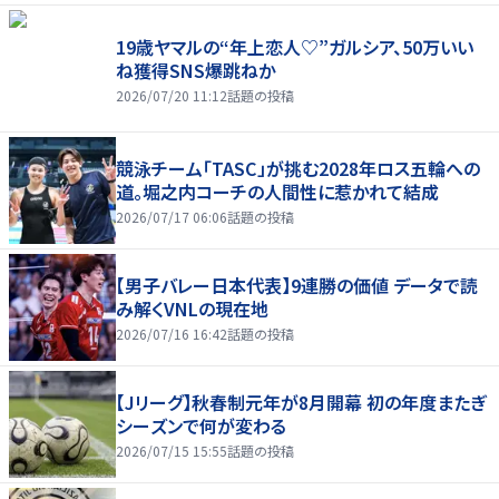
19歳ヤマルの“年上恋人♡”ガルシア、50万いい
ね獲得SNS爆跳ねか
2026/07/20 11:12
話題の投稿
競泳チーム「TASC」が挑む2028年ロス五輪への
道。堀之内コーチの人間性に惹かれて結成
2026/07/17 06:06
話題の投稿
【男子バレー日本代表】9連勝の価値 データで読
み解くVNLの現在地
2026/07/16 16:42
話題の投稿
【Jリーグ】秋春制元年が8月開幕 初の年度またぎ
シーズンで何が変わる
2026/07/15 15:55
話題の投稿