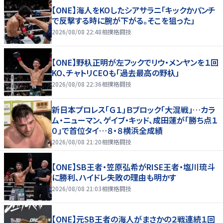
【ONE】海人をKOしたシアサラニ「キックかパンチ
で反撃する時に腕が下がる。そこを狙った」
2026/08/08 22:48
相撲格闘技
【ONE】野杁正明が左フックでリウ・メンヤンを１回
KO、チャトリCEOも「過去最高の野杁」
2026/08/08 22:36
相撲格闘技
新日本プロレス「Ｇ１」Ｂブロック「大混戦」…カラ
ム・ニューマン、ゲイブ・キッド、成田蓮が「勝ち点１
０」で首位タイ…８・８横浜全成績
2026/08/08 21:20
相撲格闘技
【ONE】SB王者・笠原弘希がRISE王者・塩川琉斗
に勝利、ハイドレ失敗の理由も明かす
2026/08/08 21:03
相撲格闘技
【ONE】元SB王者の海人がまさかの２戦連続１回