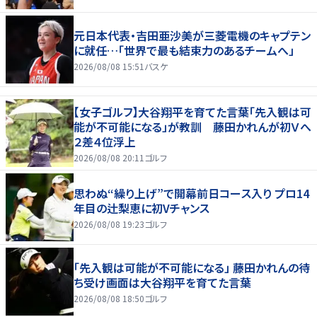
元日本代表・吉田亜沙美が三菱電機のキャプテン
に就任…「世界で最も結束力のあるチームへ」
2026/08/08 15:51
バスケ
【女子ゴルフ】大谷翔平を育てた言葉「先入観は可
能が不可能になる」が教訓 藤田かれんが初Ｖへ
２差４位浮上
2026/08/08 20:11
ゴルフ
思わぬ“繰り上げ”で開幕前日コース入り プロ14
年目の辻梨恵に初Vチャンス
2026/08/08 19:23
ゴルフ
「先入観は可能が不可能になる」 藤田かれんの待
ち受け画面は大谷翔平を育てた言葉
2026/08/08 18:50
ゴルフ