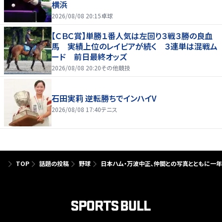
横浜
2026/08/08 20:15
卓球
【ＣＢＣ賞】単勝１番人気は左回り３戦３勝の良血
馬 実績上位のレイピアが続く ３連単は混戦ム
ード 前日最終オッズ
2026/08/08 20:20
その他競技
石田実莉 逆転勝ちでインハイV
2026/08/08 17:40
テニス
TOP
話題の投稿
野球
日本ハム・万波中正、仲間との写真とともに一