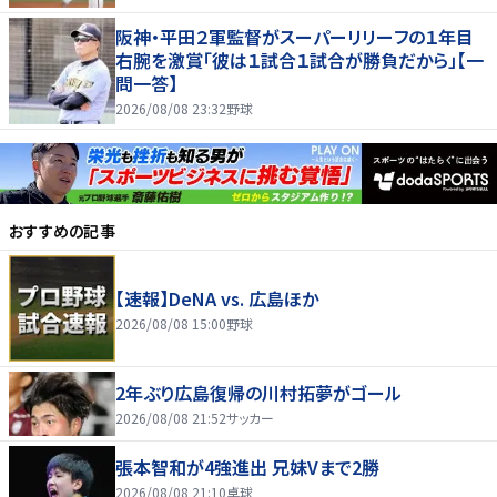
阪神・平田２軍監督がスーパーリリーフの１年目
右腕を激賞「彼は１試合１試合が勝負だから」【一
問一答】
2026/08/08 23:32
野球
おすすめの記事
【速報】DeNA vs. 広島ほか
2026/08/08 15:00
野球
2年ぶり広島復帰の川村拓夢がゴール
2026/08/08 21:52
サッカー
張本智和が4強進出 兄妹Vまで2勝
2026/08/08 21:10
卓球