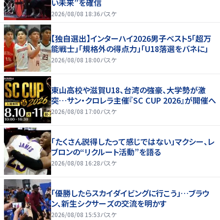
い未来”を確信
2026/08/08 18:36
バスケ
【独自選出】インターハイ2026男子ベスト5「超万
能戦士」「規格外の得点力」「U18落選をバネに」
2026/08/08 18:00
バスケ
東山高校や滋賀U18、台湾の強豪、大学勢が激
突…サン・クロレラ主催『SC CUP 2026』が開催へ
2026/08/08 17:00
バスケ
「たくさん説得したって感じではない」マクシー、レ
ブロンの“リクルート活動”を語る
2026/08/08 16:28
バスケ
「優勝したらスカイダイビングに行こう」…ブラウ
ン、新生シクサーズの交流を明かす
2026/08/08 15:53
バスケ