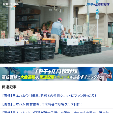
関連記事
【画像】日本ハム今川優馬、家族との恒例ショットにファンほっこり！
【画像】日本ハム 野村佑希、年末特番で球場グルメ制作！
【画像】日本ハム・北山亘基が第一子誕生を報告 赤ちゃんの足を夫婦で包