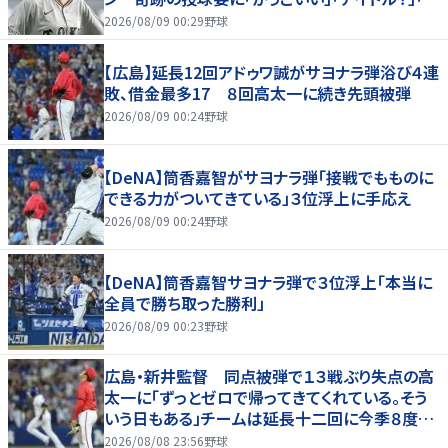
神」
2026/08/09 00:29
野球
【広島】延長12回アドゥワ誠がサヨナラ弾浴び４連
敗、借金最多17 ８回高太一に続き先頭被弾
2026/08/09 00:24
野球
【DeNA】筒香嘉智がサヨナラ弾「接戦でもものに
できる力がついてきている」３位浮上に手応え
2026/08/09 00:24
野球
【DeNA】筒香嘉智サヨナラ弾で３位浮上「本当に
全員で勝ち取った勝利」
2026/08/09 00:23
野球
広島・新井監督 同点被弾で１３戦ぶり失点の高
太一に「ずっとゼロで帰ってきてくれている。そう
いう日もある」チームは延長十二回に今季８度目
サヨナラ負け
2026/08/08 23:56
野球