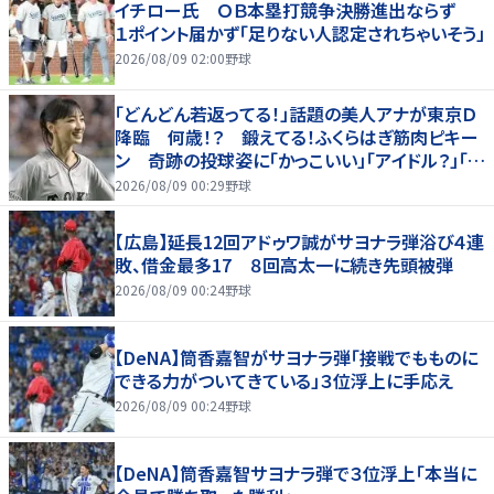
イチロー氏 ＯＢ本塁打競争決勝進出ならず
１ポイント届かず「足りない人認定されちゃいそう」
2026/08/09 02:00
野球
「どんどん若返ってる！」話題の美人アナが東京Ｄ
降臨 何歳！？ 鍛えてる！ふくらはぎ筋肉ピキー
ン 奇跡の投球姿に「かっこいい」「アイドル？」「女
神」
2026/08/09 00:29
野球
【広島】延長12回アドゥワ誠がサヨナラ弾浴び４連
敗、借金最多17 ８回高太一に続き先頭被弾
2026/08/09 00:24
野球
【DeNA】筒香嘉智がサヨナラ弾「接戦でもものに
できる力がついてきている」３位浮上に手応え
2026/08/09 00:24
野球
【DeNA】筒香嘉智サヨナラ弾で３位浮上「本当に