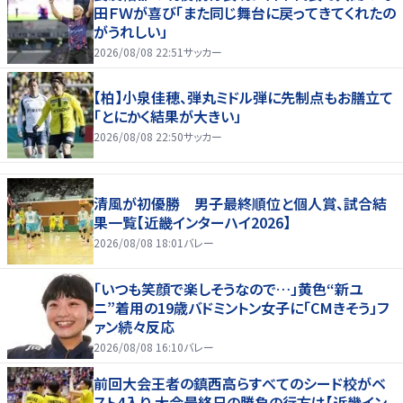
田ＦＷが喜び「また同じ舞台に戻ってきてくれたの
がうれしい」
2026/08/08 22:51
サッカー
【柏】小泉佳穂、弾丸ミドル弾に先制点もお膳立て
「とにかく結果が大きい」
2026/08/08 22:50
サッカー
清風が初優勝 男子最終順位と個人賞、試合結
果一覧【近畿インターハイ2026】
2026/08/08 18:01
バレー
「いつも笑顔で楽しそうなので…」黄色“新ユ
ニ”着用の19歳バドミントン女子に「CMきそう」フ
ァン続々反応
2026/08/08 16:10
バレー
前回大会王者の鎮西高らすべてのシード校がベ
スト4入り 大会最終日の勝負の行方は【近畿イン