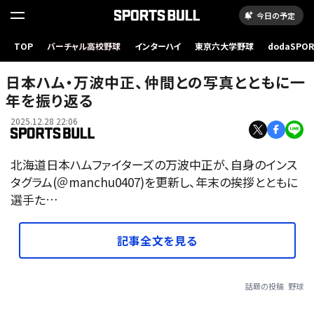
今日の予定
TOP
バーチャル高校野球
インターハイ
東京六大学野球
dodaSPO
（新しいタブ
日本ハム・万波中正、仲間との写真とともに一
年を振り返る
2025.12.28 22:06
北海道日本ハムファイターズの万波中正が、自身のインス
タグラム(＠manchu0407)を更新し、年末の挨拶とともに
選手た…
記事全文を見る
話題の投稿
野球