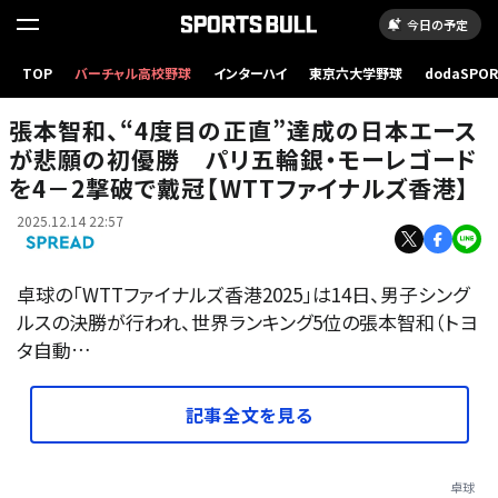
今日の予定
張本智和、“4度目の正直”達成の日本エースが悲願の初優勝 パリ五輪銀・モーレゴードを4
TOP
バーチャル高校野球
インターハイ
東京六大学野球
dodaSPO
－2撃破で戴冠【WTTファイナルズ香港】
（新しいタブ
張本智和、“4度目の正直”達成の日本エース
が悲願の初優勝 パリ五輪銀・モーレゴード
を4－2撃破で戴冠【WTTファイナルズ香港】
2025.12.14 22:57
卓球の「WTTファイナルズ香港2025」は14日、男子シング
ルスの決勝が行われ、世界ランキング5位の張本智和（トヨ
タ自動…
記事全文を見る
卓球