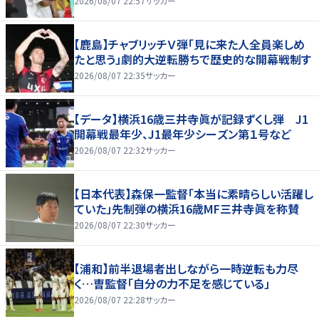
2026/08/07 22:57
サッカー
【鹿島】チャブリッチＶ弾「見に来た人全員楽しめ
たと思う」劇的大逆転勝ちで歴史的な開幕戦制す
2026/08/07 22:35
サッカー
【データ】横浜16歳三井寺眞が記録ずくし弾 J1
開幕戦最年少、J1最年少シーズン第１号など
2026/08/07 22:32
サッカー
【日本代表】森保一監督「本当に素晴らしい活躍し
ていた」先制弾の横浜16歳MF三井寺眞を称賛
2026/08/07 22:30
サッカー
【浦和】前半退場者出しながら一時逆転も力尽
く…曺監督「自分の力不足を感じている」
2026/08/07 22:28
サッカー