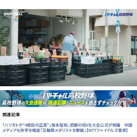
関連記事
「ハリモトが“4度目の正直”」張本智和、悲願の初Vを大会公式が祝福 中国
メディアも快挙を報道「五輪銀メダリストを撃破」【WTTファイナルズ香港】