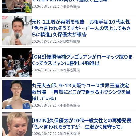
2026/08/07 22:57
相撲格闘技
元Ｋ-１王者が再婚を報告 お相手は１０代女性
「色々言われそうですが…」「一人の男としてもさ
らに精進」久保優太が報告
2026/08/07 22:45
相撲格闘技
【ONE】優勝候補グレゴリアンがローキック蹴りま
くってウスビャンに勝利、４強進出
2026/08/07 22:30
相撲格闘技
丸元大五郎、９・２３大阪でユース世界王座決定
戦出場 「自然にどこかで倒せるボクシングを目
指している」
2026/08/07 20:44
相撲格闘技
【RIZIN】久保優太が10代一般女性との再婚発表
「色々言われそうですが…生温かく見守って」
2026/08/07 20:28
相撲格闘技