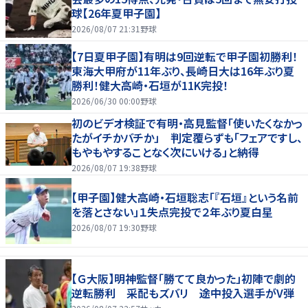
球【26年夏甲子園】
2026/08/07 21:31
野球
【7日夏甲子園】有明は9回逆転で甲子園初勝利！
東海大甲府が11年ぶり、長崎日大は16年ぶり夏
勝利！健大高崎・石垣が11K完投！
2026/06/30 00:00
野球
初のビデオ検証で有明・高見監督「使いたくなかっ
たがイチかバチか」 判定覆らずも「フェアですし、
もやもやすることなく次にいける」と納得
2026/08/07 19:38
野球
【甲子園】健大高崎・石垣聡志「『石垣』という名前
を落とさない」１失点完投で２年ぶり夏白星
2026/08/07 19:30
野球
【Ｇ大阪】明神監督「勝てて良かった」初陣で劇的
逆転勝利 采配もズバリ 途中投入選手がV弾