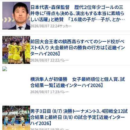
日本代表・森保監督 歴代２位年少ゴールの三
井寺に「得点も決める、演出もする本当に素晴ら
しい活躍」と絶賛 「１６歳の子が…子が、とかっ
て言ったら本当に失礼ですね」と自省
2026/08/07 22:24
サッカー
前回大会王者の鎮西高らすべてのシード校がベ
スト4入り 大会最終日の勝負の行方は【近畿イン
ターハイ2026】
2026/08/07 22:22
バレー
横浜隼人が初優勝 女子最終順位と個人賞、試
合結果一覧【近畿インターハイ2026】
2026/08/07 17:23
バレー
男子3日目（8/7）決勝トーナメント3、4回戦全12試
合結果と最終日（8/8）の試合予定【近畿インター
ハイ2026】
2026/08/07 15:25
バレー