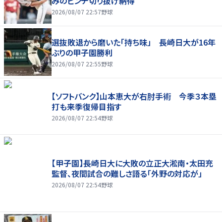
みのピンチ切り抜け納得
2026/08/07 22:57
野球
選抜敗退から磨いた「持ち味」 長崎日大が16年
ぶりの甲子園勝利
2026/08/07 22:55
野球
【ソフトバンク】山本恵大が右肘手術 今季３本塁
打も来季復帰目指す
2026/08/07 22:54
野球
【甲子園】長崎日大に大敗の立正大淞南・太田充
監督、夜間試合の難しさ語る「外野の対応が」
2026/08/07 22:54
野球