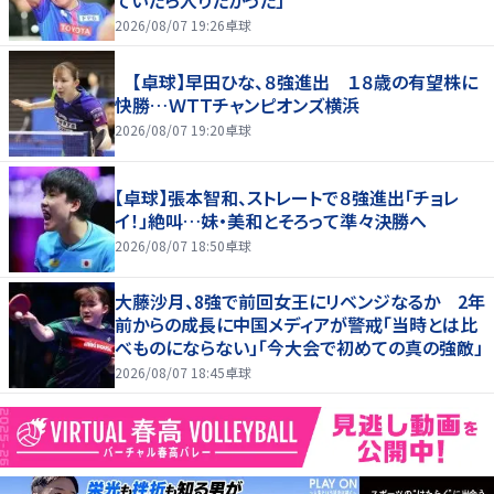
ていたら入りたかった」
2026/08/07 19:26
卓球
【卓球】早田ひな、８強進出 １８歳の有望株に
快勝…ＷＴＴチャンピオンズ横浜
2026/08/07 19:20
卓球
【卓球】張本智和、ストレートで８強進出「チョレ
イ！」絶叫…妹・美和とそろって準々決勝へ
2026/08/07 18:50
卓球
大藤沙月、8強で前回女王にリベンジなるか 2年
前からの成長に中国メディアが警戒「当時とは比
べものにならない」「今大会で初めての真の強敵」
2026/08/07 18:45
卓球