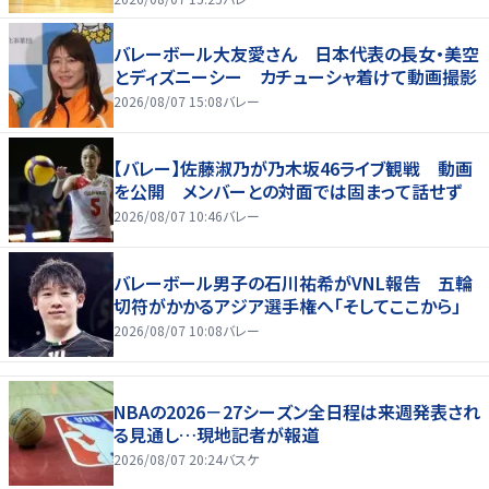
バレーボール大友愛さん 日本代表の長女・美空
とディズニーシー カチューシャ着けて動画撮影
2026/08/07 15:08
バレー
【バレー】佐藤淑乃が乃木坂46ライブ観戦 動画
を公開 メンバーとの対面では固まって話せず
2026/08/07 10:46
バレー
バレーボール男子の石川祐希がVNL報告 五輪
切符がかかるアジア選手権へ「そしてここから」
2026/08/07 10:08
バレー
NBAの2026－27シーズン全日程は来週発表され
る見通し…現地記者が報道
2026/08/07 20:24
バスケ