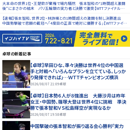
大本命の世界1位・王楚欽が棄権で場内騒然 張本智和の“1時間超え激闘
後”にまさかの結末 パリ五輪銀の実力者と決勝で激突【WTTファイナルズ
香港】
【速報】張本智和、世界2位・林詩棟との1時間超えの激闘を制し決勝進出
中国勢撃破で悲願の戴冠へ「4度目の正直で絶対に優勝する」【WTTファイナ
ルズ香港】
卓球
の新着記事
【卓球】早田ひな、準々決勝は世界４位の中国選
手と対戦へ「いろんなプランを立てている。しっか
り発揮できれば」…ＷＴＴチャンピオンズ横浜
2026/08/07 21:09
卓球
【卓球】日本勢６人が８強進出 大藤沙月は昨年
女王・中国勢、篠塚大登は世界４位に挑戦 準決
勝で張本智和ＶＳ松島輝空が実現なるか
2026/08/07 19:58
卓球
中国撃破の張本智和が振り返る会心勝利「実力