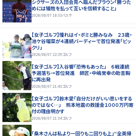
シクサーズの入団会見へ臨んだブラウン「勝つた
めには犠牲を払って互いを信頼すること」
2026/08/07 18:33
バスケ
【女子ゴルフ】憧れはイ・ボミと勝みなみ ２３歳・
池ケ谷瑠菜が４連続バーディーで首位発進「ビッ
クリ」
2026/08/07 22:39
ゴルフ
【女子ゴルフ】入谷響「恐怖もあった」 ６戦連続
予選落ち→首位発進 師匠・中嶋常幸の助言胸
に再出発
2026/08/07 21:43
ゴルフ
【女子ゴルフ】鈴木愛「自分だけがいい思いをする
のではなく…」 熊本地震の救援金１０００万円寄
付の理由明かす
2026/08/07 21:34
ゴルフ
「桑木さんは私より一回りも二回りも上」“全英帰