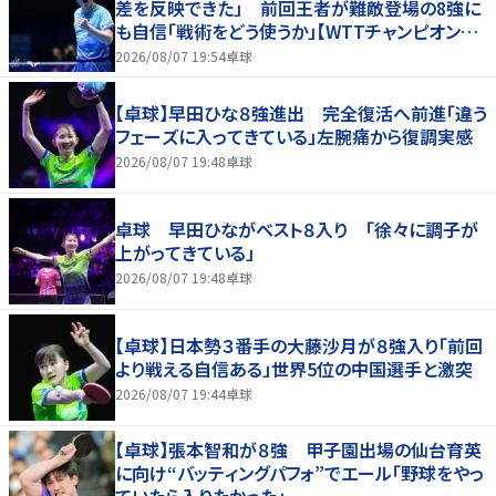
差を反映できた」 前回王者が難敵登場の8強に
も自信「戦術をどう使うか」【WTTチャンピオンズ
横浜2026】
2026/08/07 19:54
卓球
【卓球】早田ひな８強進出 完全復活へ前進「違う
フェーズに入ってきている」左腕痛から復調実感
2026/08/07 19:48
卓球
卓球 早田ひながベスト８入り 「徐々に調子が
上がってきている」
2026/08/07 19:48
卓球
【卓球】日本勢３番手の大藤沙月が８強入り「前回
より戦える自信ある」世界5位の中国選手と激突
2026/08/07 19:44
卓球
【卓球】張本智和が８強 甲子園出場の仙台育英
に向け“バッティングパフォ”でエール「野球をやっ