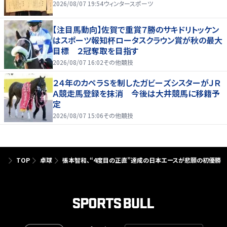
2026/08/07 19:54
ウィンタースポーツ
【注目馬動向】佐賀で重賞７勝のサキドリトッケン
はスポーツ報知杯ロータスクラウン賞が秋の最大
目標 ２冠奪取を目指す
2026/08/07 16:02
その他競技
２４年のカペラＳを制したガビーズシスターがＪＲ
Ａ競走馬登録を抹消 今後は大井競馬に移籍予
定
2026/08/07 15:06
その他競技
TOP
卓球
張本智和、“4度目の正直”達成の日本エースが悲願の初優勝 