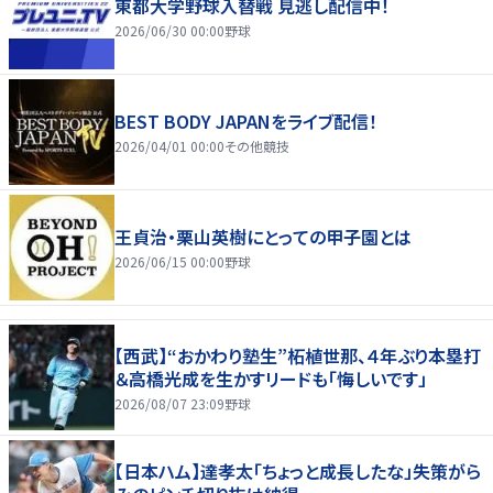
東都大学野球入替戦 見逃し配信中！
2026/06/30 00:00
野球
BEST BODY JAPANをライブ配信！
2026/04/01 00:00
その他競技
王貞治・栗山英樹にとっての甲子園とは
2026/06/15 00:00
野球
【西武】“おかわり塾生”柘植世那、４年ぶり本塁打
＆高橋光成を生かすリードも「悔しいです」
2026/08/07 23:09
野球
【日本ハム】達孝太「ちょっと成長したな」失策がら