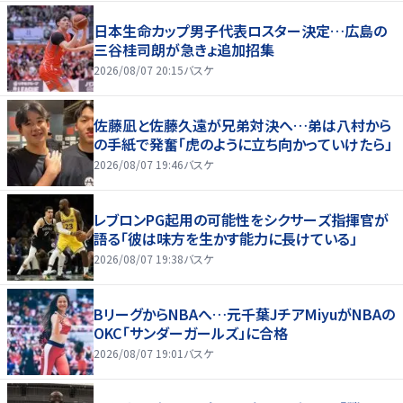
日本生命カップ男子代表ロスター決定…広島の
三谷桂司朗が急きょ追加招集
2026/08/07 20:15
バスケ
佐藤凪と佐藤久遠が兄弟対決へ…弟は八村から
の手紙で発奮「虎のように立ち向かっていけたら」
2026/08/07 19:46
バスケ
レブロンPG起用の可能性をシクサーズ指揮官が
語る「彼は味方を生かす能力に長けている」
2026/08/07 19:38
バスケ
BリーグからNBAへ…元千葉JチアMiyuがNBAの
OKC「サンダーガールズ」に合格
2026/08/07 19:01
バスケ