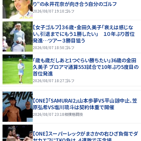
り”の永井花奈が向き合う自分のゴルフ
2026/08/07 19:10
ゴルフ
【女子ゴルフ】３６歳・金田久美子「衰えは感じな
い。引退までにもう１勝したい」 １０年ぶり首位
発進…ツアー３勝目狙う
2026/08/07 18:50
ゴルフ
「歳も歳だしあと1つぐらい勝ちたい」36歳の金田
久美子 プロアマ通算553試合で10年ぶり5度目の
首位発進
2026/08/07 18:27
ゴルフ
【ONE】「SAMURAI2」山本歩夢VS平山諒中止、笠
原弘希VS塩川琉斗は契約体重で開催
2026/08/07 23:18
相撲格闘技
【ONE】スーパーレックがまさかの右ひざ負傷でダ
ヤカエフにTKO負け、４連敗で正念場