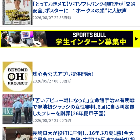
【とっておきメモ】Ｖ打ソフトバンク柳町達が「交通
安全」ポスターに “ホークスの顔”に大歓声
2026/08/07 22:53
野球
球心会公式アプリ提供開始！
2026/05/27 00:00
野球
｢苦いデビュー戦になった｣立命館宇治vs有明戦
で聖地初ジャッジの女性審判、6回に自ら判定覆
したプレーを謝罪【26年夏甲子園】
2026/08/07 21:00
野球
長崎日大が投打に圧倒し、16年ぶり夏1勝！今大
会最多の15得点、先発・古賀は5回まで無安打投