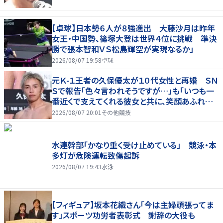
【卓球】日本勢６人が８強進出 大藤沙月は昨年
女王・中国勢、篠塚大登は世界４位に挑戦 準決
勝で張本智和ＶＳ松島輝空が実現なるか」
2026/08/07 19:58
卓球
元Ｋ-１王者の久保優太が１０代女性と再婚 ＳＮ
Ｓで報告「色々言われそうですが…」も「いつも一
番近くで支えてくれる彼女と共に、笑顔あふれる
家庭を築いていきたい」
2026/08/07 20:01
その他競技
水連幹部「かなり重く受け止めている」 競泳・本
多灯が危険運転致傷起訴
2026/08/07 19:43
水泳
【フィギュア】坂本花織さん「今は主婦頑張ってま
す」スポーツ功労者表彰式 謝辞の大役も