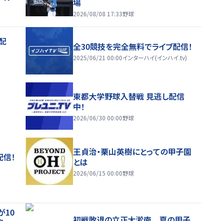
場
2026/08/08 17:33
野球
配
全30競技を完全無料でライブ配信！
2025/06/21 00:00
インターハイ(インハイ.tv)
東都大学野球入替戦 見逃し配信
中！
2026/06/30 00:00
野球
王貞治・栗山英樹にとっての甲子園
配信！
とは
2026/06/15 00:00
野球
が10
初戦敗退の立正大淞南 夏の甲子