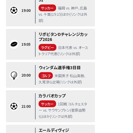
サッカー
福岡 vs. 神戸、広島
19:00
vs. 千葉(19:15)ほか(リンクは外
部)
リポビタンDチャレンジカッ
プ2026
19:05
ラグビー
日本代表 vs. オース
トラリア代表(リンクは外部)
ウィンダム選手権3日目
20:00
ゴルフ
米国男子 松山英樹、
久常涼ら出場(リンクは外部)
カラバオカップ
サッカー
1回戦 コルチェスタ
21:00
ー vs. サウサンプトン(菅原由勢
ら)ほか(リンクは外部)
エールディヴィジ