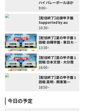
ハイ バレーボールほか
9:00~
【配信終了】応援甲子園
Supported by au
10:30~
【配信終了】夏の甲子園 1
回戦 白樺学園 - 東日大昌
平
13:30~
【配信終了】夏の甲子園 1
回戦 日本文理 - 大分商
16:00~
【配信終了】夏の甲子園 1
回戦 英明 - 関東第一
18:50~
今日の予定