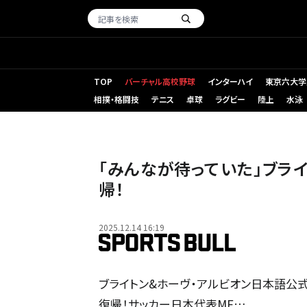
TOP
バーチャル高校野球
インターハイ
東京六大学
相撲・格闘技
テニス
卓球
ラグビー
陸上
水泳
「みんなが待っていた」ブラ
帰！
2025.12.14 16:19
ブライトン&ホーヴ・アルビオン日本語公式
復帰！サッカー日本代表MF…