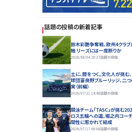
話題の投稿
の新着記事
鈴木彩艶争奪戦、欧州4クラブ
触 リーズには一度断りか
2026/08/04 20:37
話題の投稿
土に、膝をつく。文化人が挑む
球団――富良野ブルーリッジ、二
実（前編）
2026/07/21 14:48
話題の投稿
競泳チーム「TASC」が挑む20
ロス五輪への道。堀之内コー
間性に惹かれて結成
2026/07/17 06:06
話題の投稿