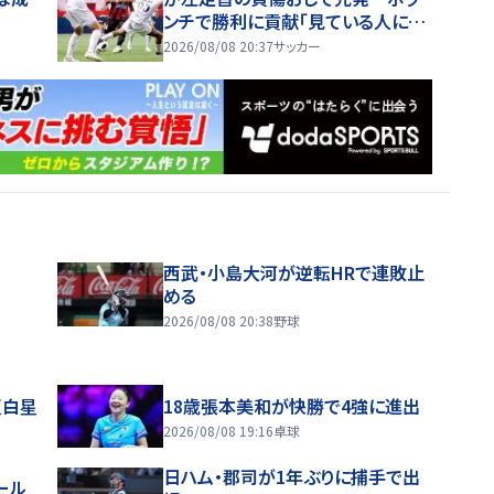
ンチで勝利に貢献「見ている人に楽
しんでもらえるサッカーができたと
2026/08/08 20:37
サッカー
思う」
西武・小島大河が逆転HRで連敗止
める
2026/08/08 20:38
野球
夏白星
18歳張本美和が快勝で4強に進出
2026/08/08 19:16
卓球
日ハム・郡司が1年ぶりに捕手で出
ール