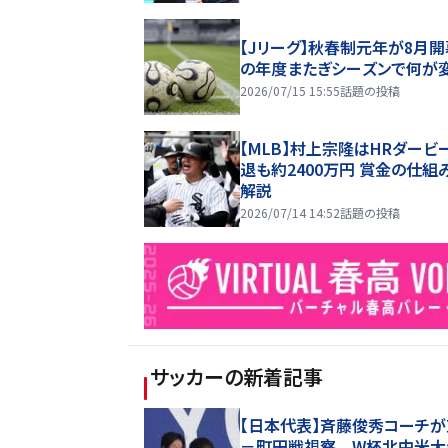
【Jリーグ】秋春制元年が8月開
の年度またぎシーズンで何が
2026/07/15 15:55
話題の投稿
【MLB】村上宗隆はHRダービ
退も約2400万円 賞金の仕組
解説
2026/07/14 14:52
話題の投稿
サッカー
の新着記事
【日本代表】斉藤俊秀コーチ
－町田戦視察 W杯北中米大