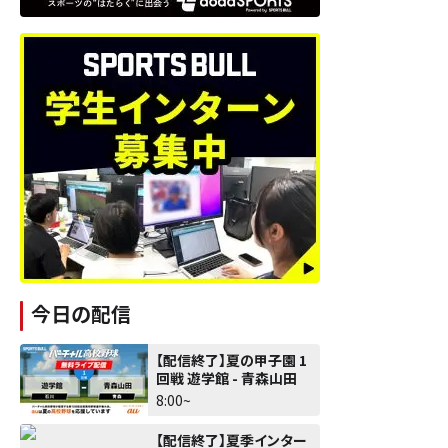
今日の配信
【配信終了】夏の甲子園 1
回戦 遊学館 - 青森山田
8:00~
【配信終了】夏季インター