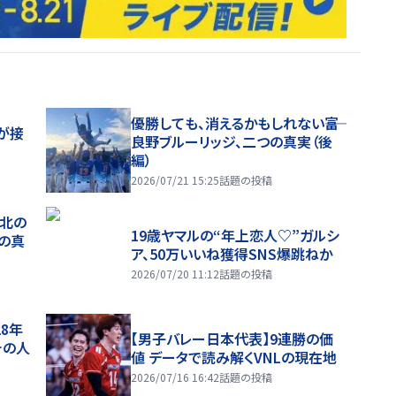
優勝しても、消えるかもしれない――富
が接
良野ブルーリッジ、二つの真実（後
編）
2026/07/21 15:25
話題の投稿
、北の
19歳ヤマルの“年上恋人♡”ガルシ
つの真
ア、50万いいね獲得SNS爆跳ねか
2026/07/20 11:12
話題の投稿
28年
【男子バレー日本代表】9連勝の価
チの人
値 データで読み解くVNLの現在地
2026/07/16 16:42
話題の投稿