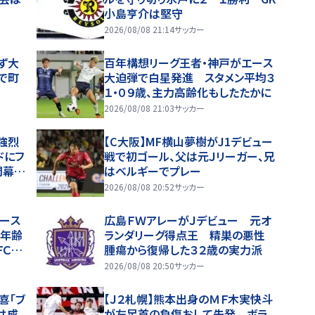
小島亨介は堅守
2026/08/08 21:14
サッカー
ず大
百年構想リーグ王者・神戸がエース
で町
大迫弾で白星発進 スタメン平均３
１・０９歳、主力高齢化もしたたかに
2026/08/08 21:03
サッカー
強烈
【C大阪】MF横山夢樹がJ1デビュー
ドにフ
戦で初ゴール、父は元Ｊリーガー、兄
開幕戦
はベルギーでプレー
2026/08/08 20:52
サッカー
レース
広島ＦＷアレーがＪデビュー 元オ
「年齢
ランダリーグ得点王 精巣の悪性
ＦＣ東
腫瘍から復帰した３２歳の実力派
2026/08/08 20:50
サッカー
喜「ブ
【Ｊ２札幌】熊本出身のＭＦ木実快斗
は成
が左足首の負傷おして先発 ボラ