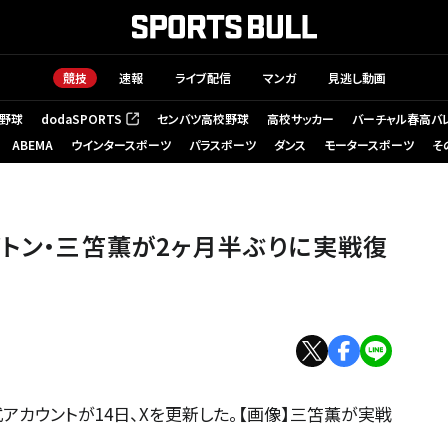
競技
速報
ライブ配信
マンガ
見逃し動画
野球
dodaSPORTS
センバツ高校野球
高校サッカー
バーチャル春高バ
（新しいタブで開く）
ABEMA
ウインタースポーツ
パラスポーツ
ダンス
モータースポーツ
そ
イトン・三笘薫が2ヶ月半ぶりに実戦復
アカウントが14日、Xを更新した。【画像】三笘薫が実戦