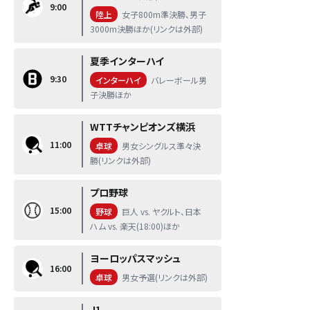
9:00
陸上
女子800m準決勝、男子
3000m決勝ほか(リンクは外部)
夏季インターハイ
9:30
インターハイ
バレーボール男
子決勝ほか
WTTチャンピオンズ横浜
11:00
卓球
男女シングルス準々決
勝(リンクは外部)
プロ野球
15:00
野球
巨人 vs. ヤクルト、日本
ハム vs. 楽天(18:00)ほか
ヨーロッパスマッシュ
16:00
卓球
男女予選(リンクは外部)
J1