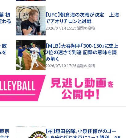
幕 初
【UFC】朝倉海の次戦が決定 上海
変わる
でアオリチロンと対戦
2026/07/14 15:19
話題の投稿
ー敗
【MLB】大谷翔平「300-150」に史上
みを
2位の速さで到達 記録の意味を読
み解く
2026/07/10 17:26
話題の投稿
が東京
【柏】垣田裕暉、小泉佳穂がのゴー
会は
ルを守り切り水戸に２－１勝利 GK