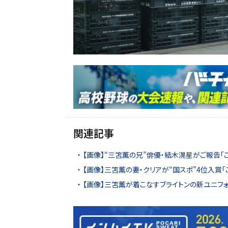
関連記事
【画像】“三笘薫の兄”俳優・結木滉星がご報告「
【画像】三笘薫の妻・クリアが“国スポ”4位入賞
【画像】三笘薫が着こなすブライトンの新ユニフ