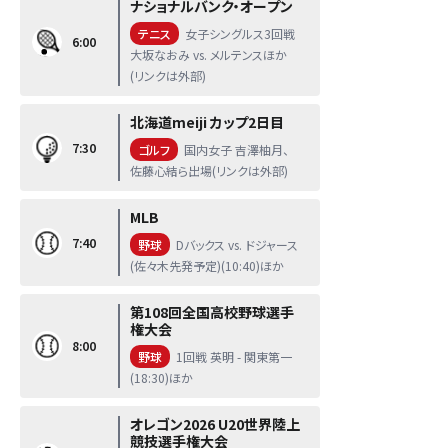
ナショナルバンク・オープン
テニス
女子シングルス3回戦
6:00
大坂なおみ vs. メルテンスほか
(リンクは外部)
北海道meiji カップ2日目
7:30
ゴルフ
国内女子 吉澤柚月、
佐藤心結ら出場(リンクは外部)
MLB
7:40
野球
Dバックス vs. ドジャース
(佐々木先発予定)(10:40)ほか
第108回全国高校野球選手
権大会
8:00
野球
1回戦 英明 - 関東第一
(18:30)ほか
オレゴン2026 U20世界陸上
競技選手権大会