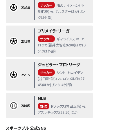
サッカー
NECナイメヘン(小
23:30
川航基) vs. テルスターほか(リン
クは外部)
プリメイラ・リーガ
サッカー
ギマラインス vs. ア
23:30
ロウカ(福井太智)(26:00)ほか(リ
ンクは外部)
ジュピラー・プロ・リーグ
サッカー
シント=トロイデン
25:15
(谷口彰悟ら) vs. ロンメルSK(27:
45)ほか(リンクは外部)
MLB
28:05
野球
Rソックス(吉田正尚) vs.
アスレチックス(29:10)ほか
スポーツブル 公式SNS