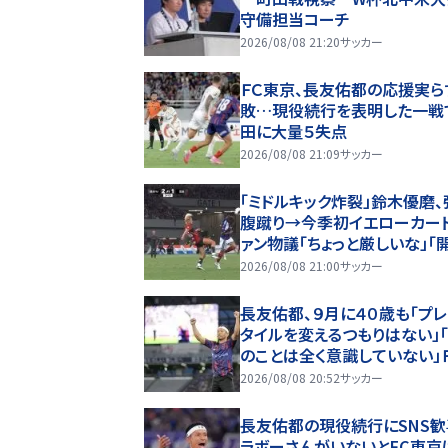
守備担当コーチ
2026/08/08 21:20
サッカー
ＦＣ東京、長友佑都の応援実ら
敗…現役続行を表明した一戦
田に大量５失点
2026/08/08 21:09
サッカー
「ミドルキック炸裂」鈴木優磨、
腹蹴り→今季初イエローカー
ァン物議「ちょっと厳しいな」「
からお祖母様に怒られる」
2026/08/08 21:00
サッカー
長友佑都、９月に４０歳も「プ
タイルを変えるつもりはない」
のことは全く意識していない」
京で現役続行を表明
2026/08/08 20:52
サッカー
長友佑都の現役続行にSNS歓
ラボーさんがいないとFC東京