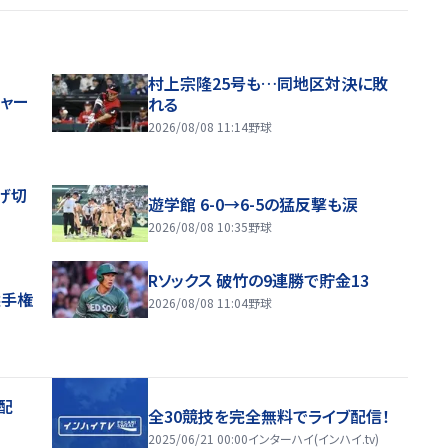
村上宗隆25号も…同地区対決に敗
ジャー
れる
2026/08/08 11:14
野球
げ切
遊学館 6-0→6-5の猛反撃も涙
2026/08/08 10:35
野球
Rソックス 破竹の9連勝で貯金13
選手権
2026/08/08 11:04
野球
配
全30競技を完全無料でライブ配信！
2025/06/21 00:00
インターハイ(インハイ.tv)