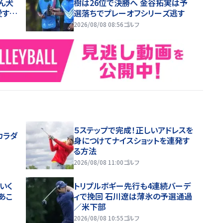
ん犬
樹は26位で決勝へ 金谷拓実は予
愛すぎ
選落ちでプレーオフシリーズ逃す
2026/08/08 08:56
ゴルフ
５ステップで完成！正しいアドレスを
カラダ
身につけてナイスショットを連発す
る方法
2026/08/08 11:00
ゴルフ
いく
トリプルボギー先行も4連続バーデ
あこ
ィで挽回 石川遼は薄氷の予選通過
／米下部
2026/08/08 10:55
ゴルフ