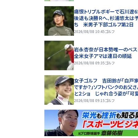
痛恨トリプルボギーで石川遼6
後退も決勝Ｒへ、杉浦悠太は
ち 米男子下部ゴルフ第2日
2026/08/08 10:45
ゴルフ
岩永杏奈が日本勢唯一のベスト
全米女子アマは連日の順延
2026/08/08 09:35
ゴルフ
女子ゴルフ 吉田鈴が「白戸
ですか？」ソフトバンクのお父さ
と２ショ じゃれ合う姿が「可
るやろお父さん」
2026/08/08 09:15
ゴルフ