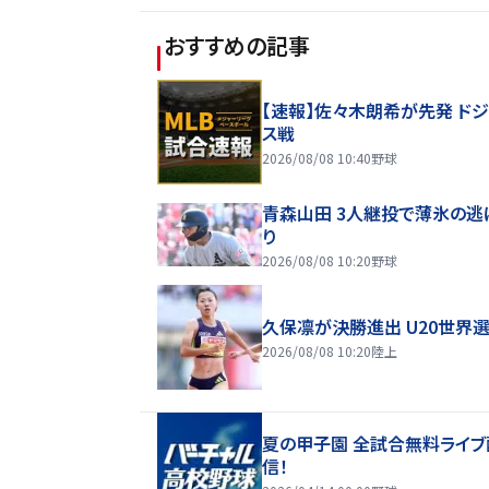
おすすめの記事
【速報】佐々木朗希が先発 ド
ス戦
2026/08/08 10:40
野球
青森山田 3人継投で薄氷の逃
り
2026/08/08 10:20
野球
久保凛が決勝進出 U20世界
2026/08/08 10:20
陸上
夏の甲子園 全試合無料ライブ
信！