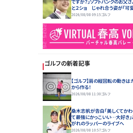
ですか？」ソフトバンクのお父さ
と２ショ じゃれ合う姿が「可
るやろお父さん」
2026/08/08 09:15
ゴルフ
ゴルフ
の新着記事
【ゴルフ】肩の縦回転の動きは
から作る！
2026/08/08 11:30
ゴルフ
桑木志帆が告白「美しくてかわ
て最強にかっこいい…大好き」
がれのラッパーのライブへ
2026/08/08 10:57
ゴルフ