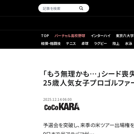
TOP
バーチャル高校野球
インターハイ
東京六大学
相撲・格闘技
テニス
卓球
ラグビー
陸上
水泳
「もう無理かも…」シード
25歳人気女子プロゴルファ
2025.12.14 06:00
予選会を突破し、来季の米ツアー出場権を獲得し
9日まで米アラバマ州…