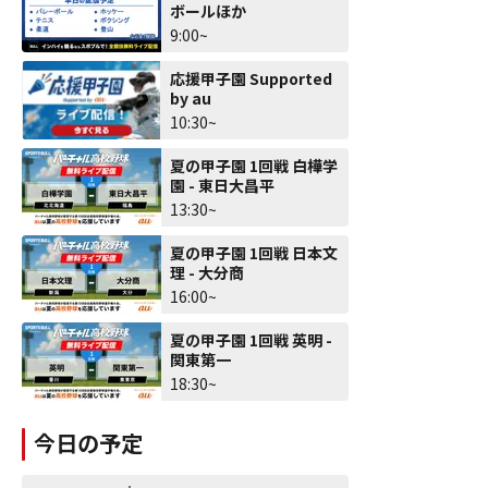
ボールほか
9:00~
応援甲子園 Supported
by au
10:30~
夏の甲子園 1回戦 白樺学
園 - 東日大昌平
13:30~
夏の甲子園 1回戦 日本文
理 - 大分商
16:00~
夏の甲子園 1回戦 英明 -
関東第一
18:30~
今日の予定