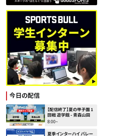
今日の配信
【配信終了】夏の甲子園 1
回戦 遊学館 - 青森山田
8:00~
夏季インターハイ バレー