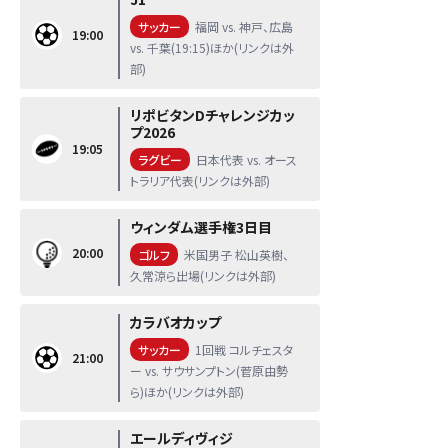
サッカー
福岡 vs. 神戸、広島
19:00
vs. 千葉(19:15)ほか(リンクは外
部)
リポビタンDチャレンジカッ
プ2026
19:05
ラグビー
日本代表 vs. オース
トラリア代表(リンクは外部)
ウィンダム選手権3日目
20:00
ゴルフ
米国男子 松山英樹、
久常涼ら出場(リンクは外部)
カラバオカップ
サッカー
1回戦 コルチェスタ
21:00
ー vs. サウサンプトン(菅原由勢
ら)ほか(リンクは外部)
エールディヴィジ