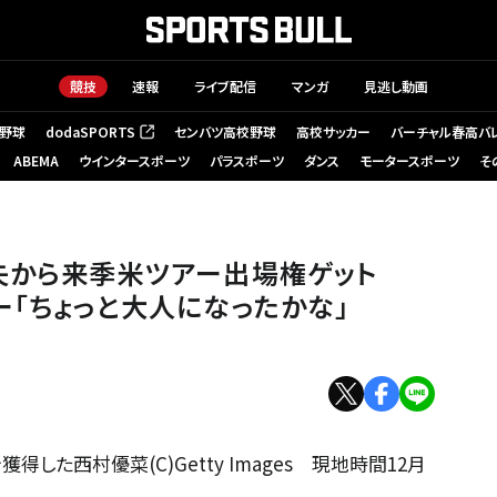
競技
速報
ライブ配信
マンガ
見逃し動画
野球
dodaSPORTS
センバツ高校野球
高校サッカー
バーチャル春高バ
（新しいタブで開く）
ABEMA
ウインタースポーツ
パラスポーツ
ダンス
モータースポーツ
そ
喪失から来季米ツアー出場権ゲット
ー「ちょっと大人になったかな」
た西村優菜(C)Getty Images 現地時間12月