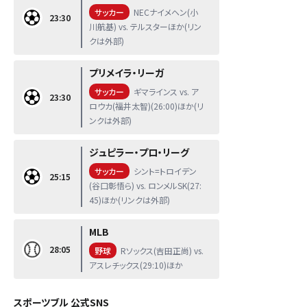
サッカー
NECナイメヘン(小
23:30
川航基) vs. テルスターほか(リン
クは外部)
プリメイラ・リーガ
サッカー
ギマラインス vs. ア
23:30
ロウカ(福井太智)(26:00)ほか(リ
ンクは外部)
ジュピラー・プロ・リーグ
サッカー
シント=トロイデン
25:15
(谷口彰悟ら) vs. ロンメルSK(27:
45)ほか(リンクは外部)
MLB
28:05
野球
Rソックス(吉田正尚) vs.
アスレチックス(29:10)ほか
スポーツブル 公式SNS