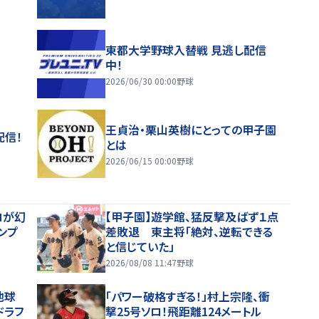
東都大学野球入替戦 見逃し配信
中！
2026/06/30 00:00
野球
王貞治・栗山英樹にとっての甲子園
配信！
とは
2026/06/15 00:00
野球
ロが幻
【甲子園】遊学館、猛反撃及ばず１点
ンプ
差敗退 東主将「絶対、逆転できる
と信じていた」
2026/08/08 11:47
野球
他球
「パワー破格すぎる！」村上宗隆、衝
ドラフ
撃25号ソロ！飛距離124メートル