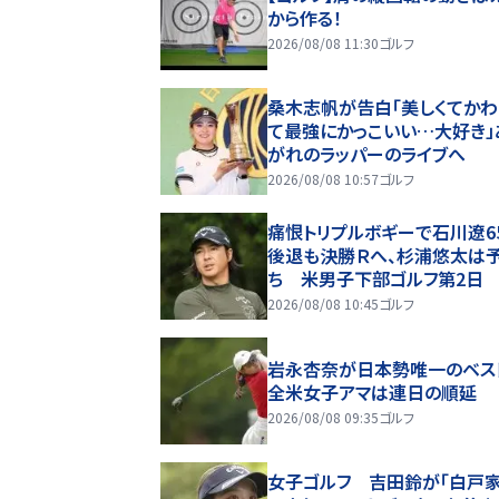
から作る！
2026/08/08 11:30
ゴルフ
桑木志帆が告白「美しくてかわ
て最強にかっこいい…大好き」
がれのラッパーのライブへ
2026/08/08 10:57
ゴルフ
痛恨トリプルボギーで石川遼6
後退も決勝Ｒへ、杉浦悠太は
ち 米男子下部ゴルフ第2日
2026/08/08 10:45
ゴルフ
岩永杏奈が日本勢唯一のベスト
全米女子アマは連日の順延
2026/08/08 09:35
ゴルフ
女子ゴルフ 吉田鈴が「白戸