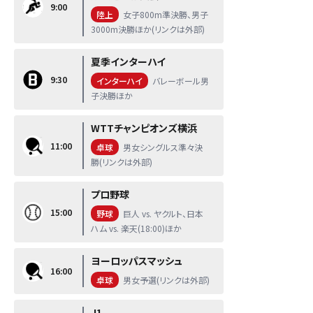
9:00
陸上
女子800m準決勝、男子
3000m決勝ほか(リンクは外部)
夏季インターハイ
9:30
インターハイ
バレーボール男
子決勝ほか
WTTチャンピオンズ横浜
11:00
卓球
男女シングルス準々決
勝(リンクは外部)
プロ野球
15:00
野球
巨人 vs. ヤクルト、日本
ハム vs. 楽天(18:00)ほか
ヨーロッパスマッシュ
16:00
卓球
男女予選(リンクは外部)
J1