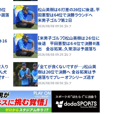
5位
松山英樹は６打差の26位に後退、平
予選落
田憲聖は64位で決勝ラウンドへ
米男子ゴルフ第２日
2026/08/08 09:56
ゴルフ
【米男子ゴルフ】松山英樹は２６位に
16
後退 平田憲聖は６４位で決勝Ｒ進
出 金谷拓実、久常涼は予選落ち
2026/08/08 09:29
ゴルフ
家入り
「全てが良くないですが…」松山英
ん犬
樹は26位で決勝へ 金谷拓実は予
愛すぎ
選落ちでプレーオフシリーズ逃す
2026/08/08 08:56
ゴルフ