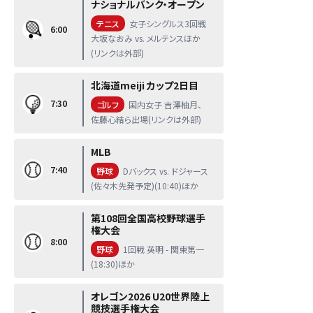
ナショナルバンク・オープン
テニス
女子シングルス3回戦
6:00
大坂なおみ vs. メルテンスほか
(リンクは外部)
北海道meiji カップ2日目
7:30
ゴルフ
国内女子 吉澤柚月、
佐藤心結ら出場(リンクは外部)
MLB
7:40
野球
Dバックス vs. ドジャース
(佐々木先発予定)(10:40)ほか
第108回全国高校野球選手
権大会
8:00
野球
1回戦 英明 - 関東第一
(18:30)ほか
オレゴン2026 U20世界陸上
競技選手権大会