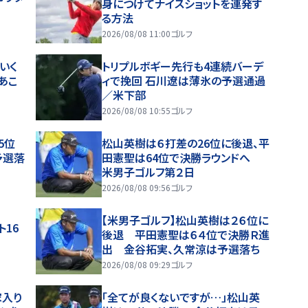
身につけてナイスショットを連発す
る方法
2026/08/08 11:00
ゴルフ
いく
トリプルボギー先行も4連続バーデ
あこ
ィで挽回 石川遼は薄氷の予選通過
／米下部
2026/08/08 10:55
ゴルフ
5位
松山英樹は６打差の26位に後退、平
予選落
田憲聖は64位で決勝ラウンドへ
米男子ゴルフ第２日
2026/08/08 09:56
ゴルフ
【米男子ゴルフ】松山英樹は２６位に
16
後退 平田憲聖は６４位で決勝Ｒ進
出 金谷拓実、久常涼は予選落ち
2026/08/08 09:29
ゴルフ
家入り
「全てが良くないですが…」松山英