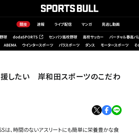
競技
速報
ライブ配信
マンガ
見逃し動画
野球
dodaSPORTS
センバツ高校野球
高校サッカー
バーチャル春高バ
（新しいタブで開く）
ABEMA
ウインタースポーツ
パラスポーツ
ダンス
モータースポーツ
そ
支援したい 岸和田スポーツのこだわ
ASSは、時間のないアスリートにも簡単に栄養豊かな食