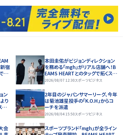
EAM
本田圭佑がビジョンディレクション
！新宿
を務める「mgh」がリアル店舗へ！B
で現
EAMS HEARTとのタッグで拓くスポ
ーツウェアの新たな挑戦
2026/08/07 12:30
スポーツビジネス
ョン
2年目のジャパンサマーリーグ、今年
）より
は菊池雄星投手の「K.O.H」からコ
スクル
ーチを派遣
型が初
2026/08/04 15:50
スポーツビジネス
ーク
大会
スポーツブランド「mgh」が全ライン
ャル高
ナップ発売開始 BEAMS HEART