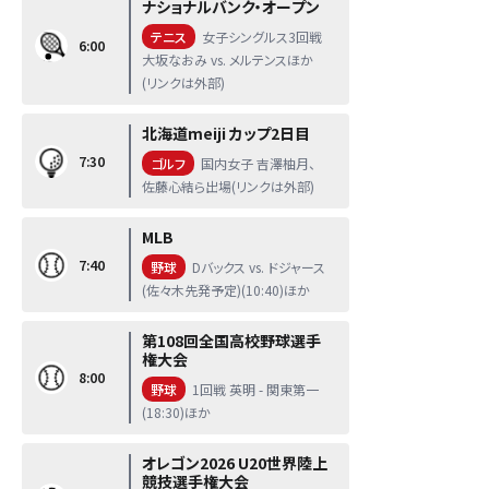
ナショナルバンク・オープン
テニス
女子シングルス3回戦
6:00
大坂なおみ vs. メルテンスほか
(リンクは外部)
北海道meiji カップ2日目
7:30
ゴルフ
国内女子 吉澤柚月、
佐藤心結ら出場(リンクは外部)
MLB
7:40
野球
Dバックス vs. ドジャース
(佐々木先発予定)(10:40)ほか
第108回全国高校野球選手
権大会
8:00
野球
1回戦 英明 - 関東第一
(18:30)ほか
オレゴン2026 U20世界陸上
競技選手権大会