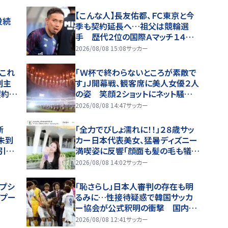
【こんな人】長友佑都、ＦＣ東京と今
役続
季も契約延長へ…祖父は競輪選
手 歴代２位の国際Ａマッチ１４６
試合出場
2026/08/08 15:08
サッカー
これ
「Ｗ杯で終わらないところが素敵で
副主
す」Ｊ開幕戦、観客席に美人女優２人
契約延
の姿 笑顔２ショットにネット騒然
「なぬ！？普通の席で」「めちゃめちゃ
2026/08/08 14:47
サッカー
最上級に可愛すぎ」
決断
「全力でびしょ濡れに！！」２８歳サッ
未到
カー日本代表美女、猛暑ディズニー
引退
満喫姿に反響「顔面も髪の毛も犠牲
にして」ずぶ濡れショットに騒然「水
2026/08/08 14:02
サッカー
も滴る」「女優さんかと」
オプシ
「恥さらし」日本人審判の存在も明
バプー
るみに…性接待疑惑で韓国サッカ
ー協会が公式釈明の衝撃 国内で
も強まる非難「事実なら審判を買収
2026/08/08 12:41
サッカー