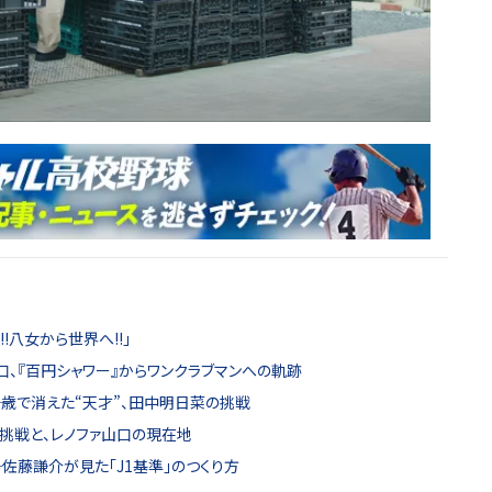
八女から世界へ!!」
口、『百円シャワー』からワンクラブマンへの軌跡
21歳で消えた“天才”、田中明日菜の挑戦
の挑戦と、レノファ山口の現在地
─佐藤謙介が見た「J1基準」のつくり方