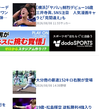
したことになる」
ォーデ
【横浜】「ヤバい」鮮烈デビュー16歳
“ワン
三井寺眞、SNS注目 人気漫画キャ
弾！
ラと「見間違え」も
ールに
2026/08/08 11:55
サッカー
大分商の最速152キロ右腕が登場
2026/08/08 14:38
野球
行を
19歳・松島輝空 逆転勝利4強入り