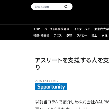
TOP
バーチャル高校野球
インターハイ
東京六大学
相撲・格闘技
テニス
卓球
ラグビー
陸上
水泳
アスリートを支援する人を
り
2025.12.10 15:12
以前当コラムで紹介した株式会社WALP
事をしてもらうために、レトルト…