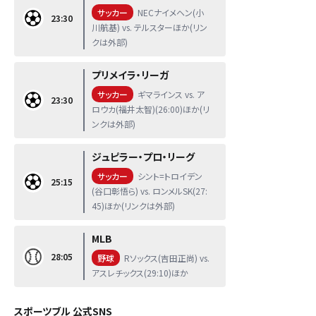
サッカー
NECナイメヘン(小
23:30
川航基) vs. テルスターほか(リン
クは外部)
プリメイラ・リーガ
サッカー
ギマラインス vs. ア
23:30
ロウカ(福井太智)(26:00)ほか(リ
ンクは外部)
ジュピラー・プロ・リーグ
サッカー
シント=トロイデン
25:15
(谷口彰悟ら) vs. ロンメルSK(27:
45)ほか(リンクは外部)
MLB
28:05
野球
Rソックス(吉田正尚) vs.
アスレチックス(29:10)ほか
スポーツブル 公式SNS