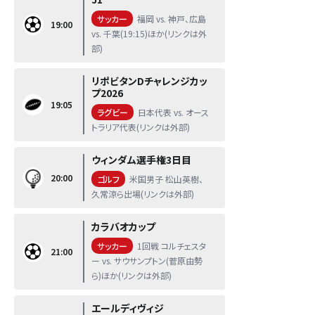
サッカー
福岡 vs. 神戸、広島
19:00
vs. 千葉(19:15)ほか(リンクは外
部)
リポビタンDチャレンジカッ
プ2026
19:05
ラグビー
日本代表 vs. オース
トラリア代表(リンクは外部)
ウィンダム選手権3日目
20:00
ゴルフ
米国男子 松山英樹、
久常涼ら出場(リンクは外部)
カラバオカップ
サッカー
1回戦 コルチェスタ
21:00
ー vs. サウサンプトン(菅原由勢
ら)ほか(リンクは外部)
エールディヴィジ