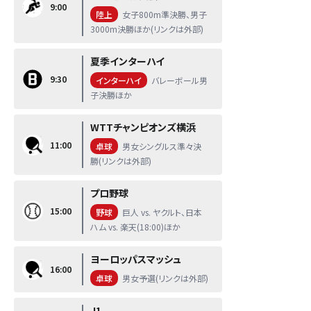
9:00
陸上
女子800m準決勝、男子
3000m決勝ほか(リンクは外部)
夏季インターハイ
9:30
インターハイ
バレーボール男
子決勝ほか
WTTチャンピオンズ横浜
11:00
卓球
男女シングルス準々決
勝(リンクは外部)
プロ野球
15:00
野球
巨人 vs. ヤクルト、日本
ハム vs. 楽天(18:00)ほか
ヨーロッパスマッシュ
16:00
卓球
男女予選(リンクは外部)
J1