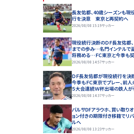
長友佑都、40歳シーズンも現
行を決意 東京と再契約へ
2026/08/08 15:19
サッカー
現役続行決断のＤＦ長友佑都、
までの歩み…名門インテルで
将務める…ＦＣ東京と今季も
長へ
2026/08/08 14:57
サッカー
ＤＦ長友佑都が現役続行を
今季もＦＣ東京でプレー、前人
５大会連続Ｗ杯出場の鉄人が
も選択肢に熟考の末に
2026/08/08 14:37
サッカー
バルサDFアラウホ、買い取り
ョン付きの期限付き移籍でリ
ルへ
2026/08/08 13:23
サッカー