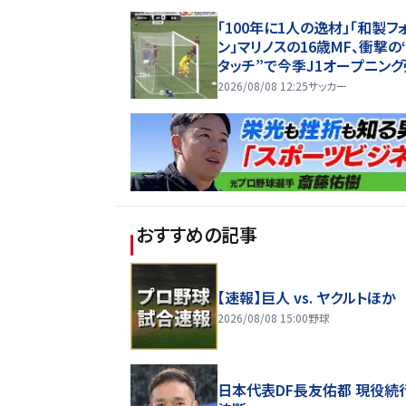
「100年に1人の逸材」「和製フ
ン」マリノスの16歳MF、衝撃の
タッチ”で今季J1オープニング
記録ずくめのデビュー戦初ゴ
2026/08/08 12:25
サッカー
「歴史を作りよった」
おすすめの記事
【速報】巨人 vs. ヤクルトほか
2026/08/08 15:00
野球
日本代表DF長友佑都 現役続