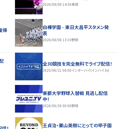
2026/08/08 14:56
卓球
白樺学園 - 東日大昌平スタメン発
復帰
表
2026/08/08 13:10
野球
配
全30競技を完全無料でライブ配信！
2025/06/21 00:00
インターハイ(インハイ.tv)
東都大学野球入替戦 見逃し配信
中！
2026/06/30 00:00
野球
王貞治・栗山英樹にとっての甲子園
配信！