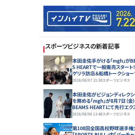
スポーツビジネス
の新着記事
本田圭佑手がける「mgh」がB
S HEARTで一般販売スタート
ゲリラ訪店＆船橋トークショー
場は大熱狂
2026/08/07 21:38
スポーツビジネス
本田圭佑がビジョンディレクシ
を務める「mgh」が8月7日（金
BEAMS HEARTにて先行エク
ーシブ展開をスタート！全39
2026/08/06 13:48
スポーツビジネス
の実店舗へ、新宿POP UPやト
ショーも！
第108回全国高校野球選手権
「SPORTS BULL」内「バーチ