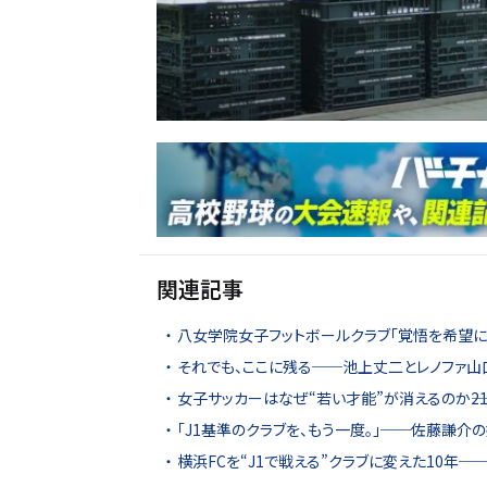
関連記事
八女学院女子フットボールクラブ「覚悟を希望に!!
それでも、ここに残る──池上丈二とレノファ山
女子サッカーはなぜ“若い才能”が消えるのか――
「J1基準のクラブを、もう一度。」──佐藤謙介
横浜FCを“J1で戦える”クラブに変えた10年─