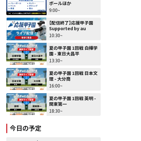
ボールほか
9:00~
【配信終了】応援甲子園
Supported by au
10:30~
夏の甲子園 1回戦 白樺学
園 - 東日大昌平
13:30~
夏の甲子園 1回戦 日本文
理 - 大分商
16:00~
夏の甲子園 1回戦 英明 -
関東第一
18:30~
今日の予定