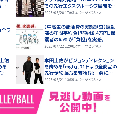
合無
での先行エクスクルーシブ展開を発
高校野
表「あえて邪道を突き進む」
2026/07/28 17:03
スポーツビジネス
ブ配
ed b
【中高生の部活費の実態調査】運動
」全ラ
部の年間平均負担額は8.4万円。保
護者の65％が「負担」を実感。
2026/07/22 12:00
スポーツビジネス
田圭佑
本田圭佑がビジョンディレクション
める
を務める「mgh」、21日より全商品の
売を
先行予約販売を開始！第一弾に続き
全ラインナップが解禁！
2026/07/21 13:59
スポーツビジネス