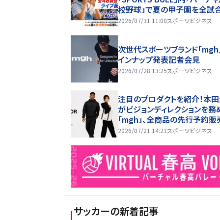
校野球」で夏の甲子園を全試
料ライブ配信！ ～auが夏の
2026/07/31 11:00
スポーツビジネス
球を応援！夏を盛り上げるライ
信番組 「応援甲子園 Support
次世代スポーツブランド「mgh
y au」がスタート〜
インナップ発表記者会見
2026/07/28 13:25
スポーツビジネス
注目のプロダクトを紹介！本
がビジョンディレクションを務
「mgh」、全商品の先行予約販
開始！
2026/07/21 14:21
スポーツビジネス
サッカー
の新着記事