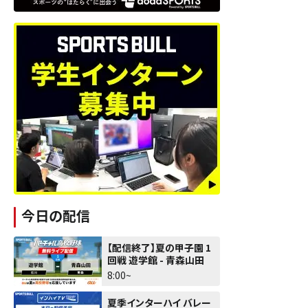
今日の配信
【配信終了】夏の甲子園 1
回戦 遊学館 - 青森山田
8:00~
夏季インターハイ バレー