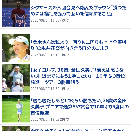
シクサーズの入団会見へ臨んだブラウン「勝つた
めには犠牲を払って互いを信頼すること」
2026/08/07 18:33
バスケ
「桑木さんは私より一回りも二回りも上」“全英帰
り”の永井花奈が向き合う自分のゴルフ
2026/08/07 19:10
ゴルフ
【女子ゴルフ】３６歳・金田久美子「衰えは感じな
い。引退までにもう１勝したい」 １０年ぶり首位
発進…ツアー３勝目狙う
2026/08/07 18:50
ゴルフ
「歳も歳だしあと1つぐらい勝ちたい」36歳の金田
久美子 プロアマ通算553試合で10年ぶり5度目の
首位発進
2026/08/07 18:27
ゴルフ
金田久美子ら４人が首位に並ぶ 体調不良から