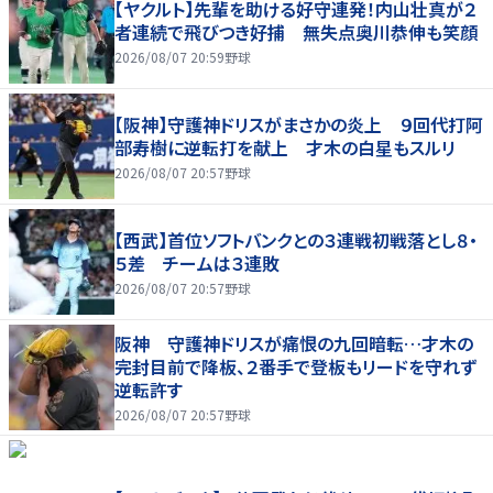
【ヤクルト】先輩を助ける好守連発！内山壮真が２
者連続で飛びつき好捕 無失点奥川恭伸も笑顔
2026/08/07 20:59
野球
【阪神】守護神ドリスがまさかの炎上 ９回代打阿
部寿樹に逆転打を献上 才木の白星もスルリ
2026/08/07 20:57
野球
【西武】首位ソフトバンクとの３連戦初戦落とし８・
５差 チームは３連敗
2026/08/07 20:57
野球
阪神 守護神ドリスが痛恨の九回暗転…才木の
完封目前で降板、２番手で登板もリードを守れず
逆転許す
2026/08/07 20:57
野球