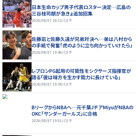
日本生命カップ男子代表ロスター決定…広島の
三谷桂司朗が急きょ追加招集
2026/08/07 20:15
バスケ
佐藤凪と佐藤久遠が兄弟対決へ…弟は八村から
の手紙で発奮「虎のように立ち向かっていけたら」
2026/08/07 19:46
バスケ
レブロンPG起用の可能性をシクサーズ指揮官が
語る「彼は味方を生かす能力に長けている」
2026/08/07 19:38
バスケ
BリーグからNBAへ…元千葉JチアMiyuがNBAの
OKC「サンダーガールズ」に合格
2026/08/07 19:01
バスケ