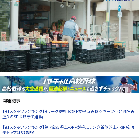
関連記事
【B1スタッツランキング】Bリーグ9季目のPFが得点首位をキープ…好調名古
屋DのSFは攻守で躍動
【B1スタッツランキング】第7節55得点のPFが得点ランク首位浮上…3P成功
率トップは37歳PG