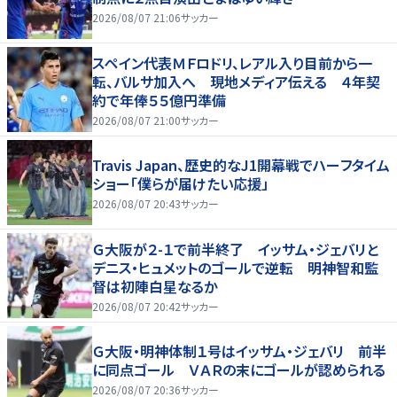
2026/08/07 21:06
サッカー
スペイン代表ＭＦロドリ、レアル入り目前から一
転、バルサ加入へ 現地メディア伝える ４年契
約で年俸５５億円準備
2026/08/07 21:00
サッカー
Travis Japan、歴史的なJ1開幕戦でハーフタイム
ショー「僕らが届けたい応援」
2026/08/07 20:43
サッカー
Ｇ大阪が２-１で前半終了 イッサム・ジェバリと
デニス・ヒュメットのゴールで逆転 明神智和監
督は初陣白星なるか
2026/08/07 20:42
サッカー
Ｇ大阪・明神体制１号はイッサム・ジェバリ 前半
に同点ゴール ＶＡＲの末にゴールが認められる
2026/08/07 20:36
サッカー