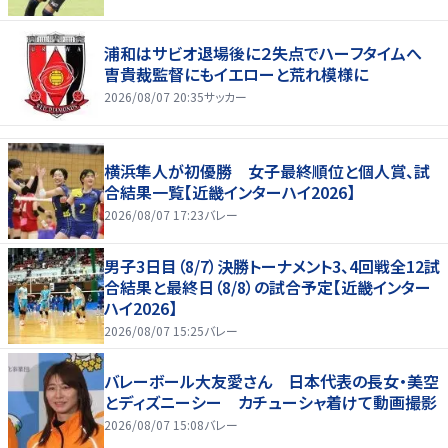
浦和はサビオ退場後に２失点でハーフタイムへ
曺貴裁監督にもイエローと荒れ模様に
2026/08/07 20:35
サッカー
横浜隼人が初優勝 女子最終順位と個人賞、試
合結果一覧【近畿インターハイ2026】
2026/08/07 17:23
バレー
男子3日目（8/7）決勝トーナメント3、4回戦全12試
合結果と最終日（8/8）の試合予定【近畿インター
ハイ2026】
2026/08/07 15:25
バレー
バレーボール大友愛さん 日本代表の長女・美空
とディズニーシー カチューシャ着けて動画撮影
2026/08/07 15:08
バレー