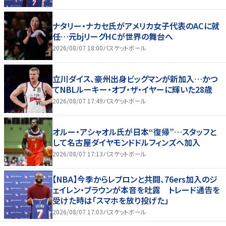
ナタリー・ナカセ氏がアメリカ女子代表のACに就
任…元bjリーグHCが世界の舞台へ
2026/08/07 18:00
バスケットボール
立川ダイス、豪州出身ビッグマンが新加入…かつ
てNBLルーキー・オブ・ザ・イヤーに輝いた28歳
2026/08/07 17:49
バスケットボール
オルー・アシャオル氏が日本“復帰”…スタッフと
して名古屋ダイヤモンドドルフィンズへ加入
2026/08/07 17:13
バスケットボール
【NBA】今季からレブロンと共闘、76ers加入のジ
ェイレン・ブラウンが本音を吐露 トレード通告を
受けた時は「スマホを放り投げた」
2026/08/07 17:03
バスケットボール