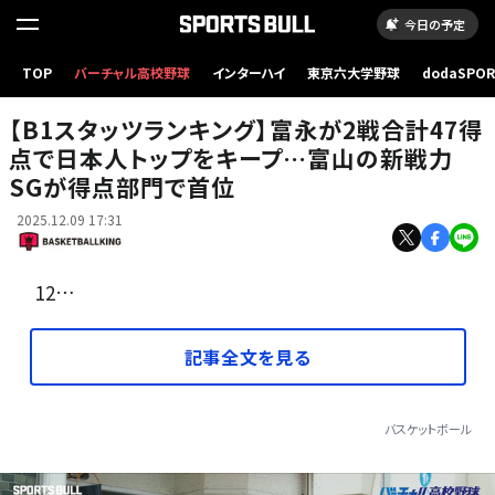
今日の予定
TOP
バーチャル高校野球
インターハイ
東京六大学野球
dodaSPO
（左から）ジャクソン、ケル、游、富永、ヘンリー［写真］＝B.LEAGUE
（新しいタブ
【B1スタッツランキング】富永が2戦合計47得
点で日本人トップをキープ…富山の新戦力
SGが得点部門で首位
2025.12.09 17:31
12…
記事全文を見る
バスケットボール