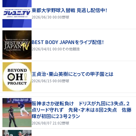
東都大学野球入替戦 見逃し配信中！
2026/06/30 00:00
野球
BEST BODY JAPANをライブ配信！
2026/04/01 00:00
その他競技
王貞治・栗山英樹にとっての甲子園とは
2026/06/15 00:00
野球
阪神まさか逆転負け ドリスが九回に３失点、２
点リード守れず 先発・才木は８回２失点 佐藤
輝が初回に２３号２ラン
2026/08/07 21:02
野球