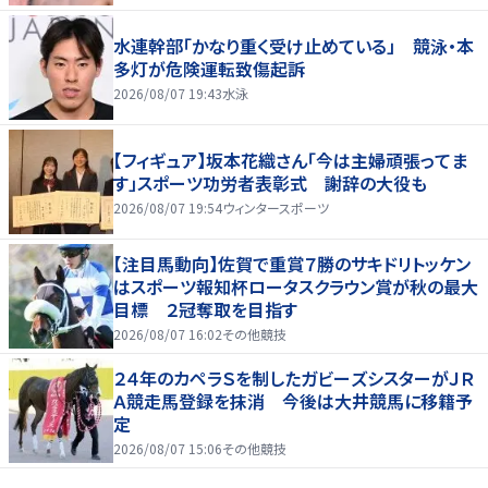
水連幹部「かなり重く受け止めている」 競泳・本
多灯が危険運転致傷起訴
2026/08/07 19:43
水泳
【フィギュア】坂本花織さん「今は主婦頑張ってま
す」スポーツ功労者表彰式 謝辞の大役も
2026/08/07 19:54
ウィンタースポーツ
【注目馬動向】佐賀で重賞７勝のサキドリトッケン
はスポーツ報知杯ロータスクラウン賞が秋の最大
目標 ２冠奪取を目指す
2026/08/07 16:02
その他競技
２４年のカペラＳを制したガビーズシスターがＪＲ
Ａ競走馬登録を抹消 今後は大井競馬に移籍予
定
2026/08/07 15:06
その他競技