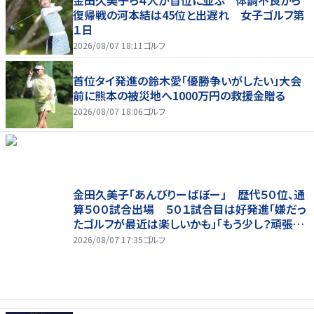
復帰戦の河本結は45位と出遅れ 女子ゴルフ第
１日
2026/08/07 18:11
ゴルフ
首位タイ発進の鈴木愛「優勝争いがしたい」大会
前に熊本の被災地へ1000万円の救援金贈る
2026/08/07 18:06
ゴルフ
金田久美子「あんびりーばぼー」 歴代５０位、通
算５００試合出場 ５０１試合目は好発進「嫌だっ
たゴルフが最近は楽しいかも」「もう少し？頑張り
たいな」
2026/08/07 17:35
ゴルフ