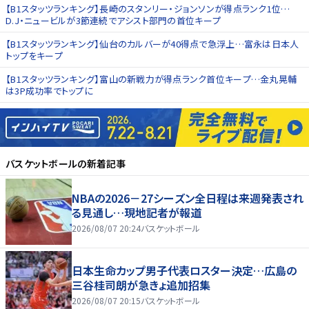
【B1スタッツランキング】長崎のスタンリー・ジョンソンが得点ランク1位…
D.J・ニュービルが3節連続でアシスト部門の首位キープ
【B1スタッツランキング】仙台のカルバーが40得点で急浮上…富永は日本人
トップをキープ
【B1スタッツランキング】富山の新戦力が得点ランク首位キープ…金丸晃輔
は3P成功率でトップに
バスケットボール
の新着記事
NBAの2026－27シーズン全日程は来週発表され
る見通し…現地記者が報道
2026/08/07 20:24
バスケットボール
日本生命カップ男子代表ロスター決定…広島の
三谷桂司朗が急きょ追加招集
2026/08/07 20:15
バスケットボール