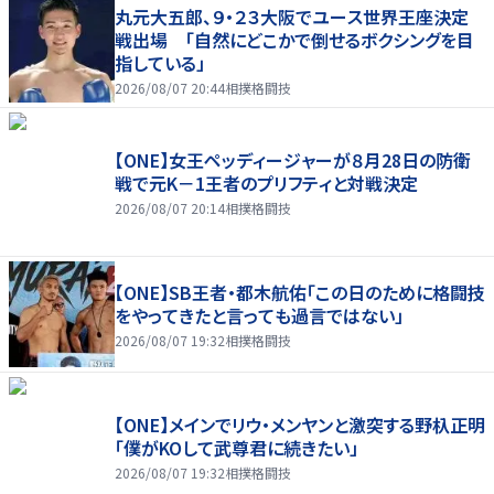
丸元大五郎、９・２３大阪でユース世界王座決定
戦出場 「自然にどこかで倒せるボクシングを目
指している」
2026/08/07 20:44
相撲格闘技
【ONE】女王ペッディージャーが８月28日の防衛
戦で元K－1王者のプリフティと対戦決定
2026/08/07 20:14
相撲格闘技
【ONE】SB王者・都木航佑「この日のために格闘技
をやってきたと言っても過言ではない」
2026/08/07 19:32
相撲格闘技
【ONE】メインでリウ・メンヤンと激突する野杁正明
「僕がKOして武尊君に続きたい」
2026/08/07 19:32
相撲格闘技