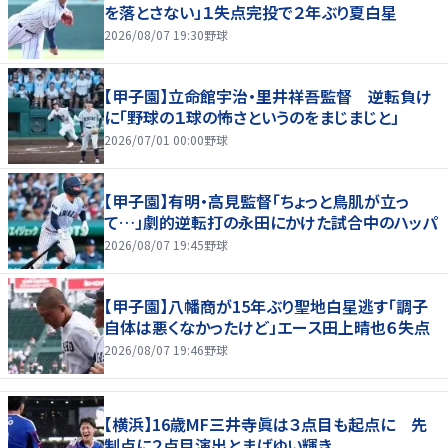
を落とさない」１失点完投で２年ぶり夏白星
2026/08/07 19:30
野球
【甲子園】立命館宇治・里井祥吾監督 逆転負け
に「野球の１球の怖さというのをまじまじと」
2026/07/01 00:00
野球
【甲子園】有明・高見監督「ちょっと鳥肌が立っ
て…」劇的逆転打の永田にかけた試合中のハッパ
2026/08/07 19:45
野球
【甲子園】八幡商が15年ぶり聖地白星逃す「調子
自体は悪くなかったけど」エース田上晴也６失点
2026/08/07 19:46
野球
【横浜】16歳MF三井寺眞は３点目も起点に 先
制点に２点目演出とまばゆい輝き