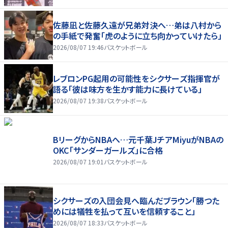
佐藤凪と佐藤久遠が兄弟対決へ…弟は八村から
の手紙で発奮「虎のように立ち向かっていけたら」
2026/08/07 19:46
バスケットボール
レブロンPG起用の可能性をシクサーズ指揮官が
語る「彼は味方を生かす能力に長けている」
2026/08/07 19:38
バスケットボール
BリーグからNBAへ…元千葉JチアMiyuがNBAの
OKC「サンダーガールズ」に合格
2026/08/07 19:01
バスケットボール
シクサーズの入団会見へ臨んだブラウン「勝つた
めには犠牲を払って互いを信頼すること」
2026/08/07 18:33
バスケットボール