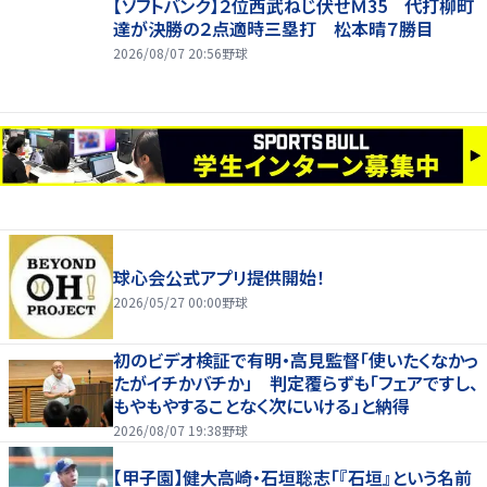
【ソフトバンク】２位西武ねじ伏せＭ35 代打柳町
達が決勝の２点適時三塁打 松本晴７勝目
2026/08/07 20:56
野球
球心会公式アプリ提供開始！
2026/05/27 00:00
野球
初のビデオ検証で有明・高見監督「使いたくなかっ
たがイチかバチか」 判定覆らずも「フェアですし、
もやもやすることなく次にいける」と納得
2026/08/07 19:38
野球
【甲子園】健大高崎・石垣聡志「『石垣』という名前