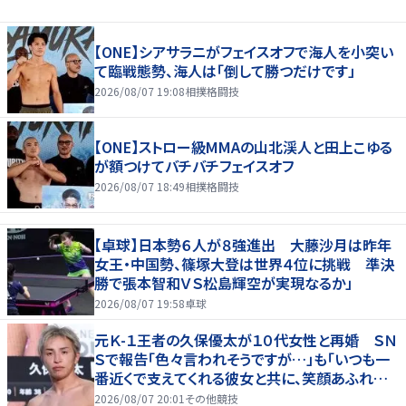
【ONE】シアサラニがフェイスオフで海人を小突い
て臨戦態勢、海人は「倒して勝つだけです」
2026/08/07 19:08
相撲格闘技
【ONE】ストロー級MMAの山北渓人と田上こゆる
が額つけてバチバチフェイスオフ
2026/08/07 18:49
相撲格闘技
【卓球】日本勢６人が８強進出 大藤沙月は昨年
女王・中国勢、篠塚大登は世界４位に挑戦 準決
勝で張本智和ＶＳ松島輝空が実現なるか」
2026/08/07 19:58
卓球
元Ｋ-１王者の久保優太が１０代女性と再婚 ＳＮ
Ｓで報告「色々言われそうですが…」も「いつも一
番近くで支えてくれる彼女と共に、笑顔あふれる
家庭を築いていきたい」
2026/08/07 20:01
その他競技