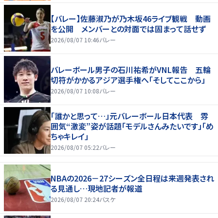
【バレー】佐藤淑乃が乃木坂46ライブ観戦 動画
を公開 メンバーとの対面では固まって話せず
2026/08/07 10:46
バレー
バレーボール男子の石川祐希がVNL報告 五輪
切符がかかるアジア選手権へ「そしてここから」
2026/08/07 10:08
バレー
「誰かと思って…」元バレーボール日本代表 雰
囲気“激変”姿が話題「モデルさんみたいです」「め
ちゃキレイ」
2026/08/07 05:22
バレー
NBAの2026－27シーズン全日程は来週発表され
る見通し…現地記者が報道
2026/08/07 20:24
バスケ