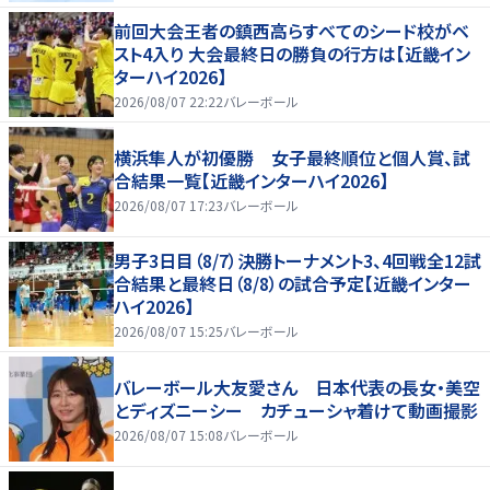
前回大会王者の鎮西高らすべてのシード校がベ
スト4入り 大会最終日の勝負の行方は【近畿イン
ターハイ2026】
2026/08/07 22:22
バレーボール
横浜隼人が初優勝 女子最終順位と個人賞、試
合結果一覧【近畿インターハイ2026】
2026/08/07 17:23
バレーボール
男子3日目（8/7）決勝トーナメント3、4回戦全12試
合結果と最終日（8/8）の試合予定【近畿インター
ハイ2026】
2026/08/07 15:25
バレーボール
バレーボール大友愛さん 日本代表の長女・美空
とディズニーシー カチューシャ着けて動画撮影
2026/08/07 15:08
バレーボール