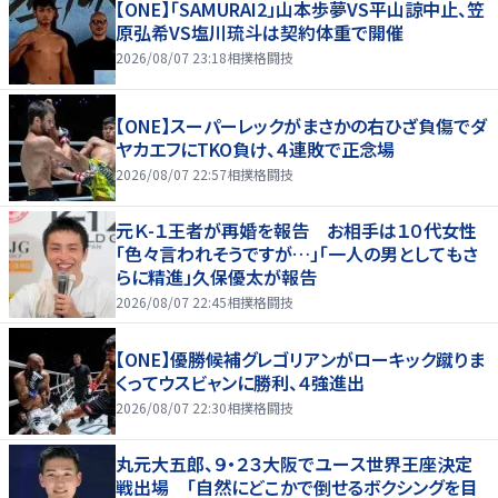
【ONE】「SAMURAI2」山本歩夢VS平山諒中止、笠
原弘希VS塩川琉斗は契約体重で開催
2026/08/07 23:18
相撲格闘技
【ONE】スーパーレックがまさかの右ひざ負傷でダ
ヤカエフにTKO負け、４連敗で正念場
2026/08/07 22:57
相撲格闘技
元Ｋ-１王者が再婚を報告 お相手は１０代女性
「色々言われそうですが…」「一人の男としてもさ
らに精進」久保優太が報告
2026/08/07 22:45
相撲格闘技
【ONE】優勝候補グレゴリアンがローキック蹴りま
くってウスビャンに勝利、４強進出
2026/08/07 22:30
相撲格闘技
丸元大五郎、９・２３大阪でユース世界王座決定
戦出場 「自然にどこかで倒せるボクシングを目