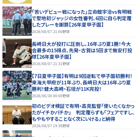
｢苦いデビュー戦になった｣立命館宇治vs有明戦
で聖地初ジャッジの女性審判、6回に自ら判定覆
したプレーを謝罪【26年夏甲子園】
2026/08/07 21:00
野球
長崎日大が投打に圧倒し、16年ぶり夏1勝！今大
会最多の15得点、先発・古賀は5回まで無安打投
球【26年夏甲子園】
2026/08/07 21:31
野球
【7日夏甲子園】有明は9回逆転で甲子園初勝利！
東海大甲府が11年ぶり、長崎日大は16年ぶり夏
勝利！健大高崎・石垣が11K完投！
2026/06/30 00:00
野球
初のビデオ検証で有明・高見監督「使いたくなかっ
たがイチかバチか」 判定覆らずも「フェアですし、
もやもやすることなく次にいける」と納得
2026/08/07 19:38
野球