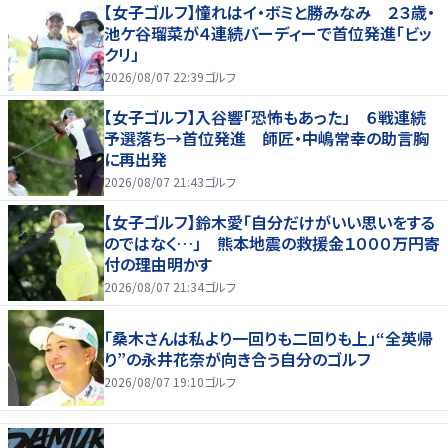
【女子ゴルフ】憧れはイ・ボミと勝みなみ ２３歳・
池ケ谷瑠菜が４連続バーディーで首位発進「ビッ
クリ」
2026/08/07 22:39
ゴルフ
【女子ゴルフ】入谷響「恐怖もあった」 ６戦連続
予選落ち→首位発進 師匠・中嶋常幸の助言胸
に再出発
2026/08/07 21:43
ゴルフ
【女子ゴルフ】鈴木愛「自分だけがいい思いをする
のではなく…」 熊本地震の救援金１０００万円寄
付の理由明かす
2026/08/07 21:34
ゴルフ
「桑木さんは私より一回りも二回りも上」“全英帰
り”の永井花奈が向き合う自分のゴルフ
2026/08/07 19:10
ゴルフ