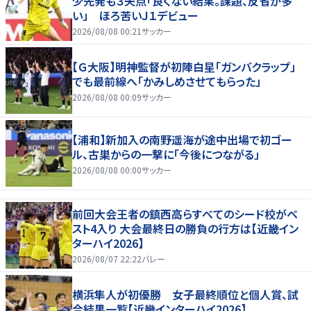
少先発も３失点「良くない結果。課題、反省が多
い」 ほろ苦いＪ１デビュー
2026/08/08 00:21
サッカー
【Ｇ大阪】明神監督が初陣白星「ガンバクラップ」
でも最前線へ「かみしめさせてもらった」
2026/08/08 00:09
サッカー
【浦和】新加入の南野遥海が途中出場で初ゴー
ル、古巣からの一撃に「今後につながる」
2026/08/08 00:00
サッカー
前回大会王者の鎮西高らすべてのシード校がベ
スト4入り 大会最終日の勝負の行方は【近畿イン
ターハイ2026】
2026/08/07 22:22
バレー
横浜隼人が初優勝 女子最終順位と個人賞、試
合結果一覧【近畿インターハイ2026】