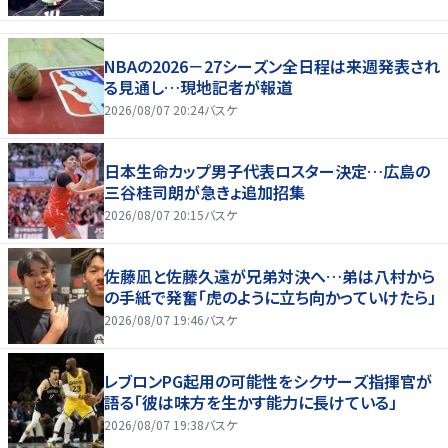
NBAの2026－27シーズン全日程は来週発表され
る見通し…現地記者が報道
2026/08/07 20:24
バスケ
日本生命カップ男子代表ロスター決定…広島の
三谷桂司朗が急きょ追加招集
2026/08/07 20:15
バスケ
佐藤凪と佐藤久遠が兄弟対決へ…弟は八村から
の手紙で発奮「虎のように立ち向かっていけたら」
2026/08/07 19:46
バスケ
レブロンPG起用の可能性をシクサーズ指揮官が
語る「彼は味方を生かす能力に長けている」
2026/08/07 19:38
バスケ