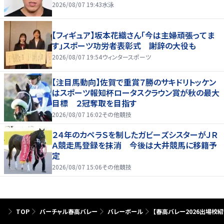
2026/08/07 19:43
水泳
【フィギュア】坂本花織さん「今は主婦頑張ってま
す」スポーツ功労者表彰式 謝辞の大役も
2026/08/07 19:54
ウィンタースポーツ
【注目馬動向】佐賀で重賞７勝のサキドリトッケン
はスポーツ報知杯ロータスクラウン賞が秋の最大
目標 ２冠奪取を目指す
2026/08/07 16:02
その他競技
２４年のカペラＳを制したガビーズシスターがＪＲ
Ａ競走馬登録を抹消 今後は大井競馬に移籍予
定
2026/08/07 15:06
その他競技
TOP
バーチャル春高バレー
バレーボール
【春高バレー2026出場校