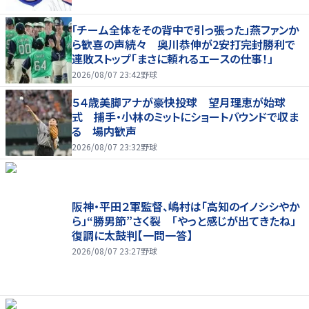
「チーム全体をその背中で引っ張った」燕ファンか
ら歓喜の声続々 奥川恭伸が2安打完封勝利で
連敗ストップ「まさに頼れるエースの仕事！」
2026/08/07 23:42
野球
５４歳美脚アナが豪快投球 望月理恵が始球
式 捕手・小林のミットにショートバウンドで収ま
る 場内歓声
2026/08/07 23:32
野球
阪神・平田２軍監督、嶋村は「高知のイノシシやか
ら」“勝男節”さく裂 「やっと感じが出てきたね」
復調に太鼓判【一問一答】
2026/08/07 23:27
野球