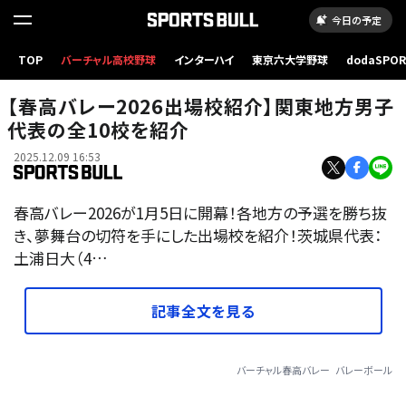
今日の予定
TOP
バーチャル高校野球
インターハイ
東京六大学野球
dodaSPO
（新しいタブ
【春高バレー2026出場校紹介】関東地方男子
代表の全10校を紹介
2025.12.09 16:53
春高バレー2026が1月5日に開幕！各地方の予選を勝ち抜
き、夢舞台の切符を手にした出場校を紹介！茨城県代表：
土浦日大（4…
記事全文を見る
バーチャル春高バレー
バレーボール