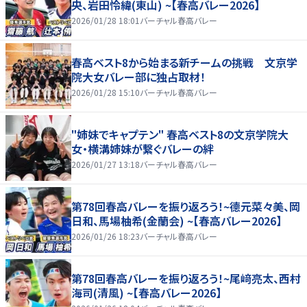
央、岩田怜緯(東山) ~【春高バレー2026】
2026/01/28 18:01
バーチャル春高バレー
春高ベスト8から始まる新チームの挑戦 文京学
院大女バレー部に独占取材！
2026/01/28 15:10
バーチャル春高バレー
"姉妹でキャプテン" 春高ベスト8の文京学院大
女・横溝姉妹が繋ぐバレーの絆
2026/01/27 13:18
バーチャル春高バレー
第78回春高バレーを振り返ろう！~德元菜々美、岡
日和、馬場柚希(金蘭会) ~【春高バレー2026】
2026/01/26 18:23
バーチャル春高バレー
第78回春高バレーを振り返ろう！~尾﨑亮太、西村
海司(清風) ~【春高バレー2026】