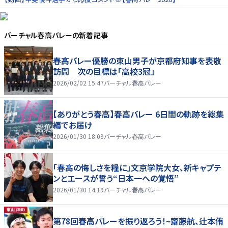
バーチャル春高バレー
の新着記事
春高バレー優勝の東山男子が京都府知事を表敬
訪問 次の目標は「高校3冠」
2026/02/02 15:47
バーチャル春高バレー
【ありがとう春高】春高バレー 6日間の軌跡を総集
編でお届け
2026/01/30 18:09
バーチャル春高バレー
「春高の悔しさを糧に」文京学院大女、新キャプテ
ンとエースが誓う“日本一への覚悟”
2026/01/30 14:19
バーチャル春高バレー
第78回春高バレーを振り返ろう！~齋藤航、辻本侑