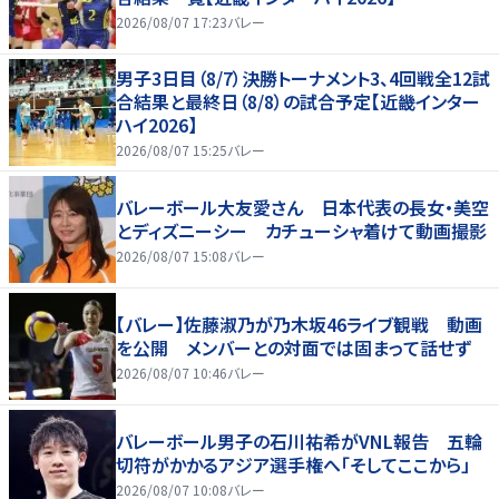
2026/08/07 17:23
バレー
男子3日目（8/7）決勝トーナメント3、4回戦全12試
合結果と最終日（8/8）の試合予定【近畿インター
ハイ2026】
2026/08/07 15:25
バレー
バレーボール大友愛さん 日本代表の長女・美空
とディズニーシー カチューシャ着けて動画撮影
2026/08/07 15:08
バレー
【バレー】佐藤淑乃が乃木坂46ライブ観戦 動画
を公開 メンバーとの対面では固まって話せず
2026/08/07 10:46
バレー
バレーボール男子の石川祐希がVNL報告 五輪
切符がかかるアジア選手権へ「そしてここから」
2026/08/07 10:08
バレー