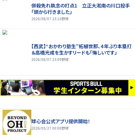
併殺免れ執念の打点1 立正大淞南の川口投手
「頭から行きました」
2026/08/07 23:10
野球
【西武】“おかわり塾生”柘植世那、４年ぶり本塁打
＆高橋光成を生かすリードも「悔しいです」
2026/08/07 23:09
野球
球心会公式アプリ提供開始！
2026/05/27 00:00
野球