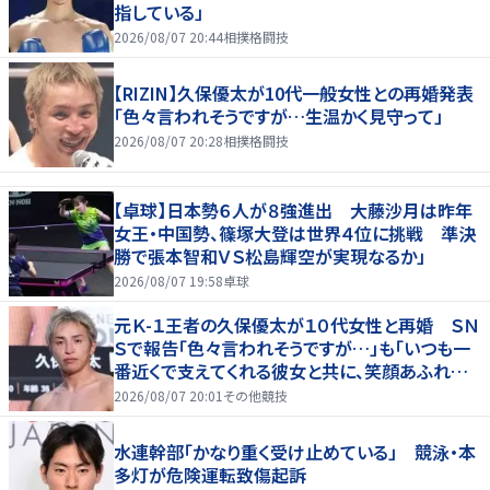
指している」
2026/08/07 20:44
相撲格闘技
【RIZIN】久保優太が10代一般女性との再婚発表
「色々言われそうですが…生温かく見守って」
2026/08/07 20:28
相撲格闘技
【卓球】日本勢６人が８強進出 大藤沙月は昨年
女王・中国勢、篠塚大登は世界４位に挑戦 準決
勝で張本智和ＶＳ松島輝空が実現なるか」
2026/08/07 19:58
卓球
元Ｋ-１王者の久保優太が１０代女性と再婚 ＳＮ
Ｓで報告「色々言われそうですが…」も「いつも一
番近くで支えてくれる彼女と共に、笑顔あふれる
家庭を築いていきたい」
2026/08/07 20:01
その他競技
水連幹部「かなり重く受け止めている」 競泳・本
多灯が危険運転致傷起訴