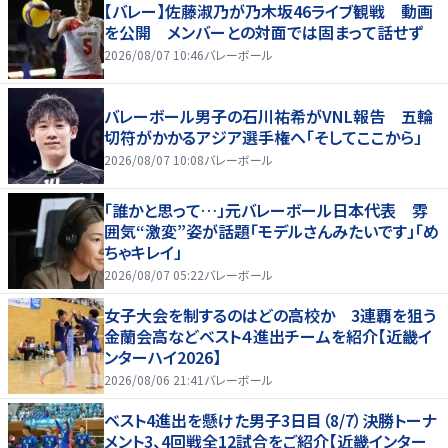
【バレー】佐藤淑乃が乃木坂46ライブ観戦 動画
を公開 メンバーとの対面では固まって話せず
2026/08/07 10:46
バレーボール
バレーボール男子の石川祐希がVNL報告 五輪
切符がかかるアジア選手権へ「そしてここから」
2026/08/07 10:08
バレーボール
「誰かと思って…」元バレーボール日本代表 雰
囲気“激変”姿が話題「モデルさんみたいです」「め
ちゃキレイ」
2026/08/07 05:22
バレーボール
女子大会を制するのはどの高校か 3連覇を狙う
金蘭会高などベスト４進出チームを紹介【近畿イ
ンターハイ2026】
2026/08/06 21:41
バレーボール
ベスト4進出を懸けた男子3日目（8/7）決勝トーナ
メント3、4回戦全12試合をご紹介【近畿インター