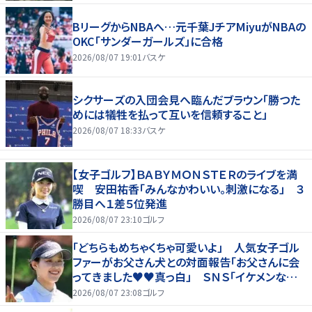
BリーグからNBAへ…元千葉JチアMiyuがNBAの
OKC「サンダーガールズ」に合格
2026/08/07 19:01
バスケ
シクサーズの入団会見へ臨んだブラウン「勝つた
めには犠牲を払って互いを信頼すること」
2026/08/07 18:33
バスケ
【女子ゴルフ】ＢＡＢＹＭＯＮＳＴＥＲのライブを満
喫 安田祐香「みんなかわいい。刺激になる」 ３
勝目へ１差５位発進
2026/08/07 23:10
ゴルフ
「どちらもめちゃくちゃ可愛いよ」 人気女子ゴル
ファーがお父さん犬との対面報告「お父さんに会
ってきました♥♥真っ白」 ＳＮＳ「イケメンなお
父さん」「白戸家入りするんですか？」
2026/08/07 23:08
ゴルフ