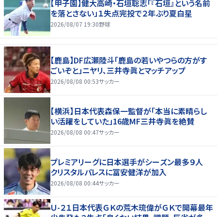
【甲子園】健大高崎・石垣聡志「『石垣』という名前
を落とさない」１失点完投で２年ぶり夏白星
2026/08/07 19:30
野球
【鹿島】DF広瀬陸斗「鹿島の若いやつらの方がす
ごいぞと」ニヤリ、三井寺眞とマッチアップ
2026/08/08 00:53
サッカー
【横浜】日本代表森保一監督が「本当に素晴らし
い活躍をしていた」16歳MF三井寺眞を絶賛
2026/08/08 00:47
サッカー
プレミアリーグに日本選手がシーズン最多９人
クリスタルパレスに冨安健洋が加入
2026/08/08 00:44
サッカー
Ｕ-２１日本代表ＧＫの荒木琉偉がＧＫで開幕最年