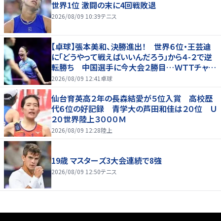
世界1位 激闘の末に4回戦敗退
2026/08/09 10:39
テニス
【卓球】張本美和、決勝進出！ 世界６位・王芸迪
に「どうやって戦えばいいんだろう」から４-２で逆
転勝ち 中国選手に今大会２勝目…ＷＴＴチャン
ピオンズ横浜
2026/08/09 12:41
卓球
仙台育英高２年の長森結愛が５位入賞 高校歴
代６位の好記録 青学大の芦田和佳は２０位 Ｕ
２０世界陸上３０００Ｍ
2026/08/09 12:28
陸上
19歳 マスターズ3大会連続で8強
2026/08/09 12:50
テニス