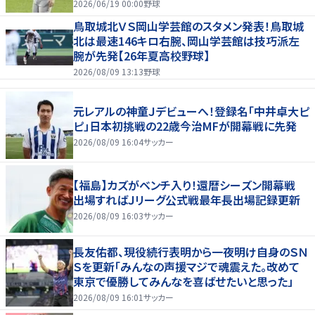
もリード守る
2026/06/19 00:00
野球
鳥取城北ＶＳ岡山学芸館のスタメン発表！鳥取城
北は最速146キロ右腕、岡山学芸館は技巧派左
腕が先発【26年夏高校野球】
2026/08/09 13:13
野球
元レアルの神童Ｊデビューへ！登録名「中井卓大ピ
ピ」日本初挑戦の22歳今治MFが開幕戦に先発
2026/08/09 16:04
サッカー
【福島】カズがベンチ入り！還暦シーズン開幕戦
出場すればＪリーグ公式戦最年長出場記録更新
2026/08/09 16:03
サッカー
長友佑都、現役続行表明から一夜明け自身のＳＮ
Ｓを更新「みんなの声援マジで魂震えた。改めて
東京で優勝してみんなを喜ばせたいと思った」
2026/08/09 16:01
サッカー