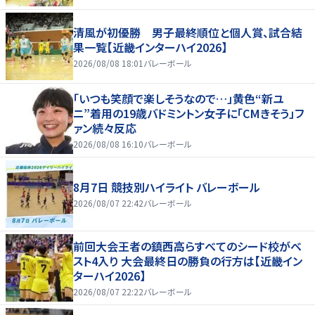
清風が初優勝 男子最終順位と個人賞、試合結
果一覧【近畿インターハイ2026】
2026/08/08 18:01
バレーボール
「いつも笑顔で楽しそうなので…」黄色“新ユ
ニ”着用の19歳バドミントン女子に「CMきそう」フ
ァン続々反応
2026/08/08 16:10
バレーボール
8月7日 競技別ハイライト バレーボール
2026/08/07 22:42
バレーボール
前回大会王者の鎮西高らすべてのシード校がベ
スト4入り 大会最終日の勝負の行方は【近畿イン
ターハイ2026】
2026/08/07 22:22
バレーボール