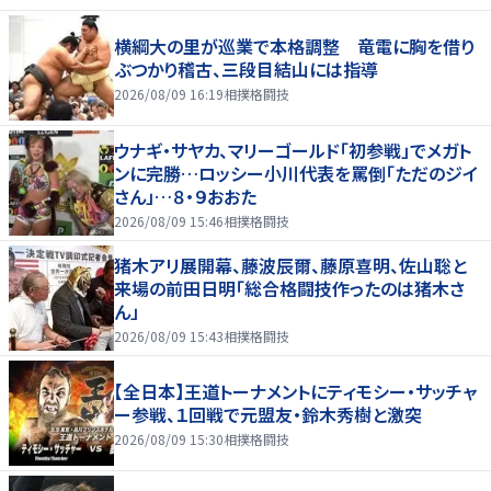
横綱大の里が巡業で本格調整 竜電に胸を借り
ぶつかり稽古、三段目結山には指導
2026/08/09 16:19
相撲格闘技
ウナギ・サヤカ、マリーゴールド「初参戦」でメガト
ンに完勝…ロッシー小川代表を罵倒「ただのジイ
さん」…８・９おおた
2026/08/09 15:46
相撲格闘技
猪木アリ展開幕、藤波辰爾、藤原喜明、佐山聡と
来場の前田日明「総合格闘技作ったのは猪木さ
ん」
2026/08/09 15:43
相撲格闘技
【全日本】王道トーナメントにティモシー・サッチャ
ー参戦、１回戦で元盟友・鈴木秀樹と激突
2026/08/09 15:30
相撲格闘技