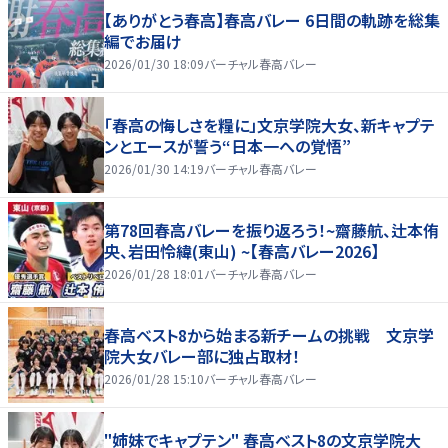
【ありがとう春高】春高バレー 6日間の軌跡を総集
編でお届け
2026/01/30 18:09
バーチャル春高バレー
「春高の悔しさを糧に」文京学院大女、新キャプテ
ンとエースが誓う“日本一への覚悟”
2026/01/30 14:19
バーチャル春高バレー
第78回春高バレーを振り返ろう！~齋藤航、辻本侑
央、岩田怜緯(東山) ~【春高バレー2026】
2026/01/28 18:01
バーチャル春高バレー
春高ベスト8から始まる新チームの挑戦 文京学
院大女バレー部に独占取材！
2026/01/28 15:10
バーチャル春高バレー
"姉妹でキャプテン" 春高ベスト8の文京学院大