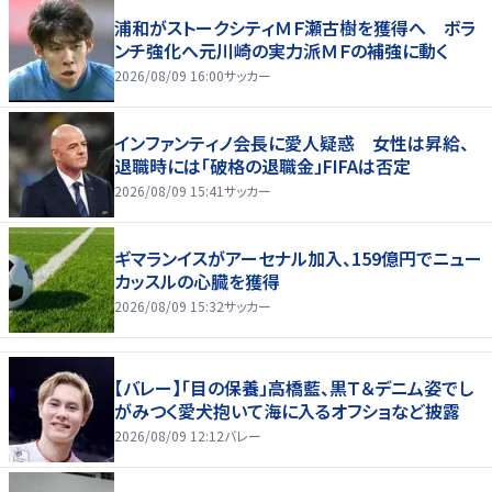
浦和がストークシティＭＦ瀬古樹を獲得へ ボラ
ンチ強化へ元川崎の実力派ＭＦの補強に動く
2026/08/09 16:00
サッカー
インファンティノ会長に愛人疑惑 女性は昇給、
退職時には「破格の退職金」FIFAは否定
2026/08/09 15:41
サッカー
ギマランイスがアーセナル加入、159億円でニュー
カッスルの心臓を獲得
2026/08/09 15:32
サッカー
【バレー】「目の保養」高橋藍、黒Ｔ＆デニム姿でし
がみつく愛犬抱いて海に入るオフショなど披露
2026/08/09 12:12
バレー