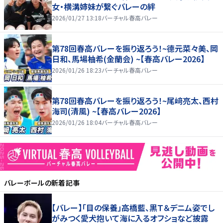
女・横溝姉妹が繋ぐバレーの絆
2026/01/27 13:18
バーチャル春高バレー
第78回春高バレーを振り返ろう！~德元菜々美、岡
日和、馬場柚希(金蘭会) ~【春高バレー2026】
2026/01/26 18:23
バーチャル春高バレー
第78回春高バレーを振り返ろう！~尾﨑亮太、西村
海司(清風) ~【春高バレー2026】
2026/01/26 18:04
バーチャル春高バレー
バレーボール
の新着記事
【バレー】「目の保養」高橋藍、黒Ｔ＆デニム姿でし
がみつく愛犬抱いて海に入るオフショなど披露