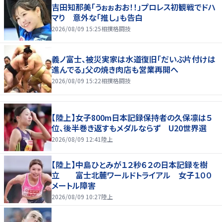
吉田知那美「うぉぉおお！！」プロレス初観戦でドハ
マり 意外な「推し」も告白
2026/08/09 15:25
相撲格闘技
義ノ富士、被災実家は水道復旧「だいぶ片付けは
進んでる」父の焼き肉店も営業再開へ
2026/08/09 15:22
相撲格闘技
【陸上】女子800m日本記録保持者の久保凛は５
位、後半巻き返すもメダルならず U20世界選
2026/08/09 12:41
陸上
【陸上】中島ひとみが１２秒６２の日本記録を樹
立 富士北麓ワールドトライアル 女子１００
メートル障害
2026/08/09 10:27
陸上