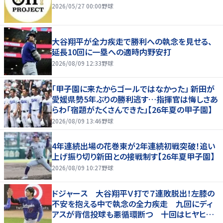
2026/05/27 00:00
野球
大谷翔平が全力疾走で勝利への執念を見せる、
延長10回に一塁への適時内野安打
2026/08/09 12:33
野球
「甲子園に来たからゴールではなかった」 新田が
愛媛県勢5年ぶりの勝利逃す…指揮官は悔しさあ
らわ「宿題がたくさんできた」【26年夏の甲子園】
2026/08/09 13:46
野球
4年連続出場の花巻東が2年連続初戦突破！追い
上げ振り切り新田との接戦制す【26年夏甲子園】
2026/08/09 10:27
野球
ドジャース 大谷翔平Ｖ打で７連敗脱出！左膝の
不安を抱える中で執念の全力疾走 九回にディ
アスが背信投球も悪循環断つ 十回はヒヤヒヤ