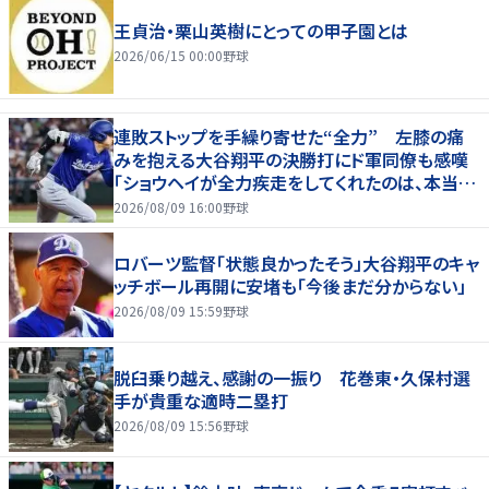
王貞治・栗山英樹にとっての甲子園とは
2026/06/15 00:00
野球
連敗ストップを手繰り寄せた“全力” 左膝の痛
みを抱える大谷翔平の決勝打にド軍同僚も感嘆
「ショウヘイが全力疾走をしてくれたのは、本当に
大きかった」
2026/08/09 16:00
野球
ロバーツ監督「状態良かったそう」大谷翔平のキャ
ッチボール再開に安堵も「今後まだ分からない」
2026/08/09 15:59
野球
脱臼乗り越え、感謝の一振り 花巻東・久保村選
手が貴重な適時二塁打
2026/08/09 15:56
野球