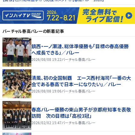
バーチャル春高バレー
の新着記事
鎮西・一ノ瀬漣、総体準優勝も「目標の春高優勝
へ成長できる」／バレー
2026/08/08 19:22
バーチャル春高バレー
清風、初の全国制覇 エース西村海司「一番の大
会である春高で日本一になりたい」／バレー
2026/08/08 19:06
バーチャル春高バレー
春高バレー優勝の東山男子が京都府知事を表敬
訪問 次の目標は「高校3冠」
2026/02/02 15:47
バーチャル春高バレー