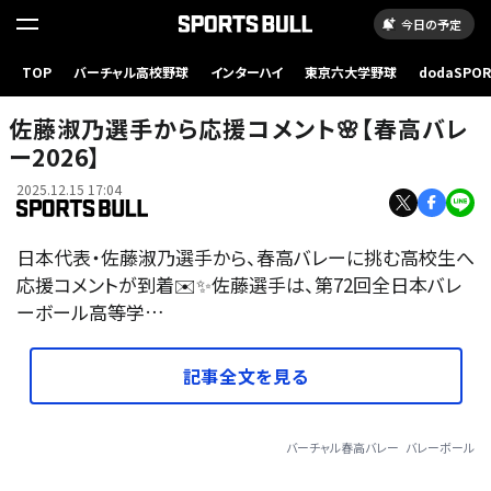
今日の予定
TOP
バーチャル高校野球
インターハイ
東京六大学野球
dodaSPO
（新しいタブ
佐藤淑乃選手から応援コメント🌸【春高バレ
ー2026】
2025.12.15 17:04
日本代表・佐藤淑乃選手から、春高バレーに挑む高校生へ
応援コメントが到着✉️✨佐藤選手は、第72回全日本バレ
ーボール高等学…
記事全文を見る
バーチャル春高バレー
バレーボール