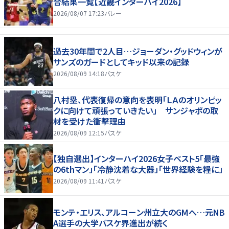
合結果一覧【近畿インターハイ2026】
2026/08/07 17:23
バレー
過去30年間で2人目…ジョーダン・グッドウィンが
サンズのガードとしてキッド以来の記録
2026/08/09 14:18
バスケ
八村塁、代表復帰の意向を表明「ＬＡのオリンピッ
クに向けて頑張っていきたい」 サンジャポの取
材を受けた衝撃理由
2026/08/09 12:15
バスケ
【独自選出】インターハイ2026女子ベスト5「最強
の6thマン」「冷静沈着な大器」「世界経験を糧に」
2026/08/09 11:41
バスケ
モンテ・エリス、アルコーン州立大のGMへ…元NB
A選手の大学バスケ界進出が続く