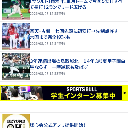
【ヤクルト】鈴木叶、東京ドームで今季５安打すべ
て長打！２ランでリード広げる
2026/08/09 15:55
野球
楽天・古謝 七回先頭に初安打→先制点許す
六回まで完全投球も
2026/08/09 15:54
野球
３年連続出場の鳥取城北 １４年ぶり夏甲子園白
星ならず 一時逆転も及ばず
2026/08/09 15:53
野球
球心会公式アプリ提供開始！