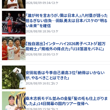
2026/08/09 09:34
バスケ
「誰が何を言おうが、僕は日本人」八村塁が語った
揺るぎない自負…田臥勇太は日本バスケの“明る
い未来”を確信
2026/08/08 18:36
バスケ
【独自選出】インターハイ2026男子ベスト5「超万
能戦士」「規格外の得点力」「U18落選をバネに」
2026/08/08 18:00
バスケ
安田祐香は今季自己最高３位「納得はいかない
が、やるべきことはできた」
2026/08/09 16:01
ゴルフ
桑木志帆モデル並みの金髪「髪の毛も仕上がりま
したよ」14日開幕の国内ツアー復帰へ
2026/08/09 15:56
ゴルフ