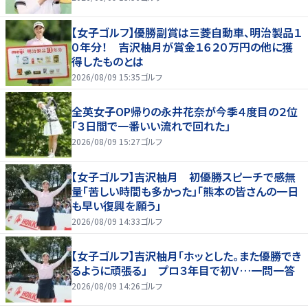
【女子ゴルフ】優勝副賞は三菱自動車、明治製品１
０年分！ 吉沢柚月が賞金１６２０万円の他に獲
得したものとは
2026/08/09 15:35
ゴルフ
全英女子OP帰りの永井花奈が今季４度目の２位
「３日間で一番いい流れで回れた」
2026/08/09 15:27
ゴルフ
【女子ゴルフ】吉沢柚月 初優勝スピーチで感無
量「苦しい時間も多かった」「熊本の皆さんの一日
も早い復興を願う」
2026/08/09 14:33
ゴルフ
【女子ゴルフ】吉沢柚月「ホッとした。また優勝でき
るように頑張る」 プロ３年目で初Ｖ…一問一答
2026/08/09 14:26
ゴルフ