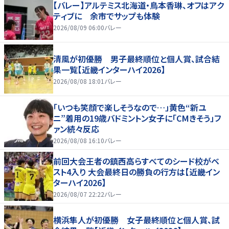
【バレー】アルテミス北海道・鳥本香琳、オフはアク
ティブに 余市でサップも体験
2026/08/09 06:00
バレー
清風が初優勝 男子最終順位と個人賞、試合結
果一覧【近畿インターハイ2026】
2026/08/08 18:01
バレー
「いつも笑顔で楽しそうなので…」黄色“新ユ
ニ”着用の19歳バドミントン女子に「CMきそう」フ
ァン続々反応
2026/08/08 16:10
バレー
前回大会王者の鎮西高らすべてのシード校がベ
スト4入り 大会最終日の勝負の行方は【近畿イン
ターハイ2026】
2026/08/07 22:22
バレー
横浜隼人が初優勝 女子最終順位と個人賞、試