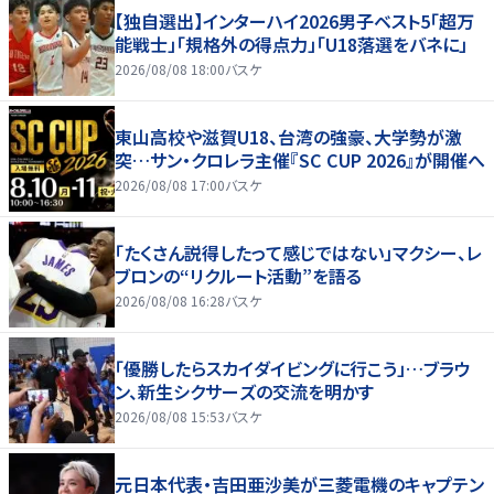
【独自選出】インターハイ2026男子ベスト5「超万
能戦士」「規格外の得点力」「U18落選をバネに」
2026/08/08 18:00
バスケ
東山高校や滋賀U18、台湾の強豪、大学勢が激
突…サン・クロレラ主催『SC CUP 2026』が開催へ
2026/08/08 17:00
バスケ
「たくさん説得したって感じではない」マクシー、レ
ブロンの“リクルート活動”を語る
2026/08/08 16:28
バスケ
「優勝したらスカイダイビングに行こう」…ブラウ
ン、新生シクサーズの交流を明かす
2026/08/08 15:53
バスケ
元日本代表・吉田亜沙美が三菱電機のキャプテン