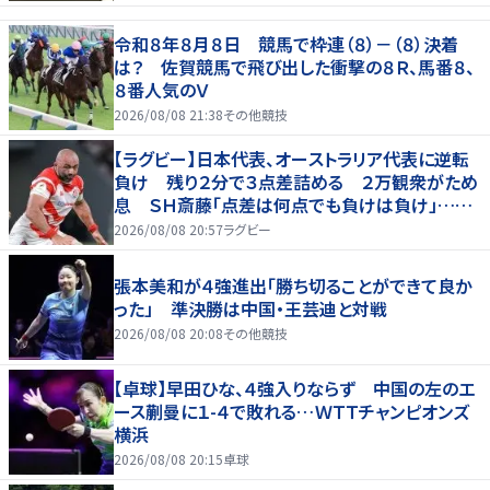
令和８年８月８日 競馬で枠連（８）－（８）決着
は？ 佐賀競馬で飛び出した衝撃の８Ｒ、馬番８、
８番人気のＶ
2026/08/08 21:38
その他競技
【ラグビー】日本代表、オーストラリア代表に逆転
負け 残り２分で３点差詰める ２万観衆がため
息 ＳＨ斎藤「点差は何点でも負けは負け」…前
半にＳＯ伊藤龍が先制トライ、３２ー３５で惜敗
2026/08/08 20:57
ラグビー
張本美和が４強進出「勝ち切ることができて良か
った」 準決勝は中国・王芸迪と対戦
2026/08/08 20:08
その他競技
【卓球】早田ひな、４強入りならず 中国の左のエ
ース蒯曼に１-４で敗れる…ＷＴＴチャンピオンズ
横浜
2026/08/08 20:15
卓球