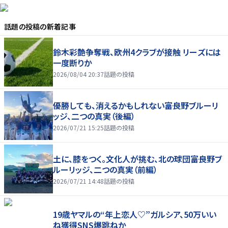
話題の投稿
の新着記事
鈴木彩艶争奪戦、欧州4クラブが接触 リーズには
一度断りか
2026/08/04 20:37
話題の投稿
優勝しても、消えるかもしれない――富良野ブルーリ
ッジ、二つの真実（後編）
2026/07/21 15:25
話題の投稿
土に、膝をつく。文化人が挑む、北の球団――富良野ブ
ルーリッジ、二つの真実（前編）
2026/07/21 14:48
話題の投稿
19歳ヤマルの“年上恋人♡”ガルシア、50万いい
ね獲得SNS爆跳ねか