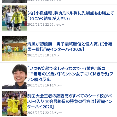
【柏】小泉佳穂、弾丸ミドル弾に先制点もお膳立て
「とにかく結果が大きい」
2026/08/08 22:50
サッカー
清風が初優勝 男子最終順位と個人賞、試合結
果一覧【近畿インターハイ2026】
2026/08/08 18:01
バレー
「いつも笑顔で楽しそうなので…」黄色“新ユ
ニ”着用の19歳バドミントン女子に「CMきそう」フ
ァン続々反応
2026/08/08 16:10
バレー
前回大会王者の鎮西高らすべてのシード校がベ
スト4入り 大会最終日の勝負の行方は【近畿イン
ターハイ2026】
2026/08/07 22:22
バレー