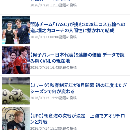
2026/07/20 11:12
話題の投稿
競泳チーム「TASC」が挑む2028年ロス五輪への
道。堀之内コーチの人間性に惹かれて結成
2026/07/17 06:06
話題の投稿
【男子バレー日本代表】9連勝の価値 データで読
み解くVNLの現在地
2026/07/16 16:42
話題の投稿
【Jリーグ】秋春制元年が8月開幕 初の年度またぎ
シーズンで何が変わる
2026/07/15 15:55
話題の投稿
【UFC】朝倉海の次戦が決定 上海でアオリチロ
ンと対戦
2026/07/14 15:19
話題の投稿