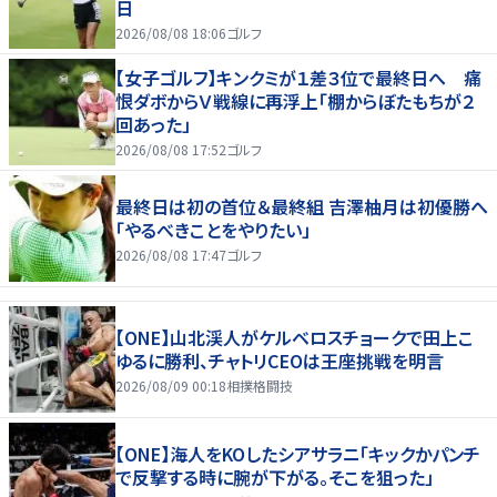
日
2026/08/08 18:06
ゴルフ
【女子ゴルフ】キンクミが１差３位で最終日へ 痛
恨ダボからＶ戦線に再浮上「棚からぼたもちが２
回あった」
2026/08/08 17:52
ゴルフ
最終日は初の首位＆最終組 吉澤柚月は初優勝へ
「やるべきことをやりたい」
2026/08/08 17:47
ゴルフ
【ONE】山北渓人がケルベロスチョークで田上こ
ゆるに勝利、チャトリCEOは王座挑戦を明言
2026/08/09 00:18
相撲格闘技
【ONE】海人をKOしたシアサラニ「キックかパンチ
で反撃する時に腕が下がる。そこを狙った」