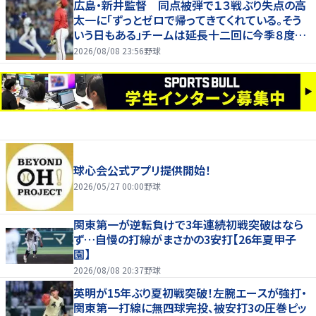
広島・新井監督 同点被弾で１３戦ぶり失点の高
太一に「ずっとゼロで帰ってきてくれている。そう
いう日もある」チームは延長十二回に今季８度目
サヨナラ負け
2026/08/08 23:56
野球
球心会公式アプリ提供開始！
2026/05/27 00:00
野球
関東第一が逆転負けで3年連続初戦突破はなら
ず…自慢の打線がまさかの3安打【26年夏甲子
園】
2026/08/08 20:37
野球
英明が15年ぶり夏初戦突破！左腕エースが強打・
関東第一打線に無四球完投、被安打3の圧巻ピッ