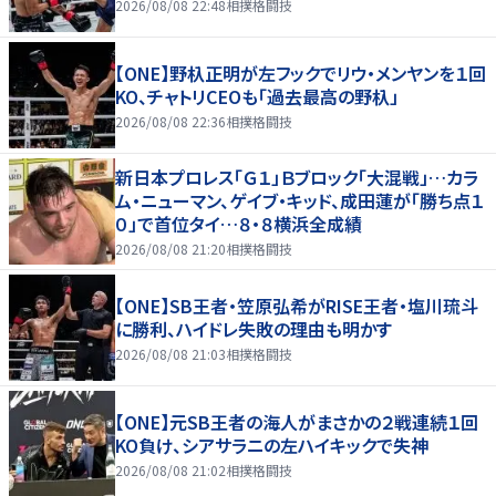
2026/08/08 22:48
相撲格闘技
【ONE】野杁正明が左フックでリウ・メンヤンを１回
KO、チャトリCEOも「過去最高の野杁」
2026/08/08 22:36
相撲格闘技
新日本プロレス「Ｇ１」Ｂブロック「大混戦」…カラ
ム・ニューマン、ゲイブ・キッド、成田蓮が「勝ち点１
０」で首位タイ…８・８横浜全成績
2026/08/08 21:20
相撲格闘技
【ONE】SB王者・笠原弘希がRISE王者・塩川琉斗
に勝利、ハイドレ失敗の理由も明かす
2026/08/08 21:03
相撲格闘技
【ONE】元SB王者の海人がまさかの２戦連続１回
KO負け、シアサラニの左ハイキックで失神
2026/08/08 21:02
相撲格闘技