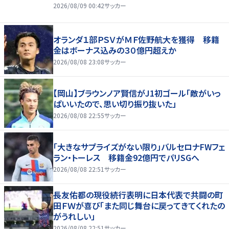
2026/08/09 00:42
サッカー
オランダ１部ＰＳＶがＭＦ佐野航大を獲得 移籍
金はボーナス込みの３０億円超えか
2026/08/08 23:08
サッカー
【岡山】ブラウンノア賢信がJ1初ゴール「敵がいっ
ぱいいたので、思い切り振り抜いた」
2026/08/08 22:55
サッカー
「大きなサプライズがない限り」バルセロナFWフェ
ラン・トーレス 移籍金92億円でパリSGへ
2026/08/08 22:51
サッカー
長友佑都の現役続行表明に日本代表で共闘の町
田ＦＷが喜び「また同じ舞台に戻ってきてくれたの
がうれしい」
2026/08/08 22:51
サッカー