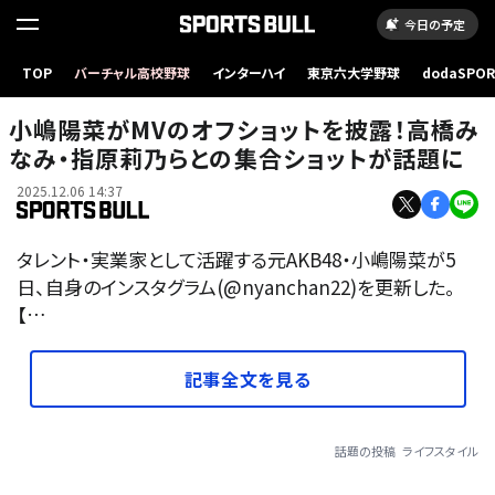
今日の予定
TOP
バーチャル高校野球
インターハイ
東京六大学野球
dodaSPO
（新しいタブ
小嶋陽菜がMVのオフショットを披露！高橋み
なみ・指原莉乃らとの集合ショットが話題に
2025.12.06 14:37
タレント・実業家として活躍する元AKB48・小嶋陽菜が5
日、自身のインスタグラム(@nyanchan22)を更新した。
【…
記事全文を見る
話題の投稿
ライフスタイル