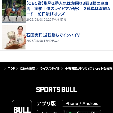
【ＣＢＣ賞】単勝１番人気は左回り３戦３勝の良血
馬 実績上位のレイピアが続く ３連単は混戦ム
ード 前日最終オッズ
2026/08/08 20:20
その他競技
石田実莉 逆転勝ちでインハイV
2026/08/08 17:40
テニス
TOP
話題の投稿
ライフスタイル
小嶋陽菜がMVのオフショットを披露
アプリ版