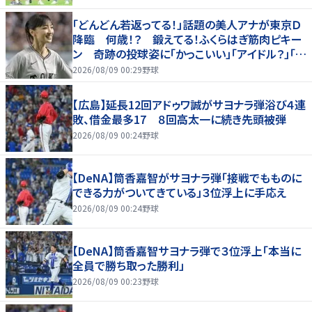
「どんどん若返ってる！」話題の美人アナが東京Ｄ
降臨 何歳！？ 鍛えてる！ふくらはぎ筋肉ピキー
ン 奇跡の投球姿に「かっこいい」「アイドル？」「女
神」
2026/08/09 00:29
野球
【広島】延長12回アドゥワ誠がサヨナラ弾浴び４連
敗、借金最多17 ８回高太一に続き先頭被弾
2026/08/09 00:24
野球
【DeNA】筒香嘉智がサヨナラ弾「接戦でもものに
できる力がついてきている」３位浮上に手応え
2026/08/09 00:24
野球
【DeNA】筒香嘉智サヨナラ弾で３位浮上「本当に
全員で勝ち取った勝利」
2026/08/09 00:23
野球