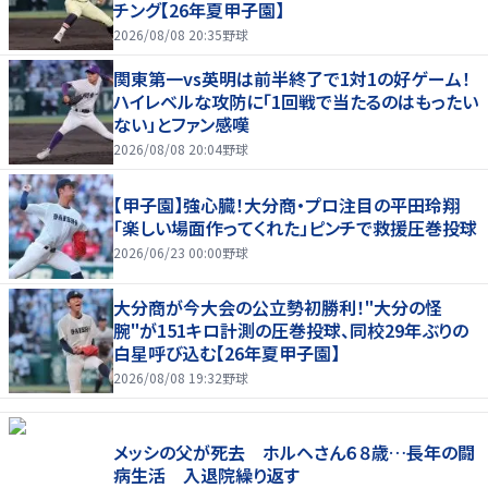
チング【26年夏甲子園】
2026/08/08 20:35
野球
関東第一vs英明は前半終了で1対1の好ゲーム！
ハイレベルな攻防に「1回戦で当たるのはもったい
ない」とファン感嘆
2026/08/08 20:04
野球
【甲子園】強心臓！大分商・プロ注目の平田玲翔
「楽しい場面作ってくれた」ピンチで救援圧巻投球
2026/06/23 00:00
野球
大分商が今大会の公立勢初勝利！"大分の怪
腕"が151キロ計測の圧巻投球、同校29年ぶりの
白星呼び込む【26年夏甲子園】
2026/08/08 19:32
野球
メッシの父が死去 ホルヘさん６８歳…長年の闘
病生活 入退院繰り返す