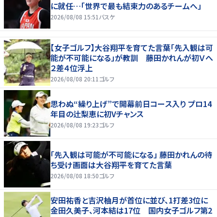
に就任…「世界で最も結束力のあるチームへ」
2026/08/08 15:51
バスケ
【女子ゴルフ】大谷翔平を育てた言葉「先入観は可
能が不可能になる」が教訓 藤田かれんが初Ｖへ
２差４位浮上
2026/08/08 20:11
ゴルフ
思わぬ“繰り上げ”で開幕前日コース入り プロ14
年目の辻梨恵に初Vチャンス
2026/08/08 19:23
ゴルフ
「先入観は可能が不可能になる」 藤田かれんの待
ち受け画面は大谷翔平を育てた言葉
2026/08/08 18:50
ゴルフ
安田祐香と吉沢柚月が首位に並び、1打差3位に
金田久美子、河本結は17位 国内女子ゴルフ第2