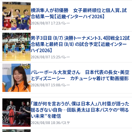
横浜隼人が初優勝 女子最終順位と個人賞、試
合結果一覧【近畿インターハイ2026】
2026/08/07 17:23
バレー
男子3日目（8/7）決勝トーナメント3、4回戦全12試
合結果と最終日（8/8）の試合予定【近畿インター
ハイ2026】
2026/08/07 15:25
バレー
バレーボール大友愛さん 日本代表の長女・美空
とディズニーシー カチューシャ着けて動画撮影
2026/08/07 15:08
バレー
「誰が何を言おうが、僕は日本人」八村塁が語った
揺るぎない自負…田臥勇太は日本バスケの“明る
い未来”を確信
2026/08/08 18:36
バスケ