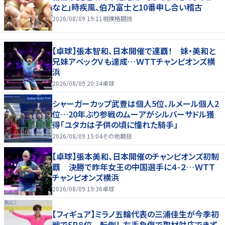
なと」時疾風、伯乃富士と10番申し合い稽古
2026/08/09 19:11
相撲格闘技
【卓球】張本智和、日本開催で連覇！ 妹・美和と
兄妹アベックＶも達成…ＷＴＴチャンピオンズ横
浜
2026/08/09 20:34
卓球
シャーガーカップ武豊は個人5位、ルメール個人2
位…20年ぶり参戦のムーアがシルバーサドル獲
得「ユタカは子供の頃に憧れた騎手」
2026/08/09 15:04
その他競技
【卓球】張本美和、日本開催のチャンピオンズ初制
覇 決勝で昨年女王の中国選手に４-２…ＷＴＴ
チャンピオンズ横浜
2026/08/09 19:36
卓球
【フィギュア】ミラノ五輪代表の三浦佳生が今季初
戦でSP８位 転倒し左手負傷で取材対応できず