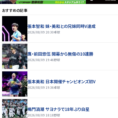
おすすめの記事
張本智和 妹・美和との兄妹同時V達成
2026/08/09 20:30
卓球
鷹・前田悠伍 開幕から無傷の10連勝
2026/08/09 19:46
野球
張本美和 日本開催チャンピオンズ初V
2026/08/09 19:36
卓球
鳴門渦潮 サヨナラで18年ぶり白星
2026/08/09 18:18
野球