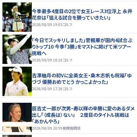
今季最多4度目の2位で女王レース3位浮上 永井
花奈は「狙える試合を勝っていきたい」
2026/08/09 19:03
ゴルフ
「今日でスッキリしました」菅楓華が国内4試合ぶ
りトップ10 今季「3勝」をマストに掲げて米ツアー
挑戦へ
2026/08/09 18:16
ゴルフ
吉澤柚月の初Vに全英女王・桑木志帆も祝福「ゆ
づづ 優勝おめでとう かっこよかった」
2026/08/09 17:26
ゴルフ
辰吉丈一郎が次男・寿以輝の辛勝に愛のあるダメ
出し「（成長は）ない」 ２度目のタイトル挑戦は
「あかんやろ」
2026/08/09 20:59
相撲格闘技