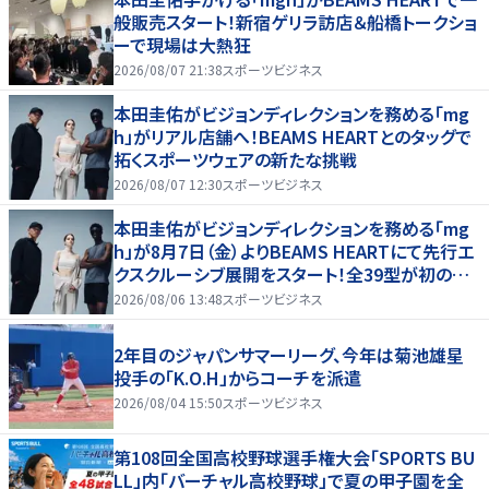
般販売スタート！新宿ゲリラ訪店＆船橋トークショ
ーで現場は大熱狂
2026/08/07 21:38
スポーツビジネス
本田圭佑がビジョンディレクションを務める「mg
h」がリアル店舗へ！BEAMS HEARTとのタッグで
拓くスポーツウェアの新たな挑戦
2026/08/07 12:30
スポーツビジネス
本田圭佑がビジョンディレクションを務める「mg
h」が8月7日（金）よりBEAMS HEARTにて先行エ
クスクルーシブ展開をスタート！全39型が初の実
店舗へ、新宿POP UPやトークショーも！
2026/08/06 13:48
スポーツビジネス
2年目のジャパンサマーリーグ、今年は菊池雄星
投手の「K.O.H」からコーチを派遣
2026/08/04 15:50
スポーツビジネス
第108回全国高校野球選手権大会「SPORTS BU
LL」内「バーチャル高校野球」で夏の甲子園を全