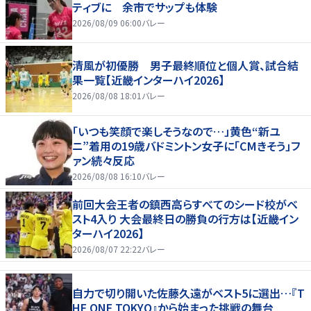
ティブに 余市でサップも体験
2026/08/09 06:00
バレー
清風が初優勝 男子最終順位と個人賞、試合結
果一覧【近畿インターハイ2026】
2026/08/08 18:01
バレー
「いつも笑顔で楽しそうなので…」黄色“新ユ
ニ”着用の19歳バドミントン女子に「CMきそう」フ
ァン続々反応
2026/08/08 16:10
バレー
前回大会王者の鎮西高らすべてのシード校がベ
スト4入り 大会最終日の勝負の行方は【近畿イン
ターハイ2026】
2026/08/07 22:22
バレー
自力で切り開いた佐藤久遠がベスト5に選出…『T
HE ONE TOKYO』から始まった挑戦の舞台