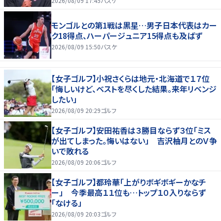
2026/08/09 17:45
バスケ
モンゴルとの第1戦は黒星…男子日本代表はカー
ク18得点、ハーパージュニア15得点も及ばず
2026/08/09 15:50
バスケ
【女子ゴルフ】小祝さくらは地元・北海道で１７位
「悔しいけど、ベストを尽くした結果。来年リベンジ
したい」
2026/08/09 20:29
ゴルフ
【女子ゴルフ】安田祐香は３勝目ならず３位「ミス
が出てしまった。悔いはない」 吉沢柚月とのＶ争
いで敗れる
2026/08/09 20:06
ゴルフ
【女子ゴルフ】都玲華「上がりボギボギーかなチ
ー」 今季最高１１位も…トップ１０入りならず
「なける」
2026/08/09 20:03
ゴルフ