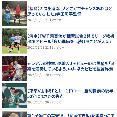
【福島】カズ出番なし「どこかでチャンスあればと
思っていました」寺田周平監督
2026/08/09 21:12
サッカー
【清水】FW千葉寛汰が練習試合２発でリーグ戦初
出場アピール「良い準備をし続けることが大切」
2026/08/09 21:11
サッカー
元レアルの神童、逆輸入Ｊデビュー戦は黒星も「音
楽を演奏しているよう」中井卓大ピピを監督称賛
2026/08/09 20:42
サッカー
【東京Ｖ】川崎Ｆと１－１ドロー 勝利目前の後半
50分にまさかの失点
2026/08/09 20:23
サッカー
第１子誕生の堂安律 「可愛すぎる」愛娘抱っこで