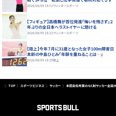
2026/08/09 19:13
ウィンタースポーツ
【フィギュア】高橋舞が首位発進「悔いを残さず」２
年ぶりの全日本へラストイヤーに懸ける
2026/08/09 18:22
ウィンタースポーツ
【陸上】今年７月に31歳となった女子100m障害日
本新の中島ひとみ「年齢を重ねることは…」
2026/08/09 16:29
陸上
TOP
スポーツビジネス
サッカー
本田圭佑考案の4人制サッカー全国大会「4v