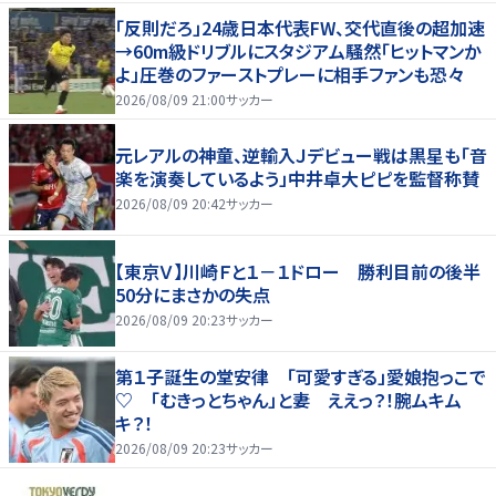
「反則だろ」24歳日本代表FW、交代直後の超加速
→60m級ドリブルにスタジアム騒然「ヒットマンか
よ」圧巻のファーストプレーに相手ファンも恐々
2026/08/09 21:00
サッカー
元レアルの神童、逆輸入Ｊデビュー戦は黒星も「音
楽を演奏しているよう」中井卓大ピピを監督称賛
2026/08/09 20:42
サッカー
【東京Ｖ】川崎Ｆと１－１ドロー 勝利目前の後半
50分にまさかの失点
2026/08/09 20:23
サッカー
第１子誕生の堂安律 「可愛すぎる」愛娘抱っこで
♡ 「むきっとちゃん」と妻 ええっ？！腕ムキム
キ？！
2026/08/09 20:23
サッカー