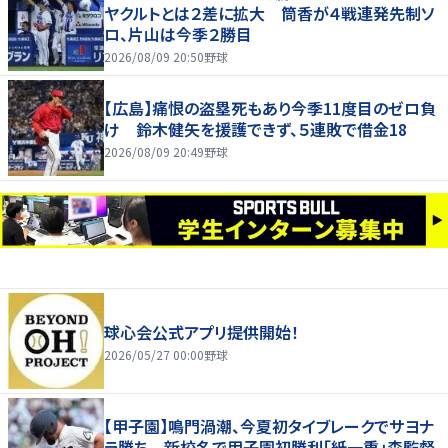
ヤクルトとは２差に拡大 筒香が４戦連発先制ソ
ロ、片山は今季２勝目
2026/08/09 20:50
野球
【広島】痛恨の盗塁死もあり今季11度目のゼロ負
け 鈴木健矢を援護できず、５連敗で借金18
2026/08/09 20:49
野球
球心会公式アプリ提供開始！
2026/05/27 00:00
野球
【甲子園】鳴門渦潮、今夏初タイブレークでサヨナ
ラ勝ち 新校名で甲子園初勝利「紙一重」森監督