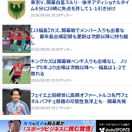
東京Ｖ、開幕白星スルリ…後半アディショナルタイ
ム６分に川崎に失点を許して１-１引き分け
2026/08/09 20:18
サッカー
【J3福島】カズ、開幕戦でメンバー入りも出番な
し 最年長出場記録も更新は次節以降に持ち越
し
2026/08/09 20:05
サッカー
キングカズは開幕戦ベンチ入りも出場なし Ｊリ
ーグ５年ぶり出場は次戦以降へ…福島は１-２で
敗れる
2026/08/09 19:55
サッカー
フェイエ上田綺世に高額オファー、トルコ名門フェ
ネルバフチェ移籍の可能性急浮上も…開幕先発
2026/08/09 19:17
サッカー