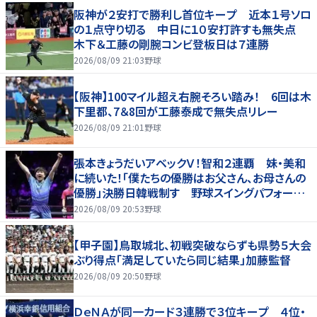
阪神が２安打で勝利し首位キープ 近本１号ソロ
の１点守り切る 中日に１０安打許すも無失点
木下＆工藤の剛腕コンビ登板日は７連勝
2026/08/09 21:03
野球
【阪神】100マイル超え右腕そろい踏み！ 6回は木
下里都、7＆8回が工藤泰成で無失点リレー
2026/08/09 21:01
野球
張本きょうだいアベックＶ！智和２連覇 妹・美和
に続いた！「僕たちの優勝はお父さん、お母さんの
優勝」決勝日韓戦制す 野球スイングパフォーマ
ンスで歓喜爆発 本音もちらり「妹が先に決めて
2026/08/09 20:53
野球
緊張した」
【甲子園】鳥取城北、初戦突破ならずも県勢５大会
ぶり得点「満足していたら同じ結果」加藤監督
2026/08/09 20:50
野球
ＤｅＮＡが同一カード３連勝で３位キープ ４位・