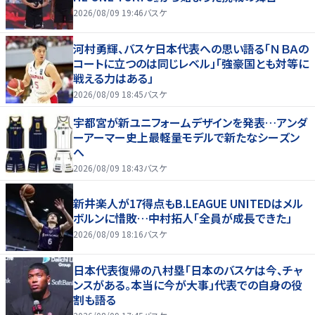
2026/08/09 19:46
バスケ
河村勇輝、バスケ日本代表への思い語る「ＮＢＡの
コートに立つのは同じレベル」「強豪国とも対等に
戦える力はある」
2026/08/09 18:45
バスケ
宇都宮が新ユニフォームデザインを発表…アンダ
ーアーマー史上最軽量モデルで新たなシーズン
へ
2026/08/09 18:43
バスケ
新井楽人が17得点もB.LEAGUE UNITEDはメル
ボルンに惜敗…中村拓人「全員が成長できた」
2026/08/09 18:16
バスケ
日本代表復帰の八村塁「日本のバスケは今、チャ
ンスがある。本当に今が大事」代表での自身の役
割も語る