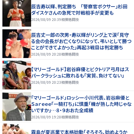
辰吉寿以輝、判定勝ち 「警察官ボクサー」杉田
ダイスケさんの急死で対戦相手が変更も
2026/08/09 20:39
相撲格闘技
辰吉丈一郎の次男・寿以輝がリング上で涙「見守
る会の会長がお亡くなりになって、弔いとして勝つ
ことができてよかった」再起３戦目は判定勝ち
2026/08/09 20:28
相撲格闘技
【マリーゴールド】岩谷麻優とビクトリア弓月はス
パークラッシュに敗れるも「実質、負けてない」
2026/08/09 20:23
相撲格闘技
「マリーゴールド」ロッシー小川代表、岩谷麻優と
Ｓａｒｅｅｅ「一騎打ち」に慎重「機が熟した時じゃな
いですか」…８・９おおた全成績
2026/08/09 19:28
相撲格闘技
霧島が夏巡業で本格始動「そろそろ、始めようか