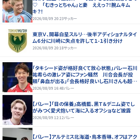
♡ 「むきっとちゃん」と妻 ええっ？！腕ムキム
キ？！
2026/08/09 20:23
サッカー
東京Ｖ、開幕白星スルリ…後半アディショナルタイ
ム６分に川崎に失点を許して１-１引き分け
2026/08/09 20:18
サッカー
「タキシード姿が格好良くて放心状態」バレー石川
祐希らの激レア姿にファン騒然 川合会長が投
稿「鼻血が出る」「会長格好良いし石川さんも超格
好いい」
2026/08/09 16:48
バレー
【バレー】「目の保養」高橋藍、黒Ｔ＆デニム姿でし
がみつく愛犬抱いて海に入るオフショなど披露
2026/08/09 12:12
バレー
【バレー】アルテミス北海道・鳥本香琳、オフはアク