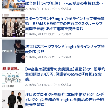
試合無料ライブ配信！ ～auが夏の高校野球を
応援！夏を盛り上げるライブ配信番組 「応援甲子
2026/07/31 11:00
スポーツビジネス
園 Supported by au」がスタート〜
スポーツブランド「mgh」が全ラインナップ発売開
始 BEAMS HEARTでの先行エクスクルーシブ
展開を発表「あえて邪道を突き進む」
2026/07/28 17:03
スポーツビジネス
次世代スポーツブランド「mgh」全ラインナップ発
表記者会見
2026/07/28 13:25
スポーツビジネス
【中高生の部活費の実態調査】運動部の年間平均
負担額は8.4万円。保護者の65％が「負担」を実
感。
2026/07/22 12:00
スポーツビジネス
注目のプロダクトを紹介！本田圭佑がビジョンデ
ィレクションを務める「mgh」、全商品の先行予約
販売を開始！