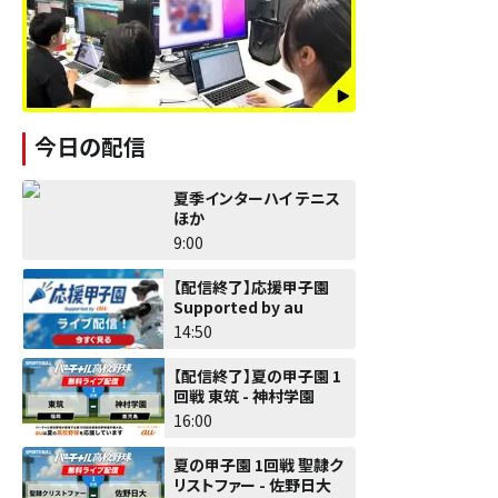
今日の配信
夏季インターハイ テニス
ほか
9:00
【配信終了】応援甲子園
Supported by au
14:50
【配信終了】夏の甲子園 1
回戦 東筑 - 神村学園
16:00
夏の甲子園 1回戦 聖隷ク
リストファー - 佐野日大