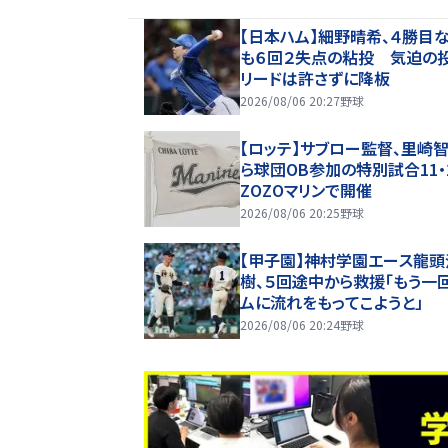
【日本ハム】細野晴希、４勝目
も６回２失点の粘投 気迫の
リードは許さずに降板
2026/08/06 20:27
野球
【ロッテ】サブロー監督、里崎
ら球団OB参加の特別試合11・
ZOZOマリンで開催
2026/08/06 20:25
野球
【甲子園】神村学園エース龍頭
樹、５回途中から救援「もう一
ムに流れをもってこようと」
2026/08/06 20:24
野球