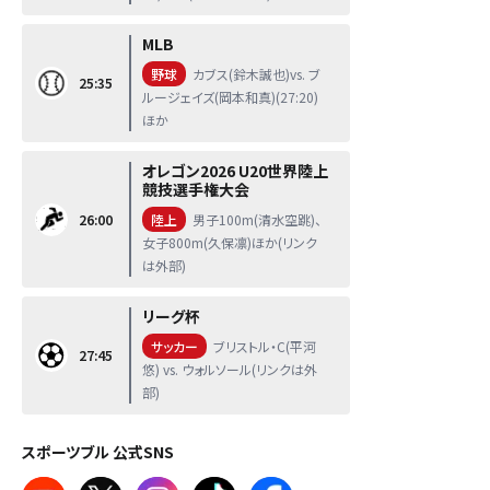
MLB
野球
カブス(鈴木誠也)vs. ブ
25:35
ルージェイズ(岡本和真)(27:20)
ほか
オレゴン2026 U20世界陸上
競技選手権大会
26:00
陸上
男子100m(清水空跳)、
女子800m(久保凛)ほか(リンク
は外部)
リーグ杯
サッカー
ブリストル・C(平河
27:45
悠) vs. ウォルソール(リンクは外
部)
スポーツブル 公式SNS