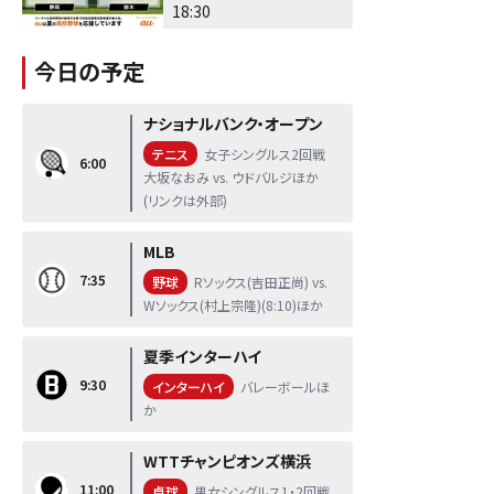
18:30
今日の予定
ナショナルバンク・オープン
テニス
女子シングルス2回戦
6:00
大坂なおみ vs. ウドバルジほか
(リンクは外部)
MLB
7:35
野球
Rソックス(吉田正尚) vs.
Wソックス(村上宗隆)(8:10)ほか
夏季インターハイ
9:30
インターハイ
バレーボールほ
か
WTTチャンピオンズ横浜
11:00
卓球
男女シングルス1・2回戦