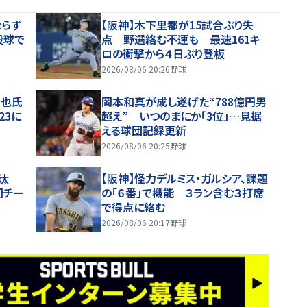
ならず
【阪神】木下里都が15試合ぶり失
投球で
点 野選絡む不運も 最速161キ
ロの衝撃から４日ぶり登板
2026/08/06 20:26
野球
智也氏
岡本和真が成し遂げた“788億円男
23に
超え” いつのまにか「3位」…見据
える球団記録更新
2026/08/06 20:25
野球
汰
【阪神】怪力デルミス・ガルシア、課題
回チー
の「６番」で機能 ３ラン含む３打席
で得点に絡む
2026/08/06 20:17
野球