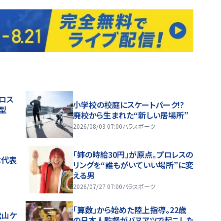
ロス
小学校の校庭にスケートパーク!?
型
廃校から生まれた“新しい居場所”
2026/08/03 07:00
パラスポーツ
「姉の時給30円」が原点。プロレスの
本代表
リングを“誰もがいていい場所”に変
える男
2026/07/27 07:00
パラスポーツ
「算数」から始めた陸上指導。22歳
松山ケ
の日本人監督がバヌアツで起こした