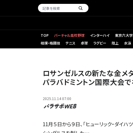
TOP
バーチャル高校野球
インターハイ
東京六大学
相撲・格闘技
テニス
卓球
ラグビー
陸上
水泳
ロサンゼルスの新たな金メダ
パラバドミントン国際大会
2025.11.14 07:00
11月５日から９日、「ヒューリック・ダイハツ
シングルスを制した…