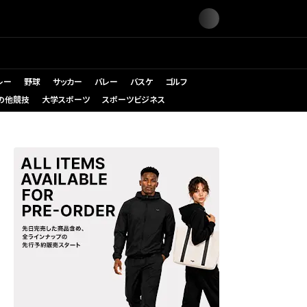
レー
野球
サッカー
バレー
バスケ
ゴルフ
の他競技
大学スポーツ
スポーツビジネス