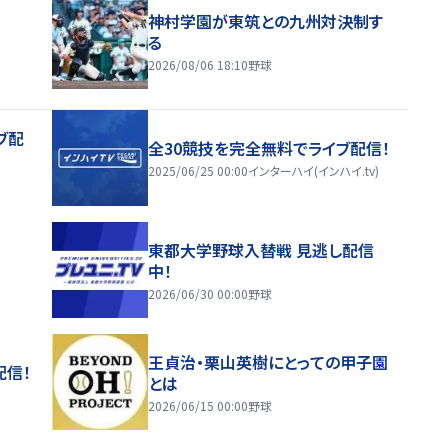
神村学園が東筑との九州対決制す
る
2026/08/06 18:10
野球
ブ配
全30競技を完全無料でライブ配信！
2025/06/25 00:00
インターハイ(インハイ.tv)
東都大学野球入替戦 見逃し配信
中！
2026/06/30 00:00
野球
王貞治・栗山英樹にとっての甲子園
配信！
とは
2026/06/15 00:00
野球