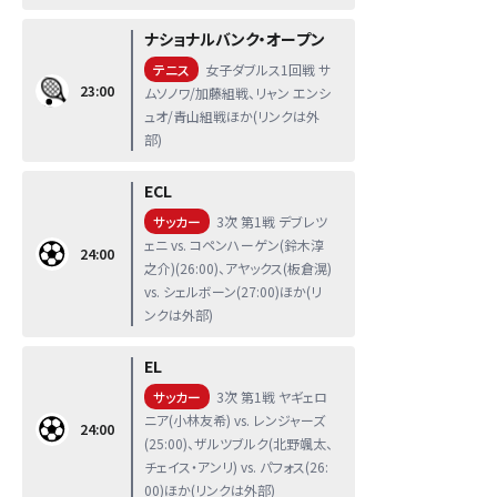
ナショナルバンク・オープン
テニス
女子ダブルス1回戦 サ
23:00
ムソノワ/加藤組戦、リャン エンシ
ュオ/青山組戦ほか(リンクは外
部)
ECL
サッカー
3次 第1戦 デブレツ
ェニ vs. コペンハーゲン(鈴木淳
24:00
之介)(26:00)、アヤックス(板倉滉)
vs. シェルボーン(27:00)ほか(リ
ンクは外部)
EL
サッカー
3次 第1戦 ヤギェロ
ニア(小林友希) vs. レンジャーズ
24:00
(25:00)、ザルツブルク(北野颯太、
チェイス・アンリ) vs. パフォス(26:
00)ほか(リンクは外部)