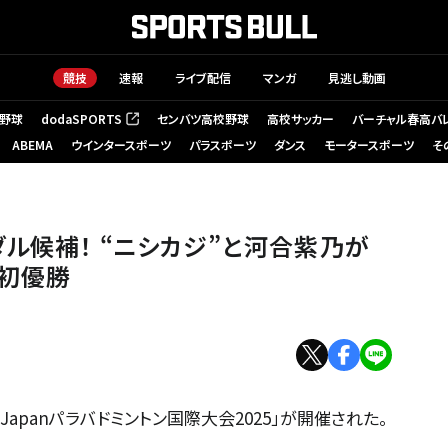
競技
速報
ライブ配信
マンガ
見逃し動画
野球
dodaSPORTS
センバツ高校野球
高校サッカー
バーチャル春高バ
（新しいタブで開く）
ABEMA
ウインタースポーツ
パラスポーツ
ダンス
モータースポーツ
そ
ル候補！ “ニシカジ”と河合紫乃が
で初優勝
Japanパラバドミントン国際大会2025」が開催された。