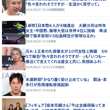
「色々言われそうですが…生温かく見守って」
2026/08/07 20:28
相撲格闘技
【卓球】日本勢６人が８強進出 大藤沙月は昨年
女王・中国勢、篠塚大登は世界４位に挑戦 準決
勝で張本智和ＶＳ松島輝空が実現なるか」
2026/08/07 19:58
卓球
元Ｋ-１王者の久保優太が１０代女性と再婚 ＳＮ
Ｓで報告「色々言われそうですが…」も「いつも一
番近くで支えてくれる彼女と共に、笑顔あふれる
家庭を築いていきたい」
2026/08/07 20:01
その他競技
水連幹部「かなり重く受け止めている」 競泳・本
多灯が危険運転致傷起訴
2026/08/07 19:43
水泳
【フィギュア】坂本花織さん「今は主婦頑張ってま