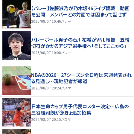
【バレー】佐藤淑乃が乃木坂46ライブ観戦 動画
を公開 メンバーとの対面では固まって話せず
2026/08/07 10:46
バレー
バレーボール男子の石川祐希がVNL報告 五輪
切符がかかるアジア選手権へ「そしてここから」
2026/08/07 10:08
バレー
NBAの2026－27シーズン全日程は来週発表され
る見通し…現地記者が報道
2026/08/07 20:24
バスケ
日本生命カップ男子代表ロスター決定…広島の
三谷桂司朗が急きょ追加招集
2026/08/07 20:15
バスケ