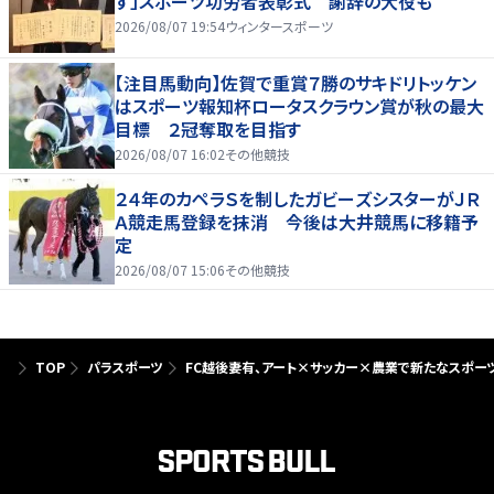
す」スポーツ功労者表彰式 謝辞の大役も
2026/08/07 19:54
ウィンタースポーツ
【注目馬動向】佐賀で重賞７勝のサキドリトッケン
はスポーツ報知杯ロータスクラウン賞が秋の最大
目標 ２冠奪取を目指す
2026/08/07 16:02
その他競技
２４年のカペラＳを制したガビーズシスターがＪＲ
Ａ競走馬登録を抹消 今後は大井競馬に移籍予
定
2026/08/07 15:06
その他競技
TOP
パラスポーツ
FC越後妻有、アート×サッカー×農業で新たなスポー