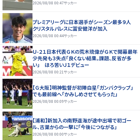
2026/08/08 00:47
サッカー
プレミアリーグに日本選手がシーズン最多９人
クリスタルパレスに冨安健洋が加入
2026/08/08 00:44
サッカー
Ｕ-２１日本代表ＧＫの荒木琉偉がＧＫで開幕最年
少先発も３失点「良くない結果。課題、反省が多
い」 ほろ苦いＪ１デビュー
2026/08/08 00:21
サッカー
【Ｇ大阪】明神監督が初陣白星「ガンバクラップ」
でも最前線へ「かみしめさせてもらった」
2026/08/08 00:09
サッカー
【浦和】新加入の南野遥海が途中出場で初ゴー
ル、古巣からの一撃に「今後につながる」
2026/08/08 00:00
サッカー