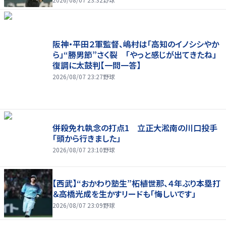
阪神・平田２軍監督、嶋村は「高知のイノシシやか
ら」“勝男節”さく裂 「やっと感じが出てきたね」
復調に太鼓判【一問一答】
2026/08/07 23:27
野球
併殺免れ執念の打点1 立正大淞南の川口投手
「頭から行きました」
2026/08/07 23:10
野球
【西武】“おかわり塾生”柘植世那、４年ぶり本塁打
＆高橋光成を生かすリードも「悔しいです」
2026/08/07 23:09
野球