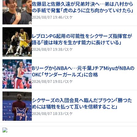
佐藤凪と佐藤久遠が兄弟対決へ…弟は八村から
の手紙で発奮「虎のように立ち向かっていけたら」
2026/08/07 19:46
バスケ
レブロンPG起用の可能性をシクサーズ指揮官が
語る「彼は味方を生かす能力に長けている」
2026/08/07 19:38
バスケ
BリーグからNBAへ…元千葉JチアMiyuがNBAの
OKC「サンダーガールズ」に合格
2026/08/07 19:01
バスケ
シクサーズの入団会見へ臨んだブラウン「勝つた
めには犠牲を払って互いを信頼すること」
2026/08/07 18:33
バスケ