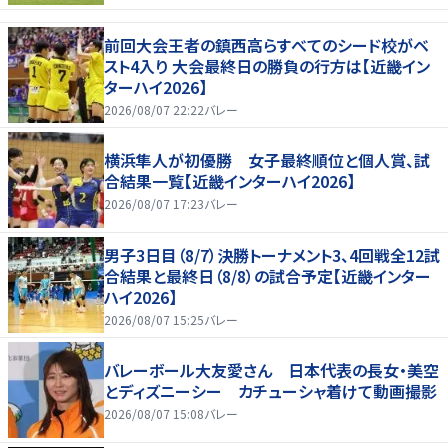
前回大会王者の鎮西高らすべてのシード校がベ
スト4入り 大会最終日の勝負の行方は【近畿イン
ターハイ2026】
2026/08/07 22:22
バレー
横浜隼人が初優勝 女子最終順位と個人賞、試
合結果一覧【近畿インターハイ2026】
2026/08/07 17:23
バレー
男子3日目（8/7）決勝トーナメント3、4回戦全12試
合結果と最終日（8/8）の試合予定【近畿インター
ハイ2026】
2026/08/07 15:25
バレー
バレーボール大友愛さん 日本代表の長女・美空
とディズニーシー カチューシャ着けて動画撮影
2026/08/07 15:08
バレー