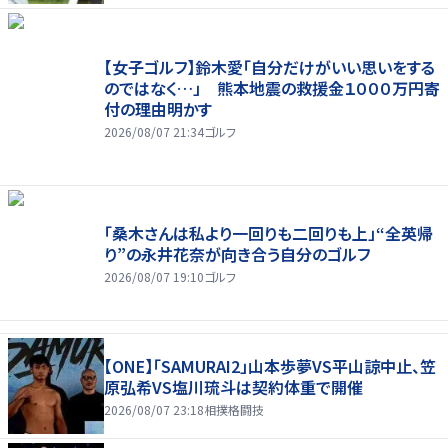
【女子ゴルフ】鈴木愛「自分だけがいい思いをする
のではなく…」 熊本地震の救援金１０００万円寄
付の理由明かす
2026/08/07 21:34
ゴルフ
「桑木さんは私より一回りも二回りも上」“全英帰
り”の永井花奈が向き合う自分のゴルフ
2026/08/07 19:10
ゴルフ
【ONE】「SAMURAI2」山本歩夢VS平山諒中止、笠
原弘希VS塩川琉斗は契約体重で開催
2026/08/07 23:18
相撲格闘技