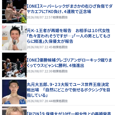
【ONE】スーパーレックがまさかの右ひざ負傷でダ
ヤカエフにTKO負け、４連敗で正念場
2026/08/07 22:57
相撲格闘技
元Ｋ-１王者が再婚を報告 お相手は１０代女性
「色々言われそうですが…」「一人の男としてもさ
らに精進」久保優太が報告
2026/08/07 22:45
相撲格闘技
【ONE】優勝候補グレゴリアンがローキック蹴りま
くってウスビャンに勝利、４強進出
2026/08/07 22:30
相撲格闘技
丸元大五郎、９・２３大阪でユース世界王座決定
戦出場 「自然にどこかで倒せるボクシングを目
指している」
2026/08/07 20:44
相撲格闘技
【RIZIN】久保優太が10代一般女性との再婚発表