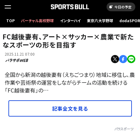
今日の予定
TOP
バーチャル高校野球
インターハイ
東京六大学野球
dodaSPO
（新しいタブ
FC越後妻有、アート×サッカー×農業で新た
なスポーツの形を目指す
2025.11.21 07:00
全国から新潟の越後妻有（えちごつまり）地域に移住し、農
作業や芸術祭の運営をしながらチームの活動を続ける
「FC越後妻有」の…
記事全文を見る
パラスポーツ