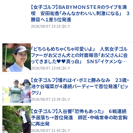
【女子ゴルフ】ＢＡＢＹＭＯＮＳＴＥＲのライブを満
喫 安田祐香「みんなかわいい。刺激になる」 ３
勝目へ１差５位発進
2026/08/07 23:10
ゴルフ
「どちらもめちゃくちゃ可愛いよ」 人気女子ゴル
ファーがお父さん犬との対面報告「お父さんに会
ってきました♥♥真っ白」 ＳＮＳ「イケメンなお
父さん」「白戸家入りするんですか？」
2026/08/07 23:08
ゴルフ
【女子ゴルフ】憧れはイ・ボミと勝みなみ ２３歳・
池ケ谷瑠菜が４連続バーディーで首位発進「ビッ
クリ」
2026/08/07 22:39
ゴルフ
【女子ゴルフ】入谷響「恐怖もあった」 ６戦連続
予選落ち→首位発進 師匠・中嶋常幸の助言胸
に再出発
2026/08/07 21:43
ゴルフ