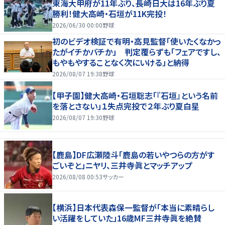
東海大甲府が11年ぶり、長崎日大は16年ぶり夏
勝利！健大高崎・石垣が11K完投！
2026/06/30 00:00
野球
初のビデオ検証で有明・高見監督「使いたくなかっ
たがイチかバチか」 判定覆らずも「フェアですし、
もやもやすることなく次にいける」と納得
2026/08/07 19:38
野球
【甲子園】健大高崎・石垣聡志「『石垣』という名前
を落とさない」１失点完投で２年ぶり夏白星
2026/08/07 19:30
野球
【鹿島】DF広瀬陸斗「鹿島の若いやつらの方がす
ごいぞと」ニヤリ、三井寺眞とマッチアップ
2026/08/08 00:53
サッカー
【横浜】日本代表森保一監督が「本当に素晴らし
い活躍をしていた」16歳MF三井寺眞を絶賛