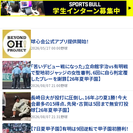
球心会公式アプリ提供開始！
2026/05/27 00:00
野球
｢苦いデビュー戦になった｣立命館宇治vs有明戦
で聖地初ジャッジの女性審判、6回に自ら判定覆
したプレーを謝罪【26年夏甲子園】
2026/08/07 21:00
野球
長崎日大が投打に圧倒し、16年ぶり夏1勝！今大
会最多の15得点、先発・古賀は5回まで無安打投
球【26年夏甲子園】
2026/08/07 21:31
野球
【7日夏甲子園】有明は9回逆転で甲子園初勝利！