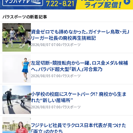
パラスポーツ
の新着記事
資金ゼロでも諦めなかった。ガイナーレ鳥取・元J
リーガー社長の廃校再生挑戦記
2026/08/07 07:00
パラスポーツ
左足切断・競技転向から一躍、ロス金メダル候補
へ。パラバド超大型「新人」河合紫乃
2026/08/05 07:00
パラスポーツ
小学校の校庭にスケートパーク!? 廃校から生ま
れた“新しい居場所”
2026/08/03 07:00
パラスポーツ
フジテレビ社員でラクロス日本代表が見つけた
「両立」のかたち