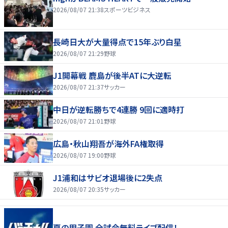
2026/08/07 21:38
スポーツビジネス
長崎日大が大量得点で15年ぶり白星
2026/08/07 21:29
野球
J1開幕戦 鹿島が後半ATに大逆転
2026/08/07 21:37
サッカー
中日が逆転勝ちで4連勝 9回に適時打
2026/08/07 21:01
野球
広島・秋山翔吾が海外FA権取得
2026/08/07 19:00
野球
J1浦和はサビオ退場後に2失点
2026/08/07 20:35
サッカー
夏の甲子園 全試合無料ライブ配信！