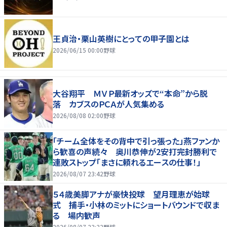
王貞治・栗山英樹にとっての甲子園とは
2026/06/15 00:00
野球
大谷翔平 ＭＶＰ最新オッズで“本命”から脱
落 カブスのＰＣＡが人気集める
2026/08/08 02:00
野球
「チーム全体をその背中で引っ張った」燕ファンか
ら歓喜の声続々 奥川恭伸が2安打完封勝利で
連敗ストップ「まさに頼れるエースの仕事！」
2026/08/07 23:42
野球
５４歳美脚アナが豪快投球 望月理恵が始球
式 捕手・小林のミットにショートバウンドで収ま
る 場内歓声
2026/08/07 23:32
野球