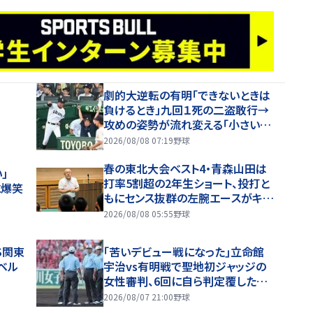
劇的大逆転の有明「できないときは
負けるとき」九回１死の二盗敢行→
攻めの姿勢が流れ変える「小さい力
でも一生懸命やることが」の高見監
2026/08/08 07:19
野球
督「涙が出そうに」
春の東北大会ベスト4・青森山田は
い」
打率5割超の2年生ショート、投打と
に爆笑
もにセンス抜群の左腕エースがキー
マン【26年夏甲子園・ベンチ入り選
2026/08/08 05:55
野球
手】
S関東
｢苦いデビュー戦になった｣立命館
ベル
宇治vs有明戦で聖地初ジャッジの
女性審判、6回に自ら判定覆したプ
レーを謝罪【26年夏甲子園】
2026/08/07 21:00
野球