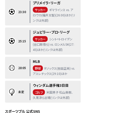
プリメイラ・リーガ
サッカー
ギマラインス vs. ア
23:30
ロウカ(福井太智)(26:00)ほか(リ
ンクは外部)
ジュピラー・プロ・リーグ
サッカー
シント=トロイデン
25:15
(谷口彰悟ら) vs. ロンメルSK(27:
45)ほか(リンクは外部)
MLB
28:05
野球
Rソックス(吉田正尚) vs.
アスレチックス(29:10)ほか
ウィンダム選手権3日目
未定
ゴルフ
米国男子 松山英樹、
久常涼ら出場(リンクは外部)
スポーツブル 公式SNS