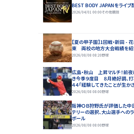
BEST BODY JAPANをライブ
2026/04/01 00:00
その他競技
【夏の甲子園】1回戦・新田 - 
東 両校の地方大会戦績を紹
2026/08/08 08:20
野球
広島・秋山 上昇マルチ！前夜
き今季９度目 ８月絶好調、打
４４「経験してきたことが生か
いるのかなと」
2026/08/08 08:00
野球
阪神ＯＢ狩野氏が評価した中
テリーの選択、大山選手へのラ
ボール
2026/08/08 08:00
野球