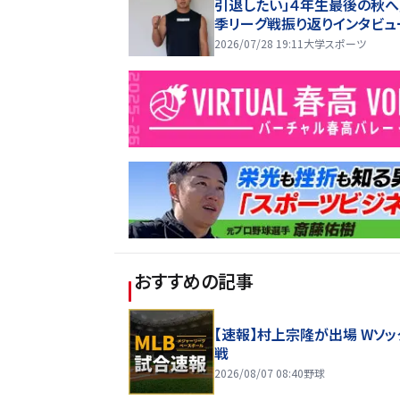
引退したい」４年生最後の秋
季リーグ戦振り返りインタビュ
10回・山田隼
2026/07/28 19:11
大学スポーツ
おすすめの記事
【速報】村上宗隆が出場 Wソッ
戦
2026/08/07 08:40
野球