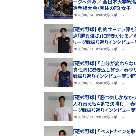
ーグへ弾み／ 全日本大学総
選手権大会（団体の部）女子
2026/08/04 18:00
大学スポーツ
[硬式野球] 劇的サヨナラ弾
点「勝負強さ」に磨きかける／
リーグ戦振り返りインタビュー
回・山内教輔
2026/08/03 18:58
大学スポーツ
[硬式野球] 「自分が変わらな
責任胸に巻き返し誓う／春季
戦振り返りインタビュー第14回
中一樹
2026/08/01 18:48
大学スポーツ
[硬式野球] 「勝つ気しかなかっ
入れ替え戦４番で決勝打 ／春
ーグ戦振り返りインタビュー第
回・金丸健司
2026/07/30 19:02
大学スポーツ
[硬式野球] 「ベストナインを取