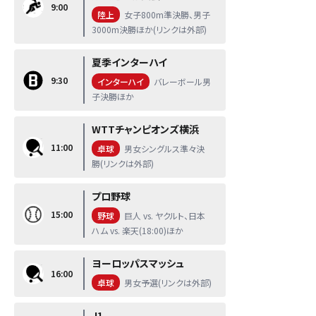
9:00
陸上
女子800m準決勝、男子
3000m決勝ほか(リンクは外部)
夏季インターハイ
9:30
インターハイ
バレーボール男
子決勝ほか
WTTチャンピオンズ横浜
11:00
卓球
男女シングルス準々決
勝(リンクは外部)
プロ野球
15:00
野球
巨人 vs. ヤクルト、日本
ハム vs. 楽天(18:00)ほか
ヨーロッパスマッシュ
16:00
卓球
男女予選(リンクは外部)
J1