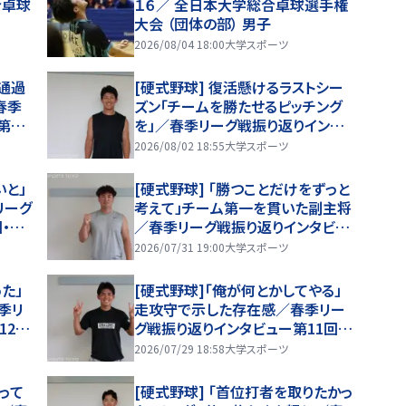
合卓球
１６／ 全日本大学総合卓球選手権
大会 （団体の部） 男子
2026/08/04 18:00
大学スポーツ
も通過
[硬式野球] 復活懸けるラストシー
春季
ズン「チームを勝たせるピッチング
第16
を」／春季リーグ戦振り返りインタ
ビュー第15回・大坪廉
2026/08/02 18:55
大学スポーツ
いと」
[硬式野球] 「勝つことだけをずっと
リーグ
考えて」チーム第一を貫いた副主将
・髙
／春季リーグ戦振り返りインタビュ
ー第13回・中村瑠斗
2026/07/31 19:00
大学スポーツ
た」
[硬式野球]「俺が何とかしてやる」
季リ
走攻守で示した存在感／春季リー
12
グ戦振り返りインタビュー第11回・
大城戸陸琥
2026/07/29 18:58
大学スポーツ
って
[硬式野球] 「首位打者を取りたかっ