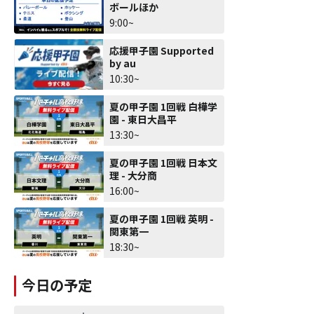
ボールほか
9:00~
応援甲子園 Supported
by au
10:30~
夏の甲子園 1回戦 白樺学
園 - 東日大昌平
13:30~
夏の甲子園 1回戦 日本文
理 - 大分商
16:00~
夏の甲子園 1回戦 英明 -
関東第一
18:30~
今日の予定