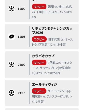
サッカー
福岡 vs. 神戸、広島
19:00
vs. 千葉(19:15)ほか(リンクは外
部)
リポビタンDチャレンジカッ
プ2026
19:05
ラグビー
日本代表 vs. オース
トラリア代表(リンクは外部)
カラバオカップ
サッカー
1回戦 コルチェスタ
21:00
ー vs. サウサンプトン(菅原由勢
ら)ほか(リンクは外部)
エールディヴィジ
サッカー
NECナイメヘン(小
23:30
川航基) vs. テルスターほか(リン
クは外部)