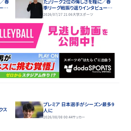
へ／春
た」リーグ２位の悔しさを糧に／春
ー第
季リーグ戦振り返りインタビュー第
９回・冨安海来
2026/07/27 21:06
大学スポーツ
プレミア 日本選手がシーズン最多9
クス
人に
2026/08/08 00:44
サッカー