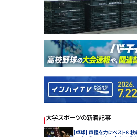
大学スポーツ
の新着記事
[卓球] 声援を力にベスト８ 秋