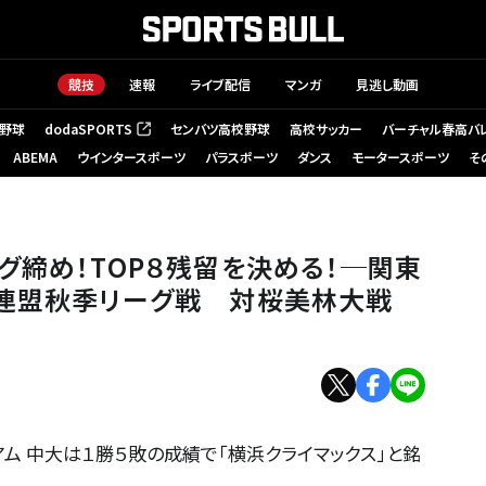
競技
速報
ライブ配信
マンガ
見逃し動画
野球
dodaSPORTS
センバツ高校野球
高校サッカー
バーチャル春高バ
（新しいタブで開く）
ABEMA
ウインタースポーツ
パラスポーツ
ダンス
モータースポーツ
そ
グ締め！TOP８残留を決める！─関東
ル連盟秋季リーグ戦 対桜美林大戦
アム 中大は１勝５敗の成績で「横浜クライマックス」と銘