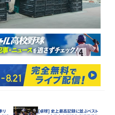
季リ
[卓球] 史上最高記録に並ぶベスト