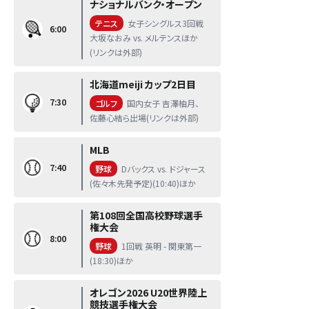
ナショナルバンク・オープン
テニス
女子シングルス3回戦
6:00
大坂なおみ vs. メルテンスほか
(リンクは外部)
北海道meiji カップ2日目
7:30
ゴルフ
国内女子 吉澤柚月、
佐藤心結ら出場(リンクは外部)
MLB
7:40
野球
Dバックス vs. ドジャース
(佐々木先発予定)(10:40)ほか
第108回全国高校野球選手
権大会
8:00
野球
1回戦 英明 - 関東第一
(18:30)ほか
オレゴン2026 U20世界陸上
競技選手権大会