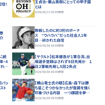
王貞治・栗山英樹にとっての甲子園
配信！
とは
2026/06/15 00:00
野球
敗戦したのに約3桁のボーナ
花巻
ス “ウハウハ”だった社会人1年
介
目…砕かれた自信
2026/08/08 08:08
野球
に続
【ヤクルト】松本健吾が１軍合流、出
率・４
場選手登録はされず９日先発か １
されて
日２軍戦先発し５回２失点
2026/08/08 08:00
野球
日バッ
【横山竜士氏の眼】広島・森下は勝
スト
ち星こそつかなかったが復調を強く
印象づける内容 一つ課題を挙げ
るなら走者を背負ってからの投球
2026/08/08 08:00
野球