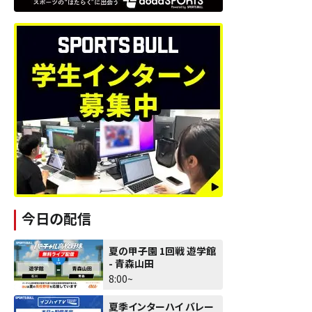
今日の配信
夏の甲子園 1回戦 遊学館
- 青森山田
8:00~
夏季インターハイ バレー