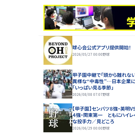
球心会公式アプリ提供開始！
2026/05/27 00:00
野球
甲子園中継で「頭から離れな
異様な“中毒性”…日本企業
「いっぱい見る季節」
2026/08/08 07:07
野球
【甲子園】センバツ８強・英明V
４強・関東第一 ともにハイレ
な投手力／見どころ
2026/06/29 00:00
野球