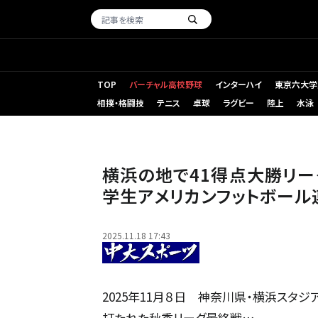
TOP
バーチャル高校野球
インターハイ
東京六大学
相撲・格闘技
テニス
卓球
ラグビー
陸上
水泳
横浜の地で41得点大勝リー
学生アメリカンフットボー
2025.11.18 17:43
2025年11月８日 神奈川県・横浜スタジ
打たれた秋季リーグ最終戦…