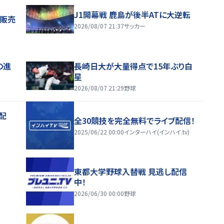
J1開幕戦 鹿島が後半ATに大逆転
般販売
2026/08/07 21:37
サッカー
の進
長崎日大が大量得点で15年ぶり白
星
2026/08/07 21:29
野球
配
全30競技を完全無料でライブ配信！
2025/06/22 00:00
インターハイ(インハイ.tv)
東都大学野球入替戦 見逃し配信
中！
2026/06/30 00:00
野球