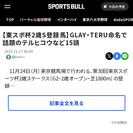
今日の予定
TOP
バーチャル高校野球
インターハイ
東京六大学野球
dodaSPO
2歳新馬戦・テルヒコウと坂井瑠星騎手
（新しいタブ
【東スポ杯2歳S登録馬】GLAY・TERU命名で
話題のテルヒコウなど15頭
2025.11.17 06:09
11月24日（月）東京競馬場で行われる、第30回東京スポ
ーツ杯2歳ステークス（G2・2歳オープン・芝1800m）の登
録…
記事全文を見る
その他競技