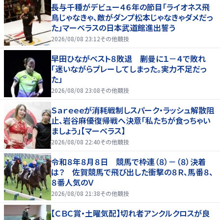
長与千種がデビュー４６年の節目「ライオネス飛
鳥じゃなきゃ、敵がダンプ松本じゃなきゃダメだっ
た」マーベラスの日本武道館進出誓う
2026/08/08 23:12
その他競技
早田ひながベスト８敗退 蒯曼に１－４で敗れ
「迷いながらプレーしてしまった。実力不足だっ
た」
2026/08/08 23:08
その他競技
Ｓａｒｅｅｅが消耗戦制しスパーク・ラッシュ解散阻
止、岩谷麻優復帰戦へ決意「私たちが食っちゃい
ましょう」【マーベラス】
2026/08/08 22:40
その他競技
令和８年８月８日 競馬で枠連（８）－（８）決着
は？ 佐賀競馬で飛び出した衝撃の８Ｒ、馬番８、
８番人気のＶ
2026/08/08 21:38
その他競技
【ＣＢＣ賞・土曜気配】切れ者アンクルクロスが良