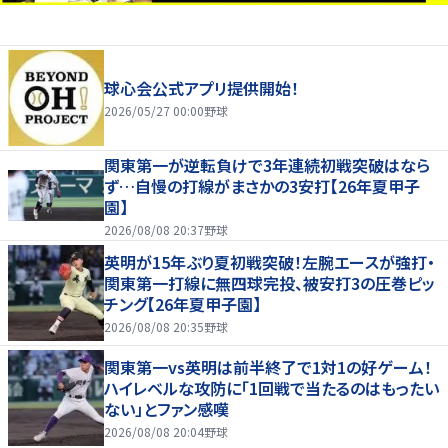
球心会公式アプリ提供開始！
2026/05/27 00:00
野球
関東第一が逆転負けで3年連続初戦突破はなら
ず…自慢の打線がまさかの3安打【26年夏甲子
園】
2026/08/08 20:37
野球
英明が15年ぶり夏初戦突破！左腕エースが強打・
関東第一打線に無四球完投、被安打3の圧巻ピッ
チング【26年夏甲子園】
2026/08/08 20:35
野球
関東第一vs英明は前半終了で1対1の好ゲーム！
ハイレベルな攻防に「1回戦で当たるのはもったい
ない」とファン感嘆
2026/08/08 20:04
野球