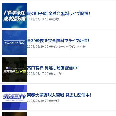
夏の甲子園 全試合無料ライブ配信！
2026/04/13 00:00
野球
全30競技を完全無料でライブ配信！
2025/06/20 00:00
インターハイ(インハイ.tv)
高円宮杯 見逃し動画配信中！
2026/06/17 00:00
サッカー
東都大学野球入替戦 見逃し配信中！
2026/06/30 00:00
野球