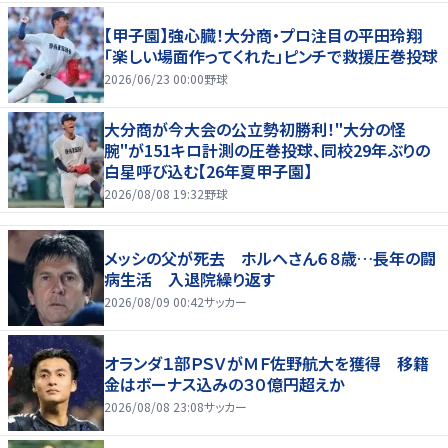
【甲子園】強心臓！大分商・プロ注目の平田玲翔
「楽しい場面作ってくれた」ピンチで救援圧巻投球
2026/06/23 00:00
野球
大分商が今大会の公立勢初勝利！"大分の怪
腕"が151キロ計測の圧巻投球、同校29年ぶりの
白星呼び込む【26年夏甲子園】
2026/08/08 19:32
野球
メッシの父が死去 ホルヘさん６８歳…長年の闘
病生活 入退院繰り返す
2026/08/09 00:42
サッカー
オランダ１部ＰＳＶがＭＦ佐野航大を獲得 移籍
金はボーナス込みの３０億円超えか
2026/08/08 23:08
サッカー