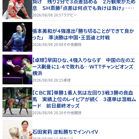
負け 残り２分で３点差詰める ２万観衆がため
息 ＳＨ斎藤「点差は何点でも負けは負け」…前
半にＳＯ伊藤龍が先制トライ、３２ー３５で惜敗
2026/08/08 20:57
ラグビー
張本美和が４強進出「勝ち切ることができて良か
った」 準決勝は中国・王芸迪と対戦
2026/08/08 20:08
その他競技
【卓球】早田ひな、４強入りならず 中国の左のエ
ース蒯曼に１-４で敗れる…ＷＴＴチャンピオンズ
横浜
2026/08/08 20:15
卓球
【ＣＢＣ賞】単勝１番人気は左回り３戦３勝の良血
馬 実績上位のレイピアが続く ３連単は混戦ム
ード 前日最終オッズ
2026/08/08 20:20
その他競技
石田実莉 逆転勝ちでインハイV
2026/08/08 17:40
テニス