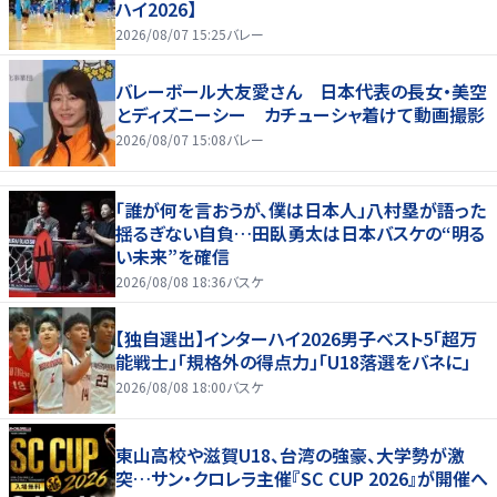
ハイ2026】
2026/08/07 15:25
バレー
バレーボール大友愛さん 日本代表の長女・美空
とディズニーシー カチューシャ着けて動画撮影
2026/08/07 15:08
バレー
「誰が何を言おうが、僕は日本人」八村塁が語った
揺るぎない自負…田臥勇太は日本バスケの“明る
い未来”を確信
2026/08/08 18:36
バスケ
【独自選出】インターハイ2026男子ベスト5「超万
能戦士」「規格外の得点力」「U18落選をバネに」
2026/08/08 18:00
バスケ
東山高校や滋賀U18、台湾の強豪、大学勢が激
突…サン・クロレラ主催『SC CUP 2026』が開催へ