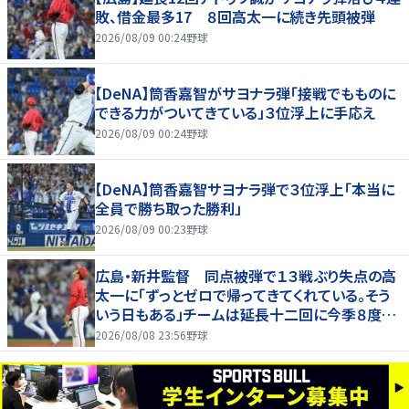
敗、借金最多17 ８回高太一に続き先頭被弾
2026/08/09 00:24
野球
【DeNA】筒香嘉智がサヨナラ弾「接戦でもものに
できる力がついてきている」３位浮上に手応え
2026/08/09 00:24
野球
【DeNA】筒香嘉智サヨナラ弾で３位浮上「本当に
全員で勝ち取った勝利」
2026/08/09 00:23
野球
広島・新井監督 同点被弾で１３戦ぶり失点の高
太一に「ずっとゼロで帰ってきてくれている。そう
いう日もある」チームは延長十二回に今季８度目
サヨナラ負け
2026/08/08 23:56
野球