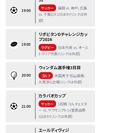
サッカー
福岡 vs. 神戸、広島
19:00
vs. 千葉(19:15)ほか(リンクは外
部)
リポビタンDチャレンジカッ
プ2026
19:05
ラグビー
日本代表 vs. オース
トラリア代表(リンクは外部)
ウィンダム選手権3日目
20:00
ゴルフ
米国男子 松山英樹、
久常涼ら出場(リンクは外部)
カラバオカップ
サッカー
1回戦 コルチェスタ
21:00
ー vs. サウサンプトン(菅原由勢
ら)ほか(リンクは外部)
エールディヴィジ