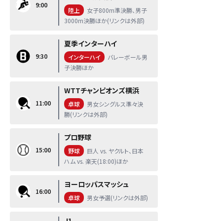
9:00
陸上
女子800m準決勝、男子
3000m決勝ほか(リンクは外部)
夏季インターハイ
9:30
インターハイ
バレーボール男
子決勝ほか
WTTチャンピオンズ横浜
11:00
卓球
男女シングルス準々決
勝(リンクは外部)
プロ野球
15:00
野球
巨人 vs. ヤクルト、日本
ハム vs. 楽天(18:00)ほか
ヨーロッパスマッシュ
16:00
卓球
男女予選(リンクは外部)
J1