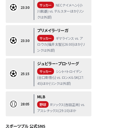
サッカー
NECナイメヘン(小
23:30
川航基) vs. テルスターほか(リン
クは外部)
プリメイラ・リーガ
サッカー
ギマラインス vs. ア
23:30
ロウカ(福井太智)(26:00)ほか(リ
ンクは外部)
ジュピラー・プロ・リーグ
サッカー
シント=トロイデン
25:15
(谷口彰悟ら) vs. ロンメルSK(27:
45)ほか(リンクは外部)
MLB
28:05
野球
Rソックス(吉田正尚) vs.
アスレチックス(29:10)ほか
スポーツブル 公式SNS