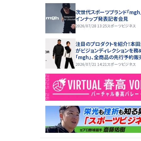
信番組 「応援甲子園 Support
次世代スポーツブランド「mgh
y au」がスタート〜
インナップ発表記者会見
2026/07/28 13:25
スポーツビジネス
注目のプロダクトを紹介！本
がビジョンディレクションを務
「mgh」、全商品の先行予約販
開始！
2026/07/21 14:21
スポーツビジネス