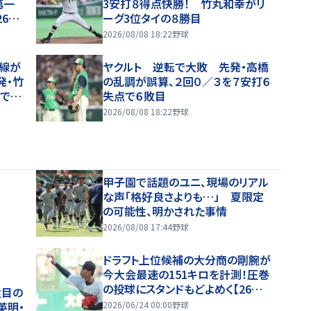
第一
3安打８得点快勝！ 竹丸和幸がリ
26年
ーグ3位タイの８勝目
2026/08/08 18:22
野球
線が
ヤクルト 逆転で大敗 先発・高橋
発・竹
の乱調が誤算、２回０／３を７安打６
で８
失点で６敗目
2026/08/08 18:22
野球
甲子園で話題のユニ、現場のリアル
な声「格好良さよりも…」 夏限定
の可能性、明かされた事情
2026/08/08 17:44
野球
ドラフト上位候補の大分商の剛腕が
今大会最速の151キロを計測！圧巻
の投球にスタンドもどよめく【26年
注目の
夏甲子園】
英明・
2026/06/24 00:00
野球