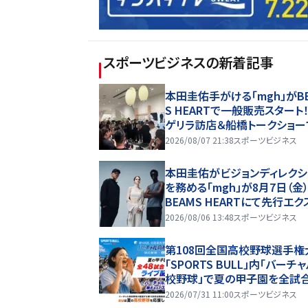
スポーツビジネス
の新着記事
本田圭佑手がける「mgh」がB
S HEARTで一般販売スタート
ゲリラ訪店＆船橋トークショー
場は大熱狂
2026/08/07 21:38
スポーツビジネス
本田圭佑がビジョンディレクシ
を務める「mgh」が8月7日（金
BEAMS HEARTにて先行エク
ーシブ展開をスタート！全39
2026/08/06 13:48
スポーツビジネス
の実店舗へ、新宿POP UPやト
ショーも！
第108回全国高校野球選手権
「SPORTS BULL」内「バーチ
校野球」で夏の甲子園を全試
料ライブ配信！ ～auが夏の
2026/07/31 11:00
スポーツビジネス
球を応援！夏を盛り上げるライ