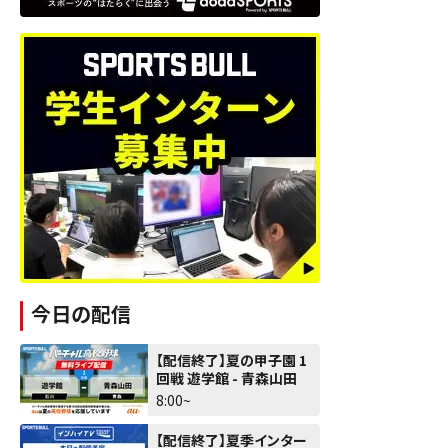
今日の配信
【配信終了】夏の甲子園 1
回戦 遊学館 - 青森山田
8:00~
【配信終了】夏季インター