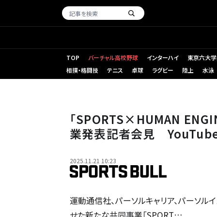
TOP
バーチャル高校野球
インターハイ
東京六大学
相撲・格闘技
テニス
卓球
ラグビー
陸上
水泳
「SPORTS×HUMAN E
業発表記者会見 YouTu
2025.11.21 10:23
運動通信社、パーソルキャリア、パーソル
せた新たな共同事業「SPORT…