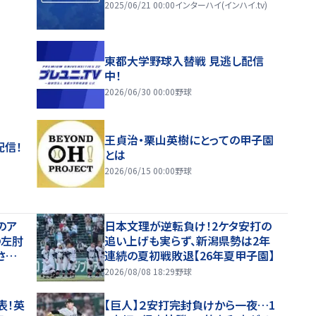
2025/06/21 00:00
インターハイ(インハイ.tv)
東都大学野球入替戦 見逃し配信
中！
2026/06/30 00:00
野球
王貞治・栗山英樹にとっての甲子園
配信！
とは
2026/06/15 00:00
野球
のア
日本文理が逆転負け！2ケタ安打の
の左肘
追い上げも実らず、新潟県勢は2年
さ
連続の夏初戦敗退【26年夏甲子園】
ともに
2026/08/08 18:29
野球
らう
表！英
【巨人】２安打完封負けから一夜…1