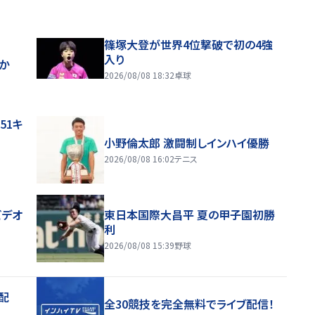
篠塚大登が世界4位撃破で初の4強
入り
ほか
2026/08/08 18:32
卓球
51キ
小野倫太郎 激闘制しインハイ優勝
2026/08/08 16:02
テニス
ビデオ
東日本国際大昌平 夏の甲子園初勝
利
2026/08/08 15:39
野球
配
全30競技を完全無料でライブ配信！