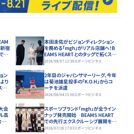
EAM
本田圭佑がビジョンディレクション
！新宿
を務める「mgh」がリアル店舗へ！B
で現
EAMS HEARTとのタッグで拓くスポ
ーツウェアの新たな挑戦
2026/08/07 12:30
スポーツビジネス
ョン
2年目のジャパンサマーリーグ、今年
）より
は菊池雄星投手の「K.O.H」からコ
スクル
ーチを派遣
型が初
2026/08/04 15:50
スポーツビジネス
ーク
大会
スポーツブランド「mgh」が全ライン
ャル高
ナップ発売開始 BEAMS HEART
合無
での先行エクスクルーシブ展開を発
高校野
表「あえて邪道を突き進む」
2026/07/28 17:03
スポーツビジネス
ブ配