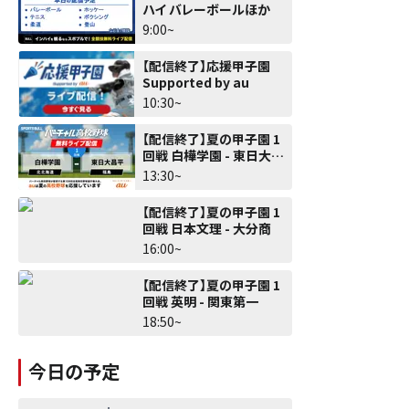
ハイ バレーボールほか
9:00~
【配信終了】応援甲子園
Supported by au
10:30~
【配信終了】夏の甲子園 1
回戦 白樺学園 - 東日大昌
平
13:30~
【配信終了】夏の甲子園 1
回戦 日本文理 - 大分商
16:00~
【配信終了】夏の甲子園 1
回戦 英明 - 関東第一
18:50~
今日の予定