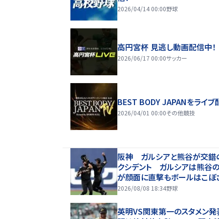
2026/04/14 00:00
野球
高円宮杯 見逃し動画配信中！
2026/06/17 00:00
サッカー
BEST BODY JAPANをライブ
2026/04/01 00:00
その他競技
阪神 ガルシアと熊谷が交錯
クシデント ガルシアは熊谷
が顔面に直撃もボールはこぼ
ず トレーナーが駆け寄るも
2026/08/08 18:34
野球
プレー続行 直後に３連打食
英明VS関東第一のスタメン発