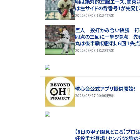
明は絶対的左腕エース、関東
は左サイドの背番号1が先発【
夏甲子園】
2026/08/08 18:24
野球
巨人 投打かみ合い快勝 打
同点の三回に一挙５得点 先
丸は後半戦初勝利、６回１失点
勝目
2026/08/08 18:22
野球
球心会公式アプリ提供開始！
2026/05/27 00:00
野球
【8日の甲子園見どころ】プロ
好投手が登場！センバツ8強の