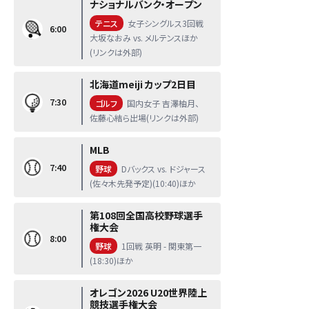
ナショナルバンク・オープン
テニス
女子シングルス3回戦
6:00
大坂なおみ vs. メルテンスほか
(リンクは外部)
北海道meiji カップ2日目
7:30
ゴルフ
国内女子 吉澤柚月、
佐藤心結ら出場(リンクは外部)
MLB
7:40
野球
Dバックス vs. ドジャース
(佐々木先発予定)(10:40)ほか
第108回全国高校野球選手
権大会
8:00
野球
1回戦 英明 - 関東第一
(18:30)ほか
オレゴン2026 U20世界陸上
競技選手権大会