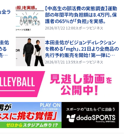
ed b
【中高生の部活費の実態調査】運動
」全ラ
部の年間平均負担額は8.4万円。保
護者の65％が「負担」を実感。
2026/07/22 12:00
スポーツビジネス
田圭佑
本田圭佑がビジョンディレクション
める
を務める「mgh」、21日より全商品の
売を
先行予約販売を開始！第一弾に続き
全ラインナップが解禁！
2026/07/21 13:59
スポーツビジネス