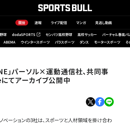
競技
速報
ライブ配信
マンガ
見逃し動画
野球
dodaSPORTS
センバツ高校野球
高校サッカー
バーチャル春高バ
（新しいタブで開く）
ABEMA
ウインタースポーツ
パラスポーツ
ダンス
モータースポーツ
そ
NGINE」パーソル×運動通信社、共同事
beにてアーカイブ公開中
イノベーションの3社は、スポーツと人材領域を掛け合わ