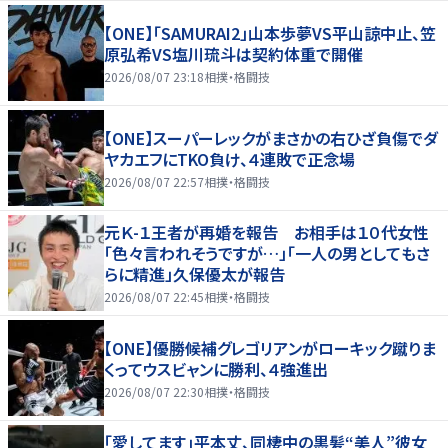
【ONE】「SAMURAI2」山本歩夢VS平山諒中止、笠
原弘希VS塩川琉斗は契約体重で開催
2026/08/07 23:18
相撲・格闘技
【ONE】スーパーレックがまさかの右ひざ負傷でダ
ヤカエフにTKO負け、４連敗で正念場
2026/08/07 22:57
相撲・格闘技
元Ｋ-１王者が再婚を報告 お相手は１０代女性
「色々言われそうですが…」「一人の男としてもさ
らに精進」久保優太が報告
2026/08/07 22:45
相撲・格闘技
【ONE】優勝候補グレゴリアンがローキック蹴りま
くってウスビャンに勝利、４強進出
2026/08/07 22:30
相撲・格闘技
「愛してます」平本丈、同棲中の黒髪“美人”彼女