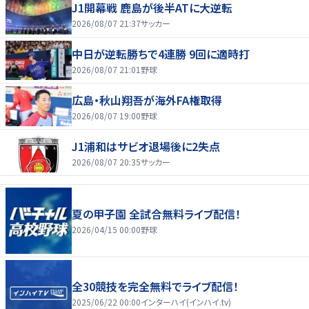
J1開幕戦 鹿島が後半ATに大逆転
2026/08/07 21:37
サッカー
中日が逆転勝ちで4連勝 9回に適時打
2026/08/07 21:01
野球
広島・秋山翔吾が海外FA権取得
2026/08/07 19:00
野球
J1浦和はサビオ退場後に2失点
2026/08/07 20:35
サッカー
夏の甲子園 全試合無料ライブ配信！
2026/04/15 00:00
野球
全30競技を完全無料でライブ配信！
2025/06/22 00:00
インターハイ(インハイ.tv)