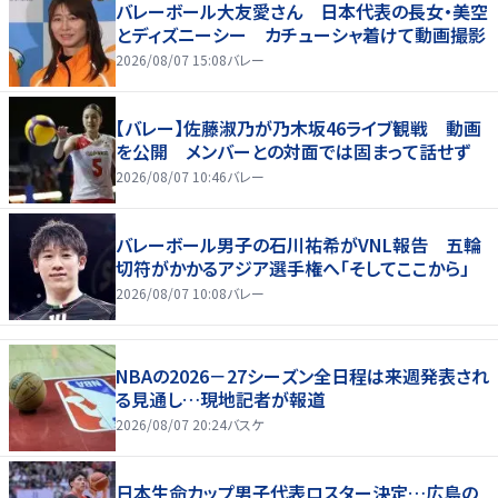
バレーボール大友愛さん 日本代表の長女・美空
とディズニーシー カチューシャ着けて動画撮影
2026/08/07 15:08
バレー
【バレー】佐藤淑乃が乃木坂46ライブ観戦 動画
を公開 メンバーとの対面では固まって話せず
2026/08/07 10:46
バレー
バレーボール男子の石川祐希がVNL報告 五輪
切符がかかるアジア選手権へ「そしてここから」
2026/08/07 10:08
バレー
NBAの2026－27シーズン全日程は来週発表され
る見通し…現地記者が報道
2026/08/07 20:24
バスケ
日本生命カップ男子代表ロスター決定…広島の