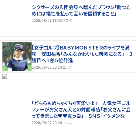
シクサーズの入団会見へ臨んだブラウン「勝つた
めには犠牲を払って互いを信頼すること」
2026/08/07 18:33
バスケ
【女子ゴルフ】ＢＡＢＹＭＯＮＳＴＥＲのライブを満
喫 安田祐香「みんなかわいい。刺激になる」 ３
勝目へ１差５位発進
2026/08/07 23:10
ゴルフ
「どちらもめちゃくちゃ可愛いよ」 人気女子ゴル
ファーがお父さん犬との対面報告「お父さんに会
ってきました♥♥真っ白」 ＳＮＳ「イケメンなお
父さん」「白戸家入りするんですか？」
2026/08/07 23:08
ゴルフ