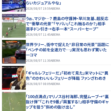
らいカジュアルやな」
2026/08/07 19:59
ABEMA
うぉ、マジか…？ 鹿島の守護神・早川友基、超反応
で“衝撃の光景”「ヤバい」「これ触るのか？」相手
選手ドン引き→右手一本“スーパーセーブ”
2026/08/07 11:45
ABEMA
世界ラリー、街中で捉えた“非日常の光景”話題に
「ベンチの前を全速力で…」実況も思わず驚いた
一コマ
2026/08/07 11:30
ABEMA
「ギャルレフェリーだ」「初めて見た」米マットに“異
色”のかわいいレフェリーが降臨 ファンざわめき
2026/08/07 08:09
ABEMA
「100点満点」マリノス谷村海那、完璧ムーブ→“裏
抜け弾”「これぞ9番」「興奮する！」相手守備のギャ
ップを狙う”斜めの抜け出し”