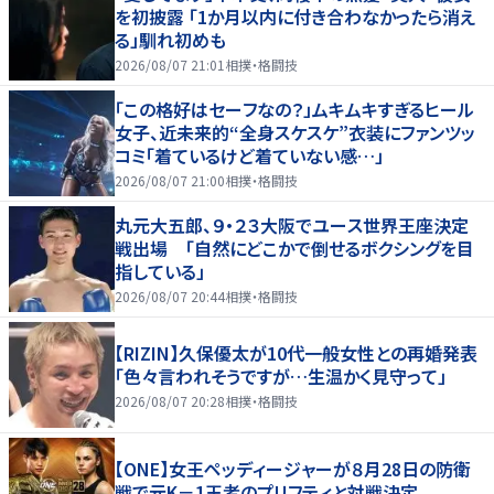
を初披露 「1か月以内に付き合わなかったら消え
る」馴れ初めも
2026/08/07 21:01
相撲・格闘技
「この格好はセーフなの？」ムキムキすぎるヒール
女子、近未来的“全身スケスケ”衣装にファンツッ
コミ「着ているけど着ていない感…」
2026/08/07 21:00
相撲・格闘技
丸元大五郎、９・２３大阪でユース世界王座決定
戦出場 「自然にどこかで倒せるボクシングを目
指している」
2026/08/07 20:44
相撲・格闘技
【RIZIN】久保優太が10代一般女性との再婚発表
「色々言われそうですが…生温かく見守って」
2026/08/07 20:28
相撲・格闘技
【ONE】女王ペッディージャーが８月28日の防衛
戦で元K－1王者のプリフティと対戦決定