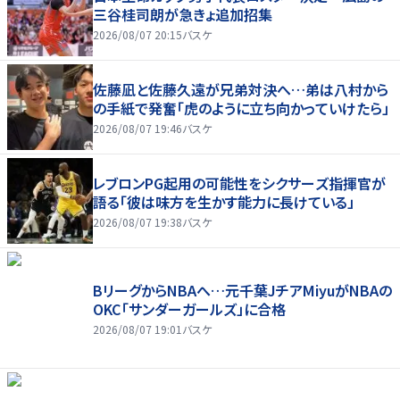
三谷桂司朗が急きょ追加招集
2026/08/07 20:15
バスケ
佐藤凪と佐藤久遠が兄弟対決へ…弟は八村から
の手紙で発奮「虎のように立ち向かっていけたら」
2026/08/07 19:46
バスケ
レブロンPG起用の可能性をシクサーズ指揮官が
語る「彼は味方を生かす能力に長けている」
2026/08/07 19:38
バスケ
BリーグからNBAへ…元千葉JチアMiyuがNBAの
OKC「サンダーガールズ」に合格
2026/08/07 19:01
バスケ