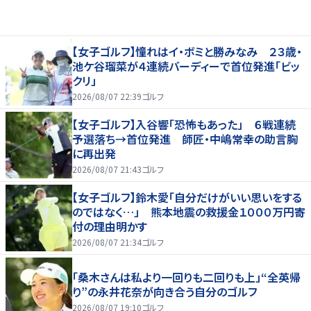
【女子ゴルフ】憧れはイ・ボミと勝みなみ ２３歳・
池ケ谷瑠菜が４連続バーディーで首位発進「ビッ
クリ」
2026/08/07 22:39
ゴルフ
【女子ゴルフ】入谷響「恐怖もあった」 ６戦連続
予選落ち→首位発進 師匠・中嶋常幸の助言胸
に再出発
2026/08/07 21:43
ゴルフ
【女子ゴルフ】鈴木愛「自分だけがいい思いをする
のではなく…」 熊本地震の救援金１０００万円寄
付の理由明かす
2026/08/07 21:34
ゴルフ
「桑木さんは私より一回りも二回りも上」“全英帰
り”の永井花奈が向き合う自分のゴルフ
2026/08/07 19:10
ゴルフ