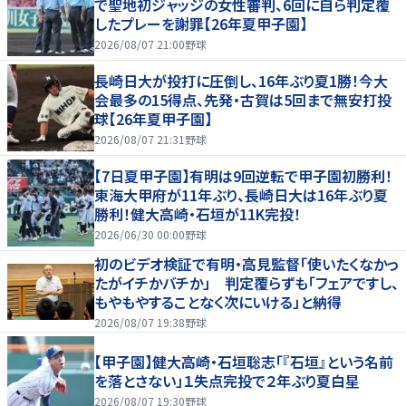
で聖地初ジャッジの女性審判、6回に自ら判定覆
したプレーを謝罪【26年夏甲子園】
2026/08/07 21:00
野球
長崎日大が投打に圧倒し、16年ぶり夏1勝！今大
会最多の15得点、先発・古賀は5回まで無安打投
球【26年夏甲子園】
2026/08/07 21:31
野球
【7日夏甲子園】有明は9回逆転で甲子園初勝利！
東海大甲府が11年ぶり、長崎日大は16年ぶり夏
勝利！健大高崎・石垣が11K完投！
2026/06/30 00:00
野球
初のビデオ検証で有明・高見監督「使いたくなかっ
たがイチかバチか」 判定覆らずも「フェアですし、
もやもやすることなく次にいける」と納得
2026/08/07 19:38
野球
【甲子園】健大高崎・石垣聡志「『石垣』という名前
を落とさない」１失点完投で２年ぶり夏白星
2026/08/07 19:30
野球