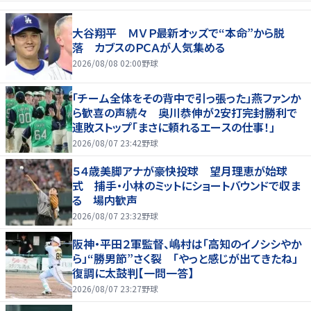
大谷翔平 ＭＶＰ最新オッズで“本命”から脱
落 カブスのＰＣＡが人気集める
2026/08/08 02:00
野球
「チーム全体をその背中で引っ張った」燕ファンか
ら歓喜の声続々 奥川恭伸が2安打完封勝利で
連敗ストップ「まさに頼れるエースの仕事！」
2026/08/07 23:42
野球
５４歳美脚アナが豪快投球 望月理恵が始球
式 捕手・小林のミットにショートバウンドで収ま
る 場内歓声
2026/08/07 23:32
野球
阪神・平田２軍監督、嶋村は「高知のイノシシやか
ら」“勝男節”さく裂 「やっと感じが出てきたね」
復調に太鼓判【一問一答】
2026/08/07 23:27
野球