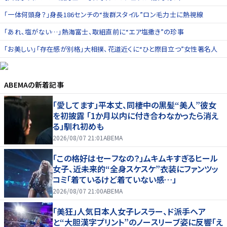
「一体何頭身？」身長186センチの“抜群スタイル”ロン毛力士に熱視線
「あれ、塩がない…」熱海富士、取組直前に“エア塩撒き”の珍事
「お美しい」「存在感が別格」大相撲、花道近くに“ひと際目立つ”女性著名人
ABEMA
の新着記事
「愛してます」平本丈、同棲中の黒髪“美人”彼女
を初披露 「1か月以内に付き合わなかったら消え
る」馴れ初めも
2026/08/07 21:01
ABEMA
「この格好はセーフなの？」ムキムキすぎるヒール
女子、近未来的“全身スケスケ”衣装にファンツッ
コミ「着ているけど着ていない感…」
2026/08/07 21:00
ABEMA
「美狂」人気日本人女子レスラー、ド派手ヘア
と“大胆漢字プリント”のノースリーブ姿に反響「え