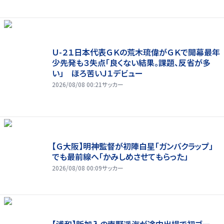
Ｕ-２１日本代表ＧＫの荒木琉偉がＧＫで開幕最年
少先発も３失点「良くない結果。課題、反省が多
い」 ほろ苦いＪ１デビュー
2026/08/08 00:21
サッカー
【Ｇ大阪】明神監督が初陣白星「ガンバクラップ」
でも最前線へ「かみしめさせてもらった」
2026/08/08 00:09
サッカー
【浦和】新加入の南野遥海が途中出場で初ゴー