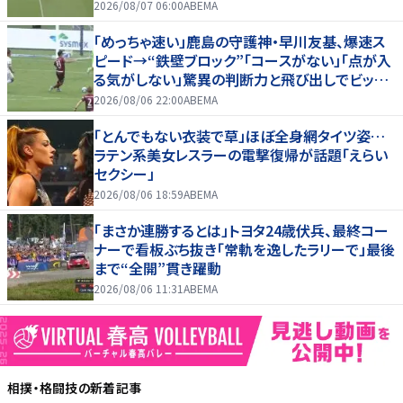
2026/08/07 06:00
ABEMA
「めっちゃ速い」鹿島の守護神・早川友基、爆速ス
ピード→“鉄壁ブロック”「コースがない」「点が入
る気がしない」驚異の判断力と飛び出しでビッグ
セーブ
2026/08/06 22:00
ABEMA
「とんでもない衣装で草」ほぼ全身網タイツ姿…
ラテン系美女レスラーの電撃復帰が話題「えらい
セクシー」
2026/08/06 18:59
ABEMA
「まさか連勝するとは」トヨタ24歳伏兵、最終コー
ナーで看板ぶち抜き「常軌を逸したラリーで」最後
まで“全開”貫き躍動
2026/08/06 11:31
ABEMA
相撲・格闘技
の新着記事