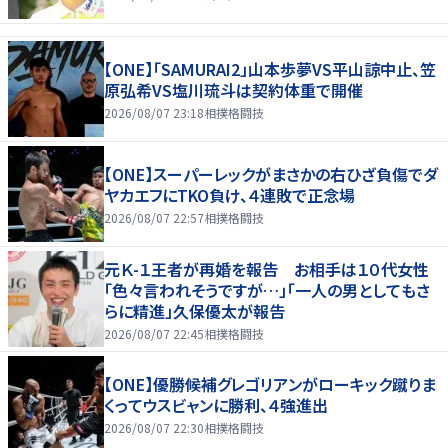
【ONE】「SAMURAI2」山本歩夢VS平山諒中止、笠
原弘希VS塩川琉斗は契約体重で開催
2026/08/07 23:18
相撲格闘技
【ONE】スーパーレックがまさかの右ひざ負傷でダ
ヤカエフにTKO負け、４連敗で正念場
2026/08/07 22:57
相撲格闘技
元Ｋ-１王者が再婚を報告 お相手は１０代女性
「色々言われそうですが…」「一人の男としてもさ
らに精進」久保優太が報告
2026/08/07 22:45
相撲格闘技
【ONE】優勝候補グレゴリアンがローキック蹴りま
くってウスビャンに勝利、４強進出
2026/08/07 22:30
相撲格闘技