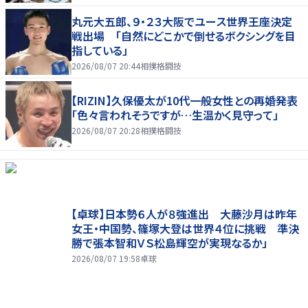
丸元大五郎、９・２３大阪でユース世界王座決定
戦出場 「自然にどこかで倒せるボクシングを目
指している」
2026/08/07 20:44
相撲格闘技
【RIZIN】久保優太が10代一般女性との再婚発表
「色々言われそうですが…生温かく見守って」
2026/08/07 20:28
相撲格闘技
【卓球】日本勢６人が８強進出 大藤沙月は昨年
女王・中国勢、篠塚大登は世界４位に挑戦 準決
勝で張本智和ＶＳ松島輝空が実現なるか」
2026/08/07 19:58
卓球