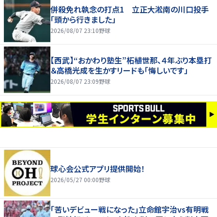
併殺免れ執念の打点1 立正大淞南の川口投手
「頭から行きました」
2026/08/07 23:10
野球
【西武】“おかわり塾生”柘植世那、４年ぶり本塁打
＆高橋光成を生かすリードも「悔しいです」
2026/08/07 23:09
野球
球心会公式アプリ提供開始！
2026/05/27 00:00
野球
｢苦いデビュー戦になった｣立命館宇治vs有明戦