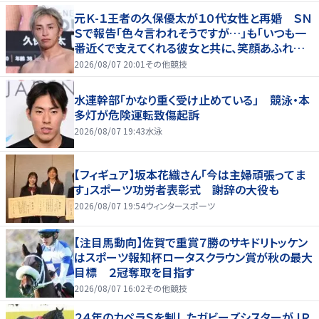
元Ｋ-１王者の久保優太が１０代女性と再婚 ＳＮ
Ｓで報告「色々言われそうですが…」も「いつも一
番近くで支えてくれる彼女と共に、笑顔あふれる
家庭を築いていきたい」
2026/08/07 20:01
その他競技
水連幹部「かなり重く受け止めている」 競泳・本
多灯が危険運転致傷起訴
2026/08/07 19:43
水泳
【フィギュア】坂本花織さん「今は主婦頑張ってま
す」スポーツ功労者表彰式 謝辞の大役も
2026/08/07 19:54
ウィンタースポーツ
【注目馬動向】佐賀で重賞７勝のサキドリトッケン
はスポーツ報知杯ロータスクラウン賞が秋の最大
目標 ２冠奪取を目指す
2026/08/07 16:02
その他競技
２４年のカペラＳを制したガビーズシスターがＪＲ