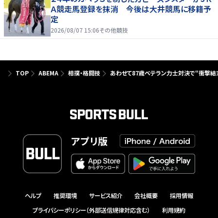
Ａ競走馬登録を抹消 今後は大井競馬に移籍予
定
2026/08/07 15:06
その他競技
TOP
ABEMA
相撲・格闘技
あわせて87歳ベテラン力士対決で“衝撃結末
アプリ版
ヘルプ
推奨環境
サービス紹介
会社概要
採用情報
プライバシーポリシー（外部送信規律対応含む）
利用規約