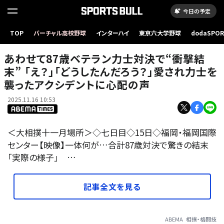
今日の予定
あわせて87歳ベテラン力士対決で“衝撃結末” 「え？」「どうしたんだろう？」愛され力士を襲っ
TOP
バーチャル高校野球
インターハイ
東京六大学野球
dodaSPO
たアクシデントに心配の声
（新しいタブ
あわせて87歳ベテラン力士対決で“衝撃結
末” 「え？」「どうしたんだろう？」愛され力士を
襲ったアクシデントに心配の声
2025.11.16 10:53
＜大相撲十一月場所＞◇七日目◇15日◇福岡・福岡国際
センター【映像】一体何が…合計87歳対決で驚きの結末
「実際の様子」 …
記事全文を見る
ABEMA
相撲・格闘技