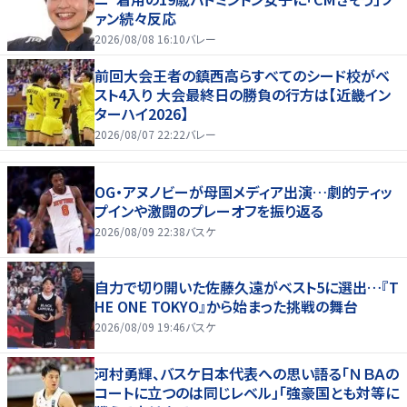
ァン続々反応
2026/08/08 16:10
バレー
前回大会王者の鎮西高らすべてのシード校がベ
スト4入り 大会最終日の勝負の行方は【近畿イン
ターハイ2026】
2026/08/07 22:22
バレー
OG・アヌノビーが母国メディア出演…劇的ティッ
プインや激闘のプレーオフを振り返る
2026/08/09 22:38
バスケ
自力で切り開いた佐藤久遠がベスト5に選出…『T
HE ONE TOKYO』から始まった挑戦の舞台
2026/08/09 19:46
バスケ
河村勇輝、バスケ日本代表への思い語る「ＮＢＡの
コートに立つのは同じレベル」「強豪国とも対等に