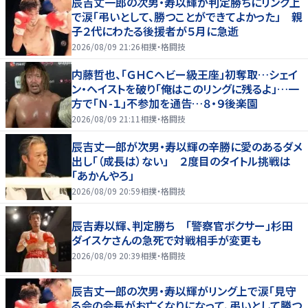
辰吉丈一郎の次男・寿以輝が判定勝ちにリング上
で涙「弔いとして、勝つことができてよかった」 親
子２代にわたる後援者が５月に急逝
2026/08/09 21:26
相撲・格闘技
内藤哲也、「ＧＨＣヘビー級王座」初奪取…シェイ
ン・ヘイストを破り「俺はこのリングに残るよ」…一
方で「Ｎ-１」不参加を通告…８・９後楽園
2026/08/09 21:11
相撲・格闘技
辰吉丈一郎が次男・寿以輝の辛勝に愛のあるダメ
出し「（成長は）ない」 ２度目のタイトル挑戦は
「あかんやろ」
2026/08/09 20:59
相撲・格闘技
辰吉寿以輝、判定勝ち 「警察官ボクサー」杉田
ダイスケさんの急死で対戦相手が変更も
2026/08/09 20:39
相撲・格闘技
辰吉丈一郎の次男・寿以輝がリング上で涙「見守
る会の会長がお亡くなりになって、弔いとして勝つ