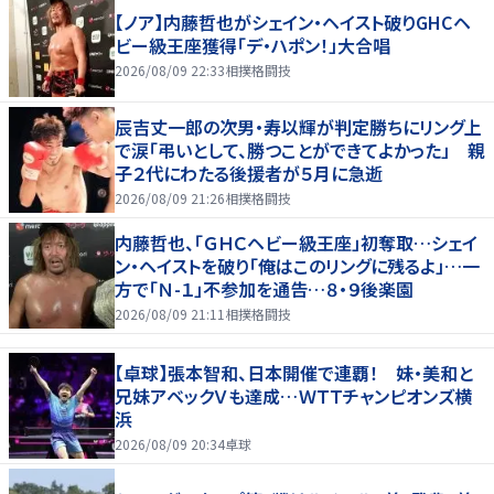
【ノア】内藤哲也がシェイン・ヘイスト破りGHCヘ
ビー級王座獲得「デ・ハポン！」大合唱
2026/08/09 22:33
相撲格闘技
辰吉丈一郎の次男・寿以輝が判定勝ちにリング上
で涙「弔いとして、勝つことができてよかった」 親
子２代にわたる後援者が５月に急逝
2026/08/09 21:26
相撲格闘技
内藤哲也、「ＧＨＣヘビー級王座」初奪取…シェイ
ン・ヘイストを破り「俺はこのリングに残るよ」…一
方で「Ｎ-１」不参加を通告…８・９後楽園
2026/08/09 21:11
相撲格闘技
【卓球】張本智和、日本開催で連覇！ 妹・美和と
兄妹アベックＶも達成…ＷＴＴチャンピオンズ横
浜
2026/08/09 20:34
卓球