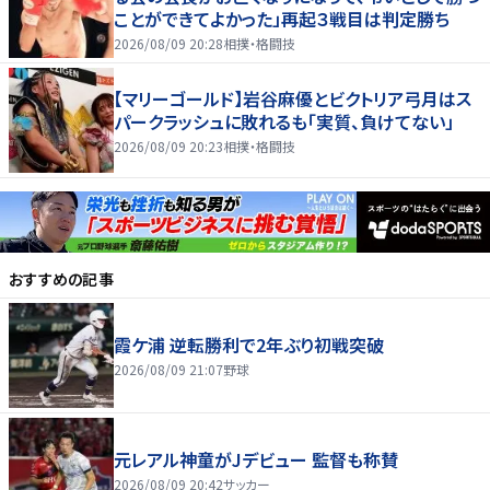
ことができてよかった」再起３戦目は判定勝ち
2026/08/09 20:28
相撲・格闘技
【マリーゴールド】岩谷麻優とビクトリア弓月はス
パークラッシュに敗れるも「実質、負けてない」
2026/08/09 20:23
相撲・格闘技
おすすめの記事
霞ケ浦 逆転勝利で2年ぶり初戦突破
2026/08/09 21:07
野球
元レアル神童がJデビュー 監督も称賛
2026/08/09 20:42
サッカー