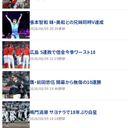
張本智和 妹・美和との兄妹同時V達成
2026/08/09 20:30
卓球
広島 5連敗で借金今季ワースト18
2026/08/09 21:19
野球
鷹・前田悠伍 開幕から無傷の10連勝
2026/08/09 19:46
野球
鳴門渦潮 サヨナラで18年ぶり白星
2026/08/09 18:18
野球