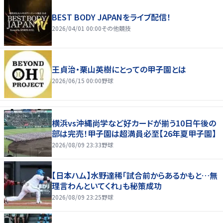
BEST BODY JAPANをライブ配信！
2026/04/01 00:00
その他競技
王貞治・栗山英樹にとっての甲子園とは
2026/06/15 00:00
野球
横浜vs沖縄尚学など好カードが揃う10日午後の
部は完売！甲子園は超満員必至【26年夏甲子園】
2026/08/09 23:33
野球
【日本ハム】水野達稀「試合前からあるかもと…無
理言わんといてくれ」も秘策成功
2026/08/09 23:25
野球