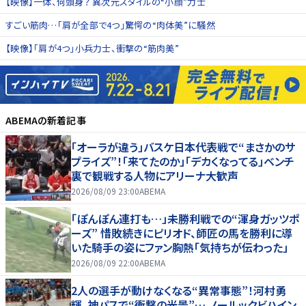
【映像】一体、何頭身？ 異次元スタイルの“小顔”力士
すごい筋肉…「肩が全部で4つ」驚愕の“肉体美”に騒然
【映像】「肩が4つ」小兵力士、衝撃の“筋肉美”
ABEMA
の新着記事
「オーラが違う」バスケ日本代表戦で“まさかのサ
プライズ”！「来てたのか」「デカくなってる」ベンチ
裏で観戦する人物にアリーナ大歓声
2026/08/09 23:00
ABEMA
「ぽんぽん連打も…」未勝利戦での“渾身ガッツポ
ーズ” 惜敗続きにピリオド、師匠の馬を勝利に導
いた騎手の姿にファン胸熱「気持ちが伝わった」
2026/08/09 22:00
ABEMA
2人の選手が動けなくなる“異常事態”！河村勇
輝、神パスで“衝撃の光景”… ノールックビハイン