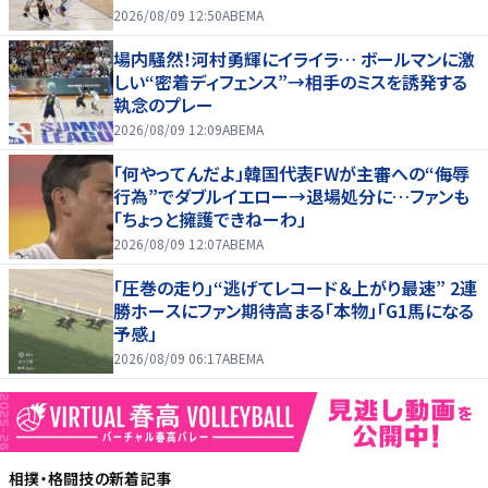
2026/08/09 12:50
ABEMA
場内騒然！河村勇輝にイライラ… ボールマンに激
しい“密着ディフェンス”→相手のミスを誘発する
執念のプレー
2026/08/09 12:09
ABEMA
「何やってんだよ」韓国代表FWが主審への“侮辱
行為”でダブルイエロー→退場処分に…ファンも
「ちょっと擁護できねーわ」
2026/08/09 12:07
ABEMA
「圧巻の走り」“逃げてレコード＆上がり最速” 2連
勝ホースにファン期待高まる「本物」「G1馬になる
予感」
2026/08/09 06:17
ABEMA
相撲・格闘技
の新着記事