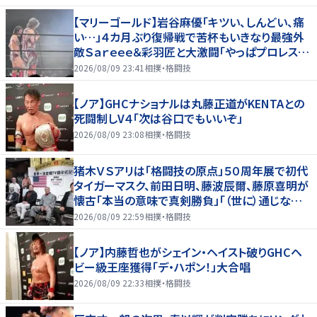
【マリーゴールド】岩谷麻優「キツい、しんどい、痛
い…」４カ月ぶり復帰戦で苦杯もいきなり最強外
敵Ｓａｒｅｅｅ＆彩羽匠と大激闘「やっぱプロレス大
好き」
2026/08/09 23:41
相撲・格闘技
【ノア】GHCナショナルは丸藤正道がKENTAとの
死闘制しV４「次は谷口でもいいぞ」
2026/08/09 23:08
相撲・格闘技
猪木ＶＳアリは「格闘技の原点」５０周年展で初代
タイガーマスク、前田日明、藤波辰爾、藤原喜明が
懐古「本当の意味で真剣勝負」「（世に）通じない
歯がゆさも」
2026/08/09 22:59
相撲・格闘技
【ノア】内藤哲也がシェイン・ヘイスト破りGHCヘ
ビー級王座獲得「デ・ハポン！」大合唱
2026/08/09 22:33
相撲・格闘技