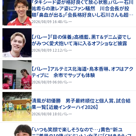
「タキシード姿が格好良くて放心状態」バレー石川
祐希らの激レア姿にファン騒然 川合会長が投
稿「鼻血が出る」「会長格好良いし石川さんも超格
好いい」
2026/08/09 16:48
バレー
【バレー】「目の保養」高橋藍、黒Ｔ＆デニム姿でし
がみつく愛犬抱いて海に入るオフショなど披露
2026/08/09 12:12
バレー
【バレー】アルテミス北海道・鳥本香琳、オフはアク
ティブに 余市でサップも体験
2026/08/09 06:00
バレー
清風が初優勝 男子最終順位と個人賞、試合結
果一覧【近畿インターハイ2026】
2026/08/08 18:01
バレー
「いつも笑顔で楽しそうなので…」黄色“新ユ
ニ”着用の19歳バドミントン女子に「CMきそう」フ