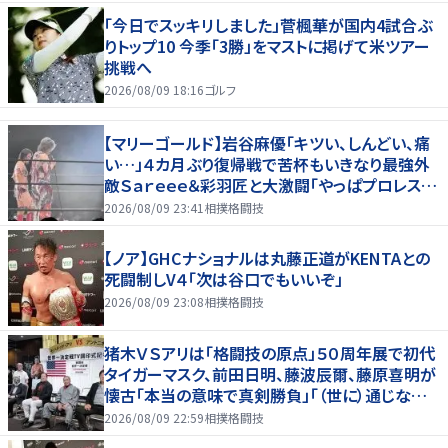
「今日でスッキリしました」菅楓華が国内4試合ぶ
りトップ10 今季「3勝」をマストに掲げて米ツアー
挑戦へ
2026/08/09 18:16
ゴルフ
【マリーゴールド】岩谷麻優「キツい、しんどい、痛
い…」４カ月ぶり復帰戦で苦杯もいきなり最強外
敵Ｓａｒｅｅｅ＆彩羽匠と大激闘「やっぱプロレス大
好き」
2026/08/09 23:41
相撲格闘技
【ノア】GHCナショナルは丸藤正道がKENTAとの
死闘制しV４「次は谷口でもいいぞ」
2026/08/09 23:08
相撲格闘技
猪木ＶＳアリは「格闘技の原点」５０周年展で初代
タイガーマスク、前田日明、藤波辰爾、藤原喜明が
懐古「本当の意味で真剣勝負」「（世に）通じない
歯がゆさも」
2026/08/09 22:59
相撲格闘技