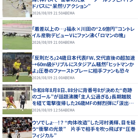
ドパスに“呆然リアクション”
2026/08/09 21:50
ABEMA
「着差以上の…」福永×川田の“2.6億円”コントレ
イル産駒デビューVにファン沸く「ロマンの塊」
2026/08/09 21:00
ABEMA
「反則だろ」24歳日本代表FW、交代直後の超加速
→60m級ドリブルにスタジアム騒然「ヒットマンか
よ」圧巻のファーストプレーに相手ファンも恐々
2026/08/09 21:00
ABEMA
令和8年8月8日、88分に背番号8が決めた“奇跡
のゴール”が話題沸騰「主人公過ぎる」長期離脱
を経て電撃復帰した26歳MFの鮮烈弾に「涙出て
きた」
2026/08/09 12:56
ABEMA
ウソでしょ…！？ “肉体改造”した河村勇輝、目を疑
う“衝撃の光景” 片手で相手を吹っ飛ばす“圧巻
フィジカル”