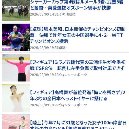
シャーガーカップ第4戦はルメール3着、武豊5着
と奮闘…英愛選抜オズボーン騎手が快勝
2026/08/09 14:31
その他競技
【卓球】張本美和、日本開催のチャンピオンズ初制
覇 決勝で昨年女王の中国選手に４-２…ＷＴＴ
チャンピオンズ横浜
2026/08/09 19:36
卓球
【フィギュア】ミラノ五輪代表の三浦佳生が今季初
戦でSP８位 転倒し左手負傷で取材対応できず
2026/08/09 19:13
ウィンタースポーツ
【フィギュア】高橋舞が首位発進「悔いを残さず」２
年ぶりの全日本へラストイヤーに懸ける
2026/08/09 18:22
ウィンタースポーツ
【陸上】今年７月に31歳となった女子100m障害日
本新の中島ひとみ「年齢を重ねることは…」