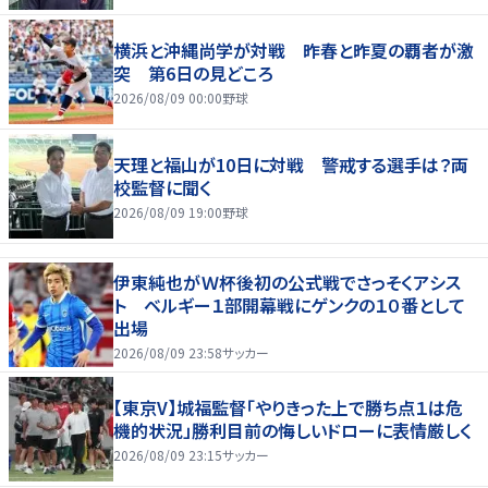
横浜と沖縄尚学が対戦 昨春と昨夏の覇者が激
突 第6日の見どころ
2026/08/09 00:00
野球
天理と福山が10日に対戦 警戒する選手は？両
校監督に聞く
2026/08/09 19:00
野球
伊東純也がＷ杯後初の公式戦でさっそくアシス
ト ベルギー１部開幕戦にゲンクの１０番として
出場
2026/08/09 23:58
サッカー
【東京V】城福監督「やりきった上で勝ち点１は危
機的状況」勝利目前の悔しいドローに表情厳しく
2026/08/09 23:15
サッカー