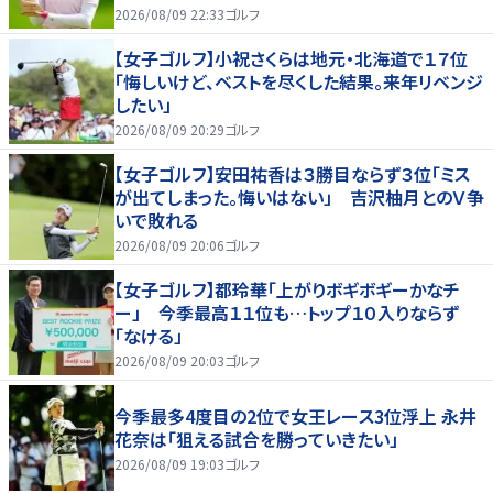
すぎてびっくり」
2026/08/09 22:33
ゴルフ
【女子ゴルフ】小祝さくらは地元・北海道で１７位
「悔しいけど、ベストを尽くした結果。来年リベンジ
したい」
2026/08/09 20:29
ゴルフ
【女子ゴルフ】安田祐香は３勝目ならず３位「ミス
が出てしまった。悔いはない」 吉沢柚月とのＶ争
いで敗れる
2026/08/09 20:06
ゴルフ
【女子ゴルフ】都玲華「上がりボギボギーかなチ
ー」 今季最高１１位も…トップ１０入りならず
「なける」
2026/08/09 20:03
ゴルフ
今季最多4度目の2位で女王レース3位浮上 永井
花奈は「狙える試合を勝っていきたい」
2026/08/09 19:03
ゴルフ