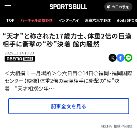
今日の予定
TOP
バーチャル高校野球
インターハイ
東京六大学野球
dodaSPO
“天才”と称された17歳力士、体重2倍の巨漢相手に衝撃の“秒”決着 館内騒然
（新しいタブ
“天才”と称された17歳力士、体重2倍の巨漢
相手に衝撃の“秒”決着 館内騒然
2025.11.14 19:23
＜大相撲十一月場所＞◇六日目◇14日◇福岡・福岡国際
センター【映像】体重2倍の巨漢相手に衝撃の“秒”決
着 “天才相撲少年…
記事全文を見る
ABEMA
相撲・格闘技