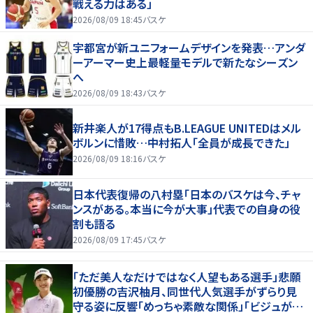
戦える力はある」
2026/08/09 18:45
バスケ
宇都宮が新ユニフォームデザインを発表…アンダ
ーアーマー史上最軽量モデルで新たなシーズン
へ
2026/08/09 18:43
バスケ
新井楽人が17得点もB.LEAGUE UNITEDはメル
ボルンに惜敗…中村拓人「全員が成長できた」
2026/08/09 18:16
バスケ
日本代表復帰の八村塁「日本のバスケは今、チャ
ンスがある。本当に今が大事」代表での自身の役
割も語る
2026/08/09 17:45
バスケ
「ただ美人なだけではなく人望もある選手」悲願
初優勝の吉沢柚月、同世代人気選手がずらり見
守る姿に反響「めっちゃ素敵な関係」「ビジュが良