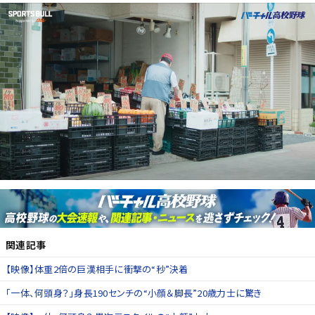
関連記事
【映像】体重2倍の巨漢相手に衝撃の“秒”決着
「一体、何頭身？」身長190センチの“小顔＆脚長”20歳力士に驚き