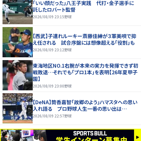
「いい顔だった」八王子実践 代打・金子選手に
託したロバート監督
2026/08/09 23:15
野球
【西武】子連れルーキー斎藤佳紳が３軍美唄で抑
え任される 試合序盤には想像超える「役割」も
2026/08/09 23:12
野球
東海地区NO.1右腕が本来の実力を発揮できず初
戦敗退…それでも「プロ1本」を表明【26年夏甲子
園】
2026/08/09 23:00
野球
【DeNA】筒香嘉智「故郷のよう」ハマスタへの思い
入れ語る プロ野球人生一番の思い出は…
2026/08/09 22:57
野球