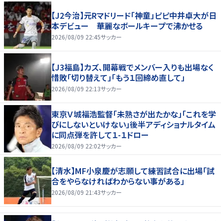
【J2今治】元Rマドリード「神童」ピピ中井卓大が日
本デビュー 華麗なボールキープで沸かせる
2026/08/09 22:45
サッカー
【J3福島】カズ、開幕戦でメンバー入りも出場なく
惜敗「切り替えて」「もう１回締め直して」
2026/08/09 22:13
サッカー
東京Ｖ城福浩監督「未熟さが出たかな」「これを学
びにしないといけない」後半アディショナルタイム
に同点弾を許して１-１ドロー
2026/08/09 22:02
サッカー
【清水】MF小泉慶が志願して練習試合に出場「試
合をやらなければわからない事がある」
2026/08/09 21:43
サッカー