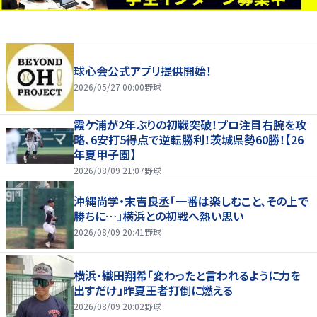
球心会公式アプリ提供開始！
2026/05/27 00:00
野球
霞ケ浦が2年ぶりの初戦突破！プロ注目右腕を攻
略、6安打5得点で逆転勝利！茨城県勢60勝！【26
年夏甲子園】
2026/08/09 21:07
野球
沖縄尚学・末吉良丞「一番は楽しむこと、その上で
勝ちに…」横浜との初戦へ熱い思い
2026/08/09 20:41
野球
横浜・織田翔希「変わったと言われるように力を
出すだけ」昨夏王者打倒に燃える
2026/08/09 20:02
野球