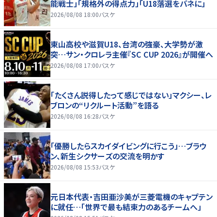
能戦士」「規格外の得点力」「U18落選をバネに」
2026/08/08 18:00
バスケ
東山高校や滋賀U18、台湾の強豪、大学勢が激
突…サン・クロレラ主催『SC CUP 2026』が開催へ
2026/08/08 17:00
バスケ
「たくさん説得したって感じではない」マクシー、レ
ブロンの“リクルート活動”を語る
2026/08/08 16:28
バスケ
「優勝したらスカイダイビングに行こう」…ブラウ
ン、新生シクサーズの交流を明かす
2026/08/08 15:53
バスケ
元日本代表・吉田亜沙美が三菱電機のキャプテン
に就任…「世界で最も結束力のあるチームへ」