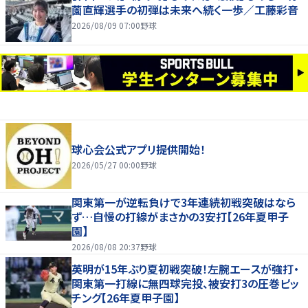
薗直輝選手の初弾は未来へ続く一歩／工藤彩音
2026/08/09 07:00
野球
球心会公式アプリ提供開始！
2026/05/27 00:00
野球
関東第一が逆転負けで3年連続初戦突破はなら
ず…自慢の打線がまさかの3安打【26年夏甲子
園】
2026/08/08 20:37
野球
英明が15年ぶり夏初戦突破！左腕エースが強打・
関東第一打線に無四球完投、被安打3の圧巻ピッ
チング【26年夏甲子園】