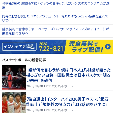
今季第3週の週間MVPにナゲッツのヨキッチ、ピストンズのカニングハムが選
出
開幕2連敗を喫したロケッツのデュラント「俺たちはもっといい結果を望んで
いて…」
延長契約で合意ならず…ペイサーズのマサリンやピストンズのアイビーらが
来夏制限付きFAへ
バスケットボール
の新着記事
「誰が何を言おうが、僕は日本人」八村塁が語った
揺るぎない自負…田臥勇太は日本バスケの“明る
い未来”を確信
2026/08/08 18:36
バスケットボール
【独自選出】インターハイ2026男子ベスト5「超万
能戦士」「規格外の得点力」「U18落選をバネに」
2026/08/08 18:00
バスケットボール