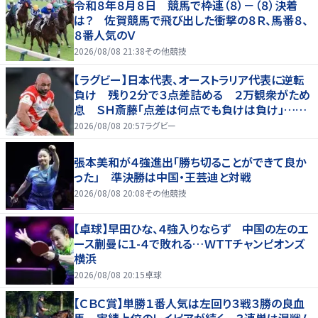
令和８年８月８日 競馬で枠連（８）－（８）決着
は？ 佐賀競馬で飛び出した衝撃の８Ｒ、馬番８、
８番人気のＶ
2026/08/08 21:38
その他競技
【ラグビー】日本代表、オーストラリア代表に逆転
負け 残り２分で３点差詰める ２万観衆がため
息 ＳＨ斎藤「点差は何点でも負けは負け」…前
半にＳＯ伊藤龍が先制トライ、３２ー３５で惜敗
2026/08/08 20:57
ラグビー
張本美和が４強進出「勝ち切ることができて良か
った」 準決勝は中国・王芸迪と対戦
2026/08/08 20:08
その他競技
【卓球】早田ひな、４強入りならず 中国の左のエ
ース蒯曼に１-４で敗れる…ＷＴＴチャンピオンズ
横浜
2026/08/08 20:15
卓球
【ＣＢＣ賞】単勝１番人気は左回り３戦３勝の良血