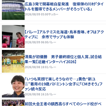
広島３発で開幕戦白星発進 復帰弾の川村「タイ
トルを獲得できるメンバーがそろっている」
2026/08/09 05:00
サッカー
【バレー】アルテミス北海道・鳥本香琳、オフはアク
ティブに 余市でサップも体験
2026/08/09 06:00
バレー
清風が初優勝 男子最終順位と個人賞、試合結
果一覧【近畿インターハイ2026】
2026/08/08 18:01
バレー
「いつも笑顔で楽しそうなので…」黄色“新ユ
ニ”着用の19歳バドミントン女子に「CMきそう」フ
ァン続々反応
2026/08/08 16:10
バレー
前回大会王者の鎮西高らすべてのシード校がベ