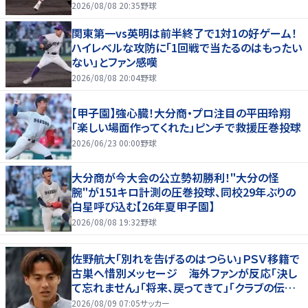
2026/08/08 20:35
野球
関東第一vs英明は前半終了で1対1の好ゲーム！
ハイレベルな攻防に「1回戦で当たるのはもったい
ない」とファン感嘆
2026/08/08 20:04
野球
【甲子園】強心臓！大分商・プロ注目の平田玲翔
「楽しい場面作ってくれた」ピンチで救援圧巻投球
2026/06/23 00:00
野球
大分商が今大会の公立勢初勝利！"大分の怪
腕"が151キロ計測の圧巻投球、同校29年ぶりの
白星呼び込む【26年夏甲子園】
2026/08/08 19:32
野球
佐野航大「別れを告げるのはつらい」ＰＳＶ移籍で
古巣へ惜別メッセージ 海外ファンが反応「決し
て忘れません」「将来、戻ってきて」「クラブの伝説
です」
2026/08/09 07:05
サッカー