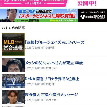
おすすめの記事
【速報】ブルージェイズ vs. フィリーズ
2026/08/08 07:04
野球
メッシの父・ホルヘさんが死去 68歳
2026/08/09 00:42
サッカー
DeNA 筒香サヨナラ弾で３位浮上
2026/08/09 00:23
野球
佐野航大 古巣へ惜別メッセージ
2026/08/09 07:05
サッカー