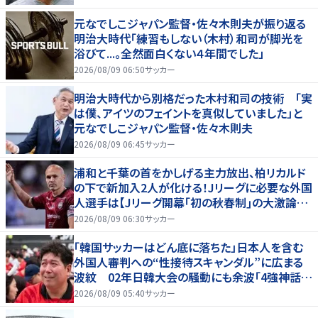
元なでしこジャパン監督・佐々木則夫が振り返る
明治大時代「練習もしない（木村）和司が脚光を
浴びて...。全然面白くない４年間でした」
2026/08/09 06:50
サッカー
明治大時代から別格だった木村和司の技術 「実
は僕、アイツのフェイントを真似していました」と
元なでしこジャパン監督・佐々木則夫
2026/08/09 06:45
サッカー
浦和と千葉の首をかしげる主力放出、柏リカルド
の下で新加入2人が化ける！Jリーグに必要な外国
人選手は【Jリーグ開幕｢初の秋春制｣の大激論】
(4)
2026/08/09 06:30
サッカー
「韓国サッカーはどん底に落ちた」日本人を含む
外国人審判への“性接待スキャンダル”に広まる
波紋 02年日韓大会の騒動にも余波「4強神話も
疑われる」
2026/08/09 05:40
サッカー