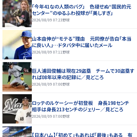
「今年41なの人類のバグ」 色褪せぬ“国民的元
センター”のゆるふわ投球が「美しすぎ」
2026/08/09 07:23
野球
山本由伸が“モテる”理由 元同僚が告白「本当
に良い人」…ドタバタ中に届いたメール
2026/08/09 07:11
野球
巨人浦田俊輔は現在29盗塁 チームで30盗塁す
れば08年以来の記録に／見どころ
2026/08/09 07:00
野球
ロッテのルケーシーが初登板 身長198センチ
相手は身長213センチのジェリー／見どころ
2026/08/09 07:00
野球
【日本ハム】「初めて」もあれば「最後」もある 有