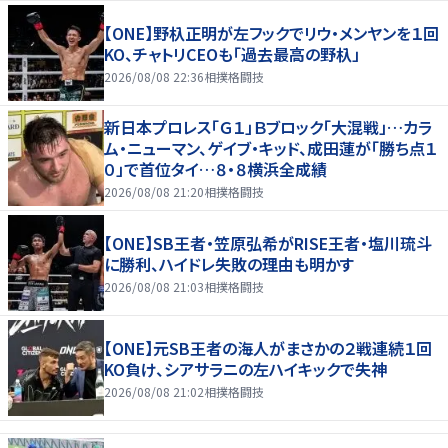
【ONE】野杁正明が左フックでリウ・メンヤンを１回
KO、チャトリCEOも「過去最高の野杁」
2026/08/08 22:36
相撲格闘技
新日本プロレス「Ｇ１」Ｂブロック「大混戦」…カラ
ム・ニューマン、ゲイブ・キッド、成田蓮が「勝ち点１
０」で首位タイ…８・８横浜全成績
2026/08/08 21:20
相撲格闘技
【ONE】SB王者・笠原弘希がRISE王者・塩川琉斗
に勝利、ハイドレ失敗の理由も明かす
2026/08/08 21:03
相撲格闘技
【ONE】元SB王者の海人がまさかの２戦連続１回
KO負け、シアサラニの左ハイキックで失神
2026/08/08 21:02
相撲格闘技