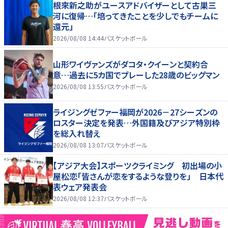
根來新之助がユースアドバイザーとして古巣三
河に復帰…「培ってきたことを少しでもチームに
還元」
2026/08/08 14:44
バスケットボール
山形ワイヴァンズがダコタ・クイーンと契約合
意…過去に5カ国でプレーした28歳のビッグマン
2026/08/08 13:55
バスケットボール
ライジングゼファー福岡が2026－27シーズンの
ロスター決定を発表…外国籍及びアジア特別枠
を総入れ替え
2026/08/08 13:07
バスケットボール
【アジア大会】スポーツクライミング 初出場の小
屋松恋「皆さんが恋をするような登りを」 日本代
表ウェア発表会
2026/08/08 12:37
バスケットボール