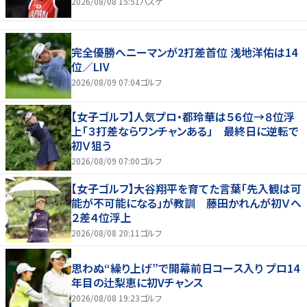
2026/08/08 15:51
バスケ
完全優勝へニーマンが2打差首位 浅地洋佑は14
位／LIV
2026/08/09 07:04
ゴルフ
【女子ゴルフ】人気プロ・都玲華は５６位→８位浮
上「３打差ならワンチャンある」 最終日に逆転で
初Ｖ狙う
2026/08/09 07:00
ゴルフ
【女子ゴルフ】大谷翔平を育てた言葉「先入観は可
能が不可能になる」が教訓 藤田かれんが初Ｖへ
２差４位浮上
2026/08/08 20:11
ゴルフ
思わぬ“繰り上げ”で開幕前日コース入り プロ14
年目の辻梨恵に初Vチャンス
2026/08/08 19:23
ゴルフ