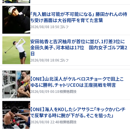
「先入観は可能が不可能になる」 藤田かれんの待
ち受け画面は大谷翔平を育てた言葉
2026/08/08 18:50
ゴルフ
安田祐香と吉沢柚月が首位に並び、1打差3位に
金田久美子、河本結は17位 国内女子ゴルフ第2
日
2026/08/08 18:06
ゴルフ
【ONE】山北渓人がケルベロスチョークで田上こ
ゆるに勝利、チャトリCEOは王座挑戦を明言
2026/08/09 00:18
相撲格闘技
【ONE】海人をKOしたシアサラニ「キックかパンチ
で反撃する時に腕が下がる。そこを狙った」
2026/08/08 22:48
相撲格闘技