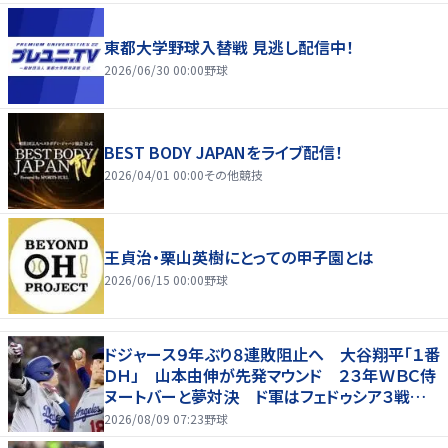
東都大学野球入替戦 見逃し配信中！
2026/06/30 00:00
野球
BEST BODY JAPANをライブ配信！
2026/04/01 00:00
その他競技
王貞治・栗山英樹にとっての甲子園とは
2026/06/15 00:00
野球
ドジャース９年ぶり８連敗阻止へ 大谷翔平「１番
ＤＨ」 山本由伸が先発マウンド ２３年ＷＢＣ侍
ヌートバーと夢対決 ド軍はフェドゥシア３戦連
続先発マスク【両軍ラインナップ】
2026/08/09 07:23
野球