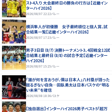
スト4入り 大会最終日の勝負の行方は【近畿イン
ターハイ2026】
2026/08/07 22:22
バレー
横浜隼人が初優勝 女子最終順位と個人賞、試
合結果一覧【近畿インターハイ2026】
2026/08/07 17:23
バレー
男子3日目（8/7）決勝トーナメント3、4回戦全12試
合結果と最終日（8/8）の試合予定【近畿インター
ハイ2026】
2026/08/07 15:25
バレー
「誰が何を言おうが、僕は日本人」八村塁が語った
揺るぎない自負…田臥勇太は日本バスケの“明る
い未来”を確信
2026/08/08 18:36
バスケ
【独自選出】インターハイ2026男子ベスト5「超万