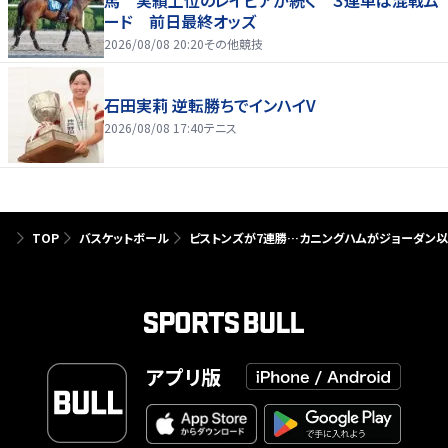
馬 実績上位のレイピアが続く ３連単は混戦ム
ード 前日最終オッズ
2026/08/08 20:20
その他競技
石田実莉 逆転勝ちでインハイV
2026/08/08 17:40
テニス
TOP
バスケットボール
ピストンズが7連勝…カニングハムがジョーダン
アプリ版