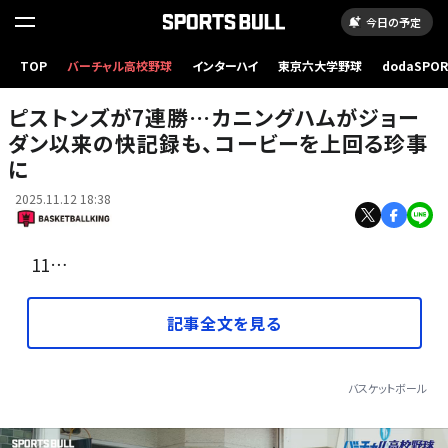
今日の予定
TOP
バーチャル高校野球
インターハイ
東京六大学野球
dodaSPO
ピストンズを引っ張るカニングハム[写真]=Getty Images
（新しいタブ
ピストンズが7連勝…カニングハムがジョー
ダン以来の快記録も、コービーを上回る珍事
に
2025.11.12 18:38
11…
記事全文を見る
バスケットボール