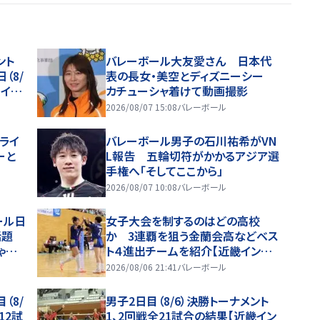
ント
バレーボール大友愛さん 日本代
（8/
表の長女・美空とディズニーシー
イ20
カチューシャ着けて動画撮影
2026/08/07 15:08
バレーボール
ライ
バレーボール男子の石川祐希がVN
ーと
L報告 五輪切符がかかるアジア選
手権へ「そしてここから」
2026/08/07 10:08
バレーボール
ール日
女子大会を制するのはどの高校
話題
か 3連覇を狙う金蘭会高などベス
ゃキ
ト４進出チームを紹介【近畿インタ
ーハイ2026】
2026/08/06 21:41
バレーボール
（8/
男子2日目（8/6）決勝トーナメント
12試
1、2回戦全21試合の結果【近畿イン