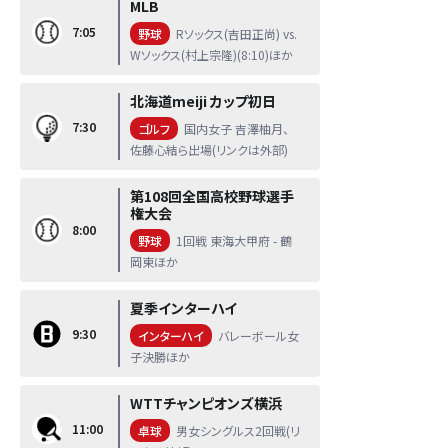
MLB
7:05
野球
Rソックス(吉田正尚) vs.
Wソックス(村上宗隆)(8:10)ほか
北海道meiji カップ初日
7:30
ゴルフ
国内女子 吉澤柚月、
佐藤心結ら出場(リンクは外部)
第108回全国高校野球選手
権大会
8:00
野球
1回戦 東海大甲府 - 鶴
岡東ほか
夏季インターハイ
9:30
インターハイ
バレーボール女
子決勝ほか
WTTチャンピオンズ横浜
11:00
卓球
男女シングルス2回戦(リ