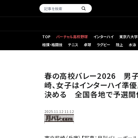
TOP
バーチャル高校野球
インターハイ
東京六大学
相撲・格闘技
テニス
卓球
ラグビー
陸上
水泳
春の高校バレー2026 
崎、女子はインターハイ準
決める 全国各地で予選開催
2025.11.12 11:12
市立尼崎（兵庫）【写真：月刊バレーボール】(adsby