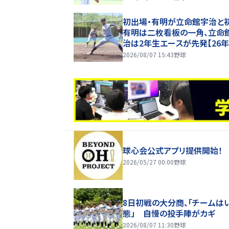
初出場・有明が立命館宇治と
有明は二枚看板の一角、立命
治は2年生エースが先発【26
子園】
2026/08/07 15:43
野球
球心会公式アプリ提供開始！
2026/05/27 00:00
野球
8日初戦の大分商、「チームは
態」 自慢の投手陣がカギ
2026/08/07 11:30
野球