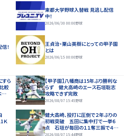
東都大学野球入替戦 見逃し配信
中！
2026/06/30 00:00
野球
王貞治・栗山英樹にとっての甲子園
配信！
とは
2026/06/15 00:00
野球
にすら
【甲子園】八幡商は15年ぶり勝利な
比較
らず 健大高崎のエース石垣聡志
本塁
攻略できず完敗
2026/08/07 15:45
野球
白
健大高崎、投打に圧倒で２年ぶりの
1Ｋ
初戦突破 五回に集中打で一挙６
点 石垣が毎回の１１奪三振で４安
打完投勝利
2026/08/07 15:44
野球