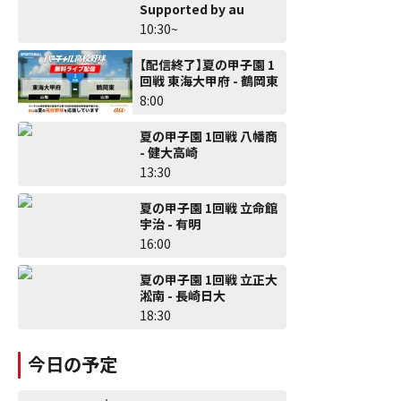
Supported by au
10:30~
【配信終了】夏の甲子園 1
回戦 東海大甲府 - 鶴岡東
8:00
夏の甲子園 1回戦 八幡商
- 健大高崎
13:30
夏の甲子園 1回戦 立命館
宇治 - 有明
16:00
夏の甲子園 1回戦 立正大
淞南 - 長崎日大
18:30
今日の予定