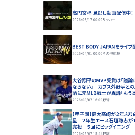
高円宮杯 見逃し動画配信中！
2026/06/17 00:00
サッカー
BEST BODY JAPANをライブ
2026/04/01 00:00
その他競技
大谷翔平のMVP受賞は「議論
ならない」 カブス外野手との
論に元MLB戦士が異論「もう
打を打たなくたっていい」
2026/08/07 16:00
野球
【甲子園】健大高崎が２年ぶり
星 ２年生エース石垣聡志が1
完投 ５回にビッグイニング
2026/08/07 15:44
野球