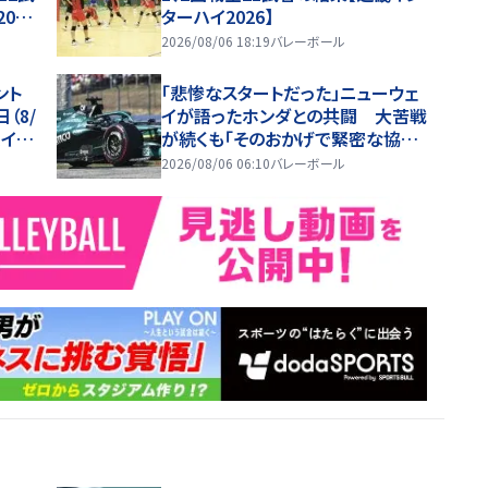
02
ターハイ2026】
2026/08/06 18:19
バレーボール
ント
「悲惨なスタートだった」ニューウェ
（8/
イが語ったホンダとの共闘 大苦戦
イ20
が続くも「そのおかげで緊密な協力
関係を築けた」
2026/08/06 06:10
バレーボール