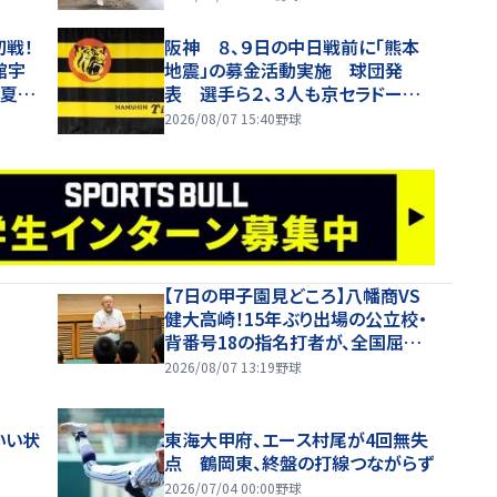
初戦！
阪神 ８、９日の中日戦前に「熊本
館宇
地震」の募金活動実施 球団発
年夏甲
表 選手ら２、３人も京セラドーム
で活動に参加し全額寄付 球場内
2026/08/07 15:40
野球
には募金箱も設置
【7日の甲子園見どころ】八幡商VS
健大高崎！15年ぶり出場の公立校・
背番号18の指名打者が、全国屈指
の投手陣に挑む
2026/08/07 13:19
野球
いい状
東海大甲府、エース村尾が4回無失
点 鶴岡東、終盤の打線つながらず
2026/07/04 00:00
野球