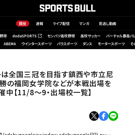
競技
速報
ライブ配信
マンガ
見逃し動画
野球
dodaSPORTS
センバツ高校野球
高校サッカー
バーチャル春高バ
（新しいタブで開く）
ABEMA
ウインタースポーツ
パラスポーツ
ダンス
モータースポーツ
そ
男子は全国三冠を目指す鎮西や市立尼
優勝の福岡女学院などが本戦出場を
中【11/8～9・出場校一覧】
google=window.adsbygoogle||[]).pu…