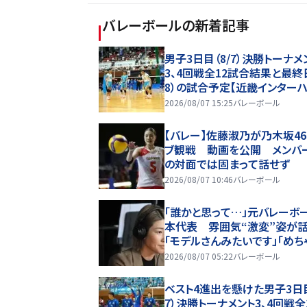
バレーボール
の新着記事
男子3日目（8/7）決勝トーナメ
3、4回戦全12試合結果と最終日
8）の試合予定【近畿インターハ
26】
2026/08/07 15:25
バレーボール
【バレー】佐藤淑乃が乃木坂46
ブ観戦 動画を公開 メンバ
の対面では固まって話せず
2026/08/07 10:46
バレーボール
「誰かと思って…」元バレーボ
本代表 雰囲気“激変”姿が
「モデルさんみたいです」「めち
レイ」
2026/08/07 05:22
バレーボール
ベスト4進出を懸けた男子3日目
7）決勝トーナメント3、4回戦全