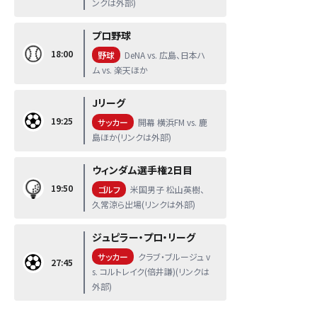
ンクは外部)
プロ野球
18:00
野球
DeNA vs. 広島、日本ハ
ム vs. 楽天ほか
Jリーグ
19:25
サッカー
開幕 横浜FM vs. 鹿
島ほか(リンクは外部)
ウィンダム選手権2日目
19:50
ゴルフ
米国男子 松山英樹、
久常涼ら出場(リンクは外部)
ジュピラー・プロ・リーグ
サッカー
クラブ・ブルージュ v
27:45
s. コルトレイク(倍井謙)(リンクは
外部)