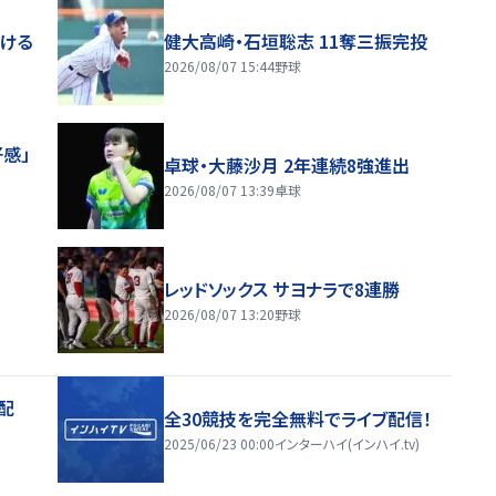
届ける
健大高崎・石垣聡志 11奪三振完投
2026/08/07 15:44
野球
感」
卓球・大藤沙月 2年連続8強進出
2026/08/07 13:39
卓球
レッドソックス サヨナラで8連勝
2026/08/07 13:20
野球
配
全30競技を完全無料でライブ配信！
2025/06/23 00:00
インターハイ(インハイ.tv)