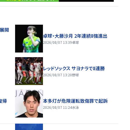
舗展開
卓球・大藤沙月 2年連続8強進出
2026/08/07 13:39
卓球
レッドソックス サヨナラで8連勝
2026/08/07 13:20
野球
復帰
本多灯が危険運転致傷罪で起訴
2026/08/07 11:24
水泳