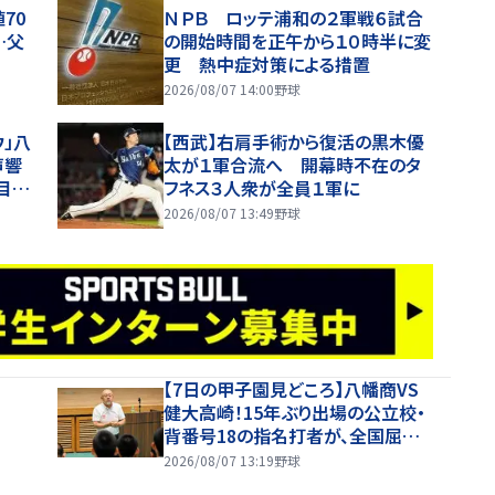
70
ＮＰＢ ロッテ浦和の２軍戦６試合
…父
の開始時間を正午から１０時半に変
更 熱中症対策による措置
2026/08/07 14:00
野球
ウ」八
【西武】右肩手術から復活の黒木優
声響
太が１軍合流へ 開幕時不在のタ
注目
フネス３人衆が全員１軍に
2026/08/07 13:49
野球
【7日の甲子園見どころ】八幡商VS
健大高崎！15年ぶり出場の公立校・
背番号18の指名打者が、全国屈指
の投手陣に挑む
2026/08/07 13:19
野球