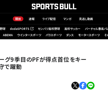
競技
速報
ライブ配信
マンガ
見逃し動画
野球
dodaSPORTS
センバツ高校野球
高校サッカー
バーチャル春高バ
（新しいタブで開く）
ABEMA
ウインタースポーツ
パラスポーツ
ダンス
モータースポーツ
そ
AGUE
リーグ9季目のPFが得点首位をキー
守で躍動