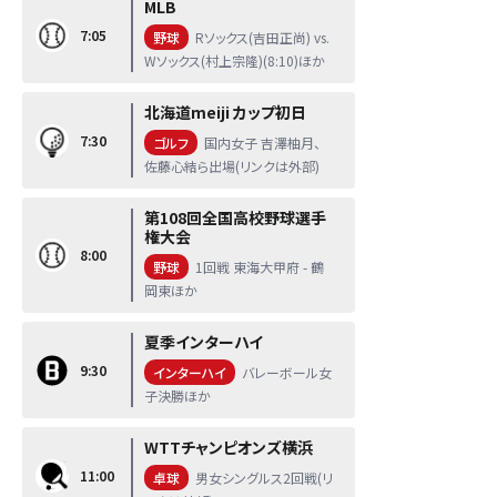
MLB
7:05
野球
Rソックス(吉田正尚) vs.
Wソックス(村上宗隆)(8:10)ほか
北海道meiji カップ初日
7:30
ゴルフ
国内女子 吉澤柚月、
佐藤心結ら出場(リンクは外部)
第108回全国高校野球選手
権大会
8:00
野球
1回戦 東海大甲府 - 鶴
岡東ほか
夏季インターハイ
9:30
インターハイ
バレーボール女
子決勝ほか
WTTチャンピオンズ横浜
11:00
卓球
男女シングルス2回戦(リ