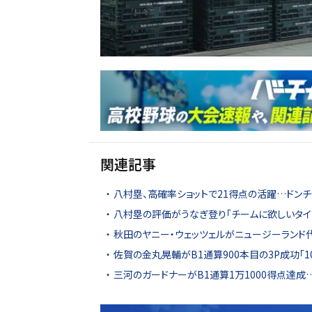
関連記事
八村塁、高確率ショットで21得点の活躍…ドン
八村塁の評価がうなぎ登り「チームに欲しいタイ
秋田のヤニー・ウェッツェルがニュージーランド代
佐賀の金丸晃輔がB1通算900本目の3P成功「1
三河のガードナーがB1通算1万1000得点達