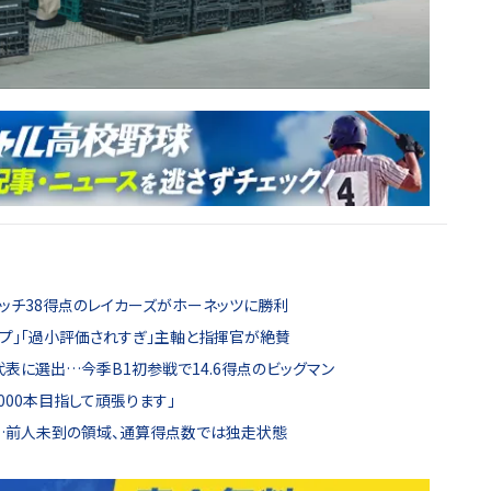
チッチ38得点のレイカーズがホーネッツに勝利
プ」「過小評価されすぎ」主軸と指揮官が絶賛
表に選出…今季B1初参戦で14.6得点のビッグマン
000本目指して頑張ります」
成…前人未到の領域、通算得点数では独走状態