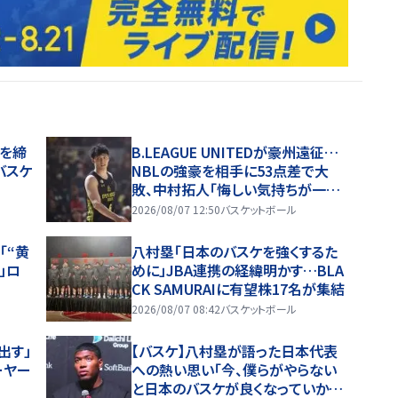
携を締
B.LEAGUE UNITEDが豪州遠征…
バスケ
NBLの強豪を相手に53点差で大
敗、中村拓人「悔しい気持ちが一番
強い」
2026/08/07 12:50
バスケットボール
「“黄
八村塁「日本のバスケを強くするた
」ロ
めに」JBA連携の経緯明かす…BLA
CK SAMURAIに有望株17名が集結
2026/08/07 08:42
バスケットボール
出す」
【バスケ】八村塁が語った日本代表
ーヤー
への熱い思い「今、僕らがやらない
と日本のバスケが良くなっていかな