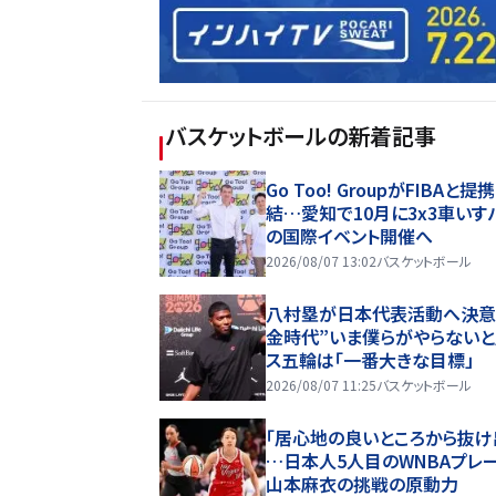
バスケットボール
の新着記事
Go Too! GroupがFIBAと提
結…愛知で10月に3x3車いす
の国際イベント開催へ
2026/08/07 13:02
バスケットボール
八村塁が日本代表活動へ決意
金時代”いま僕らがやらないと
ス五輪は「一番大きな目標」
2026/08/07 11:25
バスケットボール
「居心地の良いところから抜け
…日本人5人目のWNBAプレ
山本麻衣の挑戦の原動力