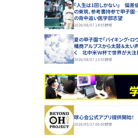
「人生は1回しかない」 偏差値
の東筑、参考書持参で甲子園
の背中追い医学部志望
2026/08/07 14:05
野球
夏の甲子園で「バイキング・ロ
幡商アルプスから太鼓＆太い
く 北中米Ｗ杯で世界が大
高校野球の舞台にも
2026/08/07 13:55
野球
球心会公式アプリ提供開始！
2026/05/27 00:00
野球