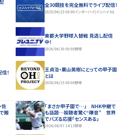
配
全30競技を完全無料でライブ配信！
2025/06/23 00:00
インターハイ(インハイ.tv)
東都大学野球入替戦 見逃し配信
中！
2026/06/30 00:00
野球
王貞治・栗山英樹にとっての甲子園
配信！
とは
2026/06/15 00:00
野球
・佐
「まさか甲子園で…」 NHK中継で
で搬
も話題…視聴者驚く“爆音” 世界
でバズる応援「センスある」
2026/08/07 14:13
野球