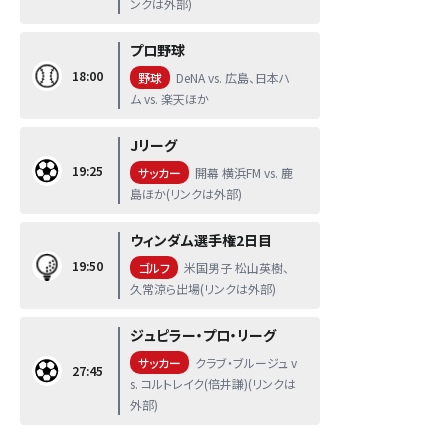
ンクは外部)
プロ野球
18:00
野球
DeNA vs. 広島、日本ハ
ム vs. 楽天ほか
Jリーグ
19:25
サッカー
開幕 横浜FM vs. 鹿
島ほか(リンクは外部)
ウィンダム選手権2日目
19:50
ゴルフ
米国男子 松山英樹、
久常涼ら出場(リンクは外部)
ジュピラー・プロ・リーグ
サッカー
クラブ・ブルージュ v
27:45
s. コルトレイク(倍井謙)(リンクは
外部)