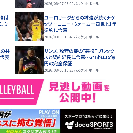
い」
2026/08/07 05:00
バスケットボール
格付
ユーロリーグからの補強が続くナゲ
、ウ
ッツ…ロニー・ウォーカー四世と1年
契約に合意
2026/08/06 19:43
バスケットボール
輝の共
サンズ、攻守の要の”悪役”ブルック
代表
スと契約延長に合意…3年約115億
円の完全保証
2026/08/06 19:23
バスケットボール