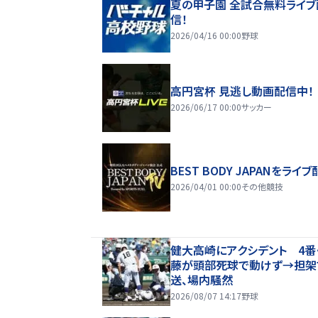
夏の甲子園 全試合無料ライブ
信！
2026/04/16 00:00
野球
高円宮杯 見逃し動画配信中！
2026/06/17 00:00
サッカー
BEST BODY JAPANをライブ
2026/04/01 00:00
その他競技
健大高崎にアクシデント 4番
藤が頭部死球で動けず→担架
送、場内騒然
2026/08/07 14:17
野球