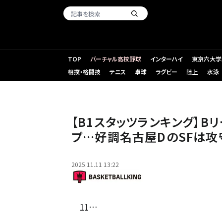
TOP
バーチャル高校野球
インターハイ
東京六大学
相撲・格闘技
テニス
卓球
ラグビー
陸上
水泳
（左から）ジャクソン、游、ボンズ、ヘンリー、金丸［写真］＝B.LE
【B1スタッツランキング】B
プ…好調名古屋DのSFは攻
2025.11.11 13:22
11…