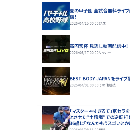
夏の甲子園 全試合無料ライブ
信！
2026/04/15 00:00
野球
高円宮杯 見逃し動画配信中！
2026/06/17 00:00
サッカー
BEST BODY JAPANをライブ
2026/04/01 00:00
その他競技
「マスター神すぎるて」京セラ
とさせた“土壇場”での逆転打
36歳に「なんかもうスゴいとか
ておかしいわ」「代打の神様っ
2026/08/08 11:00
野球