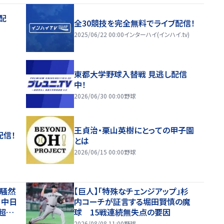
配
全30競技を完全無料でライブ配信！
2025/06/22 00:00
インターハイ(インハイ.tv)
東都大学野球入替戦 見逃し配信
中！
2026/06/30 00:00
野球
王貞治・栗山英樹にとっての甲子園
配信！
とは
2026/06/15 00:00
野球
を騒然
【巨人】「特殊なチェンジアップ」杉
！中日
内コーチが証言する堀田賢慎の魔
超え
球 15戦連続無失点の要因
てレベ
2026/08/08 11:00
野球