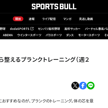
競技
速報
ライブ配信
マンガ
見逃し動画
野球
dodaSPORTS
センバツ高校野球
高校サッカー
バーチャル春高バ
（新しいタブで開く）
ABEMA
ウインタースポーツ
パラスポーツ
ダンス
モータースポーツ
そ
週２回）
ら整えるプランクトレーニング（週２
おすすめなのが、プランクのトレーニング。体の芯を意