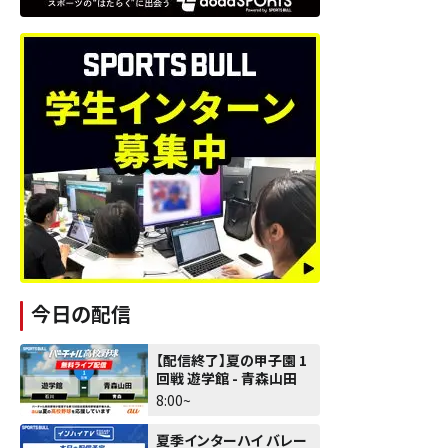
今日の配信
【配信終了】夏の甲子園 1
回戦 遊学館 - 青森山田
8:00~
夏季インターハイ バレー