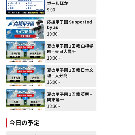
ボールほか
9:00~
応援甲子園 Supported
by au
10:30~
夏の甲子園 1回戦 白樺学
園 - 東日大昌平
13:30~
夏の甲子園 1回戦 日本文
理 - 大分商
16:00~
夏の甲子園 1回戦 英明 -
関東第一
18:30~
今日の予定