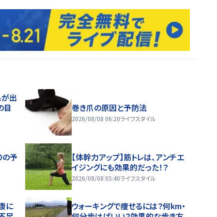
果が出
の目
巻き爪の原因と予防法
2026/08/08 06:20
ライフスタイル
りの予
【体幹力アップ】筋トレは、アンチエ
イジングにも効果的だった！？
2026/08/08 05:40
ライフスタイル
康に
ウォーキングで痩せるには？何km・
不足
何分歩けばいい？効果的な歩き方