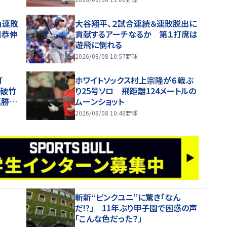
」連敗
大谷翔平、２試合連続＆連敗脱出に
川恭伸
貢献するアーチなるか 第１打席は
遊飛に倒れる
2026/08/08 10:57
野球
打
ホワイトソックス村上宗隆が６戦ぶ
！破竹
り25号ソロ 飛距離124メートルの
連勝へ
ムーンショット
2026/08/08 10:48
野球
斬新“ピンクユニ”に驚き「なん
だ!?」 11年ぶり甲子園で困惑の声
「こんな色だった？」