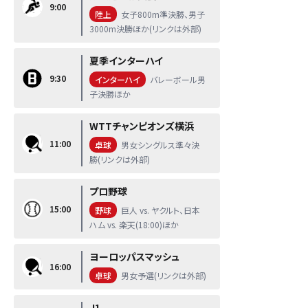
9:00
陸上
女子800m準決勝、男子
3000m決勝ほか(リンクは外部)
夏季インターハイ
9:30
インターハイ
バレーボール男
子決勝ほか
WTTチャンピオンズ横浜
11:00
卓球
男女シングルス準々決
勝(リンクは外部)
プロ野球
15:00
野球
巨人 vs. ヤクルト、日本
ハム vs. 楽天(18:00)ほか
ヨーロッパスマッシュ
16:00
卓球
男女予選(リンクは外部)
J1