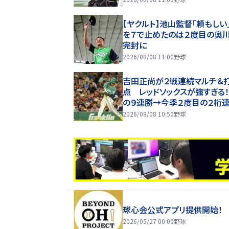
ルじゃねーぞ」
【ヤクルト】池山監督「頼もしい
を７で止めたのは２度目の奥
完封に
2026/08/08 11:00
野球
吉田正尚が２戦連続マルチ＆
点 レッドソックスが強すぎる
の９連勝→今季２度目の２桁
王手！
2026/08/08 10:50
野球
球心会公式アプリ提供開始！
2026/05/27 00:00
野球