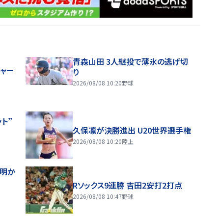
青森山田 3人継投で薄氷の逃げ切
ジャー
り
2026/08/08 10:20
野球
ト”
久保凛が決勝進出 U20世界選手権
2026/08/08 10:20
陸上
督明か
Rソックス9連勝 吉田2安打2打点
2026/08/08 10:47
野球