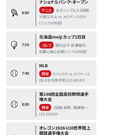
ナショナルバンク・オープン
テニス
女子シングルス3回戦
6:00
大坂なおみ vs. メルテンスほか
(リンクは外部)
北海道meiji カップ2日目
7:30
ゴルフ
国内女子 吉澤柚月、
佐藤心結ら出場(リンクは外部)
MLB
7:40
野球
Dバックス vs. ドジャース
(佐々木先発予定)(10:40)ほか
第108回全国高校野球選手
権大会
8:00
野球
1回戦 英明 - 関東第一
(18:30)ほか
オレゴン2026 U20世界陸上
競技選手権大会