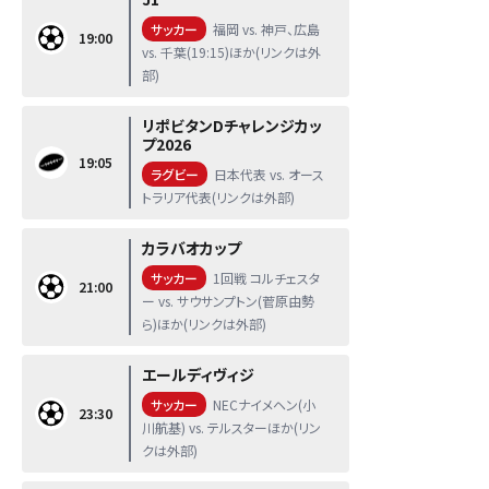
サッカー
福岡 vs. 神戸、広島
19:00
vs. 千葉(19:15)ほか(リンクは外
部)
リポビタンDチャレンジカッ
プ2026
19:05
ラグビー
日本代表 vs. オース
トラリア代表(リンクは外部)
カラバオカップ
サッカー
1回戦 コルチェスタ
21:00
ー vs. サウサンプトン(菅原由勢
ら)ほか(リンクは外部)
エールディヴィジ
サッカー
NECナイメヘン(小
23:30
川航基) vs. テルスターほか(リン
クは外部)