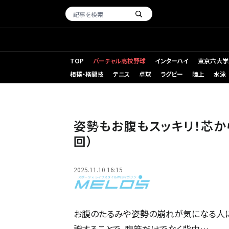
TOP
バーチャル高校野球
インターハイ
東京六大学
相撲・格闘技
テニス
卓球
ラグビー
陸上
水泳
姿勢もお腹もスッキリ！芯から整えるプランクトレーニング（
姿勢もお腹もスッキリ！芯か
回）
2025.11.10 16:15
お腹のたるみや姿勢の崩れが気になる人に
識することで、腹筋だけでなく背中…