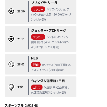
プリメイラ・リーガ
サッカー
ギマラインス vs. ア
23:30
ロウカ(福井太智)(26:00)ほか(リ
ンクは外部)
ジュピラー・プロ・リーグ
サッカー
シント=トロイデン
25:15
(谷口彰悟ら) vs. ロンメルSK(27:
45)ほか(リンクは外部)
MLB
28:05
野球
Rソックス(吉田正尚) vs.
アスレチックス(29:10)ほか
ウィンダム選手権3日目
未定
ゴルフ
米国男子 松山英樹、
久常涼ら出場(リンクは外部)
スポーツブル 公式SNS