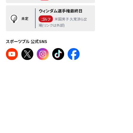
ウィンダム選手権最終日
未定
ゴルフ
米国男子 久常涼ら出
場(リンクは外部)
スポーツブル 公式SNS