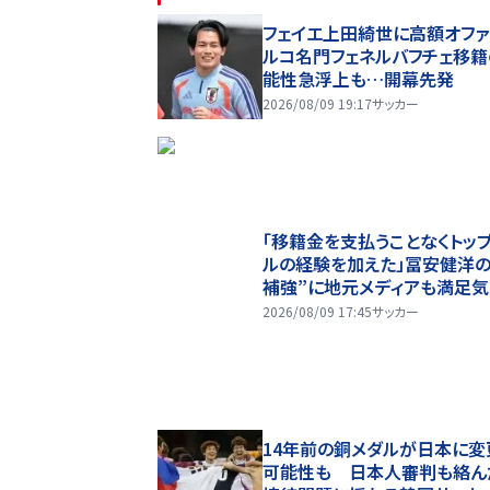
フェイエ上田綺世に高額オファ
ルコ名門フェネルバフチェ移籍
能性急浮上も…開幕先発
2026/08/09 19:17
サッカー
「移籍金を支払うことなくトッ
ルの経験を加えた」冨安健洋の
補強”に地元メディアも満足気
終ラインの再編を進める監督
2026/08/09 17:45
サッカー
宝する柔軟性を備えている」
14年前の銅メダルが日本に変
可能性も 日本人審判も絡ん