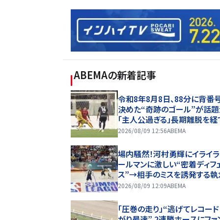
ABEMA
の新着記事
令和8年8月8日、88分に背番
決めた“奇跡のゴール”が話
「主人公過ぎる」長期離脱を経
撃復帰した26歳MFの鮮烈弾
2026/08/09 12:56
ABEMA
出てきた」
場内騒然！河村勇輝にイライラ
ールマンに激しい“密着ディフ
ス”→相手のミスを誘発する執
プレー
2026/08/09 12:09
ABEMA
「圧巻の走り」“逃げてレコード
がり最速” 2連勝ホースにファ