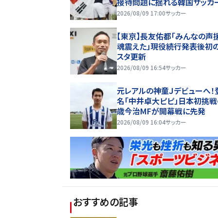
接待問題に揺れる韓国サッカ
界 “五輪メダル剝奪”に危機
2026/08/09 17:00
サッカー
「悲劇に見舞われる」
【東京】長友佑都「みんなの声
魂震えた」現役続行発表後初
スタ更新
2026/08/09 16:54
サッカー
元レアルの神童Ｊデビューへ！
名「中井卓大ピピ」日本初挑戦
歳今治MFが開幕戦に先発
2026/08/09 16:04
サッカー
おすすめの記事