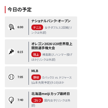
今日の予定
ナショナルバンク・オープン
6:00
テニス
女子ダブルス2回戦(リ
ンクは外部)
オレゴン2026 U20世界陸上
競技選手権大会
6:15
陸上
棒高跳び、ハンマー投げ
ほか(リンクは外部)
MLB
7:05
野球
Dバックス vs. ドジャース
(山本先発予定)(9:10)ほか
北海道meiji カップ最終日
7:40
ゴルフ
国内女子(リンクは外
部)