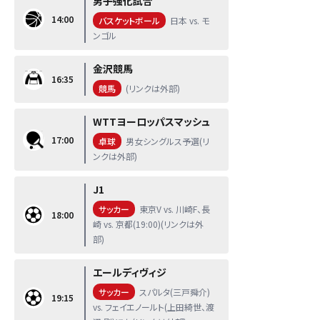
男子強化試合
14:00
バスケットボール
日本 vs. モ
ンゴル
金沢競馬
16:35
競馬
(リンクは外部)
WTTヨーロッパスマッシュ
17:00
卓球
男女シングルス予選(リ
ンクは外部)
J1
サッカー
東京V vs. 川崎F、長
18:00
崎 vs. 京都(19:00)(リンクは外
部)
エールディヴィジ
サッカー
スパルタ(三戸舜介)
19:15
vs. フェイエノールト(上田綺世、渡