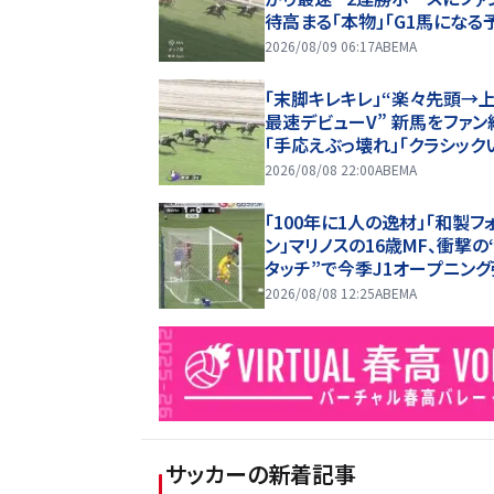
待高まる「本物」「G1馬になる
2026/08/09 06:17
ABEMA
「末脚キレキレ」“楽々先頭→
最速デビューV” 新馬をファン
「手応えぶっ壊れ」「クラシック
る馬かも」
2026/08/08 22:00
ABEMA
「100年に1人の逸材」「和製フ
ン」マリノスの16歳MF、衝撃の
タッチ”で今季J1オープニング
記録ずくめのデビュー戦初ゴ
2026/08/08 12:25
ABEMA
「歴史を作りよった」
サッカー
の新着記事