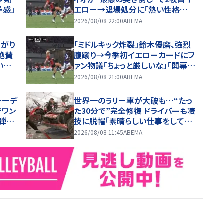
予感」
エロー→退場処分に「熱い性格が
裏目に出たか」
2026/08/08 22:00
ABEMA
上がり
「ミドルキック炸裂」鈴木優磨、強烈
絶賛
腹蹴り→今季初イエローカードにフ
いけ
ァン物議「ちょっと厳しいな」「開幕戦
からお祖母様に怒られる」
2026/08/08 21:00
ABEMA
ォーデ
世界一のラリー車が大破も…“たっ
“ワン
た30分で”完全修復 ドライバーも凄
弾！
技に脱帽「素晴らしい仕事をしてく
ールに
れた」
2026/08/08 11:45
ABEMA