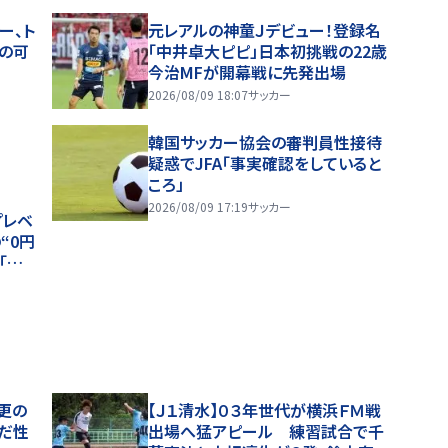
ー、ト
元レアルの神童Ｊデビュー！登録名
の可
「中井卓大ピピ」日本初挑戦の22歳
今治MFが開幕戦に先発出場
2026/08/09 18:07
サッカー
韓国サッカー協会の審判員性接待
疑惑でJFA「事実確認をしていると
ころ」
2026/08/09 17:19
サッカー
プレベ
“0円
「最
が重
更の
【Ｊ１清水】０３年世代が横浜ＦＭ戦
だ性
出場へ猛アピール 練習試合で千