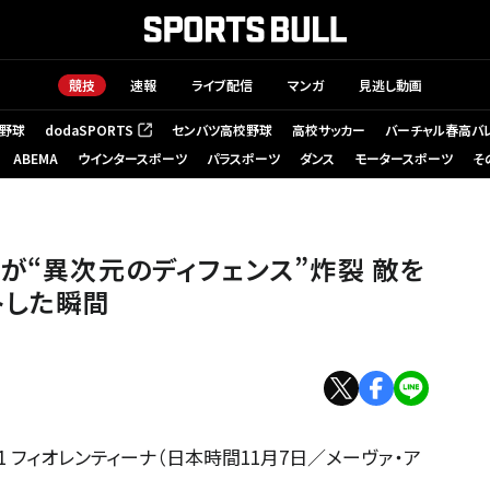
競技
速報
ライブ配信
マンガ
見逃し動画
野球
dodaSPORTS
センバツ高校野球
高校サッカー
バーチャル春高バ
（新しいタブで開く）
ABEMA
ウインタースポーツ
パラスポーツ
ダンス
モータースポーツ
そ
が“異次元のディフェンス”炸裂 敵を
トした瞬間
－1 フィオレンティーナ（日本時間11月7日／メーヴァ・ア