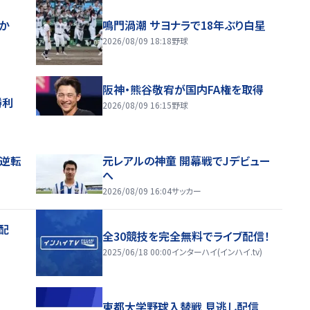
ほか
鳴門渦潮 サヨナラで18年ぶり白星
2026/08/09 18:18
野球
阪神・熊谷敬宥が国内FA権を取得
勝利
2026/08/09 16:15
野球
逆転
元レアルの神童 開幕戦でJデビュー
へ
2026/08/09 16:04
サッカー
配
全30競技を完全無料でライブ配信！
2025/06/18 00:00
インターハイ(インハイ.tv)
東都大学野球入替戦 見逃し配信