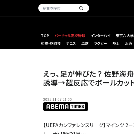
TOP
バーチャル高校野球
インターハイ
東京六大学
相撲・格闘技
テニス
卓球
ラグビー
陸上
水泳
えっ、足が伸びた？ 佐野海舟
誘導→超反応でボールカッ
2025.11.07 21:00
【UEFAカンファレンスリーグ】マインツ 2
レーナ）【映像】足…