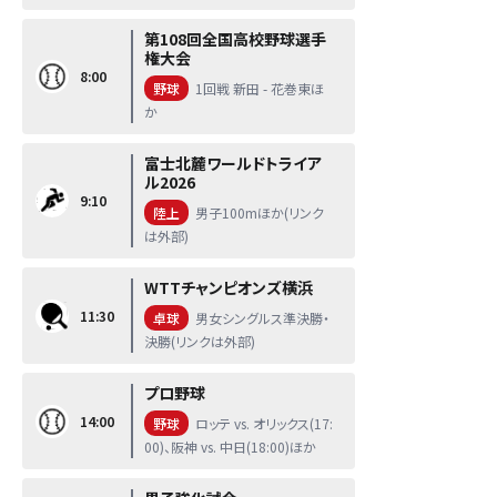
第108回全国高校野球選手
権大会
8:00
野球
1回戦 新田 - 花巻東ほ
か
富士北麓ワールドトライア
ル2026
9:10
陸上
男子100mほか(リンク
は外部)
WTTチャンピオンズ横浜
11:30
卓球
男女シングルス準決勝・
決勝(リンクは外部)
プロ野球
14:00
野球
ロッテ vs. オリックス(17:
00)、阪神 vs. 中日(18:00)ほか