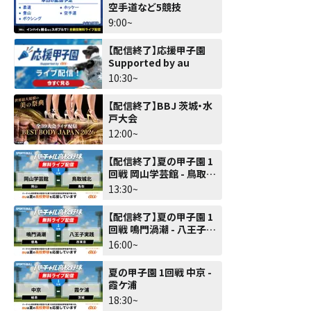
空手道など5競技
9:00~
【配信終了】応援甲子園
Supported by au
10:30~
【配信終了】BBJ 茨城・水
戸大会
12:00~
【配信終了】夏の甲子園 1
回戦 岡山学芸館 - 鳥取城
北
13:30~
【配信終了】夏の甲子園 1
回戦 鳴門渦潮 - 八王子実
践
16:00~
夏の甲子園 1回戦 中京 -
霞ケ浦
18:30~