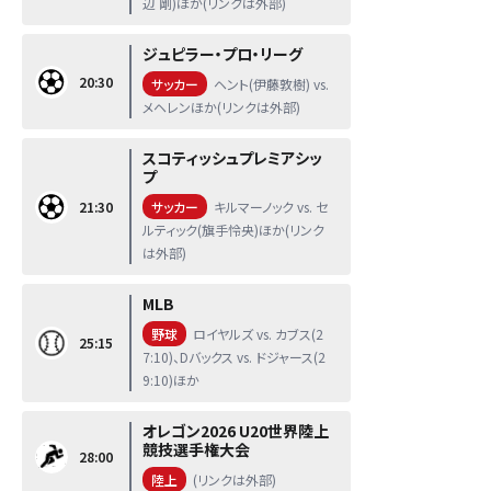
辺 剛)ほか(リンクは外部)
ジュピラー・プロ・リーグ
20:30
サッカー
ヘント(伊藤敦樹) vs.
メヘレンほか(リンクは外部)
スコティッシュプレミアシッ
プ
21:30
サッカー
キルマーノック vs. セ
ルティック(旗手怜央)ほか(リンク
は外部)
MLB
野球
ロイヤルズ vs. カブス(2
25:15
7:10)、Dバックス vs. ドジャース(2
9:10)ほか
オレゴン2026 U20世界陸上
競技選手権大会
28:00
陸上
(リンクは外部)