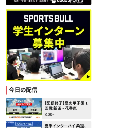
今日の配信
【配信終了】夏の甲子園 1
回戦 新田 - 花巻東
8:00~
夏季インターハイ 柔道、