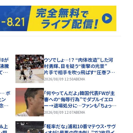
号8が
ウソでしょ…！？ “肉体改造”した河
題沸騰
村勇輝、目を疑う“衝撃の光景”
て電
片手で相手を吹っ飛ばす“圧巻フィ
に「涙
ジカル”
2026/08/09 12:50
ABEMA
… ボ
「何やってんだよ」韓国代表FWが主
ェン
審への“侮辱行為”でダブルイエロ
念の
ー→退場処分に…ファンも「ちょっと
擁護できねーわ」
2026/08/09 12:07
ABEMA
＆上
「軽率だな」浦和10番マテウス・サヴ
ン期
ィオが“最悪の突き倒し”で2枚目イ