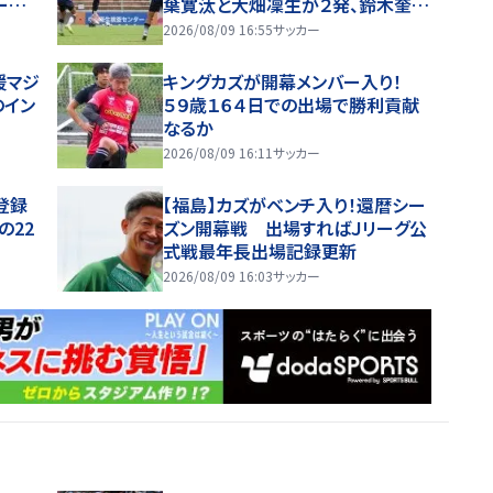
ー
葉寛汰と大畑凜生が２発、鈴木奎吾
感
はＦＫ弾 次節はエースＦＷ呉世勲
2026/08/09 16:55
サッカー
が出場停止
援マジ
キングカズが開幕メンバー入り！
のイン
５９歳１６４日での出場で勝利貢献
なるか
2026/08/09 16:11
サッカー
登録
【福島】カズがベンチ入り！還暦シー
の22
ズン開幕戦 出場すればＪリーグ公
式戦最年長出場記録更新
2026/08/09 16:03
サッカー