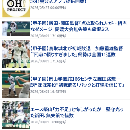
球心会公式アプリ提供開始！
2026/05/27 00:00
野球
【甲子園】新田・岡田監督「点の取られ方が…相当
なダメージ」愛媛大会無失策も痛恨ミス
2026/08/09 17:10
野球
【甲子園】鳥取城北が初戦敗退 加藤重雄監督
「下浦に頼りすぎました」県勢は全国11連敗
2026/08/09 17:16
野球
【甲子園】岡山学芸館166センチ左腕田路惣一
朗“ほぼ完投”初戦飾る「バックと打線を信じて」
2026/08/09 16:48
野球
エース築山「力不足」と悔しがったが 堅守光っ
た新田、無失策で惜敗
2026/08/09 16:00
野球