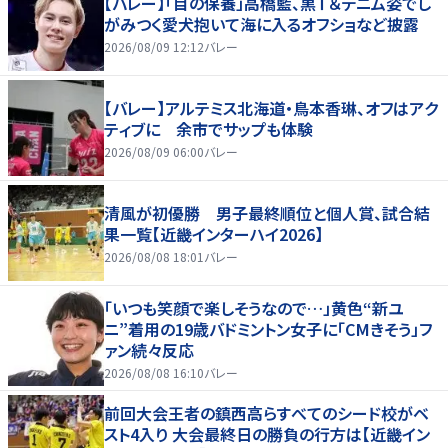
【バレー】「目の保養」高橋藍、黒Ｔ＆デニム姿でし
がみつく愛犬抱いて海に入るオフショなど披露
2026/08/09 12:12
バレー
【バレー】アルテミス北海道・鳥本香琳、オフはアク
ティブに 余市でサップも体験
2026/08/09 06:00
バレー
清風が初優勝 男子最終順位と個人賞、試合結
果一覧【近畿インターハイ2026】
2026/08/08 18:01
バレー
「いつも笑顔で楽しそうなので…」黄色“新ユ
ニ”着用の19歳バドミントン女子に「CMきそう」フ
ァン続々反応
2026/08/08 16:10
バレー
前回大会王者の鎮西高らすべてのシード校がベ
スト4入り 大会最終日の勝負の行方は【近畿イン