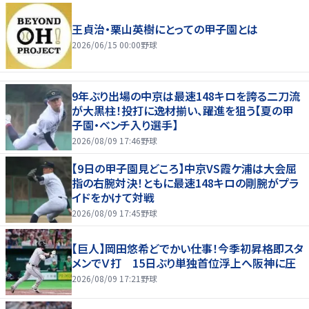
王貞治・栗山英樹にとっての甲子園とは
2026/06/15 00:00
野球
9年ぶり出場の中京は最速148キロを誇る二刀流
が大黒柱！投打に逸材揃い、躍進を狙う【夏の甲
子園・ベンチ入り選手】
2026/08/09 17:46
野球
【9日の甲子園見どころ】中京VS霞ケ浦は大会屈
指の右腕対決！ともに最速148キロの剛腕がプラ
イドをかけて対戦
2026/08/09 17:45
野球
【巨人】岡田悠希どでかい仕事！今季初昇格即スタ
メンでＶ打 15日ぶり単独首位浮上へ阪神に圧
2026/08/09 17:21
野球