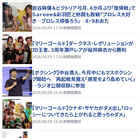
岩谷麻優＆ビクトリア弓月、４か月ぶり「復帰戦」で
Ｓａｒｅｅｅ＆彩羽匠と熱闘も敗戦「プロレス大好
き…プロレス頑張ろう」…８・９おおた
2026/08/09 17:36
相撲格闘技
【マリーゴールド】ダークネス・レボリューションが
3D王者、３周年瀬戸レアが桜井麻衣から勝利
2026/08/09 17:10
相撲格闘技
【ボクシング】中谷潤人、今月中にもマスボクシン
グ開始へ 再起戦見据え「感覚をより高めていく」
…ラジオ公開収録に参加
2026/08/09 16:41
相撲格闘技
【マリーゴールド】ウナギ・サヤカがダメ出し「ロッ
シーについてきたら上がれると思っちゃダメ」
2026/08/09 16:26
相撲格闘技