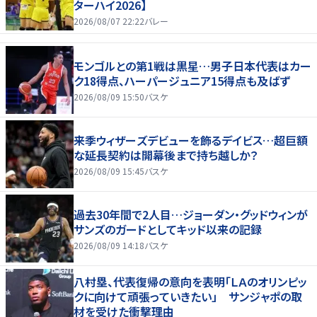
ターハイ2026】
2026/08/07 22:22
バレー
モンゴルとの第1戦は黒星…男子日本代表はカー
ク18得点、ハーパージュニア15得点も及ばず
2026/08/09 15:50
バスケ
来季ウィザーズデビューを飾るデイビス…超巨額
な延長契約は開幕後まで持ち越しか？
2026/08/09 15:45
バスケ
過去30年間で2人目…ジョーダン・グッドウィンが
サンズのガードとしてキッド以来の記録
2026/08/09 14:18
バスケ
八村塁、代表復帰の意向を表明「ＬＡのオリンピッ
クに向けて頑張っていきたい」 サンジャポの取
材を受けた衝撃理由