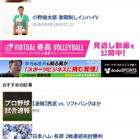
小野倫太郎 激闘制しインハイV
2026/08/08 16:02
テニス
おすすめの記事
【速報】西武 vs. ソフトバンクほか
野球
日本ハム・有原 2戦連続完封勝利