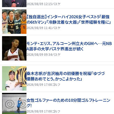
2026/08/09 12:15
バスケ
【独自選出】インターハイ2026女子ベスト5「最強
の6thマン」「冷静沈着な大器」「世界経験を糧に」
2026/08/09 11:41
バスケ
モンテ・エリス、アルコーン州立大のGMへ…元NB
A選手の大学バスケ界進出が続く
2026/08/09 09:34
バスケ
桑木志帆が吉沢柚月の初優勝を祝福「ゆづづ
優勝おめでとう。かっこよかった」
2026/08/09 17:08
ゴルフ
女性ゴルファーのための10分間ゴルフトレーニン
グ！
2026/08/09 17:00
ゴルフ