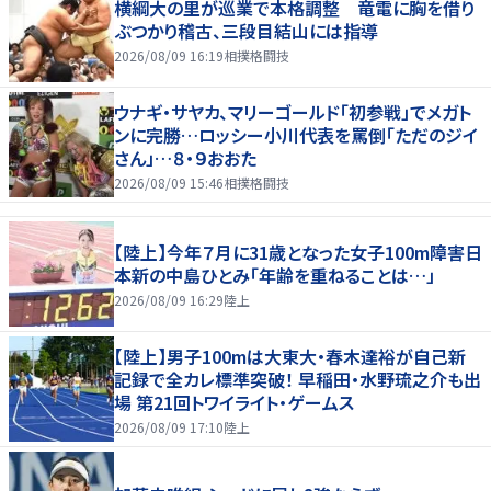
横綱大の里が巡業で本格調整 竜電に胸を借り
ぶつかり稽古、三段目結山には指導
2026/08/09 16:19
相撲格闘技
ウナギ・サヤカ、マリーゴールド「初参戦」でメガト
ンに完勝…ロッシー小川代表を罵倒「ただのジイ
さん」…８・９おおた
2026/08/09 15:46
相撲格闘技
【陸上】今年７月に31歳となった女子100m障害日
本新の中島ひとみ「年齢を重ねることは…」
2026/08/09 16:29
陸上
【陸上】男子100mは大東大・春木達裕が自己新
記録で全カレ標準突破！ 早稲田・水野琉之介も出
場 第21回トワイライト・ゲームス
2026/08/09 17:10
陸上