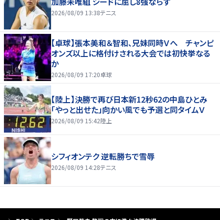
加藤未唯組 シードに屈し8強ならず
2026/08/09 13:38
テニス
【卓球】張本美和＆智和、兄妹同時Ｖへ チャンピ
オンズ以上に格付けされる大会では初快挙なる
か
2026/08/09 17:20
卓球
【陸上】決勝で再び日本新12秒62の中島ひとみ
「やっと出せた」向かい風でも予選と同タイムＶ
2026/08/09 15:42
陸上
シフィオンテク 逆転勝ちで雪辱
2026/08/09 14:28
テニス