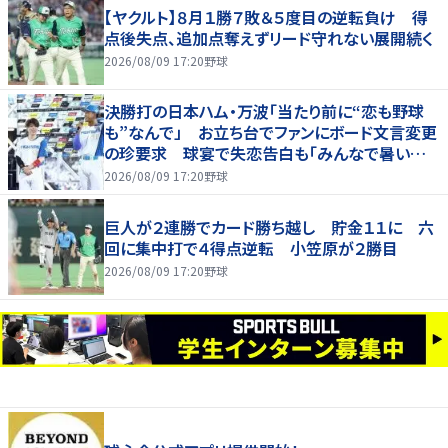
【ヤクルト】８月１勝７敗＆５度目の逆転負け 得
点後失点、追加点奪えずリード守れない展開続く
2026/08/09 17:20
野球
決勝打の日本ハム・万波「当たり前に“恋も野球
も”なんで」 お立ち台でファンにボード文言変更
の珍要求 球宴で失恋告白も「みんなで暑い夏
にしましょう！」
2026/08/09 17:20
野球
巨人が２連勝でカード勝ち越し 貯金１１に 六
回に集中打で４得点逆転 小笠原が２勝目
2026/08/09 17:20
野球