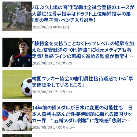
2年ぶり出場の鳴門渦潮は全試合登板のエースが
大黒柱！2番手投手はドラフト上位候補投手の弟
【夏の甲子園・ベンチ入り選手】
2026/06/18 00:00
野球
「移籍金を支払うことなくトップレベルの経験を加
えた」冨安健洋の“0円補強”に地元メディアも満
足気「最終ラインの再編を進める監督が重宝する
柔軟性を備えている」
2026/08/09 17:45
サッカー
韓国サッカー協会の審判員性接待疑惑でJFA「事
実確認をしているところ」
2026/08/09 17:19
サッカー
14年前の銅メダルが日本に変更の可能性も 日
本人審判も絡んだ性接待問題に揺れる韓国サッ
カー界 “五輪メダル剝奪”に危機感「悲劇に見
舞われる」
2026/08/09 17:00
サッカー