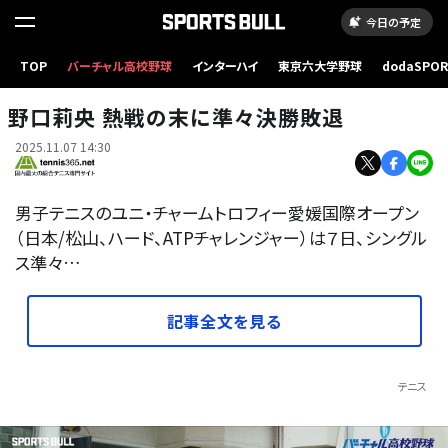
今日の予定
TOP
バーチャル高校野球
インターハイ
東京六大学野球
dodaSPO
（新しいタブ
野口莉央 熱戦の末に準々決勝敗退
2025.11.07 14:30
男子テニスのユニ・チャームトロフィー愛媛国際オープン
（日本/松山、ハード、ATPチャレンジャー）は７日、シングル
ス準々…
記事全文を見る
テニス