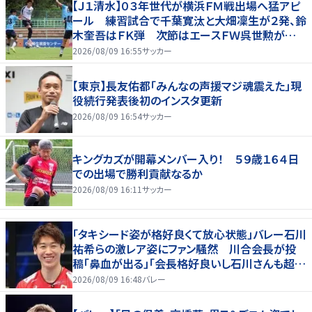
【Ｊ１清水】０３年世代が横浜ＦＭ戦出場へ猛アピ
ール 練習試合で千葉寛汰と大畑凜生が２発、鈴
木奎吾はＦＫ弾 次節はエースＦＷ呉世勲が出
場停止
2026/08/09 16:55
サッカー
【東京】長友佑都「みんなの声援マジ魂震えた」現
役続行発表後初のインスタ更新
2026/08/09 16:54
サッカー
キングカズが開幕メンバー入り！ ５９歳１６４日
での出場で勝利貢献なるか
2026/08/09 16:11
サッカー
「タキシード姿が格好良くて放心状態」バレー石川
祐希らの激レア姿にファン騒然 川合会長が投
稿「鼻血が出る」「会長格好良いし石川さんも超格
好いい」
2026/08/09 16:48
バレー