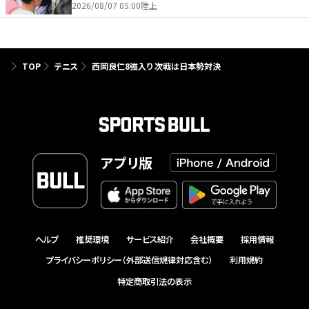
を引っ張る…夏合宿特集第１弾、国学院大
2026/08/07 05:00
陸上
TOP
テニス
西岡良仁8強入り 次戦は日本勢対決
アプリ版
ヘルプ
推奨環境
サービス紹介
会社概要
採用情報
プライバシーポリシー（外部送信規律対応含む）
利用規約
特定商取引法の表示