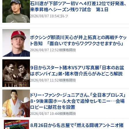
石川遼が下部ツアー初Ｖへ４打差12位で好発進、
来季昇格へシーズン残り７試合 第１日
2026/08/07 10:54
ゴルフ
ボクシング那須川天心が井上拓真との再戦チケッ
ト告知 「面白いですからワクワクさせますから」
2026/08/07 12:52
相撲格闘技
９日からスタート猪木VSアリ写真展「日本のお盆
はボンバイエ」弟・猪木啓介氏らがみどころ解説
2026/08/07 11:52
相撲格闘技
ドリー・ファンク・ジュニアさん、「全日本プロレス」
８・９後楽園ホール大会で追悼セレモニー…会場
ロビーに献花台を設置
2026/08/07 10:44
相撲格闘技
８月26日から名古屋で「燃える闘魂アントニオ猪