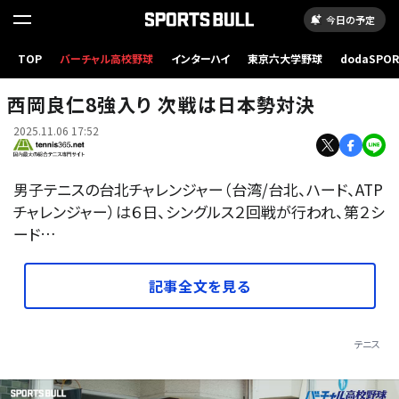
今日の予定
TOP
バーチャル高校野球
インターハイ
東京六大学野球
dodaSPO
（新しいタブ
西岡良仁8強入り 次戦は日本勢対決
2025.11.06 17:52
男子テニスの台北チャレンジャー（台湾/台北、ハード、ATP
チャレンジャー）は６日、シングルス２回戦が行われ、第２シ
ード…
記事全文を見る
テニス