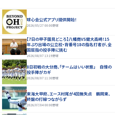
球心会公式アプリ提供開始！
2026/05/27 00:00
野球
【7日の甲子園見どころ】八幡商VS健大高崎！15
年ぶり出場の公立校・背番号18の指名打者が、全
国屈指の投手陣に挑む
2026/08/07 13:19
野球
8日初戦の大分商、「チームはいい状態」 自慢の
投手陣がカギ
2026/08/07 11:30
野球
東海大甲府、エース村尾が4回無失点 鶴岡東、
終盤の打線つながらず
2026/07/04 00:00
野球