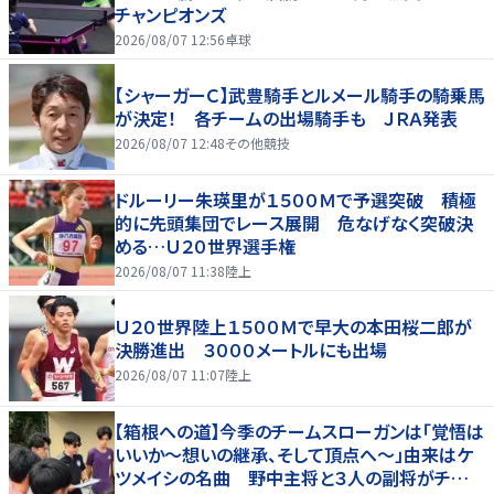
チャンピオンズ
2026/08/07 12:56
卓球
【シャーガーＣ】武豊騎手とルメール騎手の騎乗馬
が決定！ 各チームの出場騎手も ＪＲＡ発表
2026/08/07 12:48
その他競技
ドルーリー朱瑛里が１５００Ｍで予選突破 積極
的に先頭集団でレース展開 危なげなく突破決
める…Ｕ２０世界選手権
2026/08/07 11:38
陸上
Ｕ２０世界陸上１５００Ｍで早大の本田桜二郎が
決勝進出 ３０００メートルにも出場
2026/08/07 11:07
陸上
【箱根への道】今季のチームスローガンは「覚悟は
いいか～想いの継承、そして頂点へ～」由来はケ
ツメイシの名曲 野中主将と３人の副将がチーム