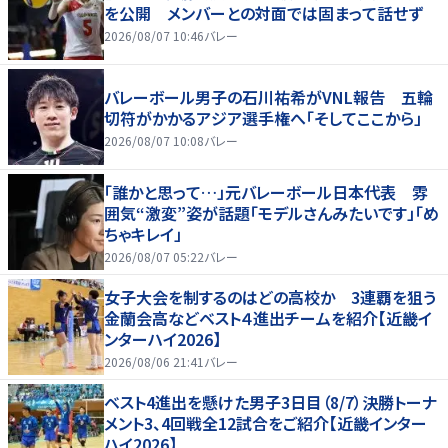
を公開 メンバーとの対面では固まって話せず
2026/08/07 10:46
バレー
バレーボール男子の石川祐希がVNL報告 五輪
切符がかかるアジア選手権へ「そしてここから」
2026/08/07 10:08
バレー
「誰かと思って…」元バレーボール日本代表 雰
囲気“激変”姿が話題「モデルさんみたいです」「め
ちゃキレイ」
2026/08/07 05:22
バレー
女子大会を制するのはどの高校か 3連覇を狙う
金蘭会高などベスト４進出チームを紹介【近畿イ
ンターハイ2026】
2026/08/06 21:41
バレー
ベスト4進出を懸けた男子3日目（8/7）決勝トーナ
メント3、4回戦全12試合をご紹介【近畿インター
ハイ2026】