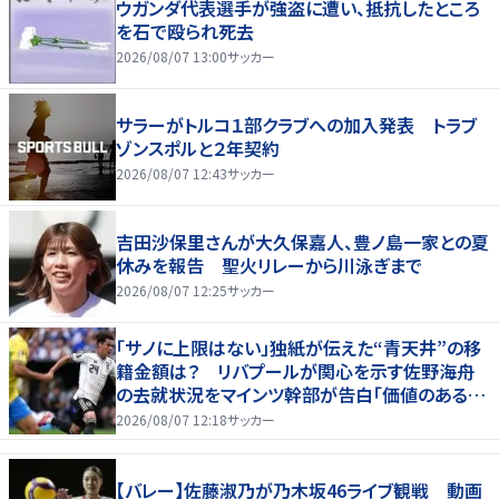
ウガンダ代表選手が強盗に遭い、抵抗したところ
を石で殴られ死去
2026/08/07 13:00
サッカー
サラーがトルコ１部クラブへの加入発表 トラブ
ゾンスポルと２年契約
2026/08/07 12:43
サッカー
吉田沙保里さんが大久保嘉人、豊ノ島一家との夏
休みを報告 聖火リレーから川泳ぎまで
2026/08/07 12:25
サッカー
「サノに上限はない」独紙が伝えた“青天井”の移
籍金額は？ リバプールが関心を示す佐野海舟
の去就状況をマインツ幹部が告白「価値のあるも
のになる」
2026/08/07 12:18
サッカー
【バレー】佐藤淑乃が乃木坂46ライブ観戦 動画