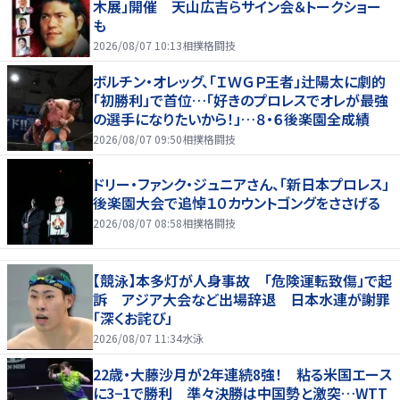
木展」開催 天山広吉らサイン会＆トークショー
も
2026/08/07 10:13
相撲格闘技
ボルチン・オレッグ、「ＩＷＧＰ王者」辻陽太に劇的
「初勝利」で首位…「好きのプロレスでオレが最強
の選手になりたいから！」…８・６後楽園全成績
2026/08/07 09:50
相撲格闘技
ドリー・ファンク・ジュニアさん、「新日本プロレス」
後楽園大会で追悼１０カウントゴングをささげる
2026/08/07 08:58
相撲格闘技
【競泳】本多灯が人身事故 「危険運転致傷」で起
訴 アジア大会など出場辞退 日本水連が謝罪
「深くお詫び」
2026/08/07 11:34
水泳
22歳・大藤沙月が2年連続8強！ 粘る米国エース
に3−1で勝利 準々決勝は中国勢と激突…WTT