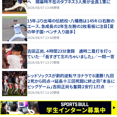
へ 開幕時不在のタフネス３人衆が全員１軍に
2026/08/07 13:49
野球
15年ぶり出場の伝統校・八幡商は145キロ右腕の
エース、急成長の2年生左腕の2枚看板に注目【夏
の甲子園・ベンチ入り選手】
2026/08/07 13:42
野球
吉田正尚、４時間23分激闘 適時二塁打を打っ
ていた…「長すぎて忘れちゃいました」／一問一答
2026/08/07 13:37
野球
レッドソックスが劇的逆転サヨナラで８連勝！九回
２死から同点→延長十三回死闘に終止符「本当に
ビッグゲーム」吉田正尚も奮闘２安打１打点 本
拠地熱狂
2026/08/07 13:20
野球