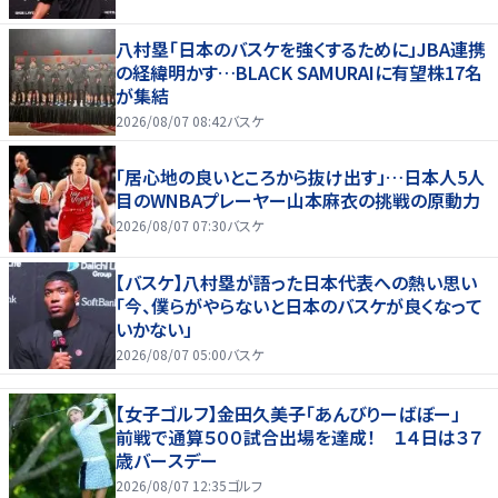
八村塁「日本のバスケを強くするために」JBA連携
の経緯明かす…BLACK SAMURAIに有望株17名
が集結
2026/08/07 08:42
バスケ
「居心地の良いところから抜け出す」…日本人5人
目のWNBAプレーヤー山本麻衣の挑戦の原動力
2026/08/07 07:30
バスケ
【バスケ】八村塁が語った日本代表への熱い思い
「今、僕らがやらないと日本のバスケが良くなって
いかない」
2026/08/07 05:00
バスケ
【女子ゴルフ】金田久美子「あんびりーばぼー」
前戦で通算５００試合出場を達成！ １４日は３７
歳バースデー
2026/08/07 12:35
ゴルフ