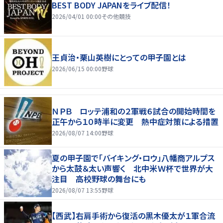
BEST BODY JAPANをライブ配信！
2026/04/01 00:00
その他競技
王貞治・栗山英樹にとっての甲子園とは
2026/06/15 00:00
野球
ＮＰＢ ロッテ浦和の２軍戦６試合の開始時間を
正午から１０時半に変更 熱中症対策による措置
2026/08/07 14:00
野球
夏の甲子園で「バイキング・ロウ」八幡商アルプス
から太鼓＆太い声響く 北中米Ｗ杯で世界が大
注目 高校野球の舞台にも
2026/08/07 13:55
野球
【西武】右肩手術から復活の黒木優太が１軍合流