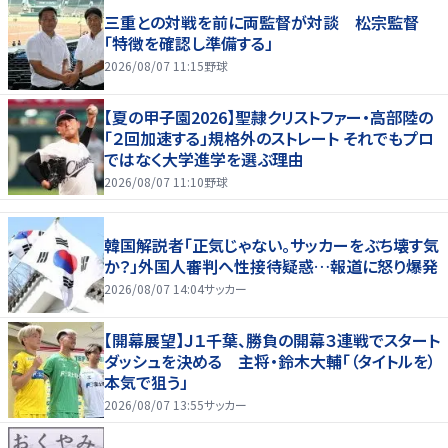
三重との対戦を前に両監督が対談 松宗監督
「特徴を確認し準備する」
2026/08/07 11:15
野球
【夏の甲子園2026】聖隷クリストファー・高部陸の
「２回加速する」規格外のストレート それでもプロ
ではなく大学進学を選ぶ理由
2026/08/07 11:10
野球
韓国解説者「正気じゃない。サッカーをぶち壊す気
か？」外国人審判へ性接待疑惑…報道に怒り爆発
2026/08/07 14:04
サッカー
【開幕展望】Ｊ１千葉、勝負の開幕３連戦でスタート
ダッシュを決める 主将・鈴木大輔「（タイトルを）
本気で狙う」
2026/08/07 13:55
サッカー