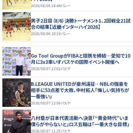
2026/08/06 18:44
バレー
男子2日目（8/6）決勝トーナメント1、2回戦全21試
合の結果【近畿インターハイ2026】
2026/08/06 18:19
バレー
Go Too! GroupがFIBAと提携を締結…愛知で10
月に3x3車いすバスケの国際イベント開催へ
2026/08/07 13:02
バスケ
B.LEAGUE UNITEDが豪州遠征…NBLの強豪を
相手に53点差で大敗、中村拓人「悔しい気持ちが
一番強い」
2026/08/07 12:50
バスケ
八村塁が日本代表活動へ決意「“黄金時代”いま
僕らがやらないと」ロス五輪は「一番大きな目標」
2026/08/07 11:25
バスケ