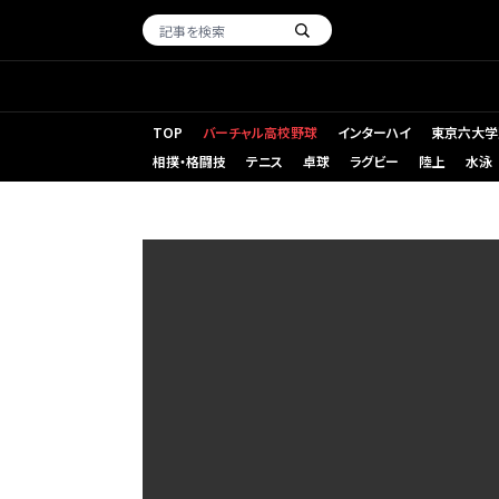
TOP
バーチャル高校野球
インターハイ
東京六大学
相撲・格闘技
テニス
卓球
ラグビー
陸上
水泳