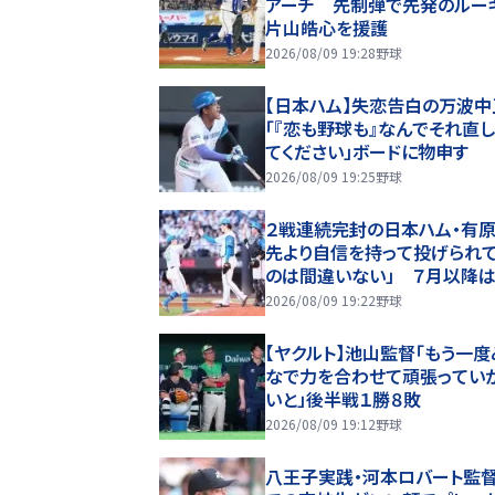
アーチ 先制弾で先発のルー
片山皓心を援護
2026/08/09 19:28
野球
【日本ハム】失恋告白の万波中
「『恋も野球も』なんでそれ直
てください」ボードに物申す
2026/08/09 19:25
野球
２戦連続完封の日本ハム・有原
先より自信を持って投げられ
のは間違いない」 ７月以降は
３勝、防御率０・６０
2026/08/09 19:22
野球
【ヤクルト】池山監督「もう一度
なで力を合わせて頑張ってい
いと」後半戦１勝８敗
2026/08/09 19:12
野球
八王子実践・河本ロバート監督