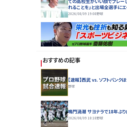
ての高校生がいい顔でプレー
れることを」と出場全選手にエ
ル 九回同点で大歓声「やり
2026/08/09 19:08
野球
環境を作ってくださった」と感
おすすめの記事
【速報】西武 vs. ソフトバンク
野球
鳴門渦潮 サヨナラで18年ぶ
2026/08/09 18:18
野球