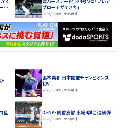
してく
歳バースデー祝う24号ソロ「いいア
ー
プローチができた」
やすい
2026/08/09 19:05
野球
謝
張本美和 日本開催チャンピオンズ
ほか
初V
2026/08/09 19:36
卓球
り白星
DeNA・筒香嘉智 出場4試合連続弾
2026/08/09 19:28
野球