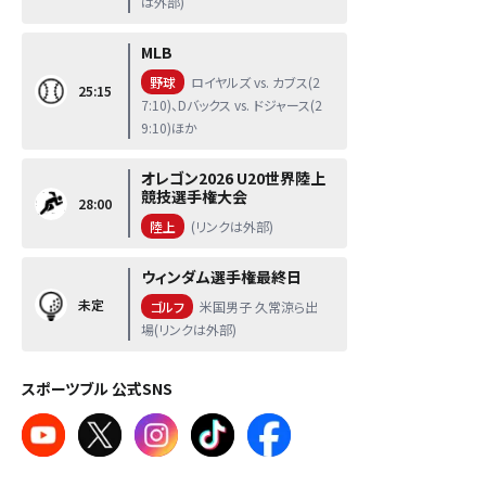
は外部)
MLB
野球
ロイヤルズ vs. カブス(2
25:15
7:10)、Dバックス vs. ドジャース(2
9:10)ほか
オレゴン2026 U20世界陸上
競技選手権大会
28:00
陸上
(リンクは外部)
ウィンダム選手権最終日
未定
ゴルフ
米国男子 久常涼ら出
場(リンクは外部)
スポーツブル 公式SNS