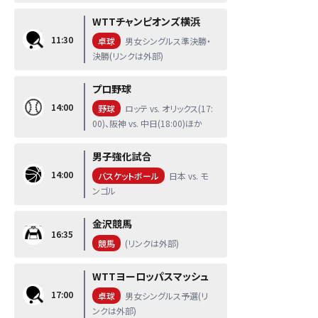
WTTチャンピオンズ横浜
11:30
卓球
男女シングルス準決勝・
決勝(リンクは外部)
プロ野球
14:00
野球
ロッテ vs. オリックス(17:
00)、阪神 vs. 中日(18:00)ほか
男子強化試合
14:00
バスケットボール
日本 vs. モ
ンゴル
金沢競馬
16:35
競馬
(リンクは外部)
WTTヨーロッパスマッシュ
17:00
卓球
男女シングルス予選(リ
ンクは外部)