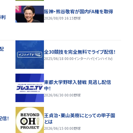
阪神・熊谷敬宥が国内FA権を取得
勝利
2026/08/09 16:15
野球
配
全30競技を完全無料でライブ配信！
2025/06/18 00:00
インターハイ(インハイ.tv)
東都大学野球入替戦 見逃し配信
中！
2026/06/30 00:00
野球
王貞治・栗山英樹にとっての甲子園
配信！
とは
2026/06/15 00:00
野球