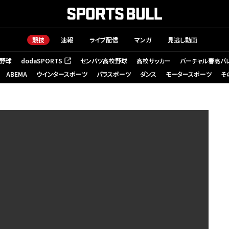
競技
速報
ライブ配信
マンガ
見逃し動画
野球
dodaSPORTS
センバツ高校野球
高校サッカー
バーチャル春高バ
（新しいタブで開く）
ABEMA
ウインタースポーツ
パラスポーツ
ダンス
モータースポーツ
そ