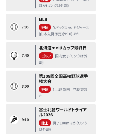
ほか(リンクは外部)
MLB
7:05
野球
Dバックス vs. ドジャース
(山本先発予定)(9:10)ほか
北海道meiji カップ最終日
7:40
ゴルフ
国内女子(リンクは外
部)
第108回全国高校野球選手
権大会
8:00
野球
1回戦 新田 - 花巻東ほ
か
富士北麓ワールドトライア
ル2026
9:10
陸上
男子100mほか(リンク
は外部)