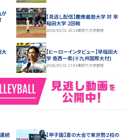
丸が
【見逃し配信】慶應義塾大学 対 早
ラ打
稲田大学 2回戦
2026/05/31 20:14
東京六大学野球
田大
【ヒーローインタビュー】早稲田大
学 香西一希(④九州国際大付)
2026/05/31 17:03
東京六大学野球
合連続
【甲子園】夏の大会で東京勢２校の