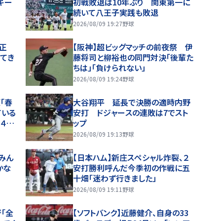
キー
初戦敗退は10年ぶり 関東第一に
続いて八王子実践も敗退
2026/08/09 19:27
野球
正
【阪神】超ビッグマッチの前夜祭 伊
してき
藤将司と柳裕也の同門対決「後輩た
ちは」「負けられない」
2026/08/09 19:24
野球
「春
大谷翔平 延長で決勝の適時内野
ている
安打 ドジャースの連敗は7でスト
４戦
ップ
2026/08/09 19:13
野球
みん
【日本ハム】新庄スペシャル炸裂、２
かな
安打勝利呼んだ今季初の作戦に五
十畑「迷わず行きました」
2026/08/09 19:11
野球
「全
【ソフトバンク】近藤健介、自身の33