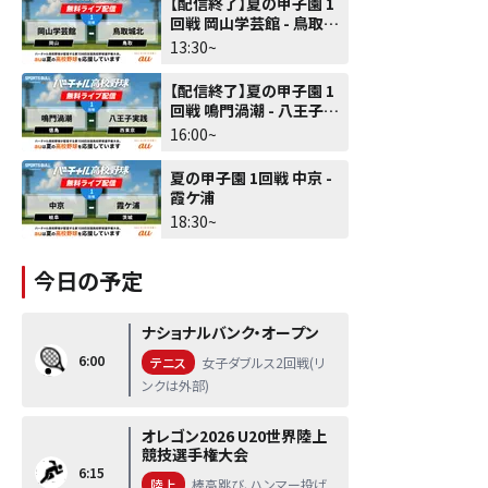
【配信終了】夏の甲子園 1
回戦 岡山学芸館 - 鳥取城
北
13:30~
【配信終了】夏の甲子園 1
回戦 鳴門渦潮 - 八王子実
践
16:00~
夏の甲子園 1回戦 中京 -
霞ケ浦
18:30~
今日の予定
ナショナルバンク・オープン
6:00
テニス
女子ダブルス2回戦(リ
ンクは外部)
オレゴン2026 U20世界陸上
競技選手権大会
6:15
陸上
棒高跳び、ハンマー投げ