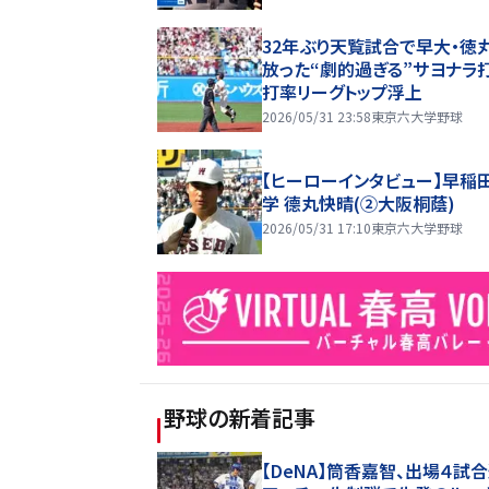
32年ぶり天覧試合で早大・徳
放った“劇的過ぎる”サヨナ
打率リーグトップ浮上
2026/05/31 23:58
東京六大学野球
【ヒーローインタビュー】早稲
学 德丸快晴(②大阪桐蔭)
2026/05/31 17:10
東京六大学野球
野球
の新着記事
【DeNA】筒香嘉智、出場４試