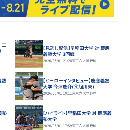
 エ
【見逃し配信】早稲田大学 対 慶應
投…
義塾大学 3回戦
2026/06/01 21:28
東京六大学野球
義塾
【ヒーローインタビュー】慶應義塾
大学 今津慶介(④旭川東)
2026/06/01 18:11
東京六大学野球
義塾
【ハイライト】早稲田大学 対 慶應義
塾大学
2026/06/01 17:59
東京六大学野球