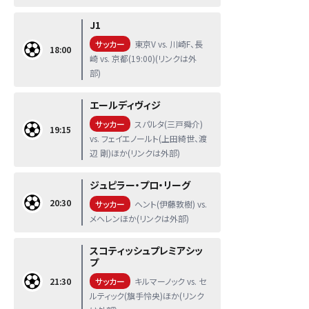
J1
サッカー
東京V vs. 川崎F、長
18:00
崎 vs. 京都(19:00)(リンクは外
部)
エールディヴィジ
サッカー
スパルタ(三戸舜介)
19:15
vs. フェイエノールト(上田綺世、渡
辺 剛)ほか(リンクは外部)
ジュピラー・プロ・リーグ
20:30
サッカー
ヘント(伊藤敦樹) vs.
メヘレンほか(リンクは外部)
スコティッシュプレミアシッ
プ
21:30
サッカー
キルマーノック vs. セ
ルティック(旗手怜央)ほか(リンク