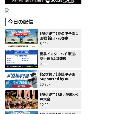
今日の配信
【配信終了】夏の甲子園 1
回戦 新田 - 花巻東
8:00~
夏季インターハイ 柔道、
空手道など5競技
9:00~
【配信終了】応援甲子園
Supported by au
10:30~
【配信終了】BBJ 茨城・水
戸大会
12:00~