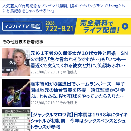
人気芸人が有馬記念をプレゼン！『麒麟川島のイチバングランプリ～俺たち
に有馬記念をしゃべらせろ！～』
その他競技
の新着記事
元Ｋ-１王者の久保優太が１０代女性と再婚 ＳＮ
Ｓで報告「色々言われそうですが…」も「いつも一
番近くで支えてくれる彼女と共に、笑顔あふれる
家庭を築いていきたい」
2026/08/07 20:01
その他競技
張本智和が８強進出でホームランポーズ 甲子
園は地元の仙台育英を応援 須江監督から「学
ぶこともある。僕が野球をやっていたら入りたかっ
た」
2026/08/07 19:33
その他競技
【ジャックルマロワ賞】日本馬は１９９８年にタイキ
シャトルが初制覇 今年はシックスペンスとシュ
トラウスが参戦