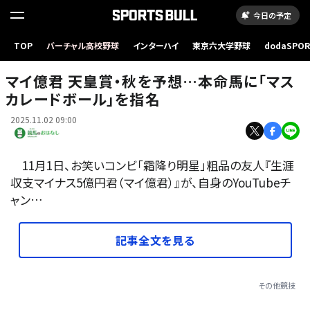
今日の予定
TOP
バーチャル高校野球
インターハイ
東京六大学野球
dodaSPO
霜降り明星・粗品 (C)Nakajima
（新しいタブ
マイ億君 天皇賞・秋を予想…本命馬に「マス
カレードボール」を指名
2025.11.02 09:00
11月1日、お笑いコンビ「霜降り明星」粗品の友人『生涯
収支マイナス5億円君（マイ億君）』が、自身のYouTubeチ
ャン…
記事全文を見る
その他競技