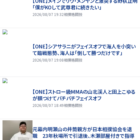
【ONE】メインでリウ・メンヤンと激突する野杁正明
「僕がKOして武尊君に続きたい」
2026/08/07 19:32
相撲格闘技
【ONE】シアサラニがフェイスオフで海人を小突い
て臨戦態勢、海人は「倒して勝つだけです」
2026/08/07 19:08
相撲格闘技
【ONE】ストロー級MMAの山北渓人と田上こゆる
が額つけてバチバチフェイスオフ
2026/08/07 18:49
相撲格闘技
元幕内明瀬山の井筒親方が日本相撲協会を退
職 23年秋場所で引退後、木瀬部屋付きで指導