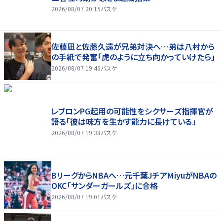
2026/08/07 20:15
バスケ
佐藤凪と佐藤久遠が兄弟対決へ…弟は八村から
の手紙で発奮「虎のように立ち向かっていけたら」
2026/08/07 19:46
バスケ
レブロンPG起用の可能性をシクサーズ指揮官が
語る「彼は味方を生かす能力に長けている」
2026/08/07 19:38
バスケ
BリーグからNBAへ…元千葉JチアMiyuがNBAの
OKC「サンダーガールズ」に合格
2026/08/07 19:01
バスケ