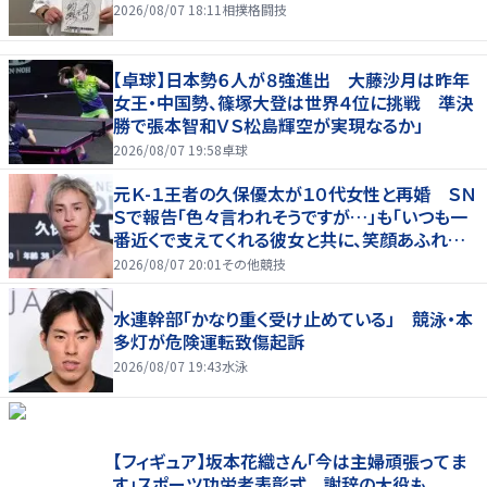
2026/08/07 18:11
相撲格闘技
【卓球】日本勢６人が８強進出 大藤沙月は昨年
女王・中国勢、篠塚大登は世界４位に挑戦 準決
勝で張本智和ＶＳ松島輝空が実現なるか」
2026/08/07 19:58
卓球
元Ｋ-１王者の久保優太が１０代女性と再婚 ＳＮ
Ｓで報告「色々言われそうですが…」も「いつも一
番近くで支えてくれる彼女と共に、笑顔あふれる
家庭を築いていきたい」
2026/08/07 20:01
その他競技
水連幹部「かなり重く受け止めている」 競泳・本
多灯が危険運転致傷起訴
2026/08/07 19:43
水泳
【フィギュア】坂本花織さん「今は主婦頑張ってま
す」スポーツ功労者表彰式 謝辞の大役も