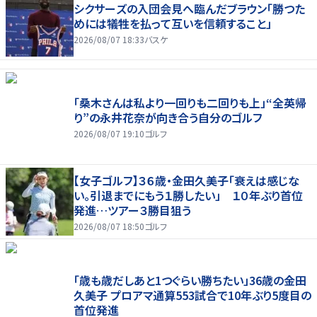
シクサーズの入団会見へ臨んだブラウン「勝つた
めには犠牲を払って互いを信頼すること」
2026/08/07 18:33
バスケ
「桑木さんは私より一回りも二回りも上」“全英帰
り”の永井花奈が向き合う自分のゴルフ
2026/08/07 19:10
ゴルフ
【女子ゴルフ】３６歳・金田久美子「衰えは感じな
い。引退までにもう１勝したい」 １０年ぶり首位
発進…ツアー３勝目狙う
2026/08/07 18:50
ゴルフ
「歳も歳だしあと1つぐらい勝ちたい」36歳の金田
久美子 プロアマ通算553試合で10年ぶり5度目の
首位発進