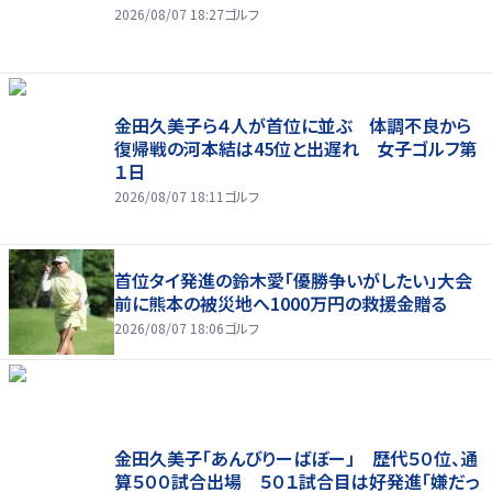
2026/08/07 18:27
ゴルフ
金田久美子ら４人が首位に並ぶ 体調不良から
復帰戦の河本結は45位と出遅れ 女子ゴルフ第
１日
2026/08/07 18:11
ゴルフ
首位タイ発進の鈴木愛「優勝争いがしたい」大会
前に熊本の被災地へ1000万円の救援金贈る
2026/08/07 18:06
ゴルフ
金田久美子「あんびりーばぼー」 歴代５０位、通
算５００試合出場 ５０１試合目は好発進「嫌だっ