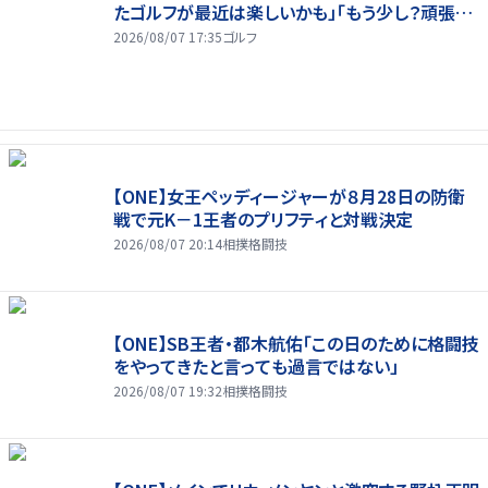
たゴルフが最近は楽しいかも」「もう少し？頑張り
たいな」
2026/08/07 17:35
ゴルフ
【ONE】女王ペッディージャーが８月28日の防衛
戦で元K－1王者のプリフティと対戦決定
2026/08/07 20:14
相撲格闘技
【ONE】SB王者・都木航佑「この日のために格闘技
をやってきたと言っても過言ではない」
2026/08/07 19:32
相撲格闘技