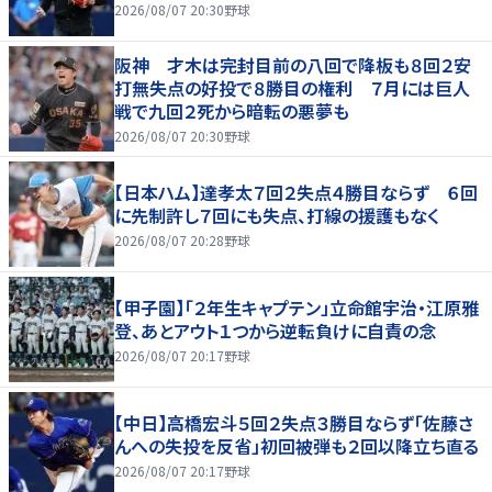
2026/08/07 20:30
野球
阪神 才木は完封目前の八回で降板も８回２安
打無失点の好投で８勝目の権利 ７月には巨人
戦で九回２死から暗転の悪夢も
2026/08/07 20:30
野球
【日本ハム】達孝太７回２失点４勝目ならず ６回
に先制許し７回にも失点、打線の援護もなく
2026/08/07 20:28
野球
【甲子園】「２年生キャプテン」立命館宇治・江原雅
登、あとアウト１つから逆転負けに自責の念
2026/08/07 20:17
野球
【中日】高橋宏斗５回２失点３勝目ならず「佐藤さ
んへの失投を反省」初回被弾も２回以降立ち直る
2026/08/07 20:17
野球