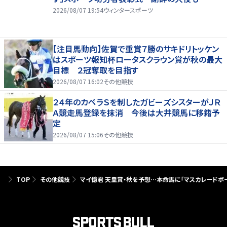
2026/08/07 19:54
ウィンタースポーツ
【注目馬動向】佐賀で重賞７勝のサキドリトッケン
はスポーツ報知杯ロータスクラウン賞が秋の最大
目標 ２冠奪取を目指す
2026/08/07 16:02
その他競技
２４年のカペラＳを制したガビーズシスターがＪＲ
Ａ競走馬登録を抹消 今後は大井競馬に移籍予
定
2026/08/07 15:06
その他競技
TOP
その他競技
マイ億君 天皇賞・秋を予想…本命馬に「マスカレードボ