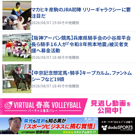
マカヒキ産駒のJRA初陣 リリーギャラクシーに要
注目だ
2026/08/07 19:00
その他競技
【阪神アーバン競馬】兵庫県騎手会の小谷周平会
長ら騎手１６人が「令和８年熊本地震」被災者支
援へ募金活動
2026/08/07 18:48
その他競技
【中京記念想定馬・騎手】キープカルム、ファントム
シーフなど19頭
2026/08/07 18:45
その他競技