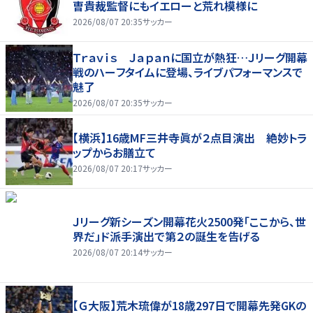
曺貴裁監督にもイエローと荒れ模様に
2026/08/07 20:35
サッカー
Ｔｒａｖｉｓ Ｊａｐａｎに国立が熱狂…Ｊリーグ開幕
戦のハーフタイムに登場、ライブパフォーマンスで
魅了
2026/08/07 20:35
サッカー
【横浜】16歳MF三井寺眞が２点目演出 絶妙トラ
ップからお膳立て
2026/08/07 20:17
サッカー
Ｊリーグ新シーズン開幕花火2500発「ここから、世
界だ」ド派手演出で第２の誕生を告げる
2026/08/07 20:14
サッカー
【Ｇ大阪】荒木琉偉が18歳297日で開幕先発GKの