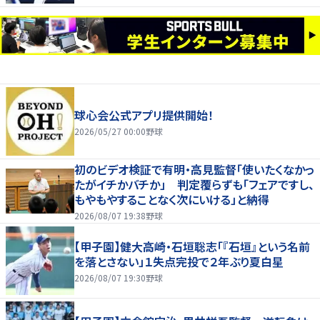
球心会公式アプリ提供開始！
2026/05/27 00:00
野球
初のビデオ検証で有明・高見監督「使いたくなかっ
たがイチかバチか」 判定覆らずも「フェアですし、
もやもやすることなく次にいける」と納得
2026/08/07 19:38
野球
【甲子園】健大高崎・石垣聡志「『石垣』という名前
を落とさない」１失点完投で２年ぶり夏白星
2026/08/07 19:30
野球