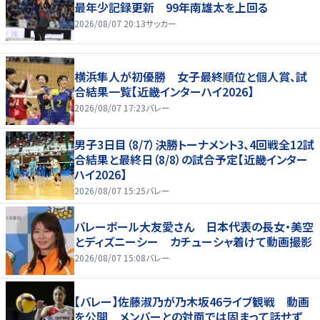
最年少記録更新 99年南雄太を上回る
2026/08/07 20:13
サッカー
横浜隼人が初優勝 女子最終順位と個人賞、試
合結果一覧【近畿インターハイ2026】
2026/08/07 17:23
バレー
男子3日目（8/7）決勝トーナメント3、4回戦全12試
合結果と最終日（8/8）の試合予定【近畿インター
ハイ2026】
2026/08/07 15:25
バレー
バレーボール大友愛さん 日本代表の長女・美空
とディズニーシー カチューシャ着けて動画撮影
2026/08/07 15:08
バレー
【バレー】佐藤淑乃が乃木坂46ライブ観戦 動画
を公開 メンバーとの対面では固まって話せず