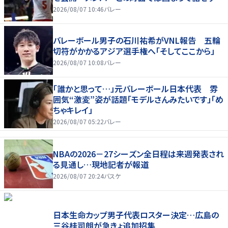
2026/08/07 10:46
バレー
バレーボール男子の石川祐希がVNL報告 五輪
切符がかかるアジア選手権へ「そしてここから」
2026/08/07 10:08
バレー
「誰かと思って…」元バレーボール日本代表 雰
囲気“激変”姿が話題「モデルさんみたいです」「め
ちゃキレイ」
2026/08/07 05:22
バレー
NBAの2026－27シーズン全日程は来週発表され
る見通し…現地記者が報道
2026/08/07 20:24
バスケ
日本生命カップ男子代表ロスター決定…広島の
三谷桂司朗が急きょ追加招集