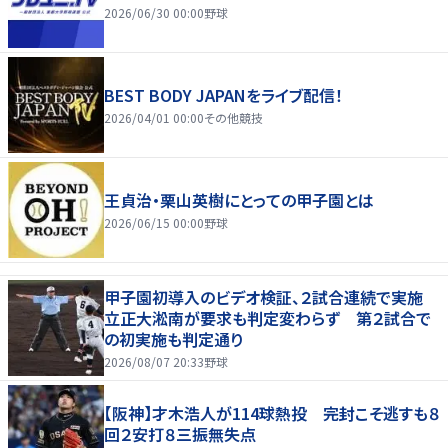
2026/06/30 00:00
野球
BEST BODY JAPANをライブ配信！
2026/04/01 00:00
その他競技
王貞治・栗山英樹にとっての甲子園とは
2026/06/15 00:00
野球
甲子園初導入のビデオ検証、２試合連続で実施
立正大淞南が要求も判定変わらず 第２試合で
の初実施も判定通り
2026/08/07 20:33
野球
【阪神】才木浩人が114球熱投 完封こそ逃すも８
回２安打８三振無失点