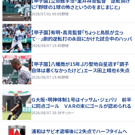
【甲子園】立命館宇治・里井祥吾監督 逆転負け
に「野球の１球の怖さというのをまじまじと」
2026/07/01 00:00
野球
【甲子園】有明・高見監督「ちょっと鳥肌が立っ
て…」劇的逆転打の永田にかけた試合中のハッパ
2026/08/07 19:45
野球
【甲子園】八幡商が15年ぶり聖地白星逃す「調子
自体は悪くなかったけど」エース田上晴也６失点
2026/08/07 19:46
野球
Ｇ大阪・明神体制１号はイッサム・ジェバリ 前半
に同点ゴール ＶＡＲの末にゴールが認められる
2026/08/07 20:36
サッカー
浦和はサビオ退場後に２失点でハーフタイムへ