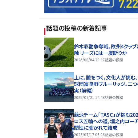
話題の投稿
の新着記事
鈴木彩艶争奪戦、欧州4クラブ
触 リーズには一度断りか
2026/08/04 20:37
話題の投稿
土に、膝をつく。文化人が挑む
球団――富良野ブルーリッジ、二
実（前編）
2026/07/21 14:48
話題の投稿
競泳チーム「TASC」が挑む20
ロス五輪への道。堀之内コー
間性に惹かれて結成
2026/07/17 06:06
話題の投稿