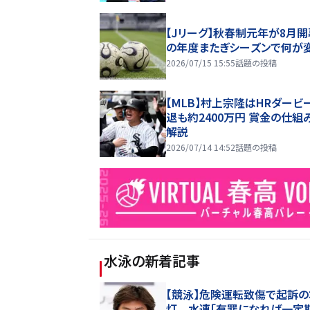
【Jリーグ】秋春制元年が8月開
の年度またぎシーズンで何が
2026/07/15 15:55
話題の投稿
【MLB】村上宗隆はHRダービ
退も約2400万円 賞金の仕組
解説
2026/07/14 14:52
話題の投稿
水泳
の新着記事
【競泳】危険運転致傷で起訴
灯 水連「有罪になれば一定