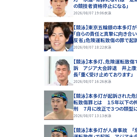
の競技者資格停止になる」
2026/08/07 19:06
水泳
【競泳】東京五輪銀の本多灯
「自らの責任と真摯に向き合い
反省」危険運転致傷の罪で起
2026/08/07 18:22
水泳
【競泳】本多灯、危険運転致傷
訴 アジア大会辞退 井上康
長「重く受け止めております」
2026/08/07 16:26
水泳
【競泳】本多灯が起訴された危
転致傷罪とは １５年以下の
刑 ７月に改正で３つの類型
2026/08/07 13:13
水泳
【競泳】本多灯が人身事故 「
運転致傷」で起訴 アジア大