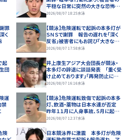
平穏な日常に突然の大きな恐怖を
与えてしまった」危険運転致傷の罪
2026/08/07 18:25
水泳
で起訴
が謝罪
【競泳】危険運転で起訴の本多灯が
深く
ＳＮＳで謝罪 報告の遅れを「深く
訴
反省」被害者にもお詫び「大きな恐
怖と身体的な苦痛を与えてしまっ
2026/08/07 17:58
水泳
た」
で起
井上康生アジア大会団長が競泳・
生団
本多灯の辞退に談話発表 「重く受
け止めております」「再発防止に努
め信頼に応えられるよう」
2026/08/07 16:16
水泳
険運
【競泳】危険運転致傷で起訴の本多
拘禁
灯、飲酒・薬物は日本水連が否定
に
昨年１１月に人身事故、５月に起訴
状届くも報告遅れる「本人の認識の
2026/08/07 12:37
水泳
甘さがあった」
危険
日本競泳界に激震 本多灯が危険
会など
運転致傷罪で起訴＆報告遅れ ア