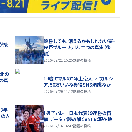
優勝しても、消えるかもしれない――富
が接
良野ブルーリッジ、二つの真実（後
編）
2026/07/21 15:25
話題の投稿
、北の
19歳ヤマルの“年上恋人♡”ガルシ
つの真
ア、50万いいね獲得SNS爆跳ねか
2026/07/20 11:12
話題の投稿
28年
【男子バレー日本代表】9連勝の価
チの人
値 データで読み解くVNLの現在地
2026/07/16 16:42
話題の投稿