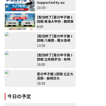
Supported by au
10:30~
【配信終了】夏の甲子園 1
回戦 東海大甲府 - 鶴岡東
8:00
【配信終了】夏の甲子園 1
回戦 八幡商 - 健大高崎
13:30
【配信終了】夏の甲子園 1
回戦 立命館宇治 - 有明
16:00
夏の甲子園 1回戦 立正大
淞南 - 長崎日大
18:30
今日の予定