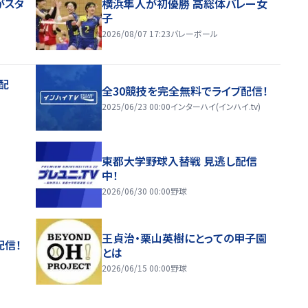
がスタ
横浜隼人が初優勝 高総体バレー女
子
2026/08/07 17:23
バレーボール
配
全30競技を完全無料でライブ配信！
2025/06/23 00:00
インターハイ(インハイ.tv)
東都大学野球入替戦 見逃し配信
中！
2026/06/30 00:00
野球
王貞治・栗山英樹にとっての甲子園
配信！
とは
2026/06/15 00:00
野球