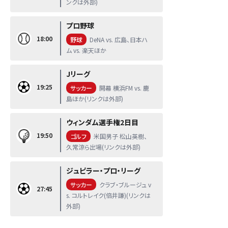
ンクは外部)
プロ野球
18:00
野球
DeNA vs. 広島、日本ハ
ム vs. 楽天ほか
Jリーグ
19:25
サッカー
開幕 横浜FM vs. 鹿
島ほか(リンクは外部)
ウィンダム選手権2日目
19:50
ゴルフ
米国男子 松山英樹、
久常涼ら出場(リンクは外部)
ジュピラー・プロ・リーグ
サッカー
クラブ・ブルージュ v
27:45
s. コルトレイク(倍井謙)(リンクは
外部)