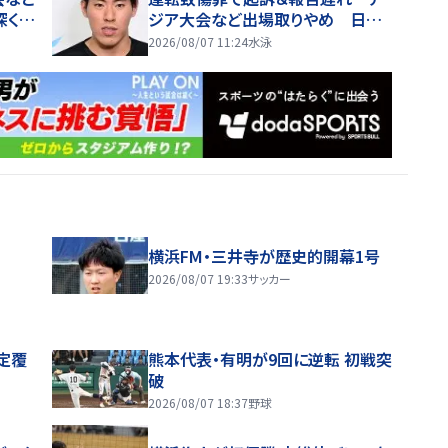
深くお
ジア大会など出場取りやめ 日本
水泳連盟発表「代表選手として活動
2026/08/07 11:24
水泳
を継続することは適当ではない」東
京五輪銀メダリスト
横浜FM・三井寺が歴史的開幕1号
2026/08/07 19:33
サッカー
定覆
熊本代表・有明が9回に逆転 初戦突
破
2026/08/07 18:37
野球