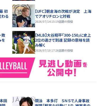
幕 初
【UFC】朝倉海の次戦が決定 上海
変わる
でアオリチロンと対戦
2026/07/14 15:19
話題の投稿
ー敗
【MLB】大谷翔平「300-150」に史上
みを
2位の速さで到達 記録の意味を読
み解く
2026/07/10 17:26
話題の投稿
の本田
競泳 本多灯 ＳＮＳで人身事故
期間
謝罪「軽率な行動により、被害者の