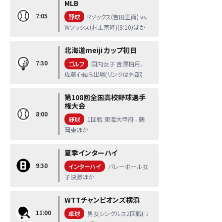
MLB
7:05
野球
Rソックス(吉田正尚) vs.
Wソックス(村上宗隆)(8:10)ほか
北海道meiji カップ初日
7:30
ゴルフ
国内女子 吉澤柚月、
佐藤心結ら出場(リンクは外部)
第108回全国高校野球選手
権大会
8:00
野球
1回戦 東海大甲府 - 鶴
岡東ほか
夏季インターハイ
9:30
インターハイ
バレーボール女
子決勝ほか
WTTチャンピオンズ横浜
11:00
卓球
男女シングルス2回戦(リ