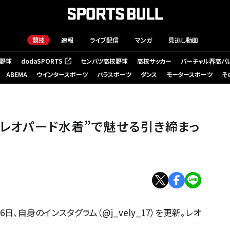
競技
速報
ライブ配信
マンガ
見逃し動画
野球
dodaSPORTS
センバツ高校野球
高校サッカー
バーチャル春高バ
（新しいタブで開く）
ABEMA
ウインタースポーツ
パラスポーツ
ダンス
モータースポーツ
そ
のレオパード水着”で魅せる引き締まっ
日、自身のインスタグラム（@j_vely_17）を更新。レオ