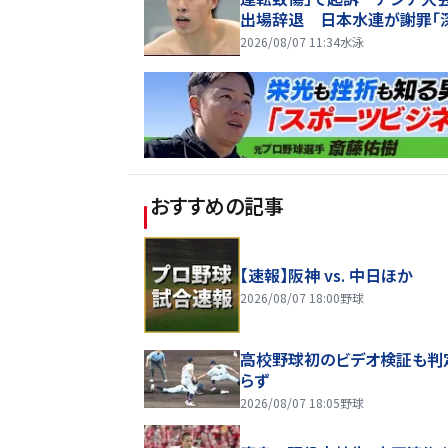
出場辞退 日本水連が謝罪「
詫び」
2026/08/07 11:34
水泳
おすすめの記事
【速報】阪神 vs. 中日ほか
2026/08/07 18:00
野球
高校野球初のビデオ検証も判
らず
2026/08/07 18:05
野球