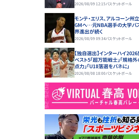
けた衝撃理由
2026/08/09 12:15
バスケットボール
モンテ・エリス、アルコーン州
GMへ…元NBA選手の大学バ
界進出が続く
2026/08/09 09:34
バスケットボール
【独自選出】インターハイ202
ベスト5「超万能戦士」「規格外
点力」「U18落選をバネに」
2026/08/08 18:00
バスケットボール