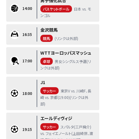
男子強化試合
14:00
バスケットボール
日本 vs. モ
ンゴル
金沢競馬
16:35
競馬
(リンクは外部)
WTTヨーロッパスマッシュ
17:00
卓球
男女シングルス予選(リ
ンクは外部)
J1
サッカー
東京V vs. 川崎F、長
18:00
崎 vs. 京都(19:00)(リンクは外
部)
エールディヴィジ
サッカー
スパルタ(三戸舜介)
19:15
vs. フェイエノールト(上田綺世、渡