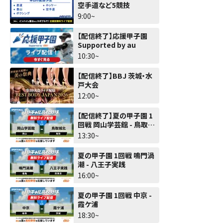
空手道など5競技
9:00~
【配信終了】応援甲子園
Supported by au
10:30~
【配信終了】BBJ 茨城・水
戸大会
12:00~
【配信終了】夏の甲子園 1
回戦 岡山学芸館 - 鳥取城
北
13:30~
夏の甲子園 1回戦 鳴門渦
潮 - 八王子実践
16:00~
夏の甲子園 1回戦 中京 -
霞ケ浦
18:30~