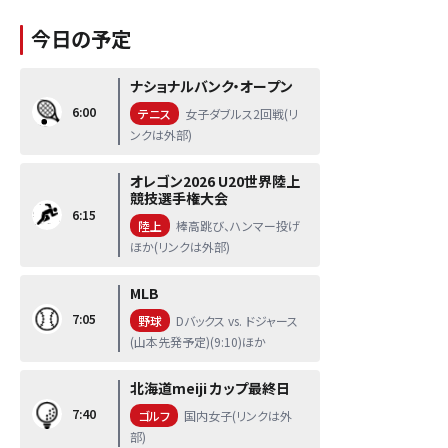
今日の予定
ナショナルバンク・オープン
6:00
テニス
女子ダブルス2回戦(リ
ンクは外部)
オレゴン2026 U20世界陸上
競技選手権大会
6:15
陸上
棒高跳び、ハンマー投げ
ほか(リンクは外部)
MLB
7:05
野球
Dバックス vs. ドジャース
(山本先発予定)(9:10)ほか
北海道meiji カップ最終日
7:40
ゴルフ
国内女子(リンクは外
部)