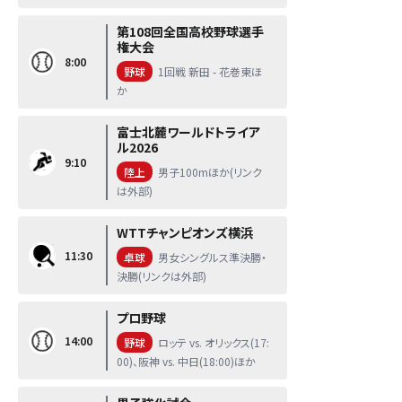
第108回全国高校野球選手
権大会
8:00
野球
1回戦 新田 - 花巻東ほ
か
富士北麓ワールドトライア
ル2026
9:10
陸上
男子100mほか(リンク
は外部)
WTTチャンピオンズ横浜
11:30
卓球
男女シングルス準決勝・
決勝(リンクは外部)
プロ野球
14:00
野球
ロッテ vs. オリックス(17:
00)、阪神 vs. 中日(18:00)ほか