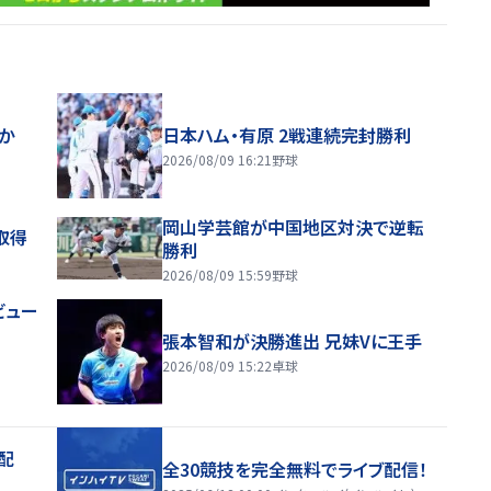
ほか
日本ハム・有原 2戦連続完封勝利
2026/08/09 16:21
野球
岡山学芸館が中国地区対決で逆転
取得
勝利
2026/08/09 15:59
野球
ビュー
張本智和が決勝進出 兄妹Vに王手
2026/08/09 15:22
卓球
配
全30競技を完全無料でライブ配信！