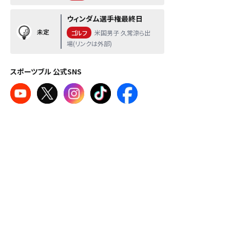
ウィンダム選手権最終日
未定
ゴルフ
米国男子 久常涼ら出
場(リンクは外部)
スポーツブル 公式SNS