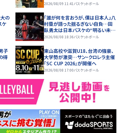
2026/08/09 11:41
バスケットボール
立大の
「誰が何を言おうが、僕は日本人」八
スケ
村塁が語った揺るぎない自負…田
臥勇太は日本バスケの“明るい未
来”を確信
2026/08/08 18:36
バスケットボール
6男子
東山高校や滋賀U18、台湾の強豪、
の得
大学勢が激突…サン・クロレラ主催
『SC CUP 2026』が開催へ
2026/08/08 17:00
バスケットボール