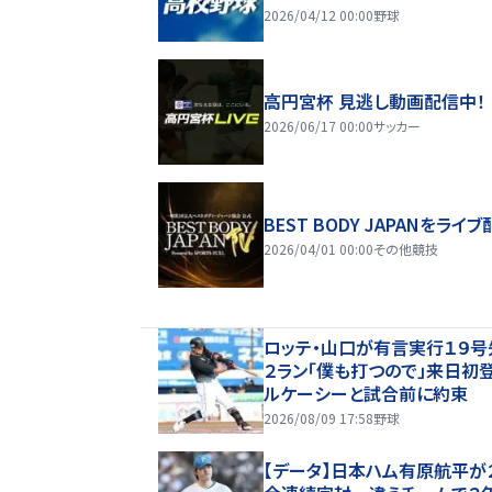
2026/04/12 00:00
野球
高円宮杯 見逃し動画配信中！
2026/06/17 00:00
サッカー
BEST BODY JAPANをライブ
2026/04/01 00:00
その他競技
ロッテ・山口が有言実行１９号
２ラン「僕も打つので」来日初
ルケーシーと試合前に約束
2026/08/09 17:58
野球
【データ】日本ハム有原航平が