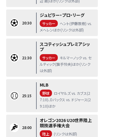
辺 剛)ほか(リンクは外部)
ジュピラー・プロ・リーグ
20:30
サッカー
ヘント(伊藤敦樹) vs.
メヘレンほか(リンクは外部)
スコティッシュプレミアシッ
プ
21:30
サッカー
キルマーノック vs. セ
ルティック(旗手怜央)ほか(リンク
は外部)
MLB
野球
ロイヤルズ vs. カブス(2
25:15
7:10)、Dバックス vs. ドジャース(2
9:10)ほか
オレゴン2026 U20世界陸上
競技選手権大会
28:00
陸上
(リンクは外部)