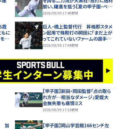
年連
を誇る二刀流が大黒柱！投打に逸材
揃い、躍進を狙う【夏の甲子園・ベン
チ入り選手】
2026/08/09 17:46
野球
S霞
巨人・橋上監督代行 昇格即スタメ
ともに
ン起用で殊勲打の岡田に「まだ上が
ドをか
ってこれていないファームの選手に
とってもいい刺激に」阪神との首位
2026/08/09 17:44
野球
攻防３連戦へ「まずはカード勝ち越
しを」
【甲子園】新田・岡田監督「点の取ら
れ方が…相当なダメージ」愛媛大
会無失策も痛恨ミス
2026/08/09 17:10
野球
退 加
【甲子園】岡山学芸館166センチ左