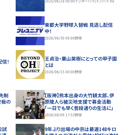
2025/06/18 00:00
インターハイ(インハイ.tv)
東都大学野球入替戦 見逃し配信
中！
2026/06/30 00:00
野球
王貞治・栗山英樹にとっての甲子園
配信！
とは
2026/06/15 00:00
野球
先制
【阪神】熊本出身の大竹耕太郎、伊
登板の
原陵人ら被災地支援で募金活動
「一日でも早く普段通りの生活に」
2026/08/09 17:53
野球
２試
9年ぶり出場の中京は最速148キロ