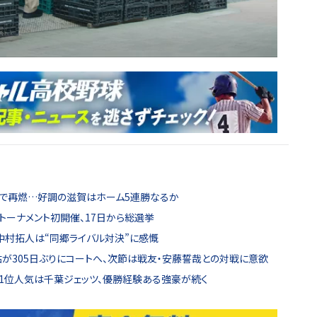
の舞台で再燃…好調の滋賀はホーム5連勝なるか
トーナメント初開催、17日から総選挙
・中村拓人は“同郷ライバル対決”に感慨
が305日ぶりにコートへ、次節は戦友・安藤誓哉との対戦に意欲
表…1位人気は千葉ジェッツ、優勝経験ある強豪が続く