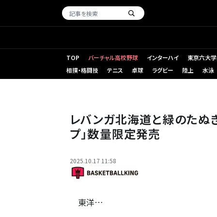
TOP
バーチャル高校野球
インターハイ
東京六大学
相撲・格闘技
テニス
卓球
ラグビー
陸上
水泳
「マルちゃん 緑のたぬき天そば レバンガ応援カップ」が発売
レバンガ北海道と緑のたぬ
プ」数量限定発売
2025.10.17 11:58
東洋…