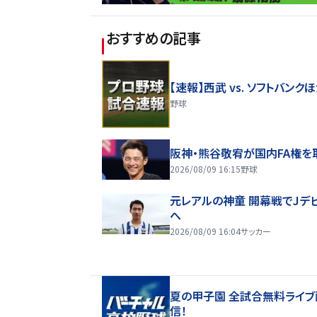
おすすめの記事
【速報】西武 vs. ソフトバンク
野球
阪神・熊谷敬宥が国内FA権を
2026/08/09 16:15
野球
元レアルの神童 開幕戦でJデ
へ
2026/08/09 16:04
サッカー
夏の甲子園 全試合無料ライブ
信！