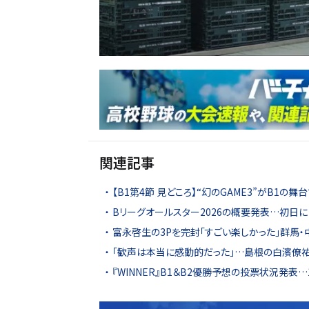
関連記事
【B1第4節 見どころ】“幻のGAME3”がB1
Bリーグオールスター2026の概要発表…初日に
富永啓生の3Pを完封「すごい楽しかった」群馬
「歓声は本当に感動的だった」…島根の白濱僚祐
『WINNER』B1＆B2優勝予想の投票状況発