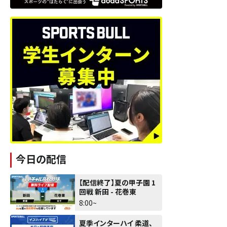
今日の配信
【配信終了】夏の甲子園 1
回戦 新田 - 花巻東
8:00~
夏季インターハイ 柔道、