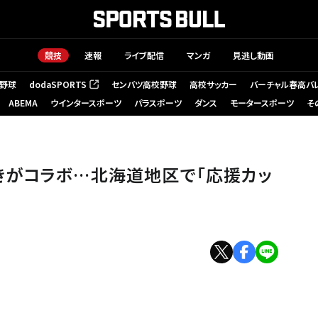
競技
速報
ライブ配信
マンガ
見逃し動画
野球
dodaSPORTS
センバツ高校野球
高校サッカー
バーチャル春高バ
（新しいタブで開く）
ABEMA
ウインタースポーツ
パラスポーツ
ダンス
モータースポーツ
そ
中
きがコラボ…北海道地区で「応援カッ