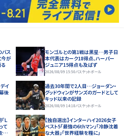
のバス
モンゴルとの第1戦は黒星…男子日
に今が
本代表はカーク18得点、ハーパー
語る
ジュニア15得点も及ばず
2026/08/09 15:50
バスケットボール
るデイ
過去30年間で2人目…ジョーダン・
幕後
グッドウィンがサンズのガードとして
キッド以来の記録
2026/08/09 14:18
バスケットボール
「Ｌ
【独自選出】インターハイ2026女子
って
ベスト5「最強の6thマン」「冷静沈着
を受
な大器」「世界経験を糧に」