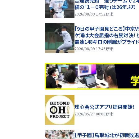
合連続完封 違うチームで２
続の「１－０完封」は26年ぶり
2026/08/09 17:52
野球
【9日の甲子園見どころ】中京V
ケ浦は大会屈指の右腕対決！
最速148キロの剛腕がプライ
けて対戦
2026/08/09 17:45
野球
球心会公式アプリ提供開始！
2026/05/27 00:00
野球
【甲子園】鳥取城北が初戦敗