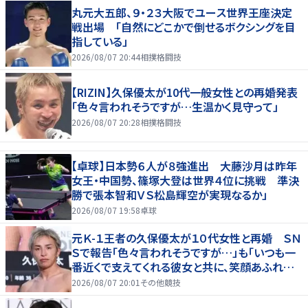
丸元大五郎、９・２３大阪でユース世界王座決定
戦出場 「自然にどこかで倒せるボクシングを目
指している」
2026/08/07 20:44
相撲格闘技
【RIZIN】久保優太が10代一般女性との再婚発表
「色々言われそうですが…生温かく見守って」
2026/08/07 20:28
相撲格闘技
【卓球】日本勢６人が８強進出 大藤沙月は昨年
女王・中国勢、篠塚大登は世界４位に挑戦 準決
勝で張本智和ＶＳ松島輝空が実現なるか」
2026/08/07 19:58
卓球
元Ｋ-１王者の久保優太が１０代女性と再婚 ＳＮ
Ｓで報告「色々言われそうですが…」も「いつも一
番近くで支えてくれる彼女と共に、笑顔あふれる
家庭を築いていきたい」
2026/08/07 20:01
その他競技