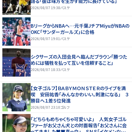
語る「彼は味方を生かす能力に長けている」
2026/08/07 19:38
バスケ
BリーグからNBAへ…元千葉JチアMiyuがNBAの
OKC「サンダーガールズ」に合格
2026/08/07 19:01
バスケ
シクサーズの入団会見へ臨んだブラウン「勝つた
めには犠牲を払って互いを信頼すること」
2026/08/07 18:33
バスケ
【女子ゴルフ】ＢＡＢＹＭＯＮＳＴＥＲのライブを満
喫 安田祐香「みんなかわいい。刺激になる」 ３
勝目へ１差５位発進
2026/08/07 23:10
ゴルフ
「どちらもめちゃくちゃ可愛いよ」 人気女子ゴル
ファーがお父さん犬との対面報告「お父さんに会
ってきました♥♥真っ白」 ＳＮＳ「イケメンなお