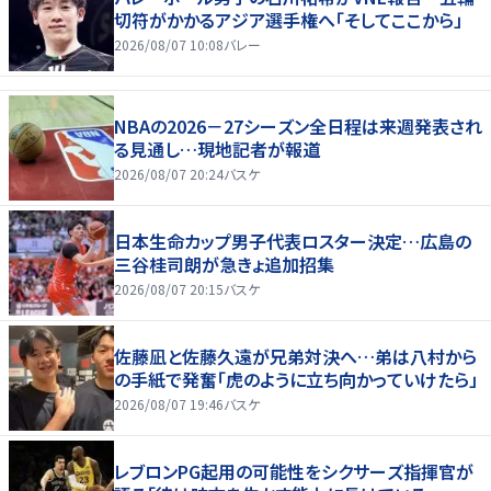
切符がかかるアジア選手権へ「そしてここから」
2026/08/07 10:08
バレー
NBAの2026－27シーズン全日程は来週発表され
る見通し…現地記者が報道
2026/08/07 20:24
バスケ
日本生命カップ男子代表ロスター決定…広島の
三谷桂司朗が急きょ追加招集
2026/08/07 20:15
バスケ
佐藤凪と佐藤久遠が兄弟対決へ…弟は八村から
の手紙で発奮「虎のように立ち向かっていけたら」
2026/08/07 19:46
バスケ
レブロンPG起用の可能性をシクサーズ指揮官が