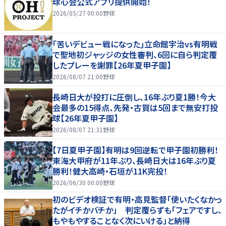
球心会公式アプリ提供開始！
2026/05/27 00:00
野球
｢苦いデビュー戦になった｣立命館宇治vs有明戦
で聖地初ジャッジの女性審判、6回に自ら判定覆
したプレーを謝罪【26年夏甲子園】
2026/08/07 21:00
野球
長崎日大が投打に圧倒し、16年ぶり夏1勝！今大
会最多の15得点、先発・古賀は5回まで無安打投
球【26年夏甲子園】
2026/08/07 21:31
野球
【7日夏甲子園】有明は9回逆転で甲子園初勝利！
東海大甲府が11年ぶり、長崎日大は16年ぶり夏
勝利！健大高崎・石垣が11K完投！
2026/06/30 00:00
野球
初のビデオ検証で有明・高見監督「使いたくなかっ
たがイチかバチか」 判定覆らずも「フェアですし、
もやもやすることなく次にいける」と納得