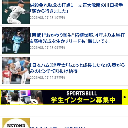
併殺免れ執念の打点1 立正大淞南の川口投手
「頭から行きました」
2026/08/07 23:10
野球
【西武】“おかわり塾生”柘植世那、４年ぶり本塁打
＆高橋光成を生かすリードも「悔しいです」
2026/08/07 23:09
野球
【日本ハム】達孝太「ちょっと成長したな」失策がら
みのピンチ切り抜け納得
2026/08/07 22:57
野球