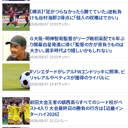
【横浜】「足がつらなかったら勝てていた」逆転負
けも谷村海那２得点に「個人の収穫はでかい」
2026/08/07 23:55
サッカー
Ｇ大阪・明神智和監督がリーグ戦初采配で６年ぶ
り開幕白星発進に導く「監督の方が背負うものは
大きい。選手時代より嬉しいかもしれない」
2026/08/07 23:55
サッカー
RソシエダードがレアルFWエンドリッキに照準、ビ
リャレアルやベティスが獲得のライバルに
2026/08/07 23:47
サッカー
前回大会王者の鎮西高らすべてのシード校がベ
スト4入り 大会最終日の勝負の行方は【近畿イン
ターハイ2026】
2026/08/07 22:22
バレー