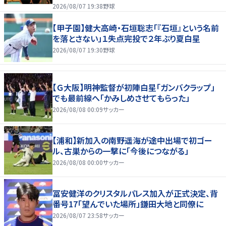
2026/08/07 19:38
野球
【甲子園】健大高崎・石垣聡志「『石垣』という名前
を落とさない」１失点完投で２年ぶり夏白星
2026/08/07 19:30
野球
【Ｇ大阪】明神監督が初陣白星「ガンバクラップ」
でも最前線へ「かみしめさせてもらった」
2026/08/08 00:09
サッカー
【浦和】新加入の南野遥海が途中出場で初ゴー
ル、古巣からの一撃に「今後につながる」
2026/08/08 00:00
サッカー
冨安健洋のクリスタルパレス加入が正式決定、背
番号17「望んでいた場所」鎌田大地と同僚に
2026/08/07 23:58
サッカー