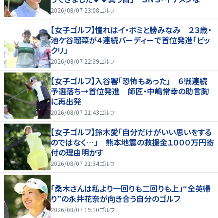
父さん」「白戸家入りするんですか？」
2026/08/07 23:08
ゴルフ
【女子ゴルフ】憧れはイ・ボミと勝みなみ ２３歳・
池ケ谷瑠菜が４連続バーディーで首位発進「ビッ
クリ」
2026/08/07 22:39
ゴルフ
【女子ゴルフ】入谷響「恐怖もあった」 ６戦連続
予選落ち→首位発進 師匠・中嶋常幸の助言胸
に再出発
2026/08/07 21:43
ゴルフ
【女子ゴルフ】鈴木愛「自分だけがいい思いをする
のではなく…」 熊本地震の救援金１０００万円寄
付の理由明かす
2026/08/07 21:34
ゴルフ
「桑木さんは私より一回りも二回りも上」“全英帰
り”の永井花奈が向き合う自分のゴルフ
2026/08/07 19:10
ゴルフ