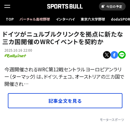
今日の予定
TOP
バーチャル高校野球
インターハイ
東京六大学野球
dodaSPO
Naoki Kobayashi
（新しいタブ
ドイツがニュルブルクリンクを拠点に新たな
三カ国開催のWRCイベントを契約か
2025.10.16 22:00
今週開催されるWRC第12戦セントラルヨーロピアンラリ
ー（ターマック）は、ドイツ、チェコ、オーストリアの三カ国で
開催され…
記事全文を見る
モータースポーツ