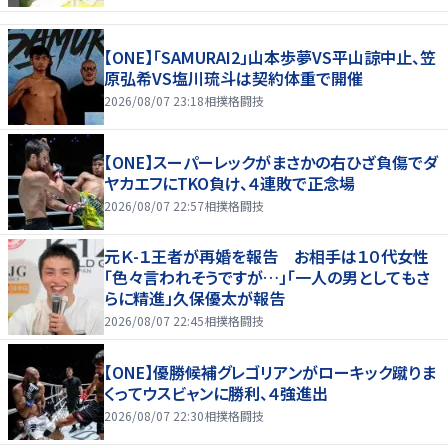
【ONE】「SAMURAI2」山本歩夢VS平山諒中止、笠
原弘希VS塩川琉斗は契約体重で開催
2026/08/07 23:18
相撲格闘技
【ONE】スーパーレックがまさかの右ひざ負傷でダ
ヤカエフにTKO負け、４連敗で正念場
2026/08/07 22:57
相撲格闘技
元Ｋ-１王者が再婚を報告 お相手は１０代女性
「色々言われそうですが…」「一人の男としてもさ
らに精進」久保優太が報告
2026/08/07 22:45
相撲格闘技
【ONE】優勝候補グレゴリアンがローキック蹴りま
くってウスビャンに勝利、４強進出
2026/08/07 22:30
相撲格闘技