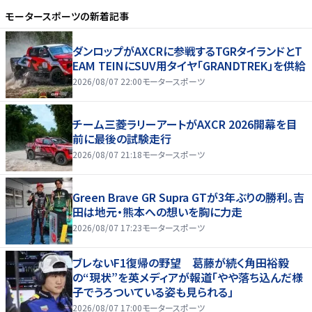
モータースポーツ
の新着記事
ダンロップがAXCRに参戦するTGRタイランドとT
EAM TEINにSUV用タイヤ「GRANDTREK」を供給
2026/08/07 22:00
モータースポーツ
チーム三菱ラリーアートがAXCR 2026開幕を目
前に最後の試験走行
2026/08/07 21:18
モータースポーツ
Green Brave GR Supra GTが3年ぶりの勝利。吉
田は地元・熊本への想いを胸に力走
2026/08/07 17:23
モータースポーツ
ブレないF1復帰の野望 葛藤が続く角田裕毅
の“現状”を英メディアが報道「やや落ち込んだ様
子でうろついている姿も見られる」
2026/08/07 17:00
モータースポーツ