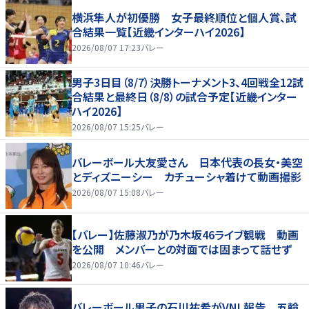
横浜隼人が初優勝 女子最終順位と個人賞、試
合結果一覧【近畿インターハイ2026】
2026/08/07 17:23
バレー
男子3日目（8/7）決勝トーナメント3、4回戦全12試
合結果と最終日（8/8）の試合予定【近畿インター
ハイ2026】
2026/08/07 15:25
バレー
バレーボール大友愛さん 日本代表の長女・美空
とディズニーシー カチューシャ着けて動画撮影
2026/08/07 15:08
バレー
【バレー】佐藤淑乃が乃木坂46ライブ観戦 動画
を公開 メンバーとの対面では固まって話せず
2026/08/07 10:46
バレー
バレーボール男子の石川祐希がVNL報告 五輪