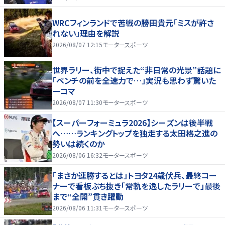
WRCフィンランドで苦戦の勝田貴元「ミスが許さ
れない」理由を解説
2026/08/07 12:15
モータースポーツ
世界ラリー、街中で捉えた“非日常の光景”話題に
「ベンチの前を全速力で…」実況も思わず驚いた
一コマ
2026/08/07 11:30
モータースポーツ
【スーパーフォーミュラ2026】シーズンは後半戦
へ……ランキングトップを独走する太田格之進の
勢いは続くのか
2026/08/06 16:32
モータースポーツ
「まさか連勝するとは」トヨタ24歳伏兵、最終コー
ナーで看板ぶち抜き「常軌を逸したラリーで」最後
まで“全開”貫き躍動
2026/08/06 11:31
モータースポーツ