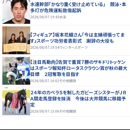
水連幹部「かなり重く受け止めている」 競泳・本
多灯が危険運転致傷起訴
2026/08/07 19:43
水泳
【フィギュア】坂本花織さん「今は主婦頑張ってま
す」スポーツ功労者表彰式 謝辞の大役も
2026/08/07 19:54
ウィンタースポーツ
【注目馬動向】佐賀で重賞７勝のサキドリトッケン
はスポーツ報知杯ロータスクラウン賞が秋の最大
目標 ２冠奪取を目指す
2026/08/07 16:02
その他競技
２４年のカペラＳを制したガビーズシスターがＪＲ
Ａ競走馬登録を抹消 今後は大井競馬に移籍予
定
2026/08/07 15:06
その他競技