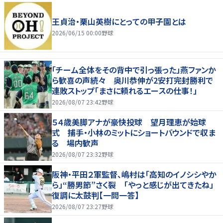
王貞治・栗山英樹にとっての甲子園とは
2026/06/15 00:00
野球
「チーム全体をその背中で引っ張った」燕ファンか
ら歓喜の声続々 奥川恭伸が2安打完封勝利で
連敗ストップ「まさに頼れるエースの仕事！」
2026/08/07 23:42
野球
５４歳美脚アナが豪快投球 望月理恵が始球
式 捕手・小林のミットにショートバウンドで収ま
る 場内歓声
2026/08/07 23:32
野球
阪神・平田２軍監督、嶋村は「高知のイノシシやか
ら」“勝男節”さく裂 「やっと感じが出てきたね」
復調に太鼓判【一問一答】
2026/08/07 23:27
野球