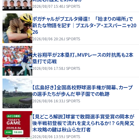
2026/08/07 15:40
J SPORTS
ポガチャルがブエルタ帰還！ 「始まりの場所」で
新たな物語を記す｜ブエルタ・ア・エスパーニャ20
26
2026/08/06 20:26
J SPORTS
大谷翔平が2本塁打。MVPレースの対抗馬も2本
塁打で応戦
2026/08/06 17:58
J SPORTS
【広島好き】全国高校野球選手権が開幕、カープ
の選手たちが歩んだ甲子園での軌跡
2026/08/06 16:33
J SPORTS
【見どころ解説】球宴で敢闘選手賞受賞の岡本が
後半戦初登板で流れを変えられるか！？ G先発又
木攻略の鍵は秋山ら左打者
2026/08/06 13:59
J SPORTS