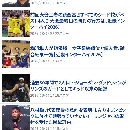
2026/08/08 16:10
バレー
前回大会王者の鎮西高らすべてのシード校がベ
スト4入り 大会最終日の勝負の行方は【近畿イン
ターハイ2026】
2026/08/07 22:22
バレー
横浜隼人が初優勝 女子最終順位と個人賞、試
合結果一覧【近畿インターハイ2026】
2026/08/07 17:23
バレー
過去30年間で2人目…ジョーダン・グッドウィンが
サンズのガードとしてキッド以来の記録
2026/08/09 14:18
バスケ
八村塁、代表復帰の意向を表明「ＬＡのオリンピッ
クに向けて頑張っていきたい」 サンジャポの取
材を受けた衝撃理由
2026/08/09 12:15
バスケ