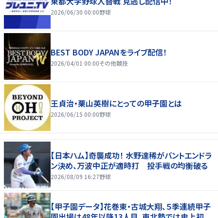
東都大学野球入替戦 見逃し配信中！
2026/06/30 00:00
野球
BEST BODY JAPANをライブ配信！
2026/04/01 00:00
その他競技
王貞治・栗山英樹にとっての甲子園とは
2026/06/15 00:00
野球
【日本ハム】奇襲成功！ 水野達稀がバントエンドラ
ン決め、万波中正が適時打 投手戦の均衡破る
2026/08/09 16:27
野球
【甲子園データ】花巻東・古城大翔、５季連続甲子
園出場は48年以降13人目、東北勢では史上初