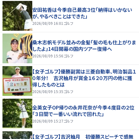
安田祐香は今季自己最高３位「納得はいかない
が、やるべきことはできた」
2026/08/09 16:01
ゴルフ
桑木志帆モデル並みの金髪「髪の毛も仕上がりま
したよ」14日開幕の国内ツアー復帰へ
2026/08/09 15:56
ゴルフ
【女子ゴルフ】優勝副賞は三菱自動車、明治製品１
０年分！ 吉沢柚月が賞金１６２０万円の他に獲
得したものとは
2026/08/09 15:35
ゴルフ
全英女子OP帰りの永井花奈が今季４度目の２位
「３日間で一番いい流れで回れた」
2026/08/09 15:27
ゴルフ
【女子ゴルフ】吉沢柚月 初優勝スピーチで感無