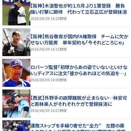
【阪神】木浪聖也が約１カ月ぶり１軍登録 勝負
強い打撃に期待 代わって立石正広が登録抹消
2026/08/09 16:20
野球
【阪神】熊谷敬宥が国内FA権取得 チームに欠か
せない万能男 単年契約も「今それどころじゃ」
2026/08/09 16:15
野球
ロバーツ監督「初球からあの姿でいないといけな
い」ディアスに注文「彼からあれほどの気迫を…」
2026/08/09 16:08
野球
【西武】外野手の故障離脱が止まらない…林安可
と若林楽人がそれぞれケガで登録抹消に
2026/08/09 16:07
野球
連敗ストップを手繰り寄せた“全力” 左膝の痛