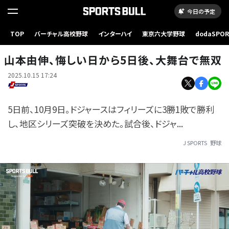
今日の予定
TOP
バーチャル高校野球
インターハイ
東京六大学野球
dodaSPO
（新しいタブ
山本由伸、悔しい日から5日後、大舞台で無双
2025.10.15 17:24
5日前、10月9日。ドジャースはフィリーズに3勝1敗で勝利
し、地区シリーズ突破を決めた。試合後、ドジャ...
J SPORTS
野球