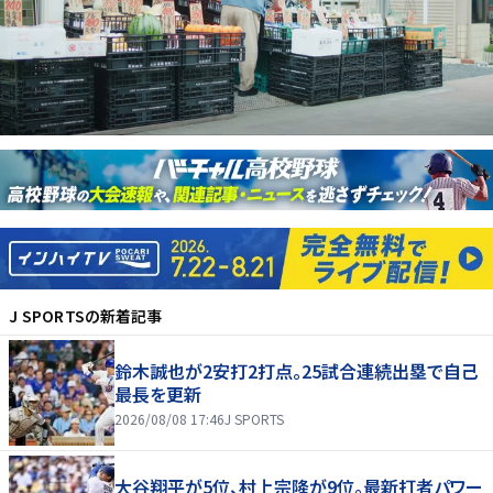
J SPORTS
の新着記事
鈴木誠也が2安打2打点。25試合連続出塁で自己
最長を更新
2026/08/08 17:46
J SPORTS
大谷翔平が5位、村上宗隆が9位。最新打者パワー