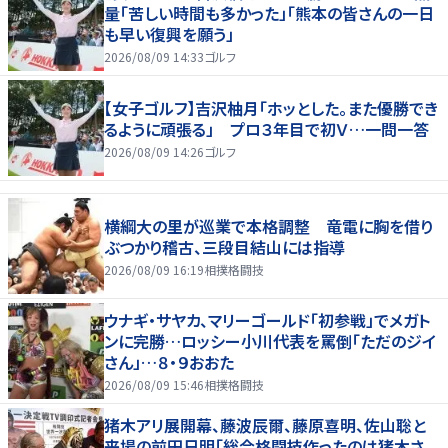
量「苦しい時間も多かった」「熊本の皆さんの一日
も早い復興を願う」
2026/08/09 14:33
ゴルフ
【女子ゴルフ】吉沢柚月「ホッとした。また優勝でき
るように頑張る」 プロ３年目で初Ｖ…一問一答
2026/08/09 14:26
ゴルフ
横綱大の里が巡業で本格調整 竜電に胸を借り
ぶつかり稽古、三段目結山には指導
2026/08/09 16:19
相撲格闘技
ウナギ・サヤカ、マリーゴールド「初参戦」でメガト
ンに完勝…ロッシー小川代表を罵倒「ただのジイ
さん」…８・９おおた
2026/08/09 15:46
相撲格闘技
猪木アリ展開幕、藤波辰爾、藤原喜明、佐山聡と
来場の前田日明「総合格闘技作ったのは猪木さ