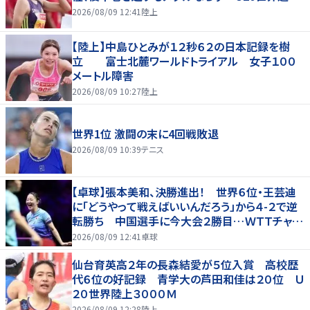
2026/08/09 12:41
陸上
【陸上】中島ひとみが１２秒６２の日本記録を樹
立 富士北麓ワールドトライアル 女子１００
メートル障害
2026/08/09 10:27
陸上
世界1位 激闘の末に4回戦敗退
2026/08/09 10:39
テニス
【卓球】張本美和、決勝進出！ 世界６位・王芸迪
に「どうやって戦えばいいんだろう」から４-２で逆
転勝ち 中国選手に今大会２勝目…ＷＴＴチャン
ピオンズ横浜
2026/08/09 12:41
卓球
仙台育英高２年の長森結愛が５位入賞 高校歴
代６位の好記録 青学大の芦田和佳は２０位 Ｕ
２０世界陸上３０００Ｍ
2026/08/09 12:28
陸上