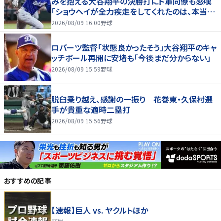
みを抱える大谷翔平の決勝打にド軍同僚も感嘆
「ショウヘイが全力疾走をしてくれたのは、本当に
大きかった」
2026/08/09 16:00
野球
ロバーツ監督「状態良かったそう」大谷翔平のキャ
ッチボール再開に安堵も「今後まだ分からない」
2026/08/09 15:59
野球
脱臼乗り越え、感謝の一振り 花巻東・久保村選
手が貴重な適時二塁打
2026/08/09 15:56
野球
おすすめの記事
【速報】巨人 vs. ヤクルトほか