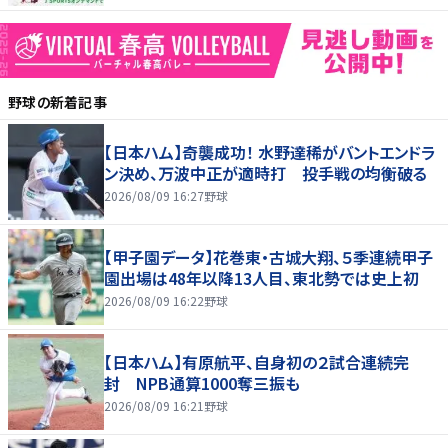
野球
の新着記事
【日本ハム】奇襲成功！ 水野達稀がバントエンドラ
ン決め、万波中正が適時打 投手戦の均衡破る
2026/08/09 16:27
野球
【甲子園データ】花巻東・古城大翔、５季連続甲子
園出場は48年以降13人目、東北勢では史上初
2026/08/09 16:22
野球
【日本ハム】有原航平、自身初の２試合連続完
封 NPB通算1000奪三振も
2026/08/09 16:21
野球