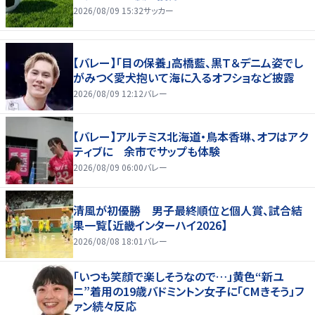
2026/08/09 15:32
サッカー
【バレー】「目の保養」高橋藍、黒Ｔ＆デニム姿でし
がみつく愛犬抱いて海に入るオフショなど披露
2026/08/09 12:12
バレー
【バレー】アルテミス北海道・鳥本香琳、オフはアク
ティブに 余市でサップも体験
2026/08/09 06:00
バレー
清風が初優勝 男子最終順位と個人賞、試合結
果一覧【近畿インターハイ2026】
2026/08/08 18:01
バレー
「いつも笑顔で楽しそうなので…」黄色“新ユ
ニ”着用の19歳バドミントン女子に「CMきそう」フ
ァン続々反応