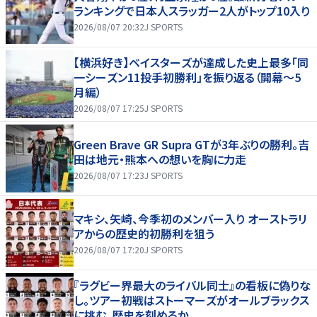
ランキングで日本人スラッガー2人がトップ10入り
2026/08/07 20:32
J SPORTS
【横浜好き】ベイスターズが達成した史上最多「同
一シーズン11投手初勝利」を振り返る（開幕～5
月編）
2026/08/07 17:25
J SPORTS
Green Brave GR Supra GTが3年ぶりの勝利。吉
田は地元・熊本への想いを胸に力走
2026/08/07 17:23
J SPORTS
マキシ、矢崎、今季初のメンバー入り オーストラリ
アからの歴史的初勝利を狙う
2026/08/07 17:20
J SPORTS
『ラグビー界最大のライバル同士』の看板に偽りな
し。ツアー初戦はストーマーズがオールブラックス
に挑む。歴史を刻めるか