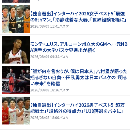
【独自選出】インターハイ2026女子ベスト5「最強
の6thマン」「冷静沈着な大器」「世界経験を糧に」
2026/08/09 11:41
バスケ
モンテ・エリス、アルコーン州立大のGMへ…元NB
A選手の大学バスケ界進出が続く
2026/08/09 09:34
バスケ
「誰が何を言おうが、僕は日本人」八村塁が語った
揺るぎない自負…田臥勇太は日本バスケの“明る
い未来”を確信
2026/08/08 18:36
バスケ
【独自選出】インターハイ2026男子ベスト5「超万
能戦士」「規格外の得点力」「U18落選をバネに」
2026/08/08 18:00
バスケ