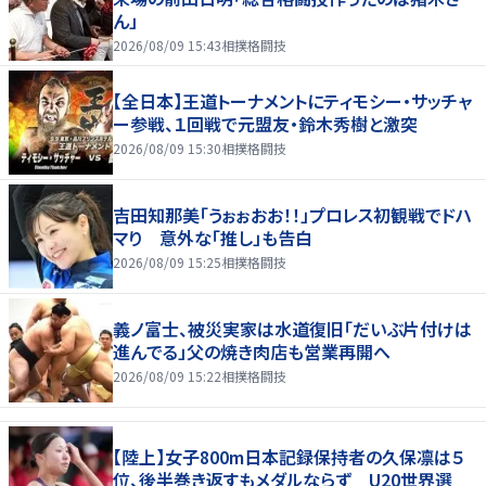
ん」
2026/08/09 15:43
相撲格闘技
【全日本】王道トーナメントにティモシー・サッチャ
ー参戦、１回戦で元盟友・鈴木秀樹と激突
2026/08/09 15:30
相撲格闘技
吉田知那美「うぉぉおお！！」プロレス初観戦でドハ
マり 意外な「推し」も告白
2026/08/09 15:25
相撲格闘技
義ノ富士、被災実家は水道復旧「だいぶ片付けは
進んでる」父の焼き肉店も営業再開へ
2026/08/09 15:22
相撲格闘技
【陸上】女子800m日本記録保持者の久保凛は５
位、後半巻き返すもメダルならず U20世界選