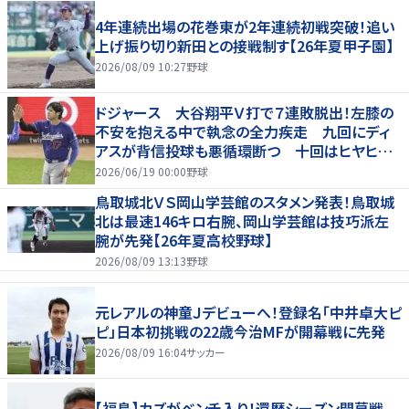
4年連続出場の花巻東が2年連続初戦突破！追い
上げ振り切り新田との接戦制す【26年夏甲子園】
2026/08/09 10:27
野球
ドジャース 大谷翔平Ｖ打で７連敗脱出！左膝の
不安を抱える中で執念の全力疾走 九回にディ
アスが背信投球も悪循環断つ 十回はヒヤヒヤ
もリード守る
2026/06/19 00:00
野球
鳥取城北ＶＳ岡山学芸館のスタメン発表！鳥取城
北は最速146キロ右腕、岡山学芸館は技巧派左
腕が先発【26年夏高校野球】
2026/08/09 13:13
野球
元レアルの神童Ｊデビューへ！登録名「中井卓大ピ
ピ」日本初挑戦の22歳今治MFが開幕戦に先発
2026/08/09 16:04
サッカー
【福島】カズがベンチ入り！還暦シーズン開幕戦