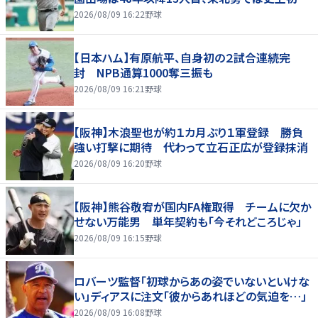
2026/08/09 16:22
野球
【日本ハム】有原航平、自身初の２試合連続完
封 NPB通算1000奪三振も
2026/08/09 16:21
野球
【阪神】木浪聖也が約１カ月ぶり１軍登録 勝負
強い打撃に期待 代わって立石正広が登録抹消
2026/08/09 16:20
野球
【阪神】熊谷敬宥が国内FA権取得 チームに欠か
せない万能男 単年契約も「今それどころじゃ」
2026/08/09 16:15
野球
ロバーツ監督「初球からあの姿でいないといけな
い」ディアスに注文「彼からあれほどの気迫を…」
2026/08/09 16:08
野球