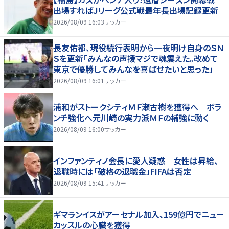
出場すればＪリーグ公式戦最年長出場記録更新
2026/08/09 16:03
サッカー
長友佑都、現役続行表明から一夜明け自身のＳＮ
Ｓを更新「みんなの声援マジで魂震えた。改めて
東京で優勝してみんなを喜ばせたいと思った」
2026/08/09 16:01
サッカー
浦和がストークシティＭＦ瀬古樹を獲得へ ボラ
ンチ強化へ元川崎の実力派ＭＦの補強に動く
2026/08/09 16:00
サッカー
インファンティノ会長に愛人疑惑 女性は昇給、
退職時には「破格の退職金」FIFAは否定
2026/08/09 15:41
サッカー
ギマランイスがアーセナル加入、159億円でニュー
カッスルの心臓を獲得