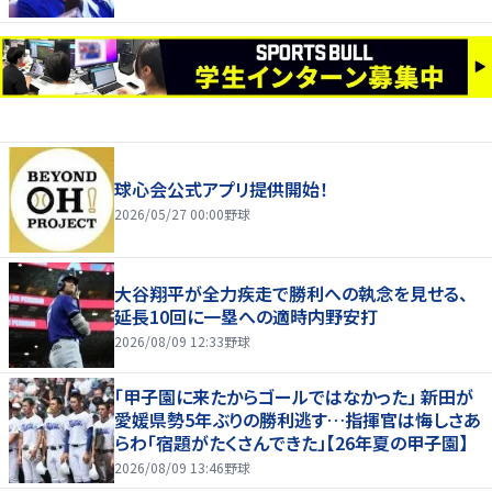
球心会公式アプリ提供開始！
2026/05/27 00:00
野球
大谷翔平が全力疾走で勝利への執念を見せる、
延長10回に一塁への適時内野安打
2026/08/09 12:33
野球
「甲子園に来たからゴールではなかった」 新田が
愛媛県勢5年ぶりの勝利逃す…指揮官は悔しさあ
らわ「宿題がたくさんできた」【26年夏の甲子園】
2026/08/09 13:46
野球