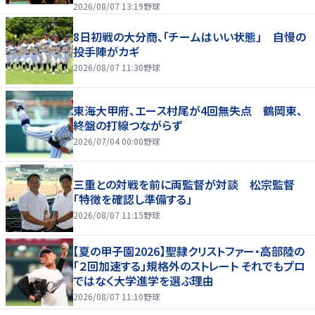
2026/08/07 13:19
野球
8日初戦の大分商、「チームはいい状態」 自慢の
投手陣がカギ
2026/08/07 11:30
野球
東海大甲府、エース村尾が4回無失点 鶴岡東、
終盤の打線つながらず
2026/07/04 00:00
野球
三重との対戦を前に両監督が対談 松宗監督
「特徴を確認し準備する」
2026/08/07 11:15
野球
【夏の甲子園2026】聖隷クリストファー・高部陸の
「２回加速する」規格外のストレート それでもプロ
ではなく大学進学を選ぶ理由
2026/08/07 11:10
野球