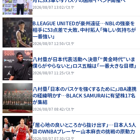
月に3x3車いすバスケの国際イベント開催へ
2026/08/07 13:02
バスケ
B.LEAGUE UNITEDが豪州遠征…NBLの強豪を
相手に53点差で大敗、中村拓人「悔しい気持ちが
一番強い」
2026/08/07 12:50
バスケ
八村塁が日本代表活動へ決意「“黄金時代”いま
僕らがやらないと」ロス五輪は「一番大きな目標」
2026/08/07 11:25
バスケ
八村塁「日本のバスケを強くするために」JBA連携
の経緯明かす…BLACK SAMURAIに有望株17名
が集結
2026/08/07 08:42
バスケ
「居心地の良いところから抜け出す」…日本人5人
目のWNBAプレーヤー山本麻衣の挑戦の原動力
2026/08/07 07:30
バスケ