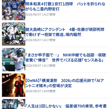
岡本和真４打数１安打１四球 バットを折られな
がらも二塁内野安打
2026/08/07 14:27
野球
健大高崎にアクシデント 4番・佐藤が頭部死球
で動けず→担架で搬送、場内騒然
2026/08/07 14:17
野球
「まさか甲子園で…」 NHK中継でも話題…視聴
者驚く“爆音” 世界でバズる応援「センスある」
2026/08/07 14:13
野球
【DeNA】「横濱漢祭 2026」の応援元帥で「AIア
ントニオ猪木」の登場が決定
2026/08/07 14:09
野球
「人生は1回しかない」 偏差値70の東筑、参考書