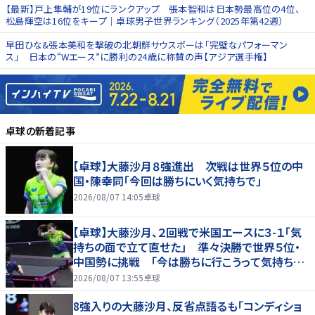
【最新】戸上隼輔が19位にランクアップ 張本智和は日本勢最高位の4位、
松島輝空は16位をキープ｜卓球男子世界ランキング（2025年第42週）
早田ひな&張本美和を撃破の北朝鮮サウスポーは「完璧なパフォーマン
ス」 日本の“Wエース”に勝利の24歳に称賛の声【アジア選手権】
卓球
の新着記事
【卓球】大藤沙月８強進出 次戦は世界５位の中
国・陳幸同「今回は勝ちにいく気持ちで」
2026/08/07 14:05
卓球
【卓球】大藤沙月、２回戦で米国エースに３-１「気
持ちの面で立て直せた」 準々決勝で世界５位・
中国勢に挑戦 「今は勝ちに行こうって気持ちが
強い」…ＷＴＴチャンピオンズ横浜
2026/08/07 13:55
卓球
8強入りの大藤沙月、反省点語るも「コンディショ