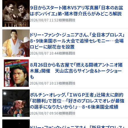
９日からスタート猪木VSアリ写真展「日本のお盆
はボンバイエ」弟・猪木啓介氏らがみどころ解説
2026/08/07 11:52
相撲格闘技
ドリー・ファンク・ジュニアさん、「全日本プロレス」
８・９後楽園ホール大会で追悼セレモニー…会場
ロビーに献花台を設置
2026/08/07 10:44
相撲格闘技
８月26日から名古屋で「燃える闘魂アントニオ猪
木展」開催 天山広吉らサイン会＆トークショー
も
2026/08/07 10:13
相撲格闘技
ボルチン・オレッグ、「ＩＷＧＰ王者」辻陽太に劇的
「初勝利」で首位…「好きのプロレスでオレが最強
の選手になりたいから！」…８・６後楽園全成績
2026/08/07 09:50
相撲格闘技
ドリー・ファンク・ジュニアさん、「新日本プロレス」