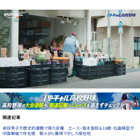
関連記事
卓球男子が歴史的激闘で得た収穫 エース・張本智和＆18歳・松島輝空が
中国撃破で存在感 銅メダル獲得で示した現在地