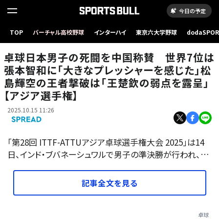
今日の予定
卓球日本男子の死闘を中国称賛 世界7位は張本智和に「大きなプレッシャーを感じた」松
TOP
バーチャル高校野球
インターハイ
東京六大学野球
dodaSPO
島輝空の王者撃破は「王楚欽の弱点を露呈」【アジア選手権】
（新しいタブ
卓球日本男子の死闘を中国称賛 世界7位は
張本智和に「大きなプレッシャーを感じた」松
島輝空の王者撃破は「王楚欽の弱点を露呈」
【アジア選手権】
2025.10.15 11:26
「第28回 ITTF-ATTUアジア卓球選手権大会 2025」は14
日、インド・ブバネーシュワルで男子の準決勝が行われ、…
記事全文を見る
卓球