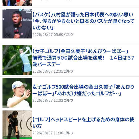
【バスケ】八村塁が語った日本代表への熱い思い
「今、僕らがやらないと日本のバスケが良くなって
いかない」
2026/08/07 05:00
バスケ
【女子ゴルフ】金田久美子「あんびりーばぼー」
前戦で通算５００試合出場を達成！ １４日は３７
歳バースデー
2026/08/07 12:35
ゴルフ
女子ゴルフ500試合出場の金田久美子「あんびり
ーばぼー」「あれだけ嫌だったゴルフが…」
2026/08/07 11:32
ゴルフ
【ゴルフ】ヘッドスピードを上げるための身体の使
い方
2026/08/07 11:30
ゴルフ