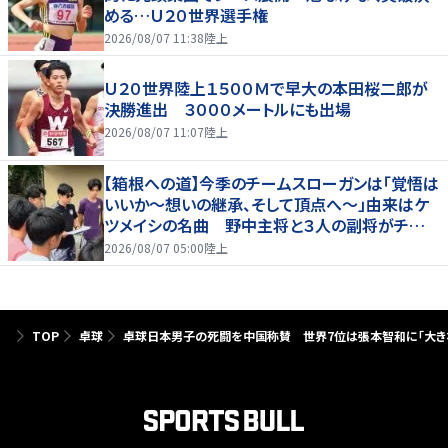
める…Ｕ２０世界選手権
2026/08/07 11:38
陸上
Ｕ２０世界陸上１５００Ｍで早大の本田桜二郎が
決勝進出 ３０００メートルにも出場
2026/08/07 11:07
陸上
【箱根への道】今季のチームスローガンは「覚悟は
いいか～想いの継承、そして頂点へ～」由来はケ
ツメイシの名曲 野中主将と３人の副将がチーム
を引っ張る…夏合宿特集第１弾、国学院大
2026/08/07 05:00
陸上
TOP
卓球
卓球日本男子の死闘を中国称賛 世界7位は張本智和に「大き