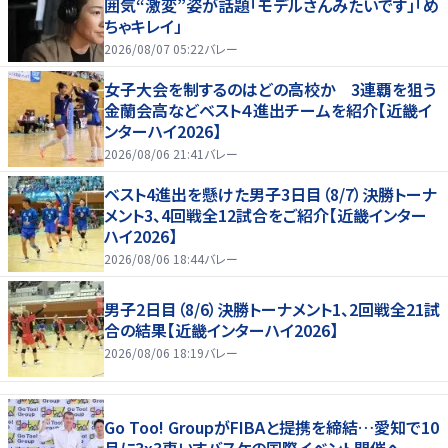
囲気“激変”姿が話題「モデルさんみたいです」「め
ちゃキレイ」
2026/08/07 05:22
バレー
女子大会を制するのはどの高校か 3連覇を狙う
金蘭会高などベスト４進出チームを紹介【近畿イ
ンターハイ2026】
2026/08/06 21:41
バレー
ベスト4進出を懸けた男子3日目（8/7）決勝トーナ
メント3、4回戦全12試合をご紹介【近畿インター
ハイ2026】
2026/08/06 18:44
バレー
男子2日目（8/6）決勝トーナメント1、2回戦全21試
合の結果【近畿インターハイ2026】
2026/08/06 18:19
バレー
Go Too! GroupがFIBAと提携を締結…愛知で10