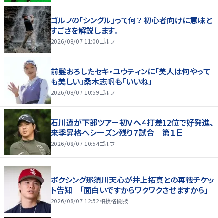
ゴルフの「シングル」って何？ 初心者向けに意味と
すごさを解説します。
2026/08/07 11:00
ゴルフ
前髪おろしたセキ・ユウティンに「美人は何やって
も美しい」桑木志帆も「いいね」
2026/08/07 10:59
ゴルフ
石川遼が下部ツアー初Ｖへ４打差12位で好発進、
来季昇格へシーズン残り７試合 第１日
2026/08/07 10:54
ゴルフ
ボクシング那須川天心が井上拓真との再戦チケッ
ト告知 「面白いですからワクワクさせますから」
2026/08/07 12:52
相撲格闘技