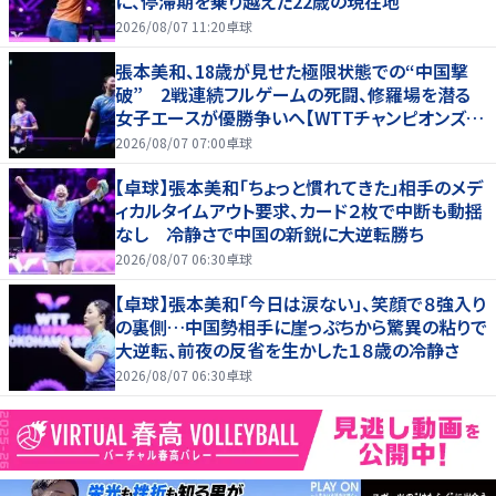
に、停滞期を乗り越えた22歳の現在地
2026/08/07 11:20
卓球
張本美和、18歳が見せた極限状態での“中国撃
破” 2戦連続フルゲームの死闘、修羅場を潜る
女子エースが優勝争いへ【WTTチャンピオンズ横
浜2026】
2026/08/07 07:00
卓球
【卓球】張本美和「ちょっと慣れてきた」相手のメデ
ィカルタイムアウト要求、カード２枚で中断も動揺
なし 冷静さで中国の新鋭に大逆転勝ち
2026/08/07 06:30
卓球
【卓球】張本美和「今日は涙ない」、笑顔で８強入り
の裏側…中国勢相手に崖っぷちから驚異の粘りで
大逆転、前夜の反省を生かした１８歳の冷静さ
2026/08/07 06:30
卓球