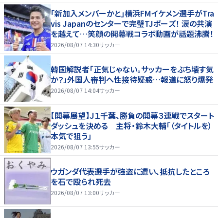
｢新加入メンバーかと｣横浜FMイケメン選手がTra
vis Japanのセンターで完璧TJポーズ！ 涙の共演
を越えて…笑顔の開幕戦コラボ動画が話題沸騰！
2026/08/07 14:30
サッカー
韓国解説者「正気じゃない。サッカーをぶち壊す気
か？」外国人審判へ性接待疑惑…報道に怒り爆発
2026/08/07 14:04
サッカー
【開幕展望】Ｊ１千葉、勝負の開幕３連戦でスタート
ダッシュを決める 主将・鈴木大輔「（タイトルを）
本気で狙う」
2026/08/07 13:55
サッカー
ウガンダ代表選手が強盗に遭い、抵抗したところ
を石で殴られ死去
2026/08/07 13:00
サッカー