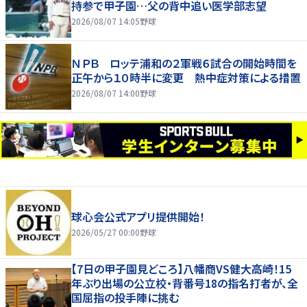
持参で甲子園…父の背中追い医学部志望
2026/08/07 14:05
野球
ＮＰＢ ロッテ浦和の２軍戦６試合の開始時間を
正午から１０時半に変更 熱中症対策による措置
2026/08/07 14:00
野球
球心会公式アプリ提供開始！
2026/05/27 00:00
野球
【7日の甲子園見どころ】八幡商VS健大高崎！15
年ぶり出場の公立校・背番号18の指名打者が、全
国屈指の投手陣に挑む