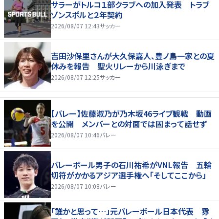
サラーがトルコ１部クラブへの加入発表 トラブ
ゾンスポルと２年契約
2026/08/07 12:43
サッカー
吉田沙保里さんが大久保嘉人、豊ノ島一家との夏
休みを報告 聖火リレーから川泳ぎまで
2026/08/07 12:25
サッカー
【バレー】佐藤淑乃が乃木坂46ライブ観戦 動画
を公開 メンバーとの対面では固まって話せず
2026/08/07 10:46
バレー
バレーボール男子の石川祐希がVNL報告 五輪
切符がかかるアジア選手権へ「そしてここから」
2026/08/07 10:08
バレー
「誰かと思って…」元バレーボール日本代表 雰