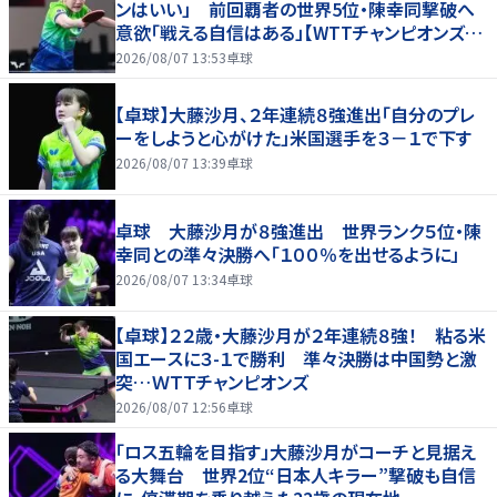
ンはいい」 前回覇者の世界5位・陳幸同撃破へ
意欲「戦える自信はある」【WTTチャンピオンズ横
浜2026】
2026/08/07 13:53
卓球
【卓球】大藤沙月、２年連続８強進出「自分のプレ
ーをしようと心がけた」米国選手を３－１で下す
2026/08/07 13:39
卓球
卓球 大藤沙月が８強進出 世界ランク５位・陳
幸同との準々決勝へ「１００％を出せるように」
2026/08/07 13:34
卓球
【卓球】２２歳・大藤沙月が２年連続８強！ 粘る米
国エースに３-１で勝利 準々決勝は中国勢と激
突…ＷＴＴチャンピオンズ
2026/08/07 12:56
卓球
「ロス五輪を目指す」大藤沙月がコーチと見据え
る大舞台 世界2位“日本人キラー”撃破も自信