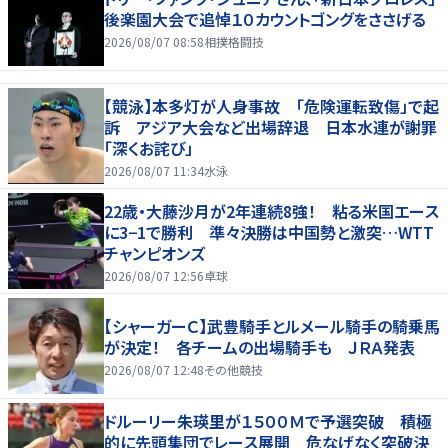
後楽園大会で追悼１０カウントゴングをささげる
2026/08/07 08:58
相撲格闘技
【競泳】本多灯が人身事故 「危険運転致傷」で起
訴 アジア大会など出場辞退 日本水連が謝罪
「深くお詫び」
2026/08/07 11:34
水泳
22歳・大藤沙月が2年連続8強！ 粘る米国エース
に3−1で勝利 準々決勝は中国勢と激突…WTT
チャンピオンズ
2026/08/07 12:56
卓球
【シャーガーＣ】武豊騎手とルメール騎手の騎乗馬
が決定！ 各チームの出場騎手も ＪＲＡ発表
2026/08/07 12:48
その他競技
ドルーリー朱瑛里が１５００Ｍで予選突破 積極
的に先頭集団でレース展開 危なげなく突破決