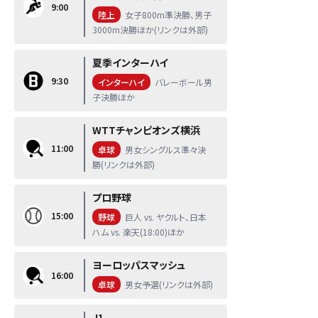
9:00
陸上
女子800m準決勝、男子
3000m決勝ほか(リンクは外部)
夏季インターハイ
9:30
インターハイ
バレーボール男
子決勝ほか
WTTチャンピオンズ横浜
11:00
卓球
男女シングルス準々決
勝(リンクは外部)
プロ野球
15:00
野球
巨人 vs. ヤクルト、日本
ハム vs. 楽天(18:00)ほか
ヨーロッパスマッシュ
16:00
卓球
男女予選(リンクは外部)
J1