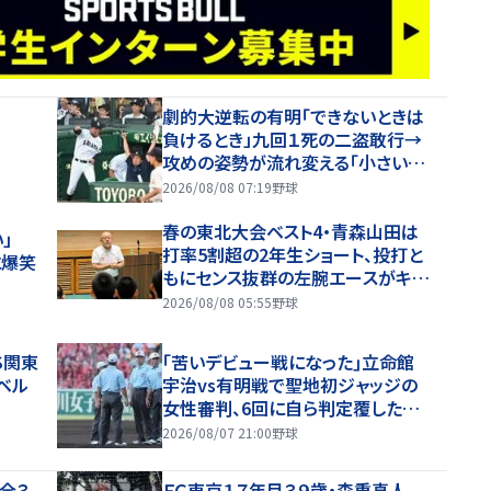
劇的大逆転の有明「できないときは
負けるとき」九回１死の二盗敢行→
攻めの姿勢が流れ変える「小さい力
でも一生懸命やることが」の高見監
2026/08/08 07:19
野球
督「涙が出そうに」
春の東北大会ベスト4・青森山田は
い」
打率5割超の2年生ショート、投打と
に爆笑
もにセンス抜群の左腕エースがキー
マン【26年夏甲子園・ベンチ入り選
2026/08/08 05:55
野球
手】
S関東
｢苦いデビュー戦になった｣立命館
ベル
宇治vs有明戦で聖地初ジャッジの
女性審判、6回に自ら判定覆したプ
レーを謝罪【26年夏甲子園】
2026/08/07 21:00
野球
全３
ＦＣ東京１７年目３９歳・森重真人