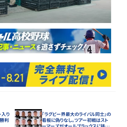
ー入り
『ラグビー界最大のライバル同士』の
初勝利
看板に偽りなし。ツアー初戦はスト
ーマーズがオールブラックスに挑