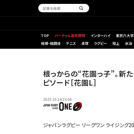
TOP
バーチャル高校野球
インターハイ
東京六大学
相撲・格闘技
テニス
卓球
ラグビー
陸上
水泳
根っからの“花園っ子”。新た
ピソード［花園L］
2025.10.14 23:00
ジャパンラグビー リーグワン ライジング202