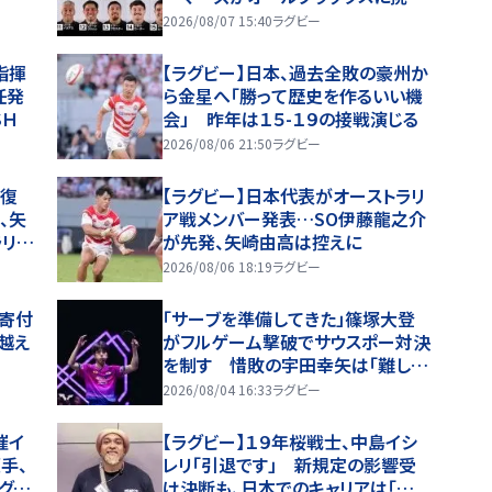
む。歴史を刻めるか
2026/08/07 15:40
ラグビー
指揮
【ラグビー】日本、過去全敗の豪州か
任発
ら金星へ「勝って歴史を作るいい機
ＳＨ
会」 昨年は１５-１９の接戦演じる
2026/08/06 21:50
ラグビー
線復
【ラグビー】日本代表がオーストラリ
、矢
ア戦メンバー発表…SO伊藤龍之介
ラリア
が先発、矢崎由高は控えに
2026/08/06 18:19
ラグビー
円寄付
「サーブを準備してきた」篠塚大登
越え
がフルゲーム撃破でサウスポー対決
を制す 惜敗の宇田幸矢は「難しい
試合」【WTTチャンピオンズ横浜202
2026/08/04 16:33
ラグビー
6】
催イ
【ラグビー】１９年桜戦士、中島イシ
手、
レリ「引退です」 新規定の影響受
グビ
け決断も、日本でのキャリアは「楽し