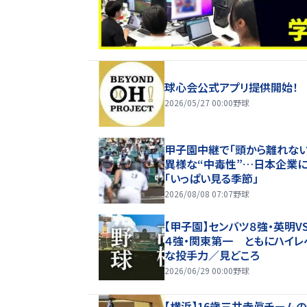
球心会公式アプリ提供開始！
2026/05/27 00:00
野球
甲子園中継で「頭から離れな
異様な“中毒性”…日本企業
「いっぱい見る季節」
2026/08/08 07:07
野球
【甲子園】センバツ８強・英明V
４強・関東第一 ともにハイレ
な投手力／見どころ
2026/06/29 00:00
野球
【横浜】16歳三井寺眞チームの