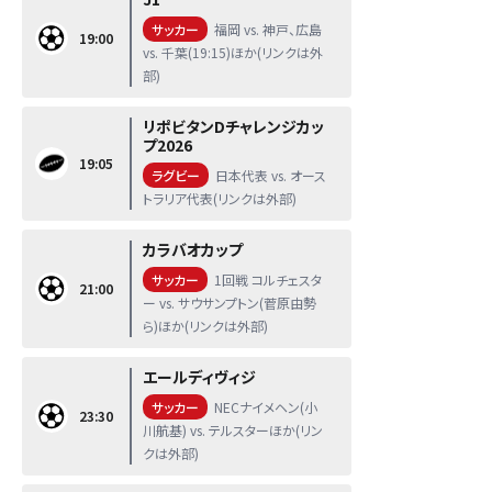
サッカー
福岡 vs. 神戸、広島
19:00
vs. 千葉(19:15)ほか(リンクは外
部)
リポビタンDチャレンジカッ
プ2026
19:05
ラグビー
日本代表 vs. オース
トラリア代表(リンクは外部)
カラバオカップ
サッカー
1回戦 コルチェスタ
21:00
ー vs. サウサンプトン(菅原由勢
ら)ほか(リンクは外部)
エールディヴィジ
サッカー
NECナイメヘン(小
23:30
川航基) vs. テルスターほか(リン
クは外部)