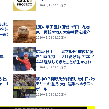
2026/06/15 00:00
野球
最速1
【夏の甲子園】1回戦・新田 - 花巻
0名超
東 両校の地方大会戦績を紹介
一覧】
2026/08/08 08:20
野球
広島・秋山 上昇マルチ！前夜に続
1年
き今季９度目 ８月絶好調、打率・４
４４「経験してきたことが生かされて
いるのかなと」
2026/08/08 08:00
野球
流、出
阪神ＯＢ狩野氏が評価した中日バッ
か １
テリーの選択、大山選手へのラスト
ボール
2026/08/08 08:00
野球