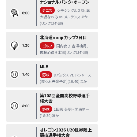
ナショナルバンク・オープン
テニス
女子シングルス3回戦
6:00
大坂なおみ vs. メルテンスほか
(リンクは外部)
北海道meiji カップ2日目
7:30
ゴルフ
国内女子 吉澤柚月、
佐藤心結ら出場(リンクは外部)
MLB
7:40
野球
Dバックス vs. ドジャース
(佐々木先発予定)(10:40)ほか
第108回全国高校野球選手
権大会
8:00
野球
1回戦 英明 - 関東第一
(18:30)ほか
オレゴン2026 U20世界陸上
競技選手権大会