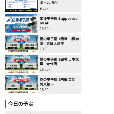
ボールほか
9:00~
応援甲子園 Supported
by au
10:30~
夏の甲子園 1回戦 白樺学
園 - 東日大昌平
13:30~
夏の甲子園 1回戦 日本文
理 - 大分商
16:00~
夏の甲子園 1回戦 英明 -
関東第一
18:30~
今日の予定