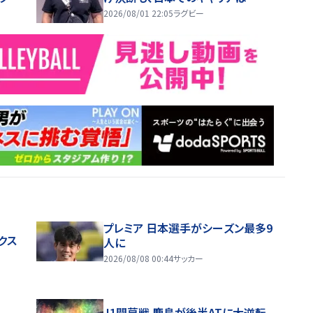
かった。いい思い出」
2026/08/01 22:05
ラグビー
プレミア 日本選手がシーズン最多9
クス
人に
2026/08/08 00:44
サッカー
J1開幕戦 鹿島が後半ATに大逆転