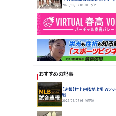
ーは、会えるのが良さ」
2026/08/02 06:00
ラグビー
おすすめの記事
【速報】村上宗隆が出場 Wソッ
戦
2026/08/07 08:40
野球