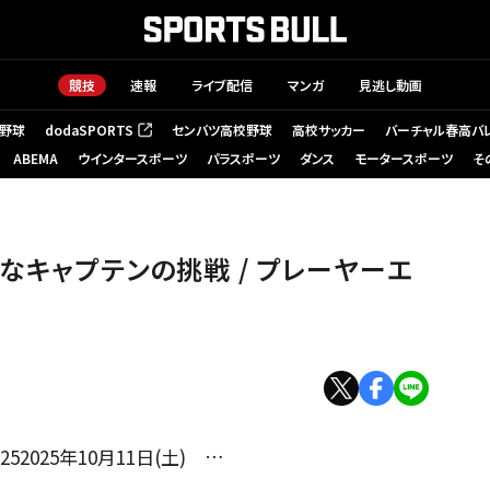
競技
速報
ライブ配信
マンガ
見逃し動画
野球
dodaSPORTS
センバツ高校野球
高校サッカー
バーチャル春高バ
（新しいタブで開く）
ABEMA
ウインタースポーツ
パラスポーツ
ダンス
モータースポーツ
そ
なキャプテンの挑戦 / プレーヤーエ
52025年10月11日(土) …