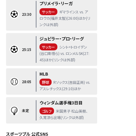
プリメイラ・リーガ
サッカー
ギマラインス vs. ア
23:30
ロウカ(福井太智)(26:00)ほか(リ
ンクは外部)
ジュピラー・プロ・リーグ
サッカー
シント=トロイデン
25:15
(谷口彰悟ら) vs. ロンメルSK(27:
45)ほか(リンクは外部)
MLB
28:05
野球
Rソックス(吉田正尚) vs.
アスレチックス(29:10)ほか
ウィンダム選手権3日目
未定
ゴルフ
米国男子 松山英樹、
久常涼ら出場(リンクは外部)
スポーツブル 公式SNS