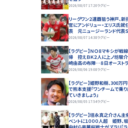
2026/08/07 17:20
ラグビー
リーグワン２連覇狙う神戸、新
官にアンドリュー・エリス氏就
表 元ニュージーランド代表
2026/08/07 14:38
ラグビー
【ラグビー】ＮＯ８マキシが戦
帰 控えＢＫ２人に上ノ坊駿介
崎由高の布陣…８日オースト
戦
2026/08/06 19:08
ラグビー
【ラグビー】姫野和樹、300万
で熊本支援「ワンチームで乗り
ていきましょう」
2026/08/05 17:54
ラグビー
【ラグビー】垣永真之介さん主
ベントに１０００人超 姫野、坂
中村ら豪華桜戦士がズラリ「ラ