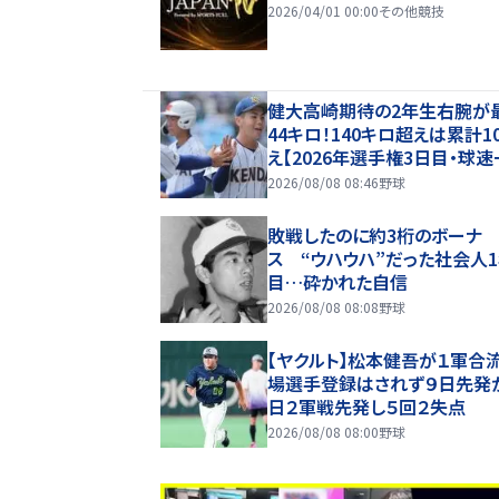
2026/04/01 00:00
その他競技
健大高崎期待の2年生右腕が
44キロ！140キロ超えは累計1
え【2026年選手権3日目・球速
2026/08/08 08:46
野球
敗戦したのに約3桁のボーナ
ス “ウハウハ”だった社会人
目…砕かれた自信
2026/08/08 08:08
野球
【ヤクルト】松本健吾が１軍合
場選手登録はされず９日先発
日２軍戦先発し５回２失点
2026/08/08 08:00
野球