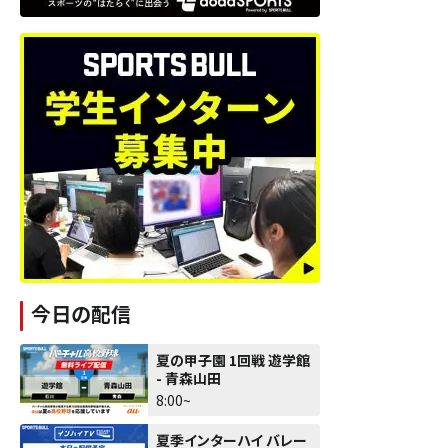
今日の配信
夏の甲子園 1回戦 遊学館
- 青森山田
8:00~
夏季インターハイ バレー