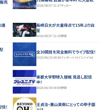
般販売
2026/08/07 21:37
サッカー
の進
長崎日大が大量得点で15年ぶり白
星
2026/08/07 21:29
野球
配
全30競技を完全無料でライブ配信！
2025/06/22 00:00
インターハイ(インハイ.tv)
東都大学野球入替戦 見逃し配信
中！
2026/06/30 00:00
野球
王貞治・栗山英樹にとっての甲子園
配信！
とは