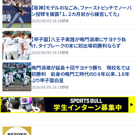
【阪神】モデルのなごみ、ファーストピッチでノーバ
ン投球を披露「１、２カ月前から練習してた」
2026/08/09 18:20
野球
【甲子園】八王子実践が鳴門渦潮にサヨナラ負
け、タイブレークの末に初出場初勝利ならず
2026/08/09 18:19
野球
鳴門渦潮が延長十回サヨナラ勝ち 現校名では
初勝利 前身の鳴門工時代の０８年以来、１８年
ぶり甲子園白星
2026/08/09 18:19
野球