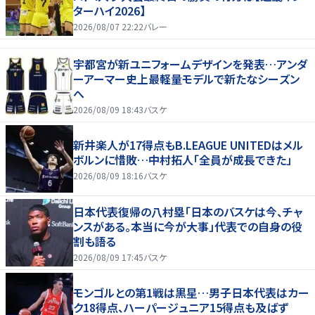
ターハイ2026】
2026/08/07 22:22
バレー
宇都宮が新ユニフォームデザインを発表…アンダ
ーアーマー史上最軽量モデルで新たなシーズン
へ
2026/08/09 18:43
バスケ
新井楽人が17得点もB.LEAGUE UNITEDはメル
ボルンに惜敗…中村拓人「全員が成長できた」
2026/08/09 18:16
バスケ
日本代表復帰の八村塁「日本のバスケは今、チャ
ンスがある。本当に今が大事」代表での自身の役
割も語る
2026/08/09 17:45
バスケ
モンゴルとの第1戦は黒星…男子日本代表はカー
ク18得点、ハーパージュニア15得点も及ばず