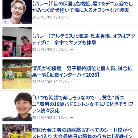
【バレー】「目の保養」高橋藍、黒Ｔ＆デニム姿でし
がみつく愛犬抱いて海に入るオフショなど披露
2026/08/09 12:12
バレー
【バレー】アルテミス北海道・鳥本香琳、オフはアク
ティブに 余市でサップも体験
2026/08/09 06:00
バレー
清風が初優勝 男子最終順位と個人賞、試合結
果一覧【近畿インターハイ2026】
2026/08/08 18:01
バレー
「いつも笑顔で楽しそうなので…」黄色“新ユ
ニ”着用の19歳バドミントン女子に「CMきそう」フ
ァン続々反応
2026/08/08 16:10
バレー
前回大会王者の鎮西高らすべてのシード校がベ
スト4入り 大会最終日の勝負の行方は【近畿イン