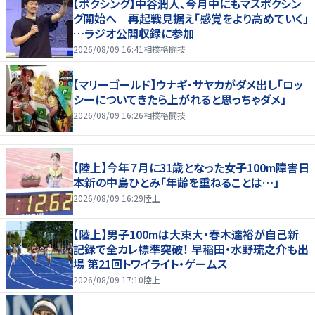
【ボクシング】中谷潤人、今月中にもマスボクシン
グ開始へ 再起戦見据え「感覚をより高めていく」
…ラジオ公開収録に参加
2026/08/09 16:41
相撲格闘技
【マリーゴールド】ウナギ・サヤカがダメ出し「ロッ
シーについてきたら上がれると思っちゃダメ」
2026/08/09 16:26
相撲格闘技
【陸上】今年７月に31歳となった女子100m障害日
本新の中島ひとみ「年齢を重ねることは…」
2026/08/09 16:29
陸上
【陸上】男子100mは大東大・春木達裕が自己新
記録で全カレ標準突破！ 早稲田・水野琉之介も出
場 第21回トワイライト・ゲームス
2026/08/09 17:10
陸上