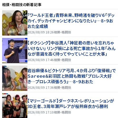
相撲・格闘技
の新着記事
「ワールド王者」青野未来、野崎渚を破りＶ６「デッ
カイ、デッカイチャンピオンになりたい」…８・９お
おた全成績
2026/08/09 18:26
相撲・格闘技
【ボクシング】中谷潤人「神足君の思いを忘れちゃ
いけない」 リング禍による死亡事故から１年「みん
なが意識を高く持ってやっていくことが大事」
2026/08/09 17:46
相撲・格闘技
岩谷麻優＆ビクトリア弓月、４か月ぶり「復帰戦」で
Ｓａｒｅｅｅ＆彩羽匠と熱闘も敗戦「プロレス大好
き…プロレス頑張ろう」…８・９おおた
2026/08/09 17:36
相撲・格闘技
【マリーゴールド】ダークネス・レボリューションが
3D王者、３周年瀬戸レアが桜井麻衣から勝利
2026/08/09 17:10
相撲・格闘技