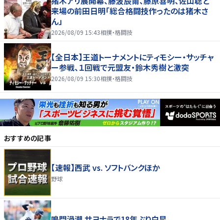
猪木アリ展開幕、藤波辰爾、藤原喜明、佐山聡と
来場の前田日明「総合格闘技作ったのは猪木さ
ん」
2026/08/09 15:43
相撲・格闘技
【全日本】王道トーナメントにティモシー・サッチャ
ー参戦、１回戦で元盟友・鈴木秀樹と激突
2026/08/09 15:30
相撲・格闘技
おすすめの記事
【速報】西武 vs. ソフトバンクほか
野球
鳴門渦潮 サヨナラで18年ぶり白星