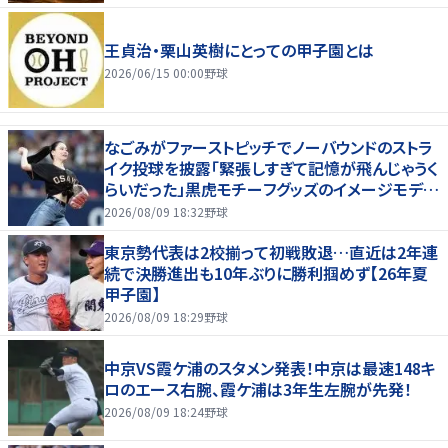
王貞治・栗山英樹にとっての甲子園とは
2026/06/15 00:00
野球
なごみがファーストピッチでノーバウンドのストラ
イク投球を披露「緊張しすぎて記憶が飛んじゃうく
らいだった」黒虎モチーフグッズのイメージモデル
を務める
2026/08/09 18:32
野球
東京勢代表は2校揃って初戦敗退…直近は2年連
続で決勝進出も10年ぶりに勝利掴めず【26年夏
甲子園】
2026/08/09 18:29
野球
中京VS霞ケ浦のスタメン発表！中京は最速148キ
ロのエース右腕、霞ケ浦は3年生左腕が先発！
2026/08/09 18:24
野球