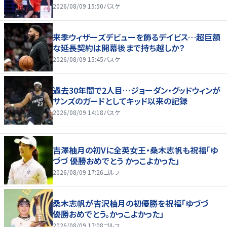
2026/08/09 15:50
バスケ
来季ウィザーズデビューを飾るデイビス…超巨額
な延長契約は開幕後まで持ち越しか？
2026/08/09 15:45
バスケ
過去30年間で2人目…ジョーダン・グッドウィンが
サンズのガードとしてキッド以来の記録
2026/08/09 14:18
バスケ
吉澤柚月の初Vに全英女王・桑木志帆も祝福「ゆ
づづ 優勝おめでとう かっこよかった」
2026/08/09 17:26
ゴルフ
桑木志帆が吉沢柚月の初優勝を祝福「ゆづづ
優勝おめでとう。かっこよかった」
2026/08/09 17:08
ゴルフ