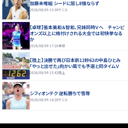
加藤未唯組 シードに屈し8強ならず
2026/08/09 13:38
テニス
【卓球】張本美和＆智和、兄妹同時Ｖへ チャンピ
オンズ以上に格付けされる大会では初快挙なる
か
2026/08/09 17:20
卓球
【陸上】決勝で再び日本新12秒62の中島ひとみ
「やっと出せた」向かい風でも予選と同タイムＶ
2026/08/09 15:42
陸上
シフィオンテク 逆転勝ちで雪辱
2026/08/09 14:28
テニス