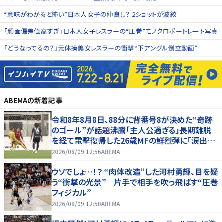
“意味がわかると怖い”日本人女子の仲良し？ 2ショットが波紋
「顔面偏差値高すぎ」日本人女子レスラーの“圧巻”モノクロポートレート写真
「どうなってるの？」元体操美女レスラーの衝撃“下アングル倒立動画”
ABEMA
の新着記事
令和8年8月8日、88分に背番号8が決めた“奇跡
のゴール”が話題沸騰「主人公過ぎる」長期離脱
を経て電撃復帰した26歳MFの鮮烈弾に「涙出て
きた」
2026/08/09 12:56
ABEMA
ウソでしょ…！？ “肉体改造”した河村勇輝、目を疑
う“衝撃の光景” 片手で相手を吹っ飛ばす“圧巻
フィジカル”
2026/08/09 12:50
ABEMA