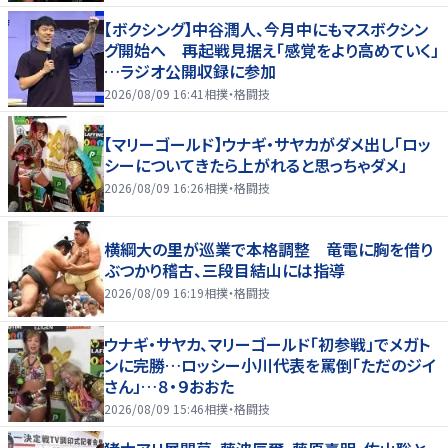
【ボクシング】中谷潤人、今月中にもマスボクシン
グ開始へ 再起戦見据え「感覚をより高めていく」
…ラジオ公開収録に参加
2026/08/09 16:41
相撲・格闘技
【マリーゴールド】ウナギ・サヤカがダメ出し「ロッ
シーについてきたら上がれると思っちゃダメ」
2026/08/09 16:26
相撲・格闘技
横綱大の里が巡業で本格調整 竜電に胸を借り
ぶつかり稽古、三段目結山には指導
2026/08/09 16:19
相撲・格闘技
ウナギ・サヤカ、マリーゴールド「初参戦」でメガト
ンに完勝…ロッシー小川代表を罵倒「ただのジイ
さん」…８・９おおた
2026/08/09 15:46
相撲・格闘技