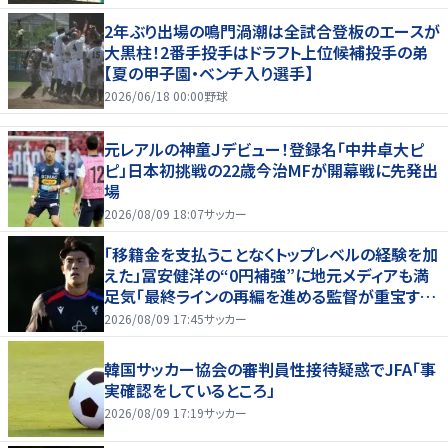
2年ぶり出場の鳴門渦潮は全試合登板のエースが
大黒柱！2番手投手はドラフト上位候補投手の弟
【夏の甲子園・ベンチ入り選手】
2026/06/18 00:00
野球
元レアルの神童Ｊデビュー！登録名「中井卓大ピ
ピ」日本初挑戦の22歳今治MFが開幕戦に先発出
場
2026/08/09 18:07
サッカー
「移籍金を支払うことなくトップレベルの経験を加
えた」冨安健洋の“0円補強”に地元メディアも満
足気「最終ラインの再編を進める監督が重宝する
柔軟性を備えている」
2026/08/09 17:45
サッカー
韓国サッカー協会の審判員性接待疑惑でJFA「事
実確認をしているところ」
2026/08/09 17:19
サッカー