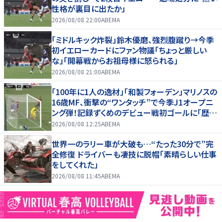
性格が裏目に出たか」
2026/08/08 22:00
ABEMA
「ミドルキック炸裂」鈴木優磨、強烈腹蹴り→今季
初イエローカードにファン物議「ちょっと厳しい
な」「開幕戦からお祖母様に怒られる」
2026/08/08 21:00
ABEMA
「100年に1人の逸材」「和製フォーデン」マリノスの
16歳MF、衝撃の“ワンタッチ”で今季J1オープニ
ング弾！記録ずくめのデビュー戦初ゴールに「歴史
を作りよった」
2026/08/08 12:25
ABEMA
世界一のラリー車が大破も…“たった30分で”完
全修復 ドライバーも凄技に脱帽「素晴らしい仕事
をしてくれた」
2026/08/08 11:45
ABEMA