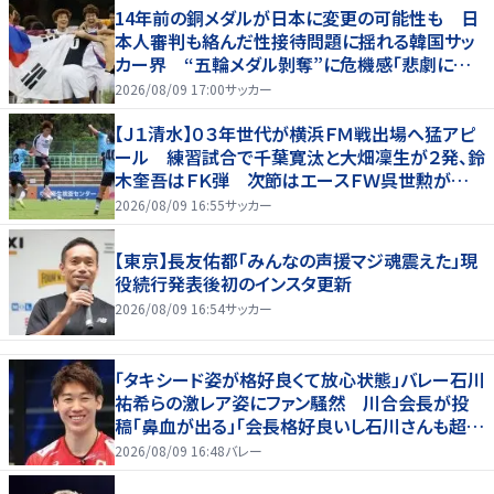
14年前の銅メダルが日本に変更の可能性も 日
本人審判も絡んだ性接待問題に揺れる韓国サッ
カー界 “五輪メダル剝奪”に危機感「悲劇に見
舞われる」
2026/08/09 17:00
サッカー
【Ｊ１清水】０３年世代が横浜ＦＭ戦出場へ猛アピ
ール 練習試合で千葉寛汰と大畑凜生が２発、鈴
木奎吾はＦＫ弾 次節はエースＦＷ呉世勲が出
場停止
2026/08/09 16:55
サッカー
【東京】長友佑都「みんなの声援マジ魂震えた」現
役続行発表後初のインスタ更新
2026/08/09 16:54
サッカー
「タキシード姿が格好良くて放心状態」バレー石川
祐希らの激レア姿にファン騒然 川合会長が投
稿「鼻血が出る」「会長格好良いし石川さんも超格
好いい」
2026/08/09 16:48
バレー