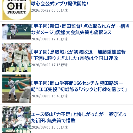
球心会公式アプリ提供開始！
2026/05/27 00:00
野球
【甲子園】新田・岡田監督「点の取られ方が…相当
なダメージ」愛媛大会無失策も痛恨ミス
2026/08/09 17:10
野球
【甲子園】鳥取城北が初戦敗退 加藤重雄監督
「下浦に頼りすぎました」県勢は全国11連敗
2026/08/09 17:16
野球
【甲子園】岡山学芸館166センチ左腕田路惣一
朗“ほぼ完投”初戦飾る「バックと打線を信じて」
2026/08/09 16:48
野球
エース築山「力不足」と悔しがったが 堅守光っ
た新田、無失策で惜敗
2026/08/09 16:00
野球