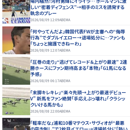
場内騒然！河村勇輝にイライラ… ボールマンに激
しい“密着ディフェンス”→相手のミスを誘発する
執念のプレー
2026/08/09 12:09
ABEMA
「何やってんだよ」韓国代表FWが主審への“侮辱
行為”でダブルイエロー→退場処分に…ファンも
「ちょっと擁護できねーわ」
2026/08/09 12:07
ABEMA
「圧巻の走り」“逃げてレコード＆上がり最速” 2連
勝ホースにファン期待高まる「本物」「G1馬になる
予感」
2026/08/09 06:17
ABEMA
「末脚キレキレ」“楽々先頭→上がり最速デビュー
V” 新馬をファン絶賛「手応えぶっ壊れ」「クラシッ
クいける馬かも」
2026/08/08 22:00
ABEMA
「軽率だな」浦和10番マテウス・サヴィオが“最悪
の突き倒し”で2枚目イエロー→退場処分に「熱い