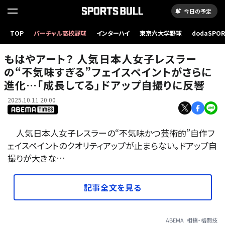
今日の予定
もはやアート？ 人気日本人女子レスラーの“不気味すぎる”フェイスペイントがさらに進化…
TOP
バーチャル高校野球
インターハイ
東京六大学野球
dodaSPO
「成長してる」ドアップ自撮りに反響
（新しいタブ
もはやアート？ 人気日本人女子レスラー
の“不気味すぎる”フェイスペイントがさらに
進化…「成長してる」ドアップ自撮りに反響
2025.10.11 20:00
人気日本人女子レスラーの“不気味かつ芸術的”自作フ
ェイスペイントのクオリティアップが止まらない。ドアップ自
撮りが大きな…
記事全文を見る
ABEMA
相撲・格闘技