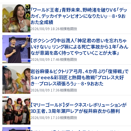
「ワールド王者」青野未来、野崎渚を破りＶ６「デッ
カイ、デッカイチャンピオンになりたい」…８・９お
おた全成績
2026/08/09 18:26
相撲格闘技
【ボクシング】中谷潤人「神足君の思いを忘れちゃ
いけない」 リング禍による死亡事故から１年「みん
なが意識を高く持ってやっていくことが大事」
2026/08/09 17:46
相撲格闘技
岩谷麻優＆ビクトリア弓月、４か月ぶり「復帰戦」で
Ｓａｒｅｅｅ＆彩羽匠と熱闘も敗戦「プロレス大好
き…プロレス頑張ろう」…８・９おおた
2026/08/09 17:36
相撲格闘技
【マリーゴールド】ダークネス・レボリューションが
3D王者、３周年瀬戸レアが桜井麻衣から勝利
2026/08/09 17:10
相撲格闘技