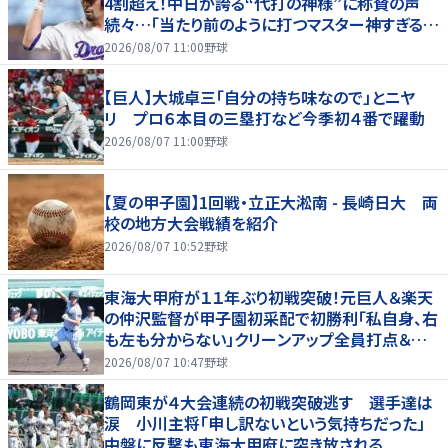
4割超え！中日が誇る“代打の神様”に称賛の声
続々…「当たり前のように打つマスター神すぎる」
「また初球で決めたな」
2026/08/07 11:00
野球
【巨人】大城卓三「自分の持ち味なので」とニヤ
リ プロ６本目の三塁打など今季初４番で躍動
2026/08/07 11:00
野球
【夏の甲子園】1回戦・立正大淞南 - 長崎日大 両
校の地方大会戦績を紹介
2026/08/07 10:52
野球
東海大甲府が１１年ぶり初戦突破！元巨人＆楽天
の仲沢監督が甲子園初采配で初勝利「私自身、右
も左も分からない」クリーンアップ全員打点＆継
投も「理想的」
2026/08/07 10:47
野球
鶴岡東が４大会連続の初戦突破逃す 選手達は
涙 小川主将「申し訳ないという気持ちだった」
中盤に反撃も東海大甲府に突き放される