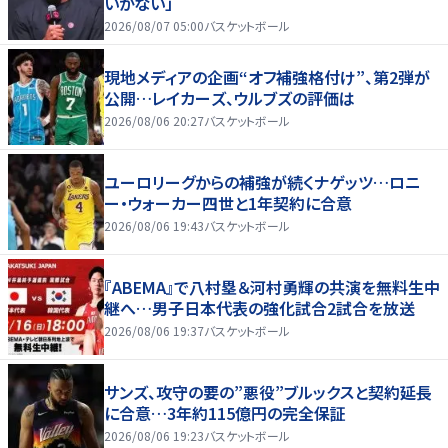
いかない」
2026/08/07 05:00
バスケットボール
現地メディアの企画“オフ補強格付け”、第2弾が
公開…レイカーズ、ウルブズの評価は
2026/08/06 20:27
バスケットボール
ユーロリーグからの補強が続くナゲッツ…ロニ
ー・ウォーカー四世と1年契約に合意
2026/08/06 19:43
バスケットボール
『ABEMA』で八村塁＆河村勇輝の共演を無料生中
継へ…男子日本代表の強化試合2試合を放送
2026/08/06 19:37
バスケットボール
サンズ、攻守の要の”悪役”ブルックスと契約延長
に合意…3年約115億円の完全保証
2026/08/06 19:23
バスケットボール