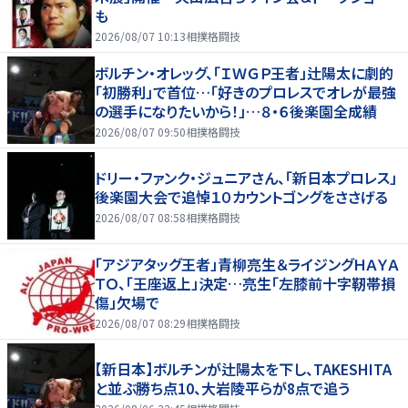
も
2026/08/07 10:13
相撲格闘技
ボルチン・オレッグ、「ＩＷＧＰ王者」辻陽太に劇的
「初勝利」で首位…「好きのプロレスでオレが最強
の選手になりたいから！」…８・６後楽園全成績
2026/08/07 09:50
相撲格闘技
ドリー・ファンク・ジュニアさん、「新日本プロレス」
後楽園大会で追悼１０カウントゴングをささげる
2026/08/07 08:58
相撲格闘技
「アジアタッグ王者」青柳亮生＆ライジングＨＡＹＡ
ＴＯ、「王座返上」決定…亮生「左膝前十字靭帯損
傷」欠場で
2026/08/07 08:29
相撲格闘技
【新日本】ボルチンが辻陽太を下し、TAKESHITA
と並ぶ勝ち点10、大岩陵平らが8点で追う