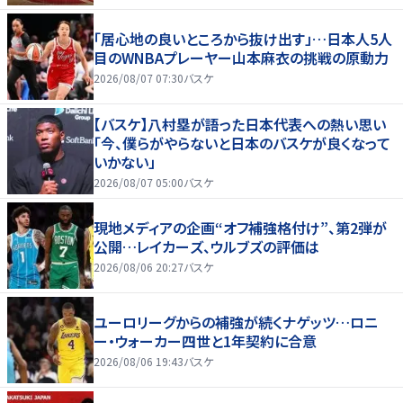
「居心地の良いところから抜け出す」…日本人5人
目のWNBAプレーヤー山本麻衣の挑戦の原動力
2026/08/07 07:30
バスケ
【バスケ】八村塁が語った日本代表への熱い思い
「今、僕らがやらないと日本のバスケが良くなって
いかない」
2026/08/07 05:00
バスケ
現地メディアの企画“オフ補強格付け”、第2弾が
公開…レイカーズ、ウルブズの評価は
2026/08/06 20:27
バスケ
ユーロリーグからの補強が続くナゲッツ…ロニ
ー・ウォーカー四世と1年契約に合意
2026/08/06 19:43
バスケ