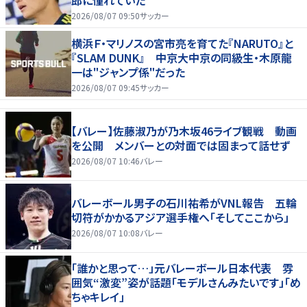
2026/08/07 09:50
サッカー
横浜Ｆ・マリノスの宮市亮を育てた『NARUTO』と
『SLAM DUNK』 中京大中京の同級生・木原龍
一は"ジャンプ係"だった
2026/08/07 09:45
サッカー
【バレー】佐藤淑乃が乃木坂46ライブ観戦 動画
を公開 メンバーとの対面では固まって話せず
2026/08/07 10:46
バレー
バレーボール男子の石川祐希がVNL報告 五輪
切符がかかるアジア選手権へ「そしてここから」
2026/08/07 10:08
バレー
「誰かと思って…」元バレーボール日本代表 雰
囲気“激変”姿が話題「モデルさんみたいです」「め
ちゃキレイ」