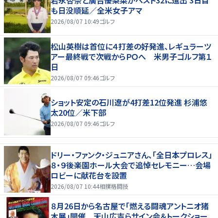
岩永杏奈と廣吉優梨菜がベスト32に進出 3日目
も日没順延／全米女子アマ
2026/08/07 10:49
ゴルフ
松山英樹は首位に４打差の好発進、レギュラーツ
アー最終戦で次戦からＰＯへ 米男子ゴルフ第１
日
2026/08/07 09:46
ゴルフ
ショット安定の石川遼が4打差12位発進 杉浦悠
太20位／米下部
2026/08/07 09:46
ゴルフ
ドリー・ファンク・ジュニアさん、「全日本プロレス」
８・９後楽園ホール大会で追悼セレモニー…会場
ロビーに献花台を設置
2026/08/07 10:44
相撲格闘技
８月26日から名古屋で「燃える闘魂アントニオ猪
木展」開催 天山広吉らサイン会＆トークショー