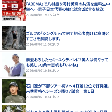
『ABEMA』で八村塁＆河村勇輝の共演を無料生中
継へ…男子日本代表の強化試合2試合を放送
2026/08/06 19:37
バスケ
ゴルフの「シングル」って何？ 初心者向けに意味と
すごさを解説します。
2026/08/07 11:00
ゴルフ
前髪おろしたセキ・ユウティンに「美人は何やって
も美しい」桑木志帆も「いいね」
2026/08/07 10:59
ゴルフ
石川遼が下部ツアー初Ｖへ４打差12位で好発進、
来季昇格へシーズン残り７試合 第１日
2026/08/07 10:54
ゴルフ