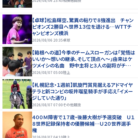
2026/08/06 23:45
相撲格闘技
【卓球】松島輝空、驚異の粘りで８強進出 チャン
ピオンズ２勝目へ世界１３位を退ける…ＷＴＴチ
ャンピオンズ横浜
2026/08/06 20:35
卓球
【箱根への道】今季のチームスローガンは「覚悟は
いいか～想いの継承、そして頂点へ～」由来はケ
ツメイシの名曲 野中主将と３人の副将がチーム
を引っ張る…夏合宿特集第１弾、国学院大
2026/08/07 05:00
陸上
【札幌記念・１週前】凱旋門賞見据えるアドマイヤ
テラと新コンビの坂井瑠星騎手が手応え「イメー
ジしていた通り」
2026/08/07 07:00
その他競技
４００Ｍ障害で１７歳・後藤大樹が予選突破 Ｕ１
８世界記録保持者の優勝候補…Ｕ２０世界選手
権
2026/08/07 04:10
陸上