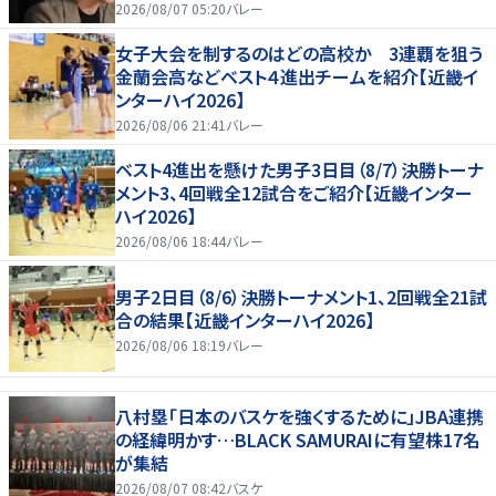
2026/08/07 05:20
バレー
女子大会を制するのはどの高校か 3連覇を狙う
金蘭会高などベスト４進出チームを紹介【近畿イ
ンターハイ2026】
2026/08/06 21:41
バレー
ベスト4進出を懸けた男子3日目（8/7）決勝トーナ
メント3、4回戦全12試合をご紹介【近畿インター
ハイ2026】
2026/08/06 18:44
バレー
男子2日目（8/6）決勝トーナメント1、2回戦全21試
合の結果【近畿インターハイ2026】
2026/08/06 18:19
バレー
八村塁「日本のバスケを強くするために」JBA連携
の経緯明かす…BLACK SAMURAIに有望株17名
が集結
2026/08/07 08:42
バスケ