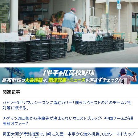
関連記事
バトラー3世とフルシーズンに臨むカリー「僕らはウェストのどのチームとも
対等に戦える」
ナゲッツ退団後から移籍先が決まらないウェストブルック…中国チームが超
高額オファー？
岡田大河が特別指定で川崎に入団…中学から海外挑戦、U19ワールドカップ