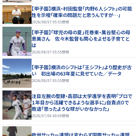
【甲子園】横浜・村田監督「内野６人シフト」の可能
性を示唆「確率の問題だと思うんですが…」
2026/08/07 05:55
野球
【甲子園】「球児の母の夏」花巻東・萬谷堅心の母
恵美さん 佐々木監督も関心をよせる子育てと
は
2026/08/07 05:55
野球
【甲子園】横浜のシフトは「王シフト」より歴史が古
い 初出場の63年夏に見せていた／データ
2026/08/07 05:55
野球
注目左腕の聖隷・高部は大学進学を表明「プロで
１年目から活躍できるような選手に」自責点０で
敗退「思ったような球がいかなかった」
2026/07/06 00:00
野球
欧州サッカー連盟は変わらず国際サッカー連盟