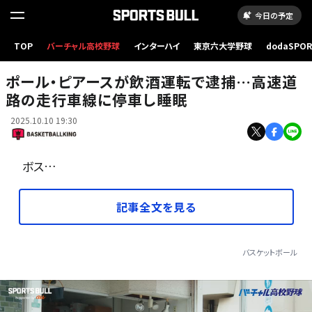
今日の予定
TOP
バーチャル高校野球
インターハイ
東京六大学野球
dodaSPO
2021年に殿堂入りしたピアース[写真]=Getty Images
（新しいタブ
ポール・ピアースが飲酒運転で逮捕…高速道
路の走行車線に停車し睡眠
2025.10.10 19:30
ボス…
記事全文を見る
バスケットボール