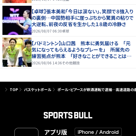
【卓球】張本美和「今日は涙ない」、笑顔で８強入り
の裏側…中国勢相手に崖っぷちから驚異の粘りで
大逆転、前夜の反省を生かした１８歳の冷静さ
2026/08/07 06:30
卓球
【バドミントン】山口茜 熊本に勇気届ける 「元
気になってもらえるようなプレーを」 所属先の
練習拠点が熊本 「好きなことができることは当
たり前じゃない」
2026/08/06 14:36
その他競技
TOP
バスケットボール
ポール・ピアースが飲酒運転で逮捕…高速道路の
アプリ版