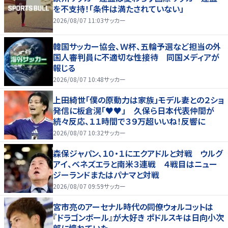
を不支持！「条件は満たされていない」
2026/08/07 11:03
サッカー
韓国サッカー協会、Ｗ杯、五輪予選など担当の外
国人審判員に不適切な性接待 同国メディアが
報じる
2026/08/07 10:48
サッカー
上田綺世「僕の原動力は家族」モデル妻との２ショ
発信に板倉滉「♥♥」 久保ら日本代表仲間が
続々反応、１１時間で３９万超いいね！反響に
2026/08/07 10:32
サッカー
森保ジャパン、１０・１にエクアドルと対戦 ウルグ
アイ、ベネズエラと南米３連戦 ４戦目はニュー
ジーランドまたはパナマと対戦
2026/08/07 09:59
サッカー
宮市亮のアーセナル時代の同僚ウォルコットは
『ドラゴンボール』が大好き ポドルスキは日向小次
郎に憧れていた