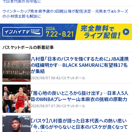
で日本代表の司令塔に
ウインターカップ熊本県予選の3回戦以降が配信決定…元熊本ヴォルターズ
の小林慎太郎も解説に
バスケットボール
の新着記事
八村塁「日本のバスケを強くするために」JBA連携
の経緯明かす…BLACK SAMURAIに有望株17名
が集結
2026/08/07 08:42
バスケットボール
「居心地の良いところから抜け出す」…日本人5人
目のWNBAプレーヤー山本麻衣の挑戦の原動力
2026/08/07 07:30
バスケットボール
【バスケ】八村塁が語った日本代表への熱い思い
「今、僕らがやらないと日本のバスケが良くなって