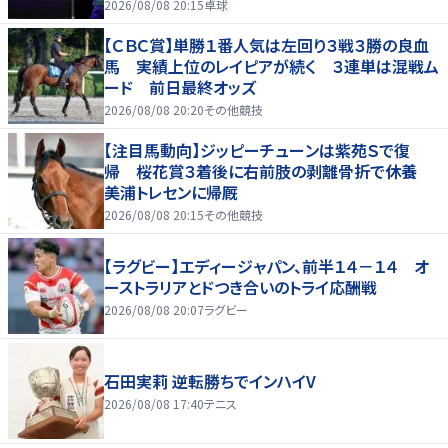
2026/08/08 20:15
卓球
【ＣＢＣ賞】単勝１番人気は左回り３戦３勝の良血
馬 実績上位のレイピアが続く ３連単は混戦ム
ード 前日最終オッズ
2026/08/08 20:20
その他競技
【注目馬動向】ジッピーチューンは紫苑Ｓで復
帰 桜花賞３着後に右前肢の剥離骨折で休養
美浦トレセンに帰厩
2026/08/08 20:15
その他競技
【ラグビー】エディージャパン、前半１４－１４ オ
ーストラリアとドつき合いのトライ応酬戦
2026/08/08 20:07
ラグビー
石田実莉 逆転勝ちでインハイV
2026/08/08 17:40
テニス