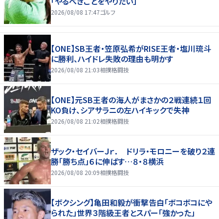
「やるべきことをやりたい」
2026/08/08 17:47
ゴルフ
【ONE】SB王者・笠原弘希がRISE王者・塩川琉斗
に勝利、ハイドレ失敗の理由も明かす
2026/08/08 21:03
相撲格闘技
【ONE】元SB王者の海人がまさかの２戦連続１回
KO負け、シアサラニの左ハイキックで失神
2026/08/08 21:02
相撲格闘技
ザック・セイバーＪｒ． ドリラ・モロニーを破り２連
勝「勝ち点」６に伸ばす…８・８横浜
2026/08/08 20:09
相撲格闘技
【ボクシング】亀田和毅が衝撃告白「ボコボコにや
られた」世界３階級王者とスパー「強かった」