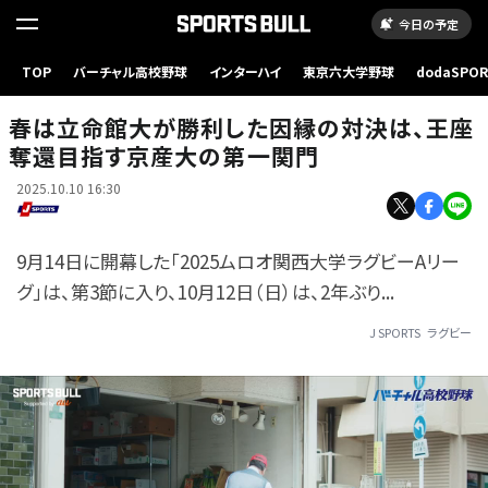
今日の予定
TOP
バーチャル高校野球
インターハイ
東京六大学野球
dodaSPO
（新しいタブ
春は立命館大が勝利した因縁の対決は、王座
奪還目指す京産大の第一関門
2025.10.10 16:30
9月14日に開幕した「2025ムロオ関西大学ラグビーAリー
グ」は、第3節に入り、10月12日（日）は、2年ぶり...
J SPORTS
ラグビー