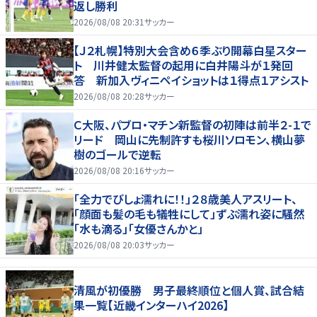
返し勝利
2026/08/08 20:31
サッカー
【Ｊ２札幌】特別大会含め６季ぶり開幕白星スター
ト 川井健太監督の起用に白井陽斗が１発回
答 新加入ヴィニペイショットは１得点１アシスト
2026/08/08 20:28
サッカー
Ｃ大阪、パブロ・マチン新監督の初陣は前半２-１で
リード 岡山に先制許すも桜川ソロモン、横山夢
樹のゴールで逆転
2026/08/08 20:16
サッカー
「全力でびしょ濡れに！！」２８歳美人アスリート、
「顔面も髪の毛も犠牲にして」ずぶ濡れ姿に騒然
「水も滴る」「女優さんかと」
2026/08/08 20:03
サッカー
清風が初優勝 男子最終順位と個人賞、試合結
果一覧【近畿インターハイ2026】