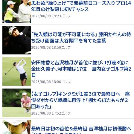
思わぬ“繰り上げ”で開幕前日コース入り プロ14
年目の辻梨恵に初Vチャンス
2026/08/08 19:23
ゴルフ
「先入観は可能が不可能になる」 藤田かれんの待
ち受け画面は大谷翔平を育てた言葉
2026/08/08 18:50
ゴルフ
安田祐香と吉沢柚月が首位に並び、1打差3位に
金田久美子、河本結は17位 国内女子ゴルフ第2
日
2026/08/08 18:06
ゴルフ
【女子ゴルフ】キンクミが１差３位で最終日へ 痛
恨ダボからＶ戦線に再浮上「棚からぼたもちが２
回あった」
2026/08/08 17:52
ゴルフ
最終日は初の首位＆最終組 吉澤柚月は初優勝へ