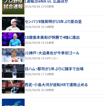
【速報】DeNA vs. 広島ほか
2026/08/08 15:00
野球
センバツ8強英明が15年ぶり夏白星
2026/08/08 20:34
野球
18歳張本美和が快勝で4強に進出
2026/08/08 19:16
卓球
J1神戸・大迫勇也が今季初ゴール
2026/08/08 19:54
サッカー
日ハム・郡司が1年ぶりに捕手で出場
2026/08/08 17:33
野球
西武・小島大河が逆転HRで連敗止める
2026/08/08 20:38
野球