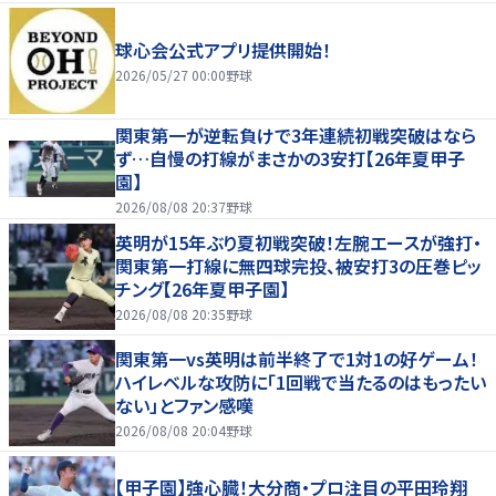
球心会公式アプリ提供開始！
2026/05/27 00:00
野球
関東第一が逆転負けで3年連続初戦突破はなら
ず…自慢の打線がまさかの3安打【26年夏甲子
園】
2026/08/08 20:37
野球
英明が15年ぶり夏初戦突破！左腕エースが強打・
関東第一打線に無四球完投、被安打3の圧巻ピッ
チング【26年夏甲子園】
2026/08/08 20:35
野球
関東第一vs英明は前半終了で1対1の好ゲーム！
ハイレベルな攻防に「1回戦で当たるのはもったい
ない」とファン感嘆
2026/08/08 20:04
野球
【甲子園】強心臓！大分商・プロ注目の平田玲翔