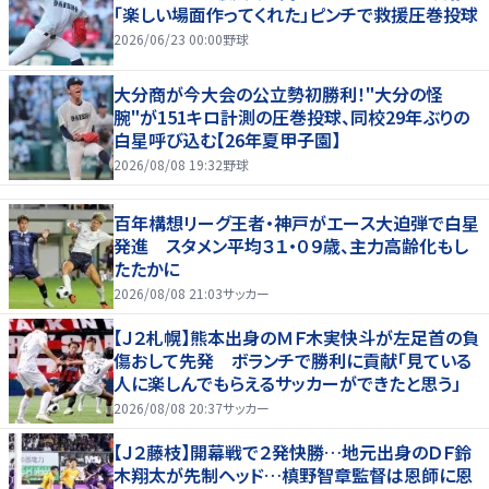
「楽しい場面作ってくれた」ピンチで救援圧巻投球
2026/06/23 00:00
野球
大分商が今大会の公立勢初勝利！"大分の怪
腕"が151キロ計測の圧巻投球、同校29年ぶりの
白星呼び込む【26年夏甲子園】
2026/08/08 19:32
野球
百年構想リーグ王者・神戸がエース大迫弾で白星
発進 スタメン平均３１・０９歳、主力高齢化もし
たたかに
2026/08/08 21:03
サッカー
【Ｊ２札幌】熊本出身のＭＦ木実快斗が左足首の負
傷おして先発 ボランチで勝利に貢献「見ている
人に楽しんでもらえるサッカーができたと思う」
2026/08/08 20:37
サッカー
【Ｊ２藤枝】開幕戦で２発快勝…地元出身のＤＦ鈴
木翔太が先制ヘッド…槙野智章監督は恩師に恩