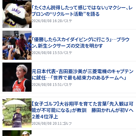
「たくさん説得したって感じではない」マクシー、レ
ブロンの“リクルート活動”を語る
2026/08/08 16:28
バスケ
「優勝したらスカイダイビングに行こう」…ブラウ
ン、新生シクサーズの交流を明かす
2026/08/08 15:53
バスケ
元日本代表・吉田亜沙美が三菱電機のキャプテン
に就任…「世界で最も結束力のあるチームへ」
2026/08/08 15:51
バスケ
【女子ゴルフ】大谷翔平を育てた言葉「先入観は可
能が不可能になる」が教訓 藤田かれんが初Ｖへ
２差４位浮上
2026/08/08 20:11
ゴルフ