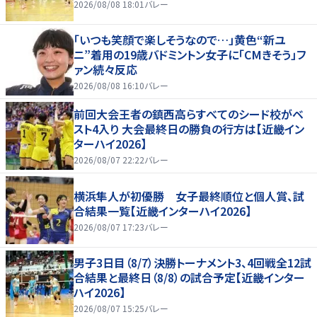
2026/08/08 18:01
バレー
「いつも笑顔で楽しそうなので…」黄色“新ユ
ニ”着用の19歳バドミントン女子に「CMきそう」フ
ァン続々反応
2026/08/08 16:10
バレー
前回大会王者の鎮西高らすべてのシード校がベ
スト4入り 大会最終日の勝負の行方は【近畿イン
ターハイ2026】
2026/08/07 22:22
バレー
横浜隼人が初優勝 女子最終順位と個人賞、試
合結果一覧【近畿インターハイ2026】
2026/08/07 17:23
バレー
男子3日目（8/7）決勝トーナメント3、4回戦全12試
合結果と最終日（8/8）の試合予定【近畿インター
ハイ2026】
2026/08/07 15:25
バレー