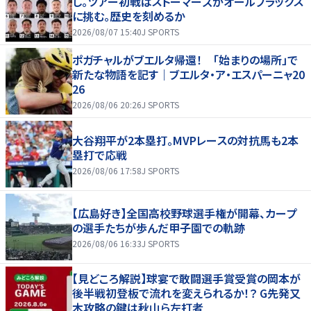
し。ツアー初戦はストーマーズがオールブラックス
に挑む。歴史を刻めるか
2026/08/07 15:40
J SPORTS
ポガチャルがブエルタ帰還！ 「始まりの場所」で
新たな物語を記す｜ブエルタ・ア・エスパーニャ20
26
2026/08/06 20:26
J SPORTS
大谷翔平が2本塁打。MVPレースの対抗馬も2本
塁打で応戦
2026/08/06 17:58
J SPORTS
【広島好き】全国高校野球選手権が開幕、カープ
の選手たちが歩んだ甲子園での軌跡
2026/08/06 16:33
J SPORTS
【見どころ解説】球宴で敢闘選手賞受賞の岡本が
後半戦初登板で流れを変えられるか！？ G先発又
木攻略の鍵は秋山ら左打者