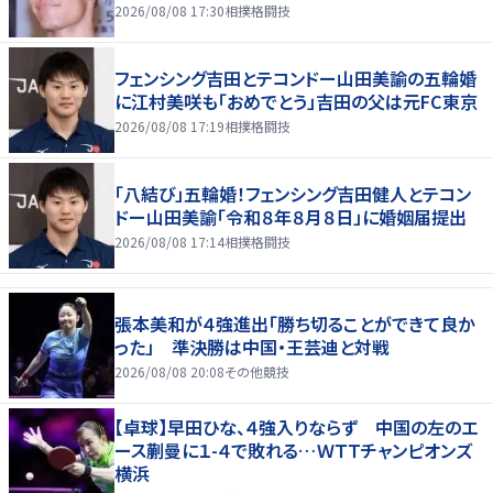
2026/08/08 17:30
相撲格闘技
フェンシング吉田とテコンドー山田美諭の五輪婚
に江村美咲も「おめでとう」吉田の父は元FC東京
2026/08/08 17:19
相撲格闘技
「八結び」五輪婚！フェンシング吉田健人とテコン
ドー山田美諭「令和８年８月８日」に婚姻届提出
2026/08/08 17:14
相撲格闘技
張本美和が４強進出「勝ち切ることができて良か
った」 準決勝は中国・王芸迪と対戦
2026/08/08 20:08
その他競技
【卓球】早田ひな、４強入りならず 中国の左のエ
ース蒯曼に１-４で敗れる…ＷＴＴチャンピオンズ
横浜