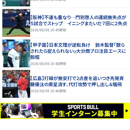
【阪神】不運も重なり…門別啓人の連続無失点が
５試合でストップ イニングまたいだ７回に２失点
2026/08/08 20:49
野球
【甲子園】日本文理が逆転負け 鈴木監督「散ら
されたら捉えられない」大分商プロ注目エースに
脱帽
2026/08/08 20:48
野球
【広島】打線が無安打で2点差を追いつき先発斉
藤優汰の黒星消す、代打攻勢で押し出し＆犠飛
2026/08/08 20:46
野球