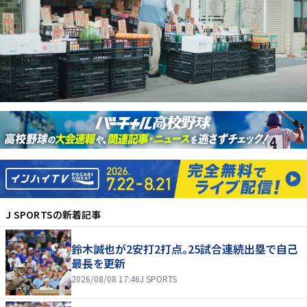
J SPORTS
の新着記事
鈴木誠也が2安打2打点。25試合連続出塁で自己
最長を更新
2026/08/08 17:46
J SPORTS