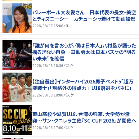
バレーボール大友愛さん 日本代表の長女・美空
とディズニーシー カチューシャ着けて動画撮影
2026/08/07 15:08
バレー
「誰が何を言おうが、僕は日本人」八村塁が語った
揺るぎない自負…田臥勇太は日本バスケの“明る
い未来”を確信
2026/08/08 18:36
バスケ
【独自選出】インターハイ2026男子ベスト5「超万
能戦士」「規格外の得点力」「U18落選をバネに」
2026/08/08 18:00
バスケ
東山高校や滋賀U18、台湾の強豪、大学勢が激
突…サン・クロレラ主催『SC CUP 2026』が開催へ
2026/08/08 17:00
バスケ