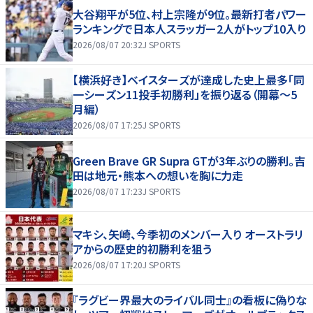
大谷翔平が5位、村上宗隆が9位。最新打者パワー
ランキングで日本人スラッガー2人がトップ10入り
2026/08/07 20:32
J SPORTS
【横浜好き】ベイスターズが達成した史上最多「同
一シーズン11投手初勝利」を振り返る（開幕～5
月編）
2026/08/07 17:25
J SPORTS
Green Brave GR Supra GTが3年ぶりの勝利。吉
田は地元・熊本への想いを胸に力走
2026/08/07 17:23
J SPORTS
マキシ、矢崎、今季初のメンバー入り オーストラリ
アからの歴史的初勝利を狙う
2026/08/07 17:20
J SPORTS
『ラグビー界最大のライバル同士』の看板に偽りな