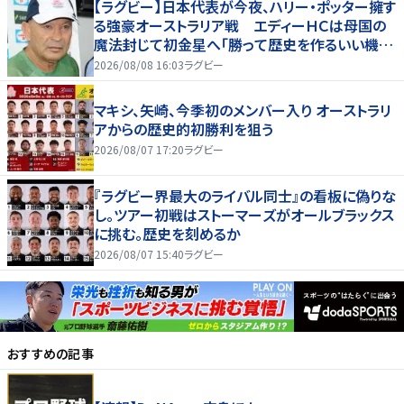
【ラグビー】日本代表が今夜、ハリー・ポッター擁す
る強豪オーストラリア戦 エディーＨＣは母国の
魔法封じて初金星へ「勝って歴史を作るいい機
会」
2026/08/08 16:03
ラグビー
マキシ、矢崎、今季初のメンバー入り オーストラリ
アからの歴史的初勝利を狙う
2026/08/07 17:20
ラグビー
『ラグビー界最大のライバル同士』の看板に偽りな
し。ツアー初戦はストーマーズがオールブラックス
に挑む。歴史を刻めるか
2026/08/07 15:40
ラグビー
おすすめの記事