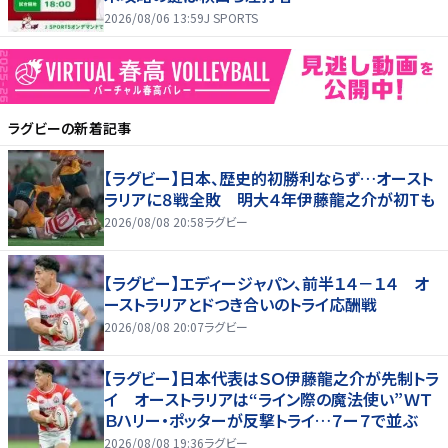
2026/08/06 13:59
J SPORTS
ラグビー
の新着記事
【ラグビー】日本、歴史的初勝利ならず…オースト
ラリアに８戦全敗 明大４年伊藤龍之介が初Tも
2026/08/08 20:58
ラグビー
【ラグビー】エディージャパン、前半１４－１４ オ
ーストラリアとドつき合いのトライ応酬戦
2026/08/08 20:07
ラグビー
【ラグビー】日本代表はＳＯ伊藤龍之介が先制トラ
イ オーストラリアは“ライン際の魔法使い”ＷＴ
Ｂハリー・ポッターが反撃トライ…７ー７で並ぶ
2026/08/08 19:36
ラグビー