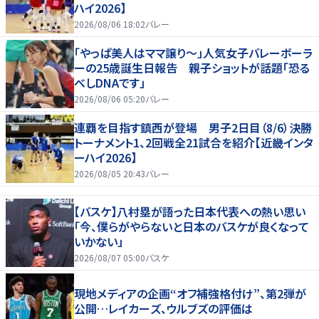
ハイ2026】
2026/08/06 18:02
バレー
「やっぱ美人はママ譲り～」人気女子バレーボーラ
ーの25歳誕生日報告 親子ショットが話題「恐る
べしDNAです」
2026/08/06 05:20
バレー
連覇を目指す鎮西が登場 男子2日目（8/6）決勝
トーナメント1、2回戦全21試合を紹介【近畿インタ
ーハイ2026】
2026/08/05 20:43
バレー
【バスケ】八村塁が語った日本代表への熱い思い
「今、僕らがやらないと日本のバスケが良くなって
いかない」
2026/08/07 05:00
バスケ
現地メディアの企画“オフ補強格付け”、第2弾が
公開…レイカーズ、ウルブズの評価は