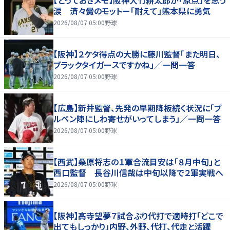
涙 済々黌のモットー「耐えて」熊本県に勇気
2026/08/07 05:00
野球
【阪神】２ケタ得点の大勝に藤川監督「また明日、
ブラックタイガースですかね」／一問一答
2026/08/07 05:00
野球
【広島】新井監督、先発の早期降板続く状況に「ブ
ルペン陣にしわ寄せがいってしまう」／一問一答
2026/08/07 05:00
野球
【西武】桑原将志の１軍合流目安は「８月中旬」と
西口監督 長谷川信哉は中旬以降で２軍実戦へ
2026/08/07 05:00
野球
【阪神】高寺望夢７試合ぶり代打で適時打「どこで
出てもしっかり」内野、外野、代打、代走と活躍