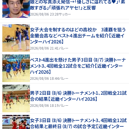
娘との写真添え発信→「優しさに溢れてる♥」「素
敵すぎる」「頑張れアヤセ！」と反響
2026/08/06 23:28
サッカー
女子大会を制するのはどの高校か 3連覇を狙う
金蘭会高などベスト４進出チームを紹介【近畿イ
ンターハイ2026】
2026/08/06 21:41
バレー
ベスト4進出を懸けた男子3日目（8/7）決勝トーナ
メント3、4回戦全12試合をご紹介【近畿インター
ハイ2026】
2026/08/06 18:44
バレー
男子2日目（8/6）決勝トーナメント1、2回戦全21試
合の結果【近畿インターハイ2026】
2026/08/06 18:19
バレー
女子3日目（8/6）決勝トーナメント3、4回戦全12試
合結果と最終日（8/7）の試合予定【近畿インター