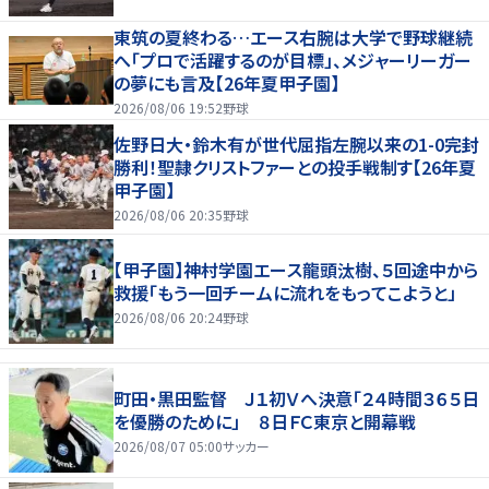
東筑の夏終わる…エース右腕は大学で野球継続
へ「プロで活躍するのが目標」、メジャーリーガー
の夢にも言及【26年夏甲子園】
2026/08/06 19:52
野球
佐野日大・鈴木有が世代屈指左腕以来の1-0完封
勝利！聖隷クリストファーとの投手戦制す【26年夏
甲子園】
2026/08/06 20:35
野球
【甲子園】神村学園エース龍頭汰樹、５回途中から
救援「もう一回チームに流れをもってこようと」
2026/08/06 20:24
野球
町田・黒田監督 Ｊ１初Ｖへ決意「２４時間３６５日
を優勝のために」 ８日ＦＣ東京と開幕戦
2026/08/07 05:00
サッカー