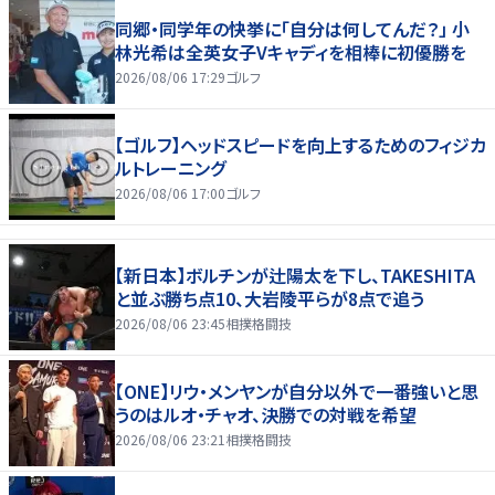
同郷・同学年の快挙に「自分は何してんだ？」 小
林光希は全英女子Vキャディを相棒に初優勝を
2026/08/06 17:29
ゴルフ
【ゴルフ】ヘッドスピードを向上するためのフィジカ
ルトレーニング
2026/08/06 17:00
ゴルフ
【新日本】ボルチンが辻陽太を下し、TAKESHITA
と並ぶ勝ち点10、大岩陵平らが8点で追う
2026/08/06 23:45
相撲格闘技
【ONE】リウ・メンヤンが自分以外で一番強いと思
うのはルオ・チャオ、決勝での対戦を希望
2026/08/06 23:21
相撲格闘技