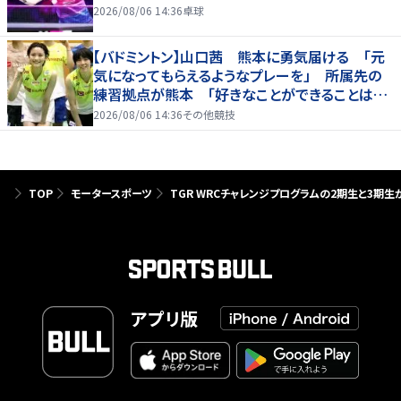
2026/08/06 14:36
卓球
【バドミントン】山口茜 熊本に勇気届ける 「元
気になってもらえるようなプレーを」 所属先の
練習拠点が熊本 「好きなことができることは当
たり前じゃない」
2026/08/06 14:36
その他競技
TOP
モータースポーツ
TGR WRCチャレンジプログラムの2期生と3期
アプリ版