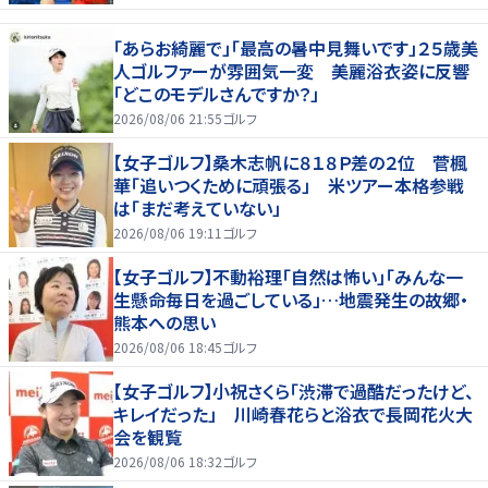
「あらお綺麗で」「最高の暑中見舞いです」２５歳美
人ゴルファーが雰囲気一変 美麗浴衣姿に反響
「どこのモデルさんですか？」
2026/08/06 21:55
ゴルフ
【女子ゴルフ】桑木志帆に８１８Ｐ差の２位 菅楓
華「追いつくために頑張る」 米ツアー本格参戦
は「まだ考えていない」
2026/08/06 19:11
ゴルフ
【女子ゴルフ】不動裕理「自然は怖い」「みんな一
生懸命毎日を過ごしている」…地震発生の故郷・
熊本への思い
2026/08/06 18:45
ゴルフ
【女子ゴルフ】小祝さくら「渋滞で過酷だったけど、
キレイだった」 川崎春花らと浴衣で長岡花火大
会を観覧
2026/08/06 18:32
ゴルフ