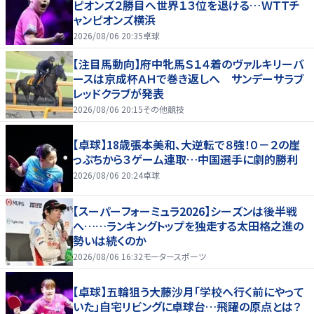
ピオンズ２勝目へ世界１３位を退ける…ＷＴＴチ
ャンピオンズ横浜
2026/08/06 20:35
卓球
【注目馬動向】府中牝馬Ｓ１４着のヴァルキリーバ
ースは京成杯ＡＨで巻き返しへ サンデーサラブ
レッドクラブが発表
2026/08/06 20:15
その他競技
【卓球】18歳張本美和、大逆転で８強！０－２の崖
っぷちから３ゲーム連取…中国選手に劇的勝利
2026/08/06 20:24
卓球
【スーパーフォーミュラ2026】シーズンは後半戦
へ……ランキングトップを独走する太田格之進の
勢いは続くのか
2026/08/06 16:32
モータースポーツ
【卓球】五輪狙う大藤沙月「学校へ行く前にやって
いた」自宅リビングに卓球台…飛躍の原点とは？