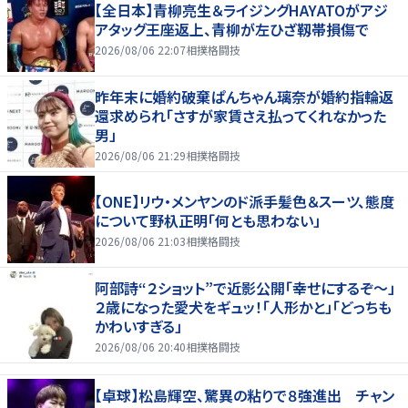
【全日本】青柳亮生＆ライジングHAYATOがアジ
アタッグ王座返上、青柳が左ひざ靱帯損傷で
2026/08/06 22:07
相撲格闘技
昨年末に婚約破棄ぱんちゃん璃奈が婚約指輪返
還求められ「さすが家賃さえ払ってくれなかった
男」
2026/08/06 21:29
相撲格闘技
【ONE】リウ・メンヤンのド派手髪色＆スーツ、態度
について野杁正明「何とも思わない」
2026/08/06 21:03
相撲格闘技
阿部詩“２ショット”で近影公開「幸せにするぞ〜」
２歳になった愛犬をギュッ！「人形かと」「どっちも
かわいすぎる」
2026/08/06 20:40
相撲格闘技
【卓球】松島輝空、驚異の粘りで８強進出 チャン