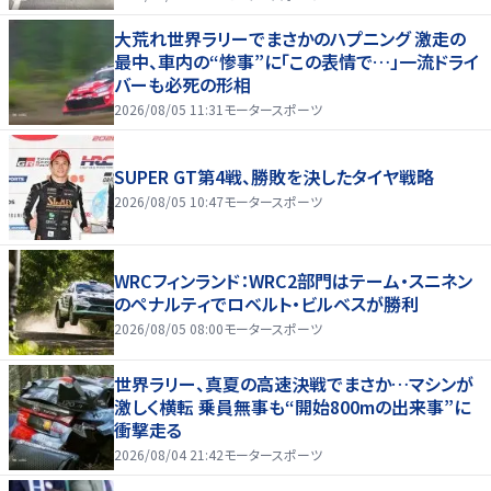
大荒れ世界ラリーでまさかのハプニング 激走の
最中、車内の“惨事”に「この表情で…」一流ドライ
バーも必死の形相
2026/08/05 11:31
モータースポーツ
SUPER GT第4戦、勝敗を決したタイヤ戦略
2026/08/05 10:47
モータースポーツ
WRCフィンランド：WRC2部門はテーム・スニネン
のペナルティでロベルト・ビルベスが勝利
2026/08/05 08:00
モータースポーツ
世界ラリー、真夏の高速決戦でまさか…マシンが
激しく横転 乗員無事も“開始800mの出来事”に
衝撃走る
2026/08/04 21:42
モータースポーツ