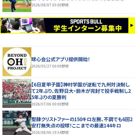
2026/08/07 05:00
野球
球心会公式アプリ提供開始！
2026/05/27 00:00
野球
【6日夏甲子園】神村学園が逆転で九州対決制し
て2年ぶり、佐野日大・鈴木が完封で投手戦制し2
5年ぶりの夏勝利
2026/07/06 00:00
野球
聖隷クリストファーの150キロ左腕、不調でも6回2
安打無失点の投球！ここまでの最速144キロ
2026/08/06 19:54
野球