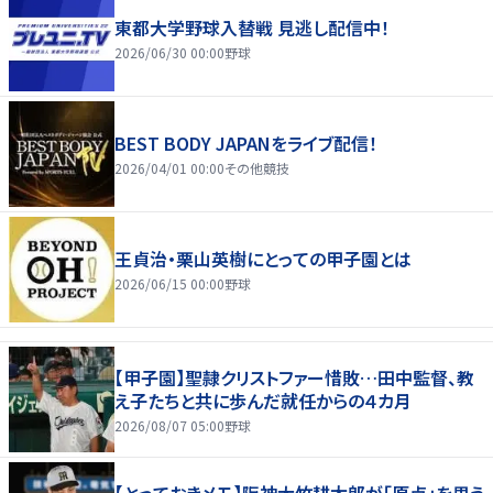
東都大学野球入替戦 見逃し配信中！
2026/06/30 00:00
野球
BEST BODY JAPANをライブ配信！
2026/04/01 00:00
その他競技
王貞治・栗山英樹にとっての甲子園とは
2026/06/15 00:00
野球
【甲子園】聖隷クリストファー惜敗…田中監督、教
え子たちと共に歩んだ就任からの４カ月
2026/08/07 05:00
野球
【とっておきメモ】阪神大竹耕太郎が「原点」を思う