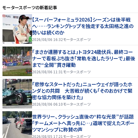
モータースポーツ
の新着記事
【スーパーフォーミュラ2026】シーズンは後半戦
へ……ランキングトップを独走する太田格之進の
勢いは続くのか
2026/08/06 16:32
モータースポーツ
「まさか連勝するとは」トヨタ24歳伏兵、最終コー
ナーで看板ぶち抜き「常軌を逸したラリーで」最後
まで“全開”貫き躍動
2026/08/06 11:31
モータースポーツ
「悲惨なスタートだった」ニューウェイが語ったホ
ンダとの共闘 大苦戦が続くも「そのおかげで緊
密な協力関係を築けた」
2026/08/06 06:10
モータースポーツ
世界ラリー、クラッシュ直後の“粋な光景”が話題
「チームメートへ真っ先に…」道端で捉えたスポー
ツマンシップに称賛の声
2026/08/05 17:21
モータースポーツ