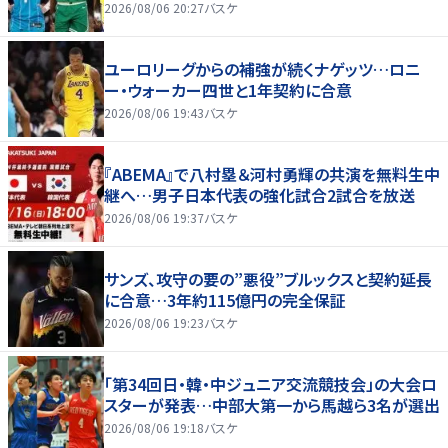
2026/08/06 20:27
バスケ
ユーロリーグからの補強が続くナゲッツ…ロニ
ー・ウォーカー四世と1年契約に合意
2026/08/06 19:43
バスケ
『ABEMA』で八村塁＆河村勇輝の共演を無料生中
継へ…男子日本代表の強化試合2試合を放送
2026/08/06 19:37
バスケ
サンズ、攻守の要の”悪役”ブルックスと契約延長
に合意…3年約115億円の完全保証
2026/08/06 19:23
バスケ
「第34回日・韓・中ジュニア交流競技会」の大会ロ
スターが発表…中部大第一から馬越ら3名が選出
2026/08/06 19:18
バスケ