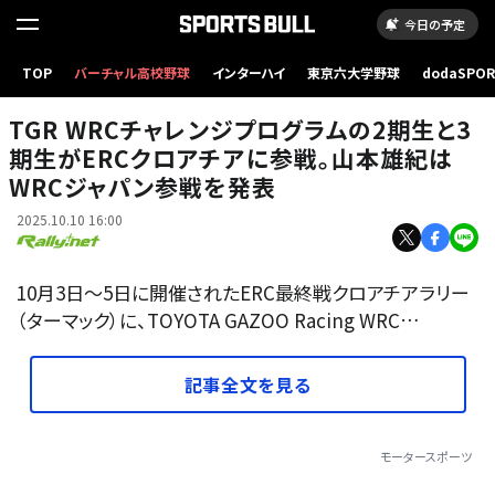
今日の予定
TOP
バーチャル高校野球
インターハイ
東京六大学野球
dodaSPO
（新しいタブ
TGR WRCチャレンジプログラムの2期生と3
期生がERCクロアチアに参戦。山本雄紀は
WRCジャパン参戦を発表
2025.10.10 16:00
10月3日〜5日に開催されたERC最終戦クロアチアラリー
（ターマック）に、TOYOTA GAZOO Racing WRC…
記事全文を見る
モータースポーツ