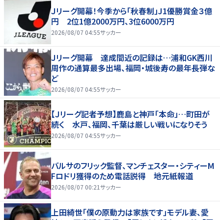
Ｊリーグ開幕！今季から「秋春制」J1優勝賞金３億
円 2位1億2000万円、3位6000万円
2026/08/07 04:55
サッカー
Ｊリーグ開幕 達成間近の記録は…浦和GK西川
周作の通算最多出場、福岡・城後寿の最年長弾な
ど
2026/08/07 04:55
サッカー
【Ｊリーグ記者予想】鹿島と神戸「本命」…町田が
続く 水戸、福岡、千葉は厳しい戦いになりそう
2026/08/07 04:55
サッカー
バルサのフリック監督、マンチェスター・シティーM
Fロドリ獲得のため電話説得 地元紙報道
2026/08/07 00:21
サッカー
上田綺世「僕の原動力は家族です」モデル妻、愛