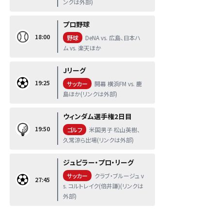
ンクは外部)
プロ野球
18:00
野球
DeNA vs. 広島、日本ハ
ム vs. 楽天ほか
Jリーグ
19:25
サッカー
開幕 横浜FM vs. 鹿
島ほか(リンクは外部)
ウィンダム選手権2日目
19:50
ゴルフ
米国男子 松山英樹、
久常涼ら出場(リンクは外部)
ジュピラー・プロ・リーグ
サッカー
クラブ・ブルージュ v
27:45
s. コルトレイク(倍井謙)(リンクは
外部)