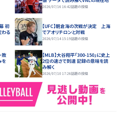
2026/07/16 16:42
話題の投稿
幕 初
【UFC】朝倉海の次戦が決定 上海
変わる
でアオリチロンと対戦
2026/07/14 15:19
話題の投稿
ー敗
【MLB】大谷翔平「300-150」に史上
みを
2位の速さで到達 記録の意味を読
み解く
2026/07/10 17:26
話題の投稿