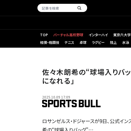
TOP
バーチャル高校野球
インターハイ
東京六大学
相撲・格闘技
テニス
卓球
ラグビー
陸上
水泳
佐々木朗希の“球場入りバッ
になれる」
2025.10.09 17:09
ロサンゼルス・ドジャースが9日、公式インス
希の“球場入りバッグ”…