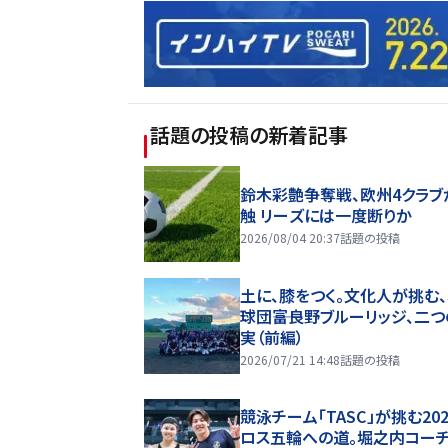
話題の投稿
の新着記事
鈴木彩艶争奪戦、欧州4クラブ
触 リーズには一度断りか
2026/08/04 20:37
話題の投稿
土に、膝をつく。文化人が挑む
球団――富良野ブルーリッジ、二
実（前編）
2026/07/21 14:48
話題の投稿
競泳チーム「TASC」が挑む20
ロス五輪への道。堀之内コー