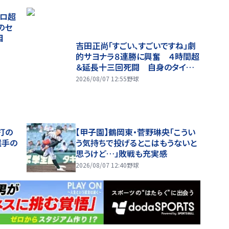
キロ超
のセ
目
吉田正尚「すごい、すごいですね」劇
的サヨナラ８連勝に興奮 ４時間超
＆延長十三回死闘 自身のタイムリ
ーは「ゲームが長すぎて忘れちゃい
2026/08/07 12:55
野球
ました」
打の
【甲子園】鶴岡東・菅野琳央「こうい
選手の
う気持ちで投げるとこはもうないと
思うけど…」敗戦も充実感
2026/08/07 12:40
野球