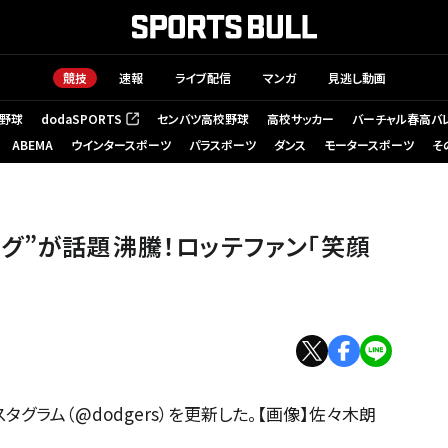
競技
速報
ライブ配信
マンガ
見逃し動画
野球
dodaSPORTS
センバツ高校野球
高校サッカー
バーチャル春高バ
（新しいタブで開く）
ABEMA
ウインタースポーツ
パラスポーツ
ダンス
モータースポーツ
そ
グ”が話題沸騰！ロッテファン「笑顔
タグラム（@dodgers）を更新した。【画像】佐々木朗