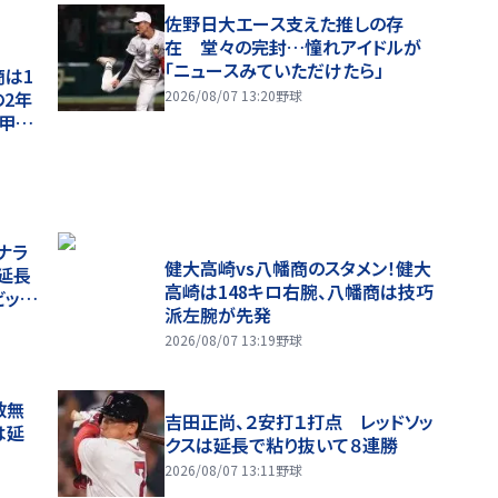
佐野日大エース支えた推しの存
在 堂々の完封…憧れアイドルが
「ニュースみていただけたら」
商は1
の2年
2026/08/07 13:20
野球
の甲子
ナラ
健大高崎vs八幡商のスタメン！健大
延長
高崎は148キロ右腕、八幡商は技巧
ビッグ
派左腕が先発
打１打
2026/08/07 13:19
野球
数無
吉田正尚、２安打１打点 レッドソッ
は延
クスは延長で粘り抜いて８連勝
2026/08/07 13:11
野球