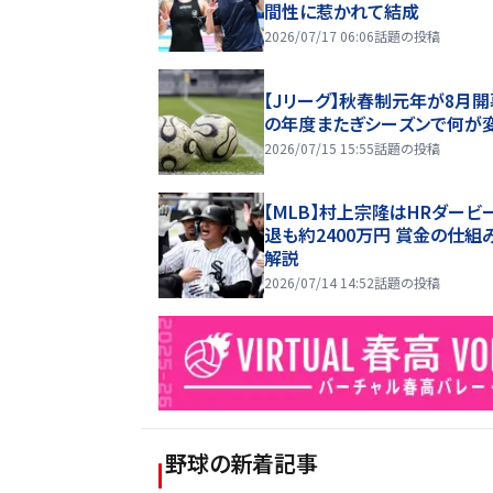
間性に惹かれて結成
2026/07/17 06:06
話題の投稿
【Jリーグ】秋春制元年が8月開
の年度またぎシーズンで何が
2026/07/15 15:55
話題の投稿
【MLB】村上宗隆はHRダービ
退も約2400万円 賞金の仕組
解説
2026/07/14 14:52
話題の投稿
野球
の新着記事