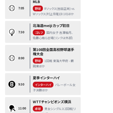
MLB
7:05
野球
Rソックス(吉田正尚) vs.
Wソックス(村上宗隆)(8:10)ほか
北海道meiji カップ初日
7:30
ゴルフ
国内女子 吉澤柚月、
佐藤心結ら出場(リンクは外部)
第108回全国高校野球選手
権大会
8:00
野球
1回戦 東海大甲府 - 鶴
岡東ほか
夏季インターハイ
9:30
インターハイ
バレーボール女
子決勝ほか
WTTチャンピオンズ横浜
11:00
卓球
男女シングルス2回戦(リ