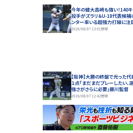
今年の健大高崎も強い！140
投手がズラリ＆U-18代表候補
ンター率いる超強力打線に注
2026/08/07 13:01
野球
【阪神】大勝の終盤で光った代
１点「まだまだプレーしたい、
強さがさらに必要」藤川監督
2026/08/07 12:42
野球