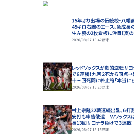
15年ぶり出場の伝統校・八幡
45キロ右腕のエース、急成長
生左腕の2枚看板に注目【夏
園・ベンチ入り選手】
2026/08/07 13:42
野球
レッドソックスが劇的逆転サヨ
で８連勝！九回２死から同点→
十三回死闘に終止符「本当に
ゲーム」吉田正尚も奮闘２安
2026/08/07 13:20
野球
点 本拠地熱狂
村上宗隆22戦連続出塁、６打
安打も申告敬遠 Ｗソックス
長13回サヨナラ負けで３連敗
2026/08/07 13:15
野球