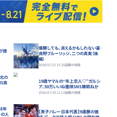
優勝しても、消えるかもしれない――富
が接
良野ブルーリッジ、二つの真実（後
編）
2026/07/21 15:25
話題の投稿
、北の
19歳ヤマルの“年上恋人♡”ガルシ
つの真
ア、50万いいね獲得SNS爆跳ねか
2026/07/20 11:12
話題の投稿
28年
【男子バレー日本代表】9連勝の価
チの人
値 データで読み解くVNLの現在地