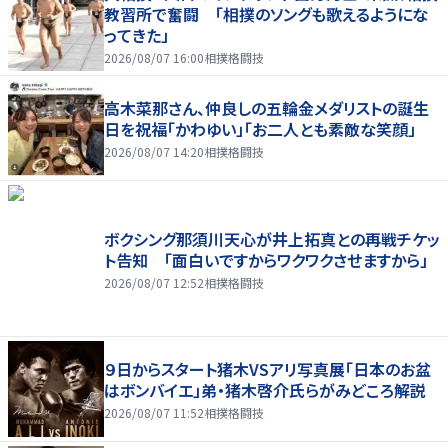
教習所で奮闘 「相撲のソングも歌えるようにな
ってきた」
2026/08/07 16:00
相撲格闘技
高木菜那さん、仲良しの五輪金メダリストの誕生
日を祝福「かわゆい」「お二人とも素敵な笑顔」
2026/08/07 14:20
相撲格闘技
ボクシング那須川天心が井上拓真との再戦チケッ
ト告知 「面白いですからワクワクさせますから」
2026/08/07 12:52
相撲格闘技
９日からスタート猪木VSアリ写真展「日本のお盆
はボンバイエ」弟・猪木啓介氏らがみどころ解説
2026/08/07 11:52
相撲格闘技