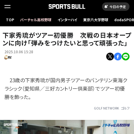
今日の予定
TOP
バーチャル高校野球
インターハイ
東京六大学野球
dodaSPO
下家秀琉がツアー初優勝 次戦の日本オープンに向け「弾みをつけたいと思って頑張った」
（新しいタブ
下家秀琉がツアー初優勝 次戦の日本オープ
ンに向け「弾みをつけたいと思って頑張った」
2025.10.06 15:28
23歳の下家秀琉が国内男子ツアーのバンテリン東海ク
ラシック（愛知県／三好カントリー倶楽部）でツアー初優
勝を飾った。
GOLF NETWORK
ゴルフ