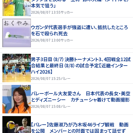
本気で狙う」
2026/08/07 13:55
サッカー
ウガンダ代表選手が強盗に遭い、抵抗したところ
を石で殴られ死去
2026/08/07 13:00
サッカー
男子3日目（8/7）決勝トーナメント3、4回戦全12試
合結果と最終日（8/8）の試合予定【近畿インター
ハイ2026】
2026/08/07 15:25
バレー
バレーボール大友愛さん 日本代表の長女・美空
とディズニーシー カチューシャ着けて動画撮影
2026/08/07 15:08
バレー
【バレー】佐藤淑乃が乃木坂46ライブ観戦 動画
を公開 メンバーとの対面では固まって話せず