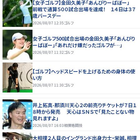
【女子ゴルフ】金田久美子「あんびりーばぼー」
前戦で通算５００試合出場を達成！ １４日は３７
歳バースデー
2026/08/07 12:35
ゴルフ
女子ゴルフ500試合出場の金田久美子「あんびり
ーばぼー」「あれだけ嫌だったゴルフが…」
2026/08/07 11:32
ゴルフ
【ゴルフ】ヘッドスピードを上げるための身体の使
い方
2026/08/07 11:30
ゴルフ
井上拓真-那須川天心２の前売りチケットが７日１
８時から発売 天心はＳＮＳで「見たことない物
見れますよ」
2026/08/07 16:03
相撲格闘技
大相撲２人目のイングランド出身力士・栄誠、相撲