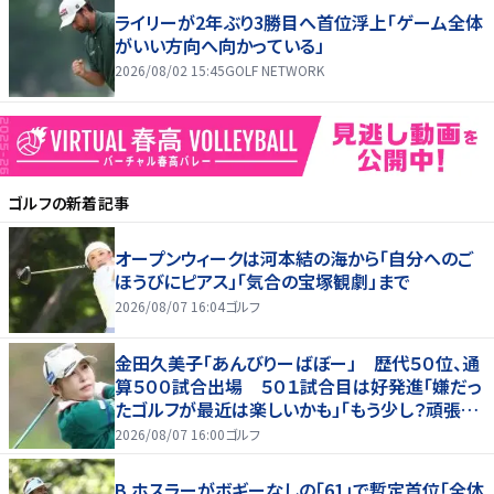
ライリーが2年ぶり3勝目へ首位浮上「ゲーム全体
がいい方向へ向かっている」
2026/08/02 15:45
GOLF NETWORK
ゴルフ
の新着記事
オープンウィークは河本結の海から「自分へのご
ほうびにピアス」「気合の宝塚観劇」まで
2026/08/07 16:04
ゴルフ
金田久美子「あんびりーばぼー」 歴代５０位、通
算５００試合出場 ５０１試合目は好発進「嫌だっ
たゴルフが最近は楽しいかも」「もう少し？頑張り
たいな」
2026/08/07 16:00
ゴルフ
B.ホスラーがボギーなしの「61」で暫定首位「全体