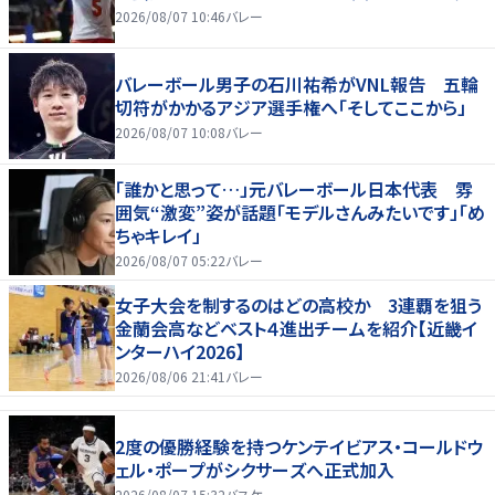
2026/08/07 10:46
バレー
バレーボール男子の石川祐希がVNL報告 五輪
切符がかかるアジア選手権へ「そしてここから」
2026/08/07 10:08
バレー
「誰かと思って…」元バレーボール日本代表 雰
囲気“激変”姿が話題「モデルさんみたいです」「め
ちゃキレイ」
2026/08/07 05:22
バレー
女子大会を制するのはどの高校か 3連覇を狙う
金蘭会高などベスト４進出チームを紹介【近畿イ
ンターハイ2026】
2026/08/06 21:41
バレー
2度の優勝経験を持つケンテイビアス・コールドウ
ェル・ポープがシクサーズへ正式加入
2026/08/07 15:32
バスケ