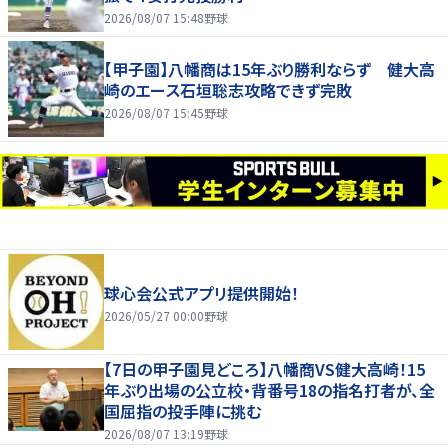
2026/08/07 15:48
野球
【甲子園】八幡商は15年ぶり勝利ならず 健大高
崎のエース石垣聡志攻略できず完敗
2026/08/07 15:45
野球
球心会公式アプリ提供開始！
2026/05/27 00:00
野球
【7日の甲子園見どころ】八幡商VS健大高崎！15
年ぶり出場の公立校・背番号18の指名打者が、全
国屈指の投手陣に挑む
2026/08/07 13:19
野球