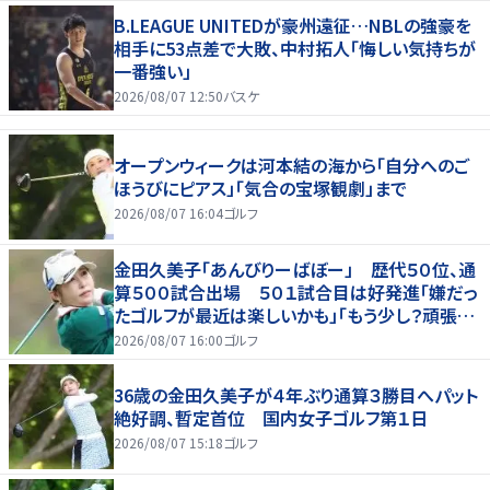
B.LEAGUE UNITEDが豪州遠征…NBLの強豪を
相手に53点差で大敗、中村拓人「悔しい気持ちが
一番強い」
2026/08/07 12:50
バスケ
オープンウィークは河本結の海から「自分へのご
ほうびにピアス」「気合の宝塚観劇」まで
2026/08/07 16:04
ゴルフ
金田久美子「あんびりーばぼー」 歴代５０位、通
算５００試合出場 ５０１試合目は好発進「嫌だっ
たゴルフが最近は楽しいかも」「もう少し？頑張り
たいな」
2026/08/07 16:00
ゴルフ
36歳の金田久美子が４年ぶり通算３勝目へパット
絶好調、暫定首位 国内女子ゴルフ第１日
2026/08/07 15:18
ゴルフ