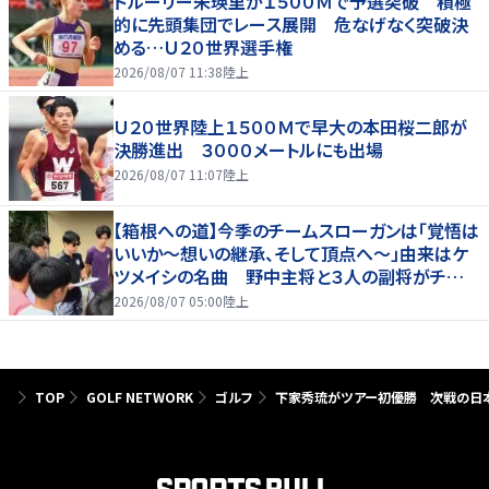
ドルーリー朱瑛里が１５００Ｍで予選突破 積極
的に先頭集団でレース展開 危なげなく突破決
める…Ｕ２０世界選手権
2026/08/07 11:38
陸上
Ｕ２０世界陸上１５００Ｍで早大の本田桜二郎が
決勝進出 ３０００メートルにも出場
2026/08/07 11:07
陸上
【箱根への道】今季のチームスローガンは「覚悟は
いいか～想いの継承、そして頂点へ～」由来はケ
ツメイシの名曲 野中主将と３人の副将がチーム
を引っ張る…夏合宿特集第１弾、国学院大
2026/08/07 05:00
陸上
TOP
GOLF NETWORK
ゴルフ
下家秀琉がツアー初優勝 次戦の日本