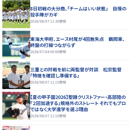
8日初戦の大分商、「チームはいい状態」 自慢の
投手陣がカギ
2026/08/07 11:30
野球
東海大甲府、エース村尾が4回無失点 鶴岡東、
終盤の打線つながらず
2026/07/04 00:00
野球
三重との対戦を前に両監督が対談 松宗監督
「特徴を確認し準備する」
2026/08/07 11:15
野球
【夏の甲子園2026】聖隷クリストファー・高部陸の
「２回加速する」規格外のストレート それでもプロ
ではなく大学進学を選ぶ理由
2026/08/07 11:10
野球