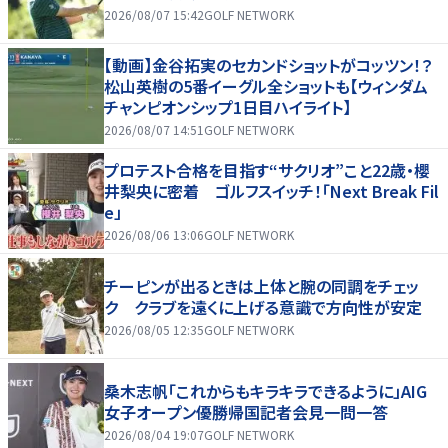
2026/08/07 15:42
GOLF NETWORK
【動画】金谷拓実のセカンドショットがコッツン！？
松山英樹の5番イーグル全ショットも【ウィンダム
チャンピオンシップ1日目ハイライト】
2026/08/07 14:51
GOLF NETWORK
プロテスト合格を目指す“サクリオ”こと22歳・櫻
井梨央に密着 ゴルフスイッチ！「Next Break Fil
e」
2026/08/06 13:06
GOLF NETWORK
チーピンが出るときは上体と腕の同調をチェッ
ク クラブを遠くに上げる意識で方向性が安定
2026/08/05 12:35
GOLF NETWORK
桑木志帆「これからもキラキラできるように」AIG
女子オープン優勝帰国記者会見一問一答
2026/08/04 19:07
GOLF NETWORK