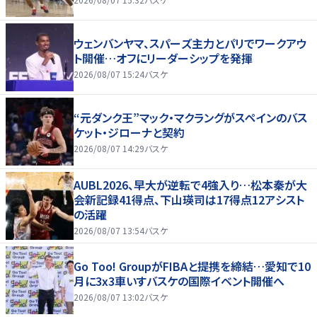
ウェンバンヤマ、スパーズ主力とパリでワークアウ
ト開催…オフにリーダーシップを発揮
2026/08/07 15:24
バスケ
“元ダンク王”マック・マクラングがスペインのバス
ケット・ジローナと契約
2026/08/07 14:29
バスケ
AUBL2026、早大が逆転で4強入り…松本秦が大
会新記録41得点、下山瑛司は17得点12アシスト
の活躍
2026/08/07 13:54
バスケ
Go Too! GroupがFIBAと提携を締結…愛知で10
月に3x3車いすバスケの国際イベント開催へ
2026/08/07 13:02
バスケ