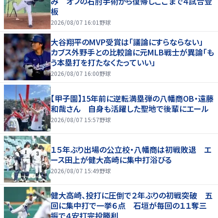
み オフの右肘手術から復帰しここまで４試合登
板
2026/08/07 16:01
野球
大谷翔平のMVP受賞は「議論にすらならない」
カブス外野手との比較論に元MLB戦士が異論「も
う本塁打を打たなくたっていい」
2026/08/07 16:00
野球
【甲子園】15年前に逆転満塁弾の八幡商OB・遠藤
和哉さん 自身も活躍した聖地で後輩にエール
2026/08/07 15:57
野球
１５年ぶり出場の公立校・八幡商は初戦敗退 エ
ース田上が健大高崎に集中打浴びる
2026/08/07 15:49
野球
健大高崎、投打に圧倒で２年ぶりの初戦突破 五
回に集中打で一挙６点 石垣が毎回の１１奪三
振で４安打完投勝利