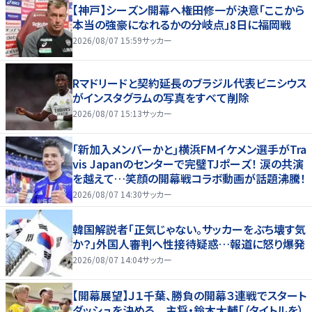
【神戸】シーズン開幕へ権田修一が決意「ここから
本当の強豪になれるかの分岐点」8日に福岡戦
2026/08/07 15:59
サッカー
Rマドリードと契約延長のブラジル代表ビニシウス
がインスタグラムの写真をすべて削除
2026/08/07 15:13
サッカー
｢新加入メンバーかと｣横浜FMイケメン選手がTra
vis Japanのセンターで完璧TJポーズ！ 涙の共演
を越えて…笑顔の開幕戦コラボ動画が話題沸騰！
2026/08/07 14:30
サッカー
韓国解説者「正気じゃない。サッカーをぶち壊す気
か？」外国人審判へ性接待疑惑…報道に怒り爆発
2026/08/07 14:04
サッカー
【開幕展望】Ｊ１千葉、勝負の開幕３連戦でスタート
ダッシュを決める 主将・鈴木大輔「（タイトルを）