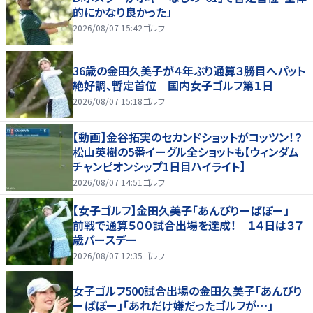
的にかなり良かった」
2026/08/07 15:42
ゴルフ
36歳の金田久美子が４年ぶり通算３勝目へパット
絶好調、暫定首位 国内女子ゴルフ第１日
2026/08/07 15:18
ゴルフ
【動画】金谷拓実のセカンドショットがコッツン！？
松山英樹の5番イーグル全ショットも【ウィンダム
チャンピオンシップ1日目ハイライト】
2026/08/07 14:51
ゴルフ
【女子ゴルフ】金田久美子「あんびりーばぼー」
前戦で通算５００試合出場を達成！ １４日は３７
歳バースデー
2026/08/07 12:35
ゴルフ
女子ゴルフ500試合出場の金田久美子「あんびり
ーばぼー」「あれだけ嫌だったゴルフが…」