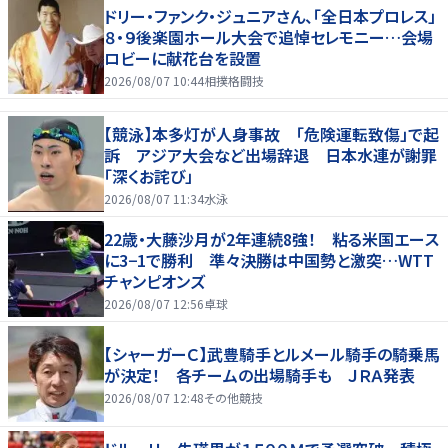
ドリー・ファンク・ジュニアさん、「全日本プロレス」
８・９後楽園ホール大会で追悼セレモニー…会場
ロビーに献花台を設置
2026/08/07 10:44
相撲格闘技
【競泳】本多灯が人身事故 「危険運転致傷」で起
訴 アジア大会など出場辞退 日本水連が謝罪
「深くお詫び」
2026/08/07 11:34
水泳
22歳・大藤沙月が2年連続8強！ 粘る米国エース
に3−1で勝利 準々決勝は中国勢と激突…WTT
チャンピオンズ
2026/08/07 12:56
卓球
【シャーガーＣ】武豊騎手とルメール騎手の騎乗馬
が決定！ 各チームの出場騎手も ＪＲＡ発表
2026/08/07 12:48
その他競技