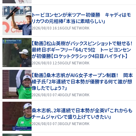
トービヨンセンが米ツアー初優勝 キャディはモ
リカワの元相棒「本当に素晴らしい」
2026/08/03 16:16
GOLF NETWORK
【動画】松山英樹がバックスピンショットで魅せる！
最終日ボギーフリー「64」で5位 トービヨンセン
が初優勝【ロケットクラシック4日目ハイライト】
2026/08/03 12:50
GOLF NETWORK
【動画】桑木志帆がAIG女子オープン制覇！ 岡本
綾子氏「2年連続で日本勢が優勝する何て誰が想
像したでしょう？」
2026/08/03 07:40
GOLF NETWORK
桑木志帆、2年連続で日本勢が全英V「これからも
チームジャパンで盛り上げていきたい」
2026/08/03 07:38
GOLF NETWORK