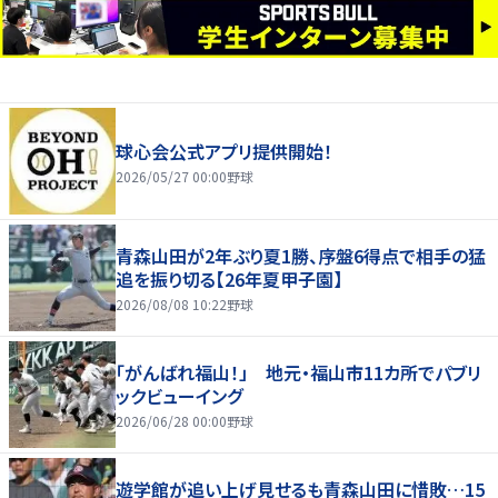
球心会公式アプリ提供開始！
2026/05/27 00:00
野球
青森山田が2年ぶり夏1勝、序盤6得点で相手の猛
追を振り切る【26年夏甲子園】
2026/08/08 10:22
野球
「がんばれ福山！」 地元・福山市11カ所でパブリ
ックビューイング
2026/06/28 00:00
野球
遊学館が追い上げ見せるも青森山田に惜敗…15