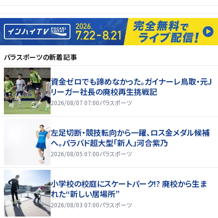
パラスポーツ
の新着記事
資金ゼロでも諦めなかった。ガイナーレ鳥取・元J
リーガー社長の廃校再生挑戦記
2026/08/07 07:00
パラスポーツ
左足切断・競技転向から一躍、ロス金メダル候補
へ。パラバド超大型「新人」河合紫乃
2026/08/05 07:00
パラスポーツ
小学校の校庭にスケートパーク!? 廃校から生ま
れた“新しい居場所”
2026/08/03 07:00
パラスポーツ