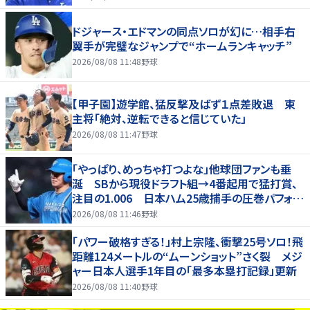
ドジャース・エドマンの同点ソロが幻に…相手右
翼手が完璧なジャンプで“ホームランキャッチ”
2026/08/08 11:48
野球
【甲子園】遊学館、猛反撃及ばず１点差敗退 東
主将「絶対、逆転できると信じていた」
2026/08/08 11:47
野球
「やっぱり、めっちゃ打つよな」他球団ファンも垂
涎 SBから現役ドラフト組→4番起用で猛打賞、
注目の1.006 日本ハム25歳捕手の圧巻パフォが
話題「しかし、どこで使うかだな」
2026/08/08 11:46
野球
「パワー破格すぎる！」村上宗隆、衝撃25号ソロ！飛
距離124メートルの“ムーンショット”さく裂 メジ
ャー日本人選手1年目の「最多本塁打記録」更新
2026/08/08 11:40
野球