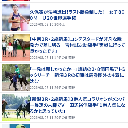
久保凛が決勝進出！ラスト勝負制した！ 女子８０
０Ｍ…Ｕ２０世界選手権
2026/08/08 10:20
陸上
【中京２Ｒ・２歳新馬】コンテスタードが非凡な瞬
発力で差し切る 吉村誠之助騎手「実戦に行って
良かったです」
2026/08/08 11:14
その他競技
「一発は難しかったか…」話題の２・８億円馬アトミ
ックリーチ 新潟３Ｒの初陣は馬券圏外の４着に
沈む
2026/08/08 11:26
その他競技
【新潟３Ｒ・２歳新馬】３番人気コラリオンがメンバ
ー最速の末脚でＶ 田辺裕信騎手「１番人気にな
るかと思っていた」
2026/08/08 11:20
その他競技