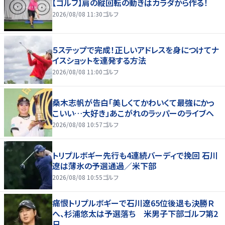
【ゴルフ】肩の縦回転の動きはカラダから作る！
2026/08/08 11:30
ゴルフ
５ステップで完成！正しいアドレスを身につけてナ
イスショットを連発する方法
2026/08/08 11:00
ゴルフ
桑木志帆が告白「美しくてかわいくて最強にかっ
こいい…大好き」あこがれのラッパーのライブへ
2026/08/08 10:57
ゴルフ
トリプルボギー先行も4連続バーディで挽回 石川
遼は薄氷の予選通過／米下部
2026/08/08 10:55
ゴルフ
痛恨トリプルボギーで石川遼65位後退も決勝Ｒ
へ、杉浦悠太は予選落ち 米男子下部ゴルフ第2
日