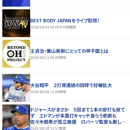
BEST BODY JAPANをライブ配信！
2026/04/01 00:00
その他競技
王貞治・栗山英樹にとっての甲子園とは
2026/06/15 00:00
野球
大谷翔平 ２打席連続の四球で好機拡大
2026/08/08 12:06
野球
ドジャースがまさか ５回まで１本の安打も放て
ず エドマンが本塁打キャッチ食らう悲劇も
佐々木朗希が孤立無援 ロバーツ監督も厳しい
表情
2026/08/08 11:57
野球