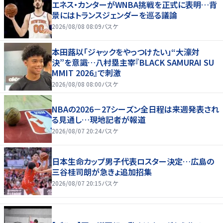
エネス・カンターがWNBA挑戦を正式に表明…背
景にはトランスジェンダーを巡る議論
2026/08/08 08:09
バスケ
本田蕗以「ジャックをやっつけたい」“大濠対
決”を意識…八村塁主宰『BLACK SAMURAI SU
MMIT 2026』で刺激
2026/08/08 08:00
バスケ
NBAの2026－27シーズン全日程は来週発表され
る見通し…現地記者が報道
2026/08/07 20:24
バスケ
日本生命カップ男子代表ロスター決定…広島の
三谷桂司朗が急きょ追加招集
2026/08/07 20:15
バスケ