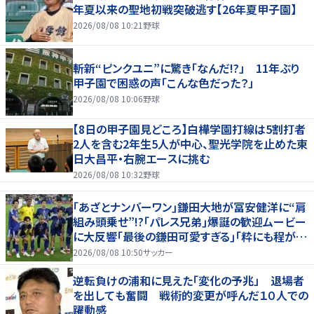
年夏以来の聖地初戦突破逃す【26年夏甲子園】
2026/08/08 10:21
野球
斬新“ピンクユニ”に驚き「なんだ!?」 11年ぶり
甲子園で困惑の声「こんな色だった？」
2026/08/08 10:06
野球
【8日の甲子園見どころ】白樺学園打線は5割打者
2人を含む2年生5人が中心、聖光学院を止めた東
日大昌平・右腕エースに挑む
2026/08/08 10:32
野球
｢あざとナンバーワン｣鎌田大地が冨安健洋に“肩
組み頭乗せ”!?｢パレス兄弟｣爆誕の歓迎ムービー
に大反響｢最後の鎌田可愛すぎる｣｢粋にも程があ
る！」
2026/08/08 10:50
サッカー
逆転負けの浦和に見えた「変化の予兆」 退場者
を出しても奮闘 戦術的変更が呼んだ１０人での
躍動感