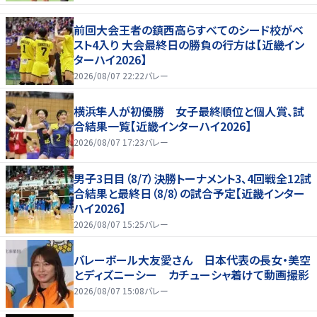
前回大会王者の鎮西高らすべてのシード校がベ
スト4入り 大会最終日の勝負の行方は【近畿イン
ターハイ2026】
2026/08/07 22:22
バレー
横浜隼人が初優勝 女子最終順位と個人賞、試
合結果一覧【近畿インターハイ2026】
2026/08/07 17:23
バレー
男子3日目（8/7）決勝トーナメント3、4回戦全12試
合結果と最終日（8/8）の試合予定【近畿インター
ハイ2026】
2026/08/07 15:25
バレー
バレーボール大友愛さん 日本代表の長女・美空
とディズニーシー カチューシャ着けて動画撮影
2026/08/07 15:08
バレー