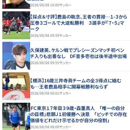
2026/08/08 10:00
サッカー
【採点＆寸評】鹿島の執念、王者の貫禄…１-３から
圧巻３ゴールで大逆転勝利 ３選手が「７・５」マ
ーク
2026/08/08 09:59
サッカー
久保建英、ケルン戦でプレシーズンマッチ初ベン
チ入りも出番なし DF喜多壱也は後半途中出場
2026/08/08 09:55
サッカー
【横浜】16歳三井寺眞チームの全３得点に絡む
も…王者鹿島相手に開幕戦勝利ならず
2026/08/08 08:01
サッカー
ＦＣ東京１７年目３９歳・森重真人 「唯一の自分
の目標」悲願Ｊ１初優勝へ決意 「ピッチでの存在
価値をどれだけ示せるかが自分の役割」
2026/08/08 08:00
サッカー