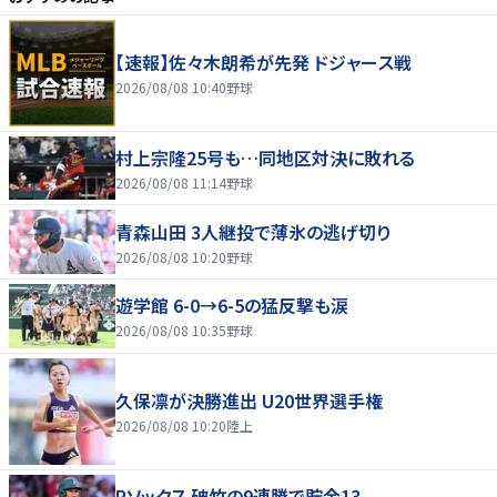
【速報】佐々木朗希が先発 ドジャース戦
2026/08/08 10:40
野球
村上宗隆25号も…同地区対決に敗れる
2026/08/08 11:14
野球
青森山田 3人継投で薄氷の逃げ切り
2026/08/08 10:20
野球
遊学館 6-0→6-5の猛反撃も涙
2026/08/08 10:35
野球
久保凛が決勝進出 U20世界選手権
2026/08/08 10:20
陸上
Rソックス 破竹の9連勝で貯金13