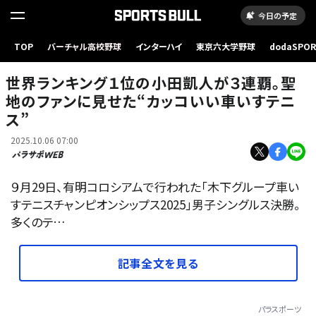
今日の予定
TOP
バーチャル高校野球
インターハイ
東京六大学野球
dodaSPO
（新しいタブ
世界ランキング１位の小田凱人が３連覇。聖
地のファンに見せた“カッコいい車いすテニ
ス”
2025.10.06 07:00
９月29日、有明コロシアムで行われた「木下グループ車い
すテニスチャンピオンシップス2025」男子シングルス決勝。
多くのテ…
記事全文を見る
パラスポーツ