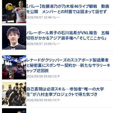
【バレー】佐藤淑乃が乃木坂46ライブ観戦 動画
を公開 メンバーとの対面では固まって話せず
2026/08/07 10:46
バレー
バレーボール男子の石川祐希がVNL報告 五輪
切符がかかるアジア選手権へ「そしてここから」
2026/08/07 10:08
バレー
レナードがクリッパーズのスコアボード製造業者
と秘密裏にスポンサー契約か‬…新たなサラリーキ
ャップ迂回説
2026/08/08 09:00
バスケ
自己表現は必須スキル…参加者“唯一の大学
生”が八村主宰プロジェクトで得た気づき
2026/08/08 09:00
バスケ