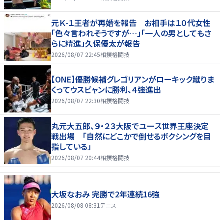
元Ｋ-１王者が再婚を報告 お相手は１０代女性
「色々言われそうですが…」「一人の男としてもさ
らに精進」久保優太が報告
2026/08/07 22:45
相撲格闘技
【ONE】優勝候補グレゴリアンがローキック蹴りま
くってウスビャンに勝利、４強進出
2026/08/07 22:30
相撲格闘技
丸元大五郎、９・２３大阪でユース世界王座決定
戦出場 「自然にどこかで倒せるボクシングを目
指している」
2026/08/07 20:44
相撲格闘技
大坂なおみ 完勝で2年連続16強
2026/08/08 08:31
テニス