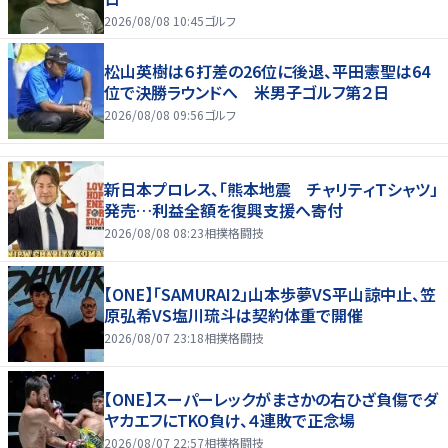
2026/08/08 10:45
ゴルフ
松山英樹は６打差の26位に後退、平田憲聖は64
位で決勝ラウンドへ 米男子ゴルフ第２日
2026/08/08 09:56
ゴルフ
新日本プロレス、「熊本地震 チャリティＴシャツ」
発売…利益全額を復興支援へ寄付
2026/08/08 08:23
相撲格闘技
【ONE】「SAMURAI2」山本歩夢VS平山諒中止、笠
原弘希VS塩川琉斗は契約体重で開催
2026/08/07 23:18
相撲格闘技
【ONE】スーパーレックがまさかの右ひざ負傷でダ
ヤカエフにTKO負け、４連敗で正念場
2026/08/07 22:57
相撲格闘技