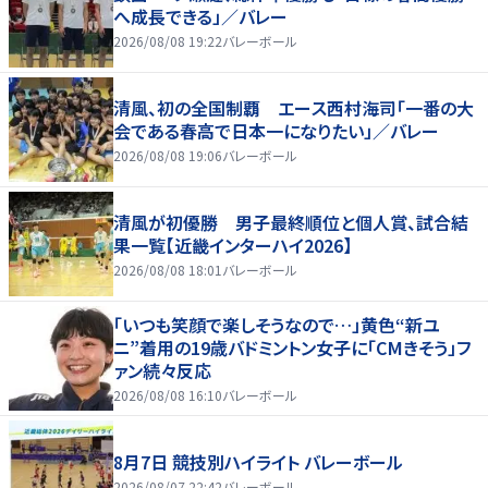
へ成長できる」／バレー
2026/08/08 19:22
バレーボール
清風、初の全国制覇 エース西村海司「一番の大
会である春高で日本一になりたい」／バレー
2026/08/08 19:06
バレーボール
清風が初優勝 男子最終順位と個人賞、試合結
果一覧【近畿インターハイ2026】
2026/08/08 18:01
バレーボール
「いつも笑顔で楽しそうなので…」黄色“新ユ
ニ”着用の19歳バドミントン女子に「CMきそう」フ
ァン続々反応
2026/08/08 16:10
バレーボール
8月7日 競技別ハイライト バレーボール
2026/08/07 22:42
バレーボール