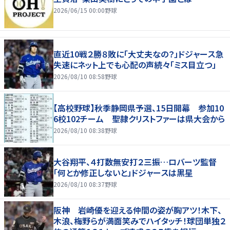
2026/06/15 00:00
野球
直近10戦２勝８敗に「大丈夫なの？」ドジャース急
失速にネット上でも心配の声続々「ミス目立つ」
2026/08/10 08:58
野球
【高校野球】秋季静岡県予選、15日開幕 参加10
6校102チーム 聖隷クリストファーは県大会から
2026/08/10 08:38
野球
大谷翔平、４打数無安打２三振…ロバーツ監督
「何とか修正しないと」ドジャースは黒星
2026/08/10 08:37
野球
阪神 岩崎優を迎える仲間の姿が胸アツ！木下、
木浪、梅野らが満面笑みでハイタッチ！球団単独２