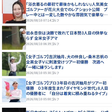
「浴衣着るの最初で最後かもしれない」人気美女
ゴルファーが花火大会でのレアショット公開 プ
レー中とは一変した艶やかな雰囲気で豪華な５
ショット
2026/08/10 07:14
ゴルフ
岩永杏奈は決勝で敗れて日本勢3人目の快挙な
らず 全米女子アマ
2026/08/10 06:39
ゴルフ
【女子ゴルフ】吉沢柚月、大の仲良し・桑木志帆の
全英女子Ｖに刺激受けツアー初優勝 次週へ
「一緒に練ランします」
2026/08/10 05:30
ゴルフ
【女子ゴルフ】プロ３年目の吉沢柚月がツアー初
優勝 ０３年度生まれ「ダイヤモンド世代」８人目
の優勝者に 「自分は着実に積み重ねるタイプ」
2026/08/10 05:00
ゴルフ