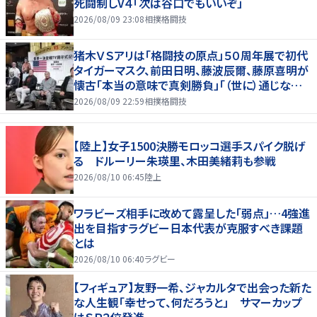
死闘制しV４「次は谷口でもいいぞ」
2026/08/09 23:08
相撲格闘技
猪木ＶＳアリは「格闘技の原点」５０周年展で初代
タイガーマスク、前田日明、藤波辰爾、藤原喜明が
懐古「本当の意味で真剣勝負」「（世に）通じない
歯がゆさも」
2026/08/09 22:59
相撲格闘技
【陸上】女子1500決勝モロッコ選手スパイク脱げ
る ドルーリー朱瑛里、木田美緒莉も参戦
2026/08/10 06:45
陸上
ワラビーズ相手に改めて露呈した「弱点」…4強進
出を目指すラグビー日本代表が克服すべき課題
とは
2026/08/10 06:40
ラグビー
【フィギュア】友野一希、ジャカルタで出会った新た
な人生観「幸せって、何だろうと」 サマーカップ
はＳＰ２位発進