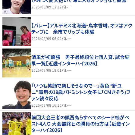
がみつく愛犬抱いて海に入るオフショなど披露
2026/08/09 12:12
バレー
【バレー】アルテミス北海道・鳥本香琳、オフはアク
ティブに 余市でサップも体験
2026/08/09 06:00
バレー
清風が初優勝 男子最終順位と個人賞、試合結
果一覧【近畿インターハイ2026】
2026/08/08 18:01
バレー
「いつも笑顔で楽しそうなので…」黄色“新ユ
ニ”着用の19歳バドミントン女子に「CMきそう」フ
ァン続々反応
2026/08/08 16:10
バレー
前回大会王者の鎮西高らすべてのシード校がベ
スト4入り 大会最終日の勝負の行方は【近畿イン
ターハイ2026】