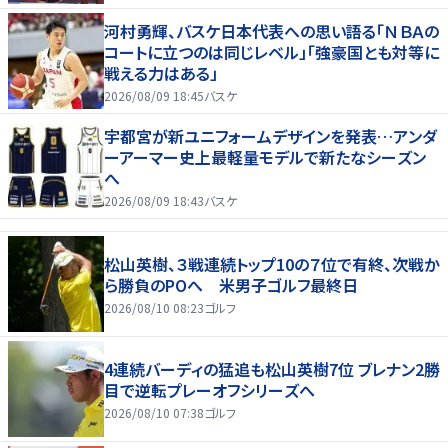
河村勇輝、バスケ日本代表への思い語る「ＮＢＡの
コートに立つのは同じレベル」「強豪国とも対等に
戦える力はある」
2026/08/09 18:45
バスケ
宇都宮が新ユニフォームデザインを発表…アンダ
ーアーマー史上最軽量モデルで新たなシーズン
へ
2026/08/09 18:43
バスケ
松山英樹、３戦連続トップ10の７位で有終、次戦か
ら勝負のPOへ 米男子ゴルフ最終日
2026/08/10 08:23
ゴルフ
4連続バーディの猛追も松山英樹7位 ブレナン2勝
目で逆転プレーオフシリーズへ
2026/08/10 07:38
ゴルフ