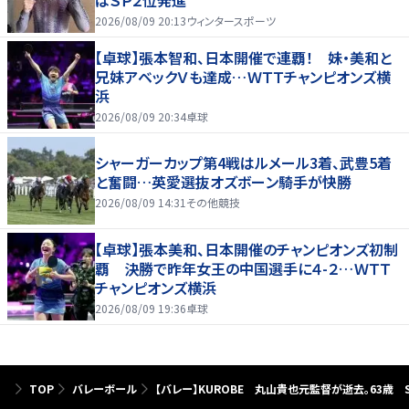
2026/08/09 20:13
ウィンタースポーツ
【卓球】張本智和、日本開催で連覇！ 妹・美和と
兄妹アベックＶも達成…ＷＴＴチャンピオンズ横
浜
2026/08/09 20:34
卓球
シャーガーカップ第4戦はルメール3着、武豊5着
と奮闘…英愛選抜オズボーン騎手が快勝
2026/08/09 14:31
その他競技
【卓球】張本美和、日本開催のチャンピオンズ初制
覇 決勝で昨年女王の中国選手に４-２…ＷＴＴ
チャンピオンズ横浜
2026/08/09 19:36
卓球
TOP
バレーボール
【バレー】KUROBE 丸山貴也元監督が逝去。63歳 