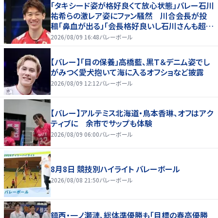
「タキシード姿が格好良くて放心状態」バレー石川
祐希らの激レア姿にファン騒然 川合会長が投
稿「鼻血が出る」「会長格好良いし石川さんも超格
好いい」
2026/08/09 16:48
バレーボール
【バレー】「目の保養」高橋藍、黒Ｔ＆デニム姿でし
がみつく愛犬抱いて海に入るオフショなど披露
2026/08/09 12:12
バレーボール
【バレー】アルテミス北海道・鳥本香琳、オフはアク
ティブに 余市でサップも体験
2026/08/09 06:00
バレーボール
8月8日 競技別ハイライト バレーボール
2026/08/08 21:50
バレーボール
鎮西・一ノ瀬漣、総体準優勝も「目標の春高優勝