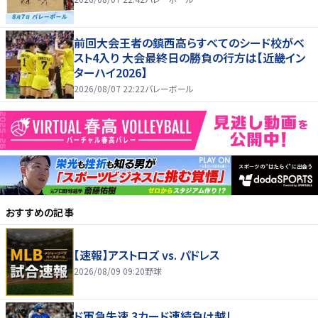
前回大会王者の鎮西高らすべてのシード校がベ
スト4入り 大会最終日の勝負の行方は【近畿イン
ターハイ2026】
2026/08/07 22:22
バレーボール
おすすめの記事
【速報】アストロズ vs. パドレス
2026/08/09 09:20
野球
ド軍急失速 3カード連続負け越し