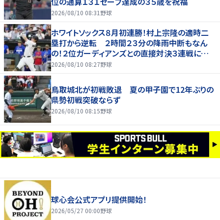
位の通算１３１セーブ達成の３５歳を祝福
2026/08/10 08:31
野球
ホワイトソックス８月初連勝！村上宗隆の適時二
塁打から逆転 ２時間２３分の降雨中断もなん
の！２位ガーディアンズとの直接対決３連戦に勝ち
越し
2026/08/10 08:27
野球
鳥取城北が初戦敗退 夏の甲子園で12年ぶりの
県勢初戦突破ならず
2026/08/10 08:15
野球
球心会公式アプリ提供開始！
2026/05/27 00:00
野球