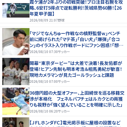
霞ケ浦が2年ぶりの初戦突破！プロ注目右腕を攻
略、6安打5得点で逆転勝利！茨城県勢60勝！【26
年夏甲子園】
2026/08/09 21:07
野球
｢マジでなんちゅー作戦なの槙野監督w｣ベンチ
前に掲げられた｢マテ茶｣｢白い犬｣｢爆弾｣｢合コ
ン｣のイラスト入り作戦ボードにファン困惑！｢想像
よりデカくて吹いた｣
2026/08/10 07:30
サッカー
開幕“東京ダービー”は大差で決着！長友佑都が
登場！ヒアン先制も明本考浩＆相馬勇紀が歓喜！
現地カメラマンが見たゴールラッシュと課題
2026/08/10 07:00
サッカー
36億円超の大型オファー、上田綺世を巡る移籍交
渉が本格化 フェネルバフチェはルカクとの両獲
りも視野か「強く望んでいることを明確に示した」
2026/08/10 06:20
サッカー
【ＪＦＬホンダＦＣ】電光掲示板に屋根の設置など