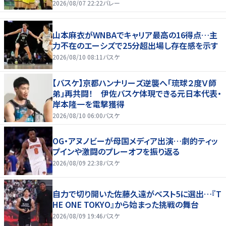
2026/08/07 22:22
バレー
山本麻衣がWNBAでキャリア最高の16得点…主
力不在のエーシズで25分超出場し存在感を示す
2026/08/10 08:11
バスケ
【バスケ】京都ハンナリーズ逆襲へ「琉球２度Ｖ師
弟」再共闘！ 伊佐バスケ体現できる元日本代表・
岸本隆一を電撃獲得
2026/08/10 06:00
バスケ
OG・アヌノビーが母国メディア出演…劇的ティッ
プインや激闘のプレーオフを振り返る
2026/08/09 22:38
バスケ
自力で切り開いた佐藤久遠がベスト5に選出…『T
HE ONE TOKYO』から始まった挑戦の舞台
2026/08/09 19:46
バスケ