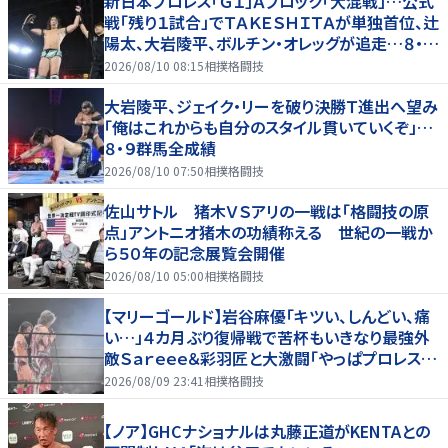
新日本プロレス「Ｇ１」Ａブロック「大混戦」…公式
戦「残り１試合」でＴＡＫＥＳＨＩＴＡが単独首位、辻
陽太、大岩陵平、ボルチン・オレッグが追走…８・９
群馬全成績
2026/08/10 08:15
相撲格闘技
大岩陵平、ジェイク・リーを破り決勝Ｔ進出へ望み
「俺はこれからも自分のスタイル貫いていくぞ」…
８・９群馬全成績
2026/08/10 07:50
相撲格闘技
佐山サトル 猪木ＶＳアリの一戦は「格闘技の原
点」アントニオ猪木の功績称える 世紀の一戦か
ら５０年の記念展覧会開催
2026/08/10 05:00
相撲格闘技
【マリーゴールド】岩谷麻優「キツい、しんどい、痛
い…」４カ月ぶり復帰戦で苦杯もいきなり最強外
敵Ｓａｒｅｅｅ＆彩羽匠と大激闘「やっぱプロレス大
好き」
2026/08/09 23:41
相撲格闘技
【ノア】GHCナショナルは丸藤正道がKENTAとの