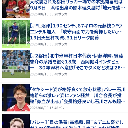
大改装された都田サッカー場での本拠開幕戦は
９月５日 浜松出身の鈴木理久副将「地元を盛り
上げたい」
2026/08/10 06:20
サッカー
【ＪＦＬ沼津】１９０センチ、８７キロの元藤枝ＤＦウ
エンデル加入 「攻守両面で力を発揮したい」…
１９日天皇杯初戦、３１日リーグ開幕
2026/08/10 06:10
サッカー
【Ｊ２磐田】北中米Ｗ杯日本代表・伊藤洋輝、後藤
啓介の系譜を継ぐ１８歳 西岡健斗インタビュ
ー ３０年Ｗ杯へ意欲「そこでダメだと次は２６
歳」
2026/08/10 05:40
サッカー
「タキシード姿が格好良くて放心状態」バレー石川
祐希らの激レア姿にファン騒然 川合会長が投
稿「鼻血が出る」「会長格好良いし石川さんも超格
好いい」
2026/08/09 16:48
バレー
【バレー】「目の保養」高橋藍、黒Ｔ＆デニム姿でし