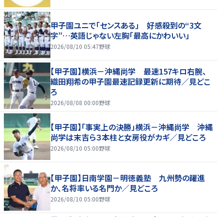
甲子園ユニで「センスある」 好感殺到の“3文
字”…英語じゃない左胸「最高にかわいい」
2026/08/10 05:47
野球
【甲子園】横浜－沖縄尚学 最速157キロ右腕、
織田翔希の甲子園最速記録更新に期待／見どこ
ろ
2026/08/08 00:00
野球
【甲子園】「事実上の決勝」横浜－沖縄尚学 沖縄
尚学は末吉ら３本柱と女房役がカギ／見どころ
2026/08/10 05:00
野球
【甲子園】日南学園－明徳義塾 九州勢の躍進
か、名将率いる名門か／見どころ
2026/08/10 05:00
野球