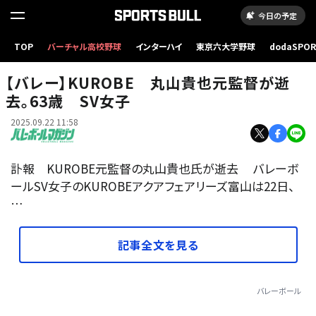
今日の予定
TOP
バーチャル高校野球
インターハイ
東京六大学野球
dodaSPO
（新しいタブ
【バレー】KUROBE 丸山貴也元監督が逝
去。63歳 SV女子
2025.09.22 11:58
訃報 KUROBE元監督の丸山貴也氏が逝去 バレーボ
ールSV女子のKUROBEアクアフェアリーズ富山は22日、
…
記事全文を見る
バレーボール