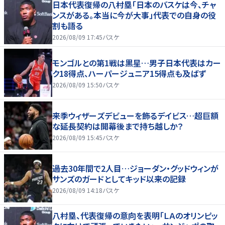
日本代表復帰の八村塁「日本のバスケは今、チャ
ンスがある。本当に今が大事」代表での自身の役
割も語る
2026/08/09 17:45
バスケ
モンゴルとの第1戦は黒星…男子日本代表はカー
ク18得点、ハーパージュニア15得点も及ばず
2026/08/09 15:50
バスケ
来季ウィザーズデビューを飾るデイビス…超巨額
な延長契約は開幕後まで持ち越しか？
2026/08/09 15:45
バスケ
過去30年間で2人目…ジョーダン・グッドウィンが
サンズのガードとしてキッド以来の記録
2026/08/09 14:18
バスケ
八村塁、代表復帰の意向を表明「ＬＡのオリンピッ