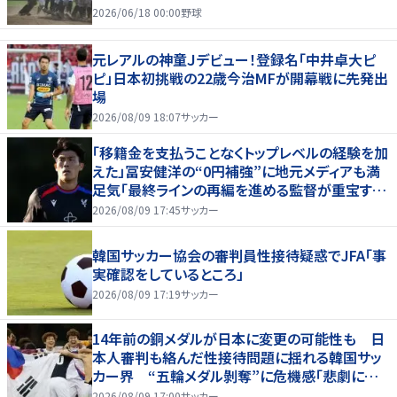
2026/06/18 00:00
野球
元レアルの神童Ｊデビュー！登録名「中井卓大ピ
ピ」日本初挑戦の22歳今治MFが開幕戦に先発出
場
2026/08/09 18:07
サッカー
「移籍金を支払うことなくトップレベルの経験を加
えた」冨安健洋の“0円補強”に地元メディアも満
足気「最終ラインの再編を進める監督が重宝する
柔軟性を備えている」
2026/08/09 17:45
サッカー
韓国サッカー協会の審判員性接待疑惑でJFA「事
実確認をしているところ」
2026/08/09 17:19
サッカー
14年前の銅メダルが日本に変更の可能性も 日
本人審判も絡んだ性接待問題に揺れる韓国サッ
カー界 “五輪メダル剝奪”に危機感「悲劇に見
舞われる」
2026/08/09 17:00
サッカー