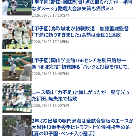
【甲子園】新田・岡田監督「点の取られ方が…相当
なダメージ」愛媛大会無失策も痛恨ミス
2026/08/09 17:10
野球
【甲子園】鳥取城北が初戦敗退 加藤重雄監督
「下浦に頼りすぎました」県勢は全国11連敗
2026/08/09 17:16
野球
【甲子園】岡山学芸館166センチ左腕田路惣一
朗“ほぼ完投”初戦飾る「バックと打線を信じて」
2026/08/09 16:48
野球
エース築山「力不足」と悔しがったが 堅守光っ
た新田、無失策で惜敗
2026/08/09 16:00
野球
2年ぶり出場の鳴門渦潮は全試合登板のエースが
大黒柱！2番手投手はドラフト上位候補投手の弟
【夏の甲子園・ベンチ入り選手】