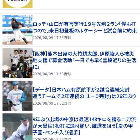
ロッテ・山口が有言実行１９号先制２ラン「僕も打
つので」来日初登板のルケーシーと試合前に約束
2026/08/09 17:58
野球
【阪神】熊本出身の大竹耕太郎、伊原陵人ら被災
地支援で募金活動「一日でも早く普段通りの生活
に」
2026/08/09 17:53
野球
【データ】日本ハム有原航平が２試合連続完封
違うチームで２年連続の「１－０完封」は26年ぶり
2026/08/09 17:52
野球
9年ぶり出場の中京は最速148キロを誇る二刀流
が大黒柱！投打に逸材揃い、躍進を狙う【夏の甲
子園・ベンチ入り選手】
2026/08/09 17:46
野球