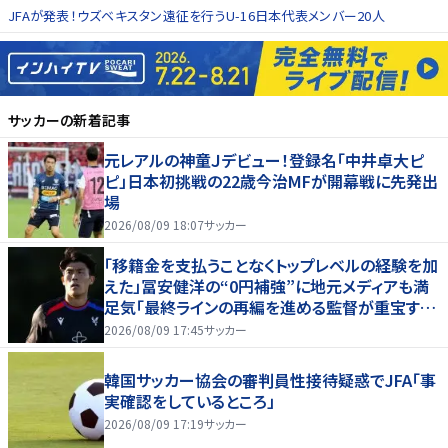
JFAが発表！ウズベキスタン遠征を行うU-16日本代表メンバー20人
サッカー
の新着記事
元レアルの神童Ｊデビュー！登録名「中井卓大ピ
ピ」日本初挑戦の22歳今治MFが開幕戦に先発出
場
2026/08/09 18:07
サッカー
「移籍金を支払うことなくトップレベルの経験を加
えた」冨安健洋の“0円補強”に地元メディアも満
足気「最終ラインの再編を進める監督が重宝する
柔軟性を備えている」
2026/08/09 17:45
サッカー
韓国サッカー協会の審判員性接待疑惑でJFA「事
実確認をしているところ」
2026/08/09 17:19
サッカー