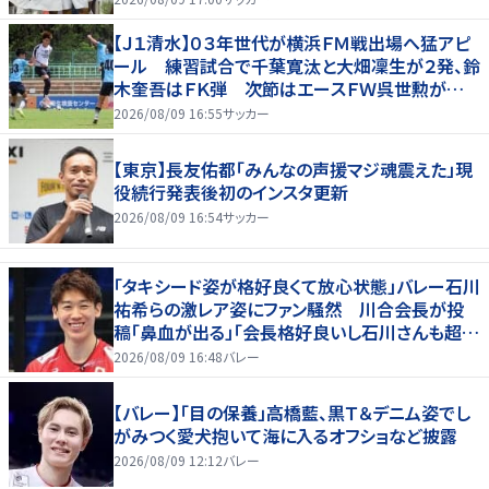
【Ｊ１清水】０３年世代が横浜ＦＭ戦出場へ猛アピ
ール 練習試合で千葉寛汰と大畑凜生が２発、鈴
木奎吾はＦＫ弾 次節はエースＦＷ呉世勲が出
場停止
2026/08/09 16:55
サッカー
【東京】長友佑都「みんなの声援マジ魂震えた」現
役続行発表後初のインスタ更新
2026/08/09 16:54
サッカー
「タキシード姿が格好良くて放心状態」バレー石川
祐希らの激レア姿にファン騒然 川合会長が投
稿「鼻血が出る」「会長格好良いし石川さんも超格
好いい」
2026/08/09 16:48
バレー
【バレー】「目の保養」高橋藍、黒Ｔ＆デニム姿でし
がみつく愛犬抱いて海に入るオフショなど披露
2026/08/09 12:12
バレー