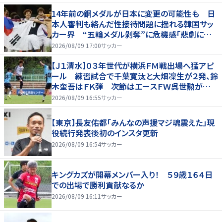
14年前の銅メダルが日本に変更の可能性も 日
本人審判も絡んだ性接待問題に揺れる韓国サッ
カー界 “五輪メダル剝奪”に危機感「悲劇に見
舞われる」
2026/08/09 17:00
サッカー
【Ｊ１清水】０３年世代が横浜ＦＭ戦出場へ猛アピ
ール 練習試合で千葉寛汰と大畑凜生が２発、鈴
木奎吾はＦＫ弾 次節はエースＦＷ呉世勲が出
場停止
2026/08/09 16:55
サッカー
【東京】長友佑都「みんなの声援マジ魂震えた」現
役続行発表後初のインスタ更新
2026/08/09 16:54
サッカー
キングカズが開幕メンバー入り！ ５９歳１６４日
での出場で勝利貢献なるか
2026/08/09 16:11
サッカー