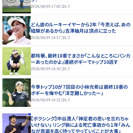
2026/08/09 17:00
ゴルフ
どん底のルーキーイヤーから2年 「今思えば、あの
経験があるから」吉澤柚月は頂点に立った
2026/08/09 16:57
ゴルフ
都玲華、最終18番でまさか「こんなところにバンカ
ーあったのかよ」連続ボギーでトップ10逃す
2026/08/09 16:43
ゴルフ
今季トップ10が７回目の小林光希は最終18番の
ボギーを悔やむ「洋芝難しかったー」
2026/08/09 16:23
ゴルフ
【ボクシング】中谷潤人「神足君の思いを忘れちゃ
いけない」 リング禍による死亡事故から１年「みん
なが意識を高く持ってやっていくことが大事」