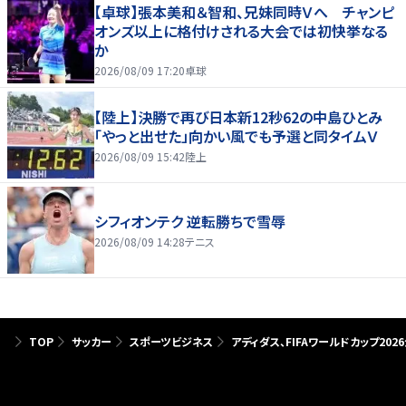
【卓球】張本美和＆智和、兄妹同時Ｖへ チャンピ
オンズ以上に格付けされる大会では初快挙なる
か
2026/08/09 17:20
卓球
【陸上】決勝で再び日本新12秒62の中島ひとみ
「やっと出せた」向かい風でも予選と同タイムＶ
2026/08/09 15:42
陸上
シフィオンテク 逆転勝ちで雪辱
2026/08/09 14:28
テニス
TOP
サッカー
スポーツビジネス
アディダス、FIFAワールドカップ20