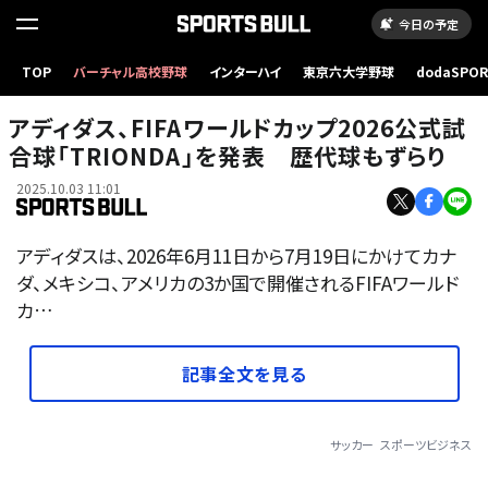
今日の予定
TOP
バーチャル高校野球
インターハイ
東京六大学野球
dodaSPO
（新しいタブ
アディダス、FIFAワールドカップ2026公式試
合球「TRIONDA」を発表 歴代球もずらり
2025.10.03 11:01
アディダスは、2026年6月11日から7月19日にかけてカナ
ダ、メキシコ、アメリカの3か国で開催されるFIFAワールド
カ…
記事全文を見る
サッカー
スポーツビジネス