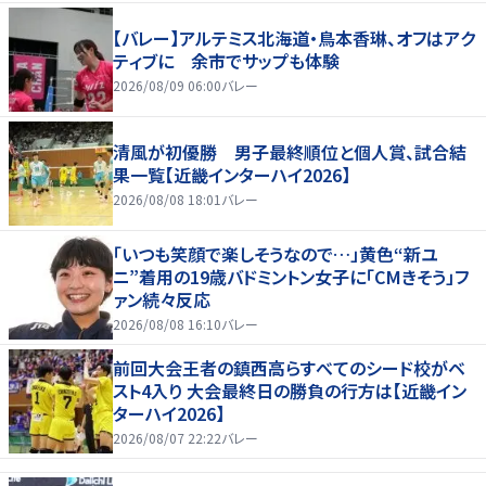
【バレー】アルテミス北海道・鳥本香琳、オフはアク
ティブに 余市でサップも体験
2026/08/09 06:00
バレー
清風が初優勝 男子最終順位と個人賞、試合結
果一覧【近畿インターハイ2026】
2026/08/08 18:01
バレー
「いつも笑顔で楽しそうなので…」黄色“新ユ
ニ”着用の19歳バドミントン女子に「CMきそう」フ
ァン続々反応
2026/08/08 16:10
バレー
前回大会王者の鎮西高らすべてのシード校がベ
スト4入り 大会最終日の勝負の行方は【近畿イン
ターハイ2026】
2026/08/07 22:22
バレー