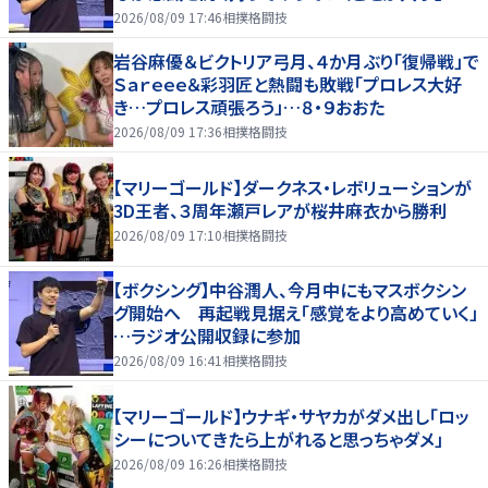
2026/08/09 17:46
相撲格闘技
岩谷麻優＆ビクトリア弓月、４か月ぶり「復帰戦」で
Ｓａｒｅｅｅ＆彩羽匠と熱闘も敗戦「プロレス大好
き…プロレス頑張ろう」…８・９おおた
2026/08/09 17:36
相撲格闘技
【マリーゴールド】ダークネス・レボリューションが
3D王者、３周年瀬戸レアが桜井麻衣から勝利
2026/08/09 17:10
相撲格闘技
【ボクシング】中谷潤人、今月中にもマスボクシン
グ開始へ 再起戦見据え「感覚をより高めていく」
…ラジオ公開収録に参加
2026/08/09 16:41
相撲格闘技
【マリーゴールド】ウナギ・サヤカがダメ出し「ロッ
シーについてきたら上がれると思っちゃダメ」
2026/08/09 16:26
相撲格闘技