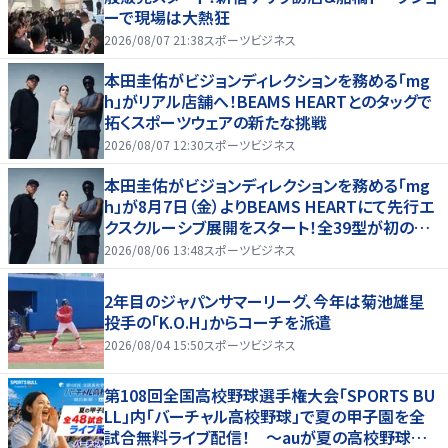
ーで現場は大熱狂
2026/08/07 21:38
スポーツビジネス
本田圭佑がビジョンディレクションを務める「mg
h」がリアル店舗へ！BEAMS HEARTとのタッグで
拓くスポーツウェアの新たな挑戦
2026/08/07 12:30
スポーツビジネス
本田圭佑がビジョンディレクションを務める「mg
h」が8月7日（金）よりBEAMS HEARTにて先行エ
クスクルーシブ展開をスタート！全39型が初の実
店舗へ、新宿POP UPやトークショーも！
2026/08/06 13:48
スポーツビジネス
2年目のジャパンサマーリーグ、今年は菊池雄星
投手の「K.O.H」からコーチを派遣
2026/08/04 15:50
スポーツビジネス
第108回全国高校野球選手権大会「SPORTS BU
LL」内「バーチャル高校野球」で夏の甲子園を全
試合無料ライブ配信！ ～auが夏の高校野球を