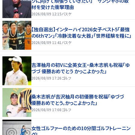
クに向けて頑張っていきたい」 サンジャポの取
材を受けた衝撃理由
2026/08/09 12:15
バスケ
【独自選出】インターハイ2026女子ベスト5「最強
の6thマン」「冷静沈着な大器」「世界経験を糧に」
2026/08/09 11:41
バスケ
吉澤柚月の初Vに全英女王・桑木志帆も祝福「ゆ
づづ 優勝おめでとう かっこよかった」
2026/08/09 17:26
ゴルフ
桑木志帆が吉沢柚月の初優勝を祝福「ゆづづ
優勝おめでとう。かっこよかった」
2026/08/09 17:08
ゴルフ
女性ゴルファーのための10分間ゴルフトレーニン
グ！