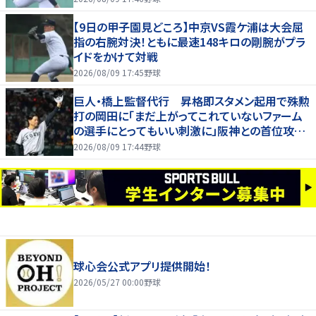
【9日の甲子園見どころ】中京VS霞ケ浦は大会屈
指の右腕対決！ともに最速148キロの剛腕がプラ
イドをかけて対戦
2026/08/09 17:45
野球
巨人・橋上監督代行 昇格即スタメン起用で殊勲
打の岡田に「まだ上がってこれていないファーム
の選手にとってもいい刺激に」阪神との首位攻防
３連戦へ「まずはカード勝ち越しを」
2026/08/09 17:44
野球
球心会公式アプリ提供開始！
2026/05/27 00:00
野球