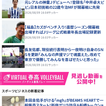
元レアルの神童Ｊデビューへ！登録名「中井卓大ピ
ピ」日本初挑戦の22歳今治MFが開幕戦に先発
2026/08/09 16:04
サッカー
【福島】カズがベンチ入り！還暦シーズン開幕戦
出場すればＪリーグ公式戦最年長出場記録更新
2026/08/09 16:03
サッカー
長友佑都、現役続行表明から一夜明け自身のＳＮ
Ｓを更新「みんなの声援マジで魂震えた。改めて
東京で優勝してみんなを喜ばせたいと思った」
2026/08/09 16:01
サッカー
スポーツビジネス
の新着記事
本田圭佑手がける「mgh」がBEAMS HEARTで一
般販売スタート！新宿ゲリラ訪店＆船橋トークショ