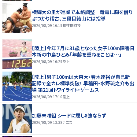
横綱大の里が巡業で本格調整 竜電に胸を借り
ぶつかり稽古、三段目結山には指導
2026/08/09 16:19
相撲格闘技
【陸上】今年７月に31歳となった女子100m障害日
本新の中島ひとみ「年齢を重ねることは…」
2026/08/09 16:29
陸上
【陸上】男子100mは大東大・春木達裕が自己新
記録で全カレ標準突破！ 早稲田・水野琉之介も出
場 第21回トワイライト・ゲームス
2026/08/09 17:10
陸上
加藤未唯組 シードに屈し8強ならず
2026/08/09 13:38
テニス