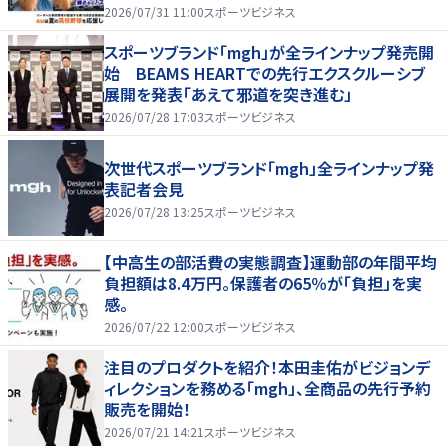
応援！夏を盛り上げるライブ配信番組 「応援甲子
2026/07/31 11:00
スポーツビジネス
園 Supported by au」がスタート〜
スポーツブランド「mgh」が全ラインナップ発売開
始 BEAMS HEARTでの先行エクスクルーシブ
展開を発表「あえて邪道を突き進む」
2026/07/28 17:03
スポーツビジネス
次世代スポーツブランド「mgh」全ラインナップ発
表記者会見
2026/07/28 13:25
スポーツビジネス
【中高生の部活費の実態調査】運動部の年間平均
負担額は8.4万円。保護者の65％が「負担」を実
感。
2026/07/22 12:00
スポーツビジネス
注目のプロダクトを紹介！本田圭佑がビジョンデ
ィレクションを務める「mgh」、全商品の先行予約
販売を開始！
2026/07/21 14:21
スポーツビジネス