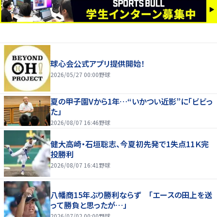
球心会公式アプリ提供開始！
2026/05/27 00:00
野球
夏の甲子園Vから1年…“いかつい近影”に「ビビっ
た」
2026/08/07 16:46
野球
健大高崎・石垣聡志、今夏初先発で1失点11Ｋ完
投勝利
2026/08/07 16:41
野球
八幡商15年ぶり勝利ならず 「エースの田上を送
って勝負と思ったが…」
2026/07/02 00:00
野球