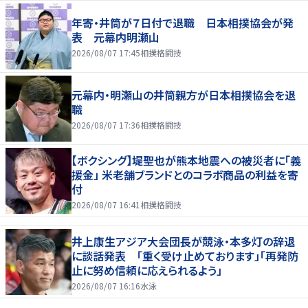
年寄・井筒が７日付で退職 日本相撲協会が発
表 元幕内明瀬山
2026/08/07 17:45
相撲格闘技
元幕内・明瀬山の井筒親方が日本相撲協会を退
職
2026/08/07 17:36
相撲格闘技
【ボクシング】堤聖也が熊本地震への被災者に「義
援金」 米老舗ブランドとのコラボ商品の利益を寄
付
2026/08/07 16:41
相撲格闘技
井上康生アジア大会団長が競泳・本多灯の辞退
に談話発表 「重く受け止めております」「再発防
止に努め信頼に応えられるよう」
2026/08/07 16:16
水泳