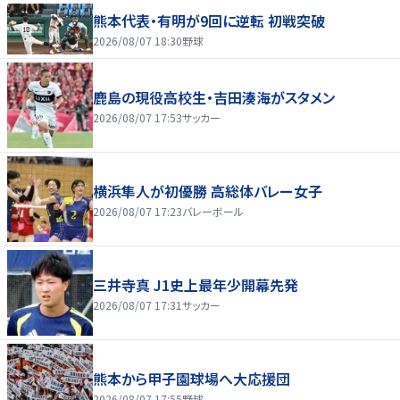
熊本代表・有明が9回に逆転 初戦突破
2026/08/07 18:30
野球
鹿島の現役高校生・吉田湊海がスタメン
2026/08/07 17:53
サッカー
横浜隼人が初優勝 高総体バレー女子
2026/08/07 17:23
バレーボール
三井寺真 J1史上最年少開幕先発
2026/08/07 17:31
サッカー
熊本から甲子園球場へ大応援団
2026/08/07 17:55
野球