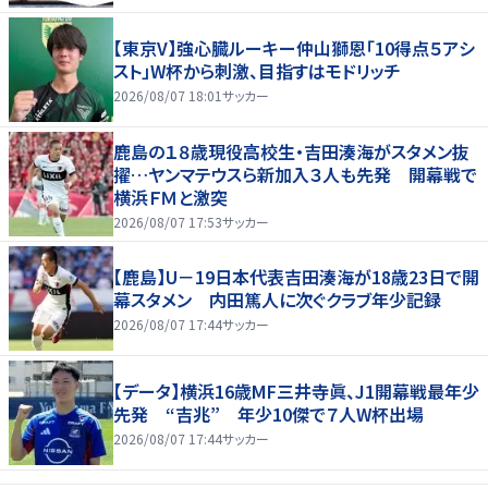
【東京V】強心臓ルーキー仲山獅恩「10得点５アシ
スト」W杯から刺激、目指すはモドリッチ
2026/08/07 18:01
サッカー
鹿島の１８歳現役高校生・吉田湊海がスタメン抜
擢…ヤンマテウスら新加入３人も先発 開幕戦で
横浜ＦＭと激突
2026/08/07 17:53
サッカー
【鹿島】U－19日本代表吉田湊海が18歳23日で開
幕スタメン 内田篤人に次ぐクラブ年少記録
2026/08/07 17:44
サッカー
【データ】横浜16歳MF三井寺眞、J1開幕戦最年少
先発 “吉兆” 年少10傑で７人W杯出場
2026/08/07 17:44
サッカー