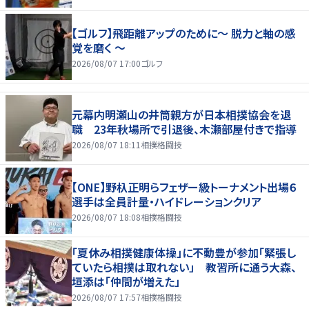
【ゴルフ】飛距離アップのために～ 脱力と軸の感
覚を磨く ～
2026/08/07 17:00
ゴルフ
元幕内明瀬山の井筒親方が日本相撲協会を退
職 23年秋場所で引退後、木瀬部屋付きで指導
2026/08/07 18:11
相撲格闘技
【ONE】野杁正明らフェザー級トーナメント出場６
選手は全員計量・ハイドレーションクリア
2026/08/07 18:08
相撲格闘技
「夏休み相撲健康体操」に不動豊が参加「緊張し
ていたら相撲は取れない」 教習所に通う大森、
垣添は「仲間が増えた」
2026/08/07 17:57
相撲格闘技