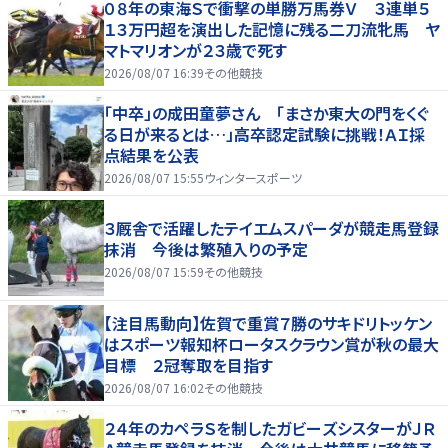
０８年の東海Ｓで衝撃の単勝万馬券Ｖ ３連単５
１３万円超を演出した記憶に残る二刀流牝馬 ヤ
マトマリオンが２３歳で死す
2026/08/07 16:39
その他競技
「中卒」の成田童夢さん 「まさか東大の門をくぐ
る日が来るとは…」高卒認定試験に挑戦！ＡＩ採
点結果を公表
2026/08/07 15:55
ウィンタースポーツ
３厩舎で活躍したテイエムスパーダが競走馬登録
抹消 今後は繁殖入りの予定
2026/08/07 15:59
その他競技
【注目馬動向】佐賀で重賞７勝のサキドリトッケン
はスポーツ報知杯ロータスクラウン賞が秋の最大
目標 ２冠奪取を目指す
2026/08/07 16:02
その他競技
２４年のカペラＳを制したガビーズシスターがＪＲ