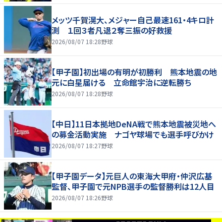
メッツ千賀滉大、メジャー自己最速161・4キロ計
測 １回３者凡退２奪三振の好救援
2026/08/07 18:28
野球
【甲子園】初出場の有明が初勝利 熊本地震の地
元に白星届ける 立命館宇治に逆転勝ち
2026/08/07 18:28
野球
【中日】11日本拠地DeNA戦で熊本地震被災地へ
の募金活動実施 ナゴヤ球場でも選手呼びかけ
2026/08/07 18:27
野球
【甲子園データ】元巨人の東海大甲府・仲沢広基
監督、甲子園で元NPB選手の監督勝利は12人目
2026/08/07 18:26
野球