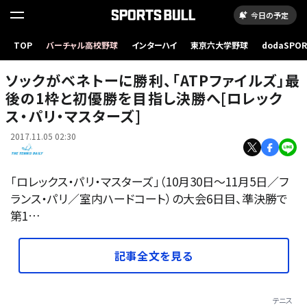
今日の予定
TOP
バーチャル高校野球
インターハイ
東京六大学野球
dodaSPO
ベネトーに勝利したソック
（新しいタブ
ソックがベネトーに勝利、「ATPファイルズ」最
後の1枠と初優勝を目指し決勝へ[ロレック
ス・パリ・マスターズ]
2017.11.05 02:30
「ロレックス・パリ・マスターズ」（10月30日～11月5日／フ
ランス・パリ／室内ハードコート）の大会6日目、準決勝で
第1…
記事全文を見る
テニス