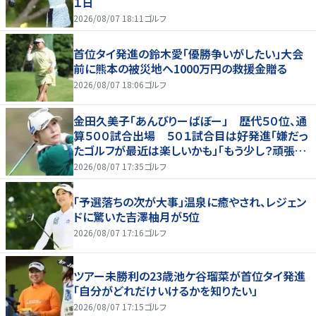
１日
2026/08/07 18:11
ゴルフ
首位タイ発進の鈴木愛「優勝争いがしたい」大会
前に熊本の被災地へ1000万円の救援金贈る
2026/08/07 18:06
ゴルフ
金田久美子「あんびりーばぼー」 歴代５０位、通
算５００試合出場 ５０１試合目は好発進「嫌だっ
たゴルフが最近は楽しいかも」「もう少し？頑張り
たいな」
2026/08/07 17:35
ゴルフ
「予選落ちの次が大事」温泉に癒やされ、レジェン
ドに驚いた吉澤柚月が5位
2026/08/07 17:16
ゴルフ
ツアー未勝利の23歳池ケ谷瑠菜が首位タイ発進
「自分がどれだけいけるかを知りたい」
2026/08/07 17:15
ゴルフ