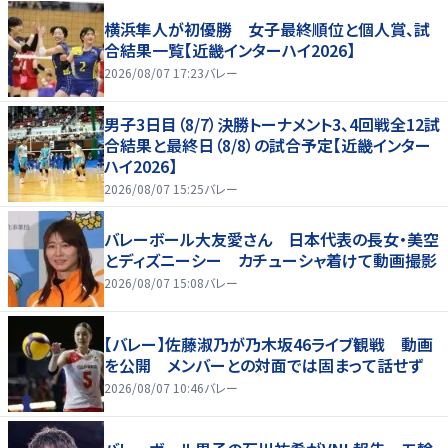
横浜隼人が初優勝 女子最終順位と個人賞、試
合結果一覧【近畿インターハイ2026】
2026/08/07 17:23
バレー
男子3日目（8/7）決勝トーナメント3、4回戦全12試
合結果と最終日（8/8）の試合予定【近畿インター
ハイ2026】
2026/08/07 15:25
バレー
バレーボール大友愛さん 日本代表の長女・美空
とディズニーシー カチューシャ着けて動画撮影
2026/08/07 15:08
バレー
【バレー】佐藤淑乃が乃木坂46ライブ観戦 動画
を公開 メンバーとの対面では固まって話せず
2026/08/07 10:46
バレー