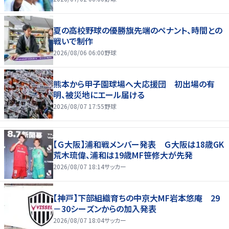
夏の高校野球の優勝旗先端のペナント、時間との
戦いで制作
2026/08/06 06:00
野球
熊本から甲子園球場へ大応援団 初出場の有
明、被災地にエール届ける
2026/08/07 17:55
野球
【Ｇ大阪】浦和戦メンバー発表 Ｇ大阪は18歳GK
荒木琉偉、浦和は19歳MF笹修大が先発
2026/08/07 18:14
サッカー
【神戸】下部組織育ちの中京大MF岩本悠庵 29
－30シーズンからの加入発表
2026/08/07 18:04
サッカー