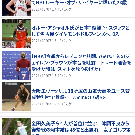
てNBLルーキー・オブ・ザ・イヤーに輝いた28歳
2026/08/07 17:49
バスケ
オルー・アシャオル氏が日本“復帰”…スタッフと
して名古屋ダイヤモンドドルフィンズへ加入
2026/08/07 17:13
バスケ
【NBA】今季からレブロンと共闘、76ers加入のジ
ェイレン・ブラウンが本音を吐露 トレード通告を
受けた時は「スマホを放り投げた」
2026/08/07 17:03
バスケ
大阪エヴェッサ、U18所属の山本大扇をユース育
成特別枠で登録…175cmの17歳SG
2026/08/07 16:46
バスケ
金田久美子ら４人が首位に並ぶ 体調不良から
復帰戦の河本結は45位と出遅れ 女子ゴルフ第