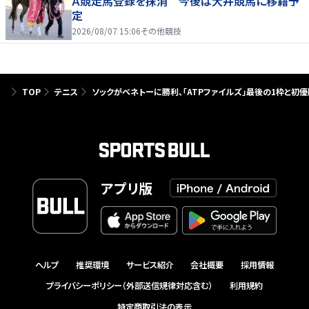
Ａ競走馬登録を抹消 今後は大井競馬に移籍予
定
2026/08/07 15:06
その他競技
TOP
テニス
ソックがベネトーに勝利、「ATPファイルズ」最後の1枠と初優
アプリ版
ヘルプ
推奨環境
サービス紹介
会社概要
採用情報
プライバシーポリシー（外部送信規律対応含む）
利用規約
特定商取引法の表示