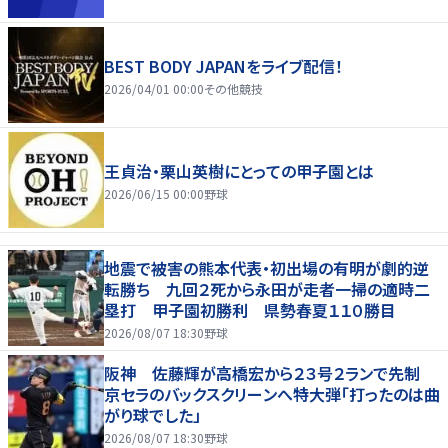
BEST BODY JAPANをライブ配信！
2026/04/01 00:00
その他競技
王貞治・栗山英樹にとっての甲子園とは
2026/06/15 00:00
野球
地震で被害の熊本代表・初出場の有明が劇的逆
転勝ち 九回２死から永田が走者一掃の適時二
塁打 甲子園初勝利 県勢春夏１１０勝目
2026/08/07 18:30
野球
阪神 佐藤輝が高橋宏から２３号２ランで先制
京セラのバックスクリーンへ特大弾「打ったのは曲
がり球でした」
2026/08/07 18:30
野球