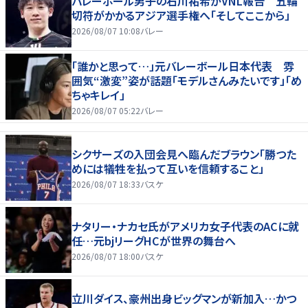
バレーボール男子の石川祐希がVNL報告 五輪
切符がかかるアジア選手権へ「そしてここから」
2026/08/07 10:08
バレー
「誰かと思って…」元バレーボール日本代表 雰
囲気“激変”姿が話題「モデルさんみたいです」「め
ちゃキレイ」
2026/08/07 05:22
バレー
シクサーズの入団会見へ臨んだブラウン「勝つた
めには犠牲を払って互いを信頼すること」
2026/08/07 18:33
バスケ
ナタリー・ナカセ氏がアメリカ女子代表のACに就
任…元bjリーグHCが世界の舞台へ
2026/08/07 18:00
バスケ
立川ダイス、豪州出身ビッグマンが新加入…かつ