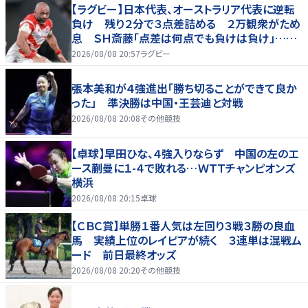
【ラグビー】日本代表、オーストラリア代表に逆転
負け 残り２分で３点差詰める ２万観衆がため
息 ＳＨ斎藤「点差は何点でも負けは負け」…前
半にＳＯ伊藤龍が先制トライ、３２ー３５で惜敗
2026/08/08 20:57
ラグビー
張本美和が４強進出「勝ち切ることができて良か
った」 準決勝は中国・王芸迪と対戦
2026/08/08 20:08
その他競技
【卓球】早田ひな、４強入りならず 中国の左のエ
ース蒯曼に１-４で敗れる…ＷＴＴチャンピオンズ
横浜
2026/08/08 20:15
卓球
【ＣＢＣ賞】単勝１番人気は左回り３戦３勝の良血
馬 実績上位のレイピアが続く ３連単は混戦ム
ード 前日最終オッズ
2026/08/08 20:20
その他競技