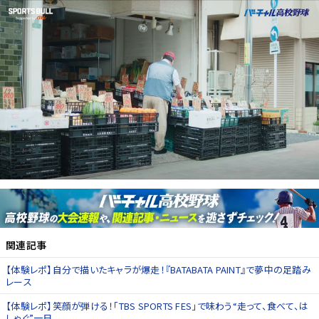
関連記事
【体験レポ】自分で描いたキャラが爆走！『BATABATA PAINT』で夢中の足踏み
レース
【体験レポ】笑顔が弾ける！「TBS SPORTS FES」で味わう“走って、食べて、は
しゃぐ”一日