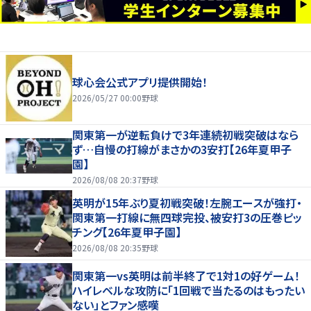
球心会公式アプリ提供開始！
2026/05/27 00:00
野球
関東第一が逆転負けで3年連続初戦突破はなら
ず…自慢の打線がまさかの3安打【26年夏甲子
園】
2026/08/08 20:37
野球
英明が15年ぶり夏初戦突破！左腕エースが強打・
関東第一打線に無四球完投、被安打3の圧巻ピッ
チング【26年夏甲子園】
2026/08/08 20:35
野球
関東第一vs英明は前半終了で1対1の好ゲーム！
ハイレベルな攻防に「1回戦で当たるのはもったい
ない」とファン感嘆