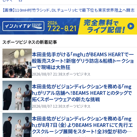
【画像】110mH村竹ラシッド、DLチューリッヒで最下位も東京世界陸上へ闘志
スポーツビジネス
の新着記事
本田圭佑手がける「mgh」がBEAMS HEARTで一
般販売スタート！新宿ゲリラ訪店＆船橋トークショ
ーで現場は大熱狂
2026/08/07 21:38
スポーツビジネス
本田圭佑がビジョンディレクションを務める「mg
h」がリアル店舗へ！BEAMS HEARTとのタッグで
拓くスポーツウェアの新たな挑戦
2026/08/07 12:30
スポーツビジネス
本田圭佑がビジョンディレクションを務める「mg
h」が8月7日（金）よりBEAMS HEARTにて先行エ
クスクルーシブ展開をスタート！全39型が初の実