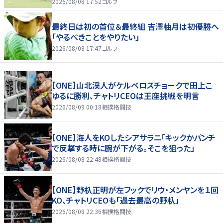
2026/08/08 17:52
ゴルフ
最終日は初の首位＆最終組 吉澤柚月は初優勝へ
「やるべきことをやりたい」
2026/08/08 17:47
ゴルフ
【ONE】山北渓人がケルベロスチョークで田上こ
ゆるに勝利、チャトリCEOは王座挑戦を明言
2026/08/09 00:18
相撲格闘技
【ONE】海人をKOしたシアサラニ「キックかパンチ
で反撃する時に腕が下がる。そこを狙った」
2026/08/08 22:48
相撲格闘技
【ONE】野杁正明が左フックでリウ・メンヤンを１回
KO、チャトリCEOも「過去最高の野杁」
2026/08/08 22:36
相撲格闘技