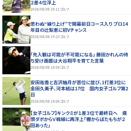
２差４位浮上
2026/08/08 20:11
ゴルフ
思わぬ“繰り上げ”で開幕前日コース入り プロ14
年目の辻梨恵に初Vチャンス
2026/08/08 19:23
ゴルフ
「先入観は可能が不可能になる」 藤田かれんの待
ち受け画面は大谷翔平を育てた言葉
2026/08/08 18:50
ゴルフ
安田祐香と吉沢柚月が首位に並び、1打差3位に
金田久美子、河本結は17位 国内女子ゴルフ第2
日
2026/08/08 18:06
ゴルフ
【女子ゴルフ】キンクミが１差３位で最終日へ 痛
恨ダボからＶ戦線に再浮上「棚からぼたもちが２
回あった」