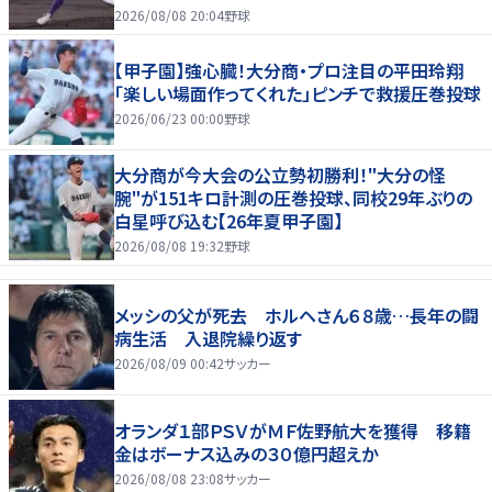
2026/08/08 20:04
野球
【甲子園】強心臓！大分商・プロ注目の平田玲翔
「楽しい場面作ってくれた」ピンチで救援圧巻投球
2026/06/23 00:00
野球
大分商が今大会の公立勢初勝利！"大分の怪
腕"が151キロ計測の圧巻投球、同校29年ぶりの
白星呼び込む【26年夏甲子園】
2026/08/08 19:32
野球
メッシの父が死去 ホルヘさん６８歳…長年の闘
病生活 入退院繰り返す
2026/08/09 00:42
サッカー
オランダ１部ＰＳＶがＭＦ佐野航大を獲得 移籍
金はボーナス込みの３０億円超えか
2026/08/08 23:08
サッカー