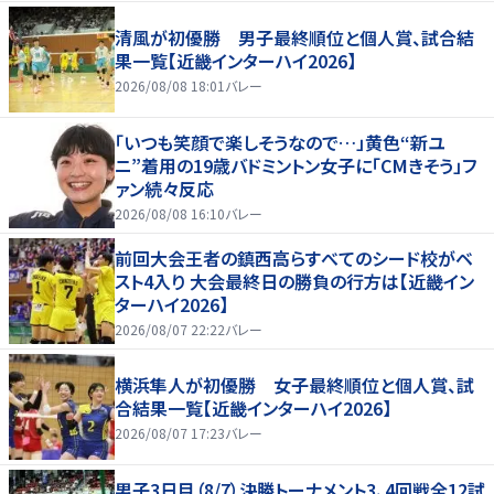
清風が初優勝 男子最終順位と個人賞、試合結
果一覧【近畿インターハイ2026】
2026/08/08 18:01
バレー
「いつも笑顔で楽しそうなので…」黄色“新ユ
ニ”着用の19歳バドミントン女子に「CMきそう」フ
ァン続々反応
2026/08/08 16:10
バレー
前回大会王者の鎮西高らすべてのシード校がベ
スト4入り 大会最終日の勝負の行方は【近畿イン
ターハイ2026】
2026/08/07 22:22
バレー
横浜隼人が初優勝 女子最終順位と個人賞、試
合結果一覧【近畿インターハイ2026】
2026/08/07 17:23
バレー
男子3日目（8/7）決勝トーナメント3、4回戦全12試