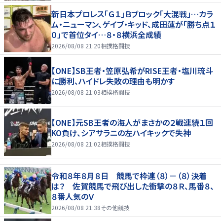
新日本プロレス「Ｇ１」Ｂブロック「大混戦」…カラ
ム・ニューマン、ゲイブ・キッド、成田蓮が「勝ち点１
０」で首位タイ…８・８横浜全成績
2026/08/08 21:20
相撲格闘技
【ONE】SB王者・笠原弘希がRISE王者・塩川琉斗
に勝利、ハイドレ失敗の理由も明かす
2026/08/08 21:03
相撲格闘技
【ONE】元SB王者の海人がまさかの２戦連続１回
KO負け、シアサラニの左ハイキックで失神
2026/08/08 21:02
相撲格闘技
令和８年８月８日 競馬で枠連（８）－（８）決着
は？ 佐賀競馬で飛び出した衝撃の８Ｒ、馬番８、
８番人気のＶ
2026/08/08 21:38
その他競技