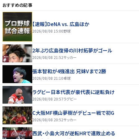
おすすめの記事
【速報】DeNA vs. 広島ほか
2026/08/08 15:00
野球
2年ぶり広島復帰の川村拓夢がゴール
2026/08/08 21:52
サッカー
張本智和が4強進出 兄妹Vまで2勝
2026/08/08 21:10
卓球
ラグビー日本代表が豪代表に逆転負け
2026/08/08 20:57
ラグビー
C大阪MF横山夢樹がデビュー戦で初G
2026/08/08 20:52
サッカー
西武・小島大河が逆転HRで連敗止める