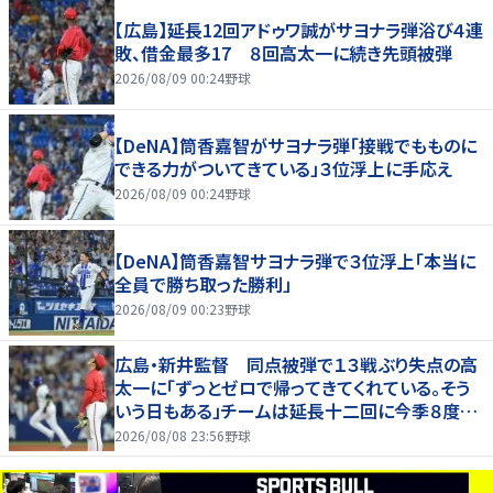
【広島】延長12回アドゥワ誠がサヨナラ弾浴び４連
敗、借金最多17 ８回高太一に続き先頭被弾
2026/08/09 00:24
野球
【DeNA】筒香嘉智がサヨナラ弾「接戦でもものに
できる力がついてきている」３位浮上に手応え
2026/08/09 00:24
野球
【DeNA】筒香嘉智サヨナラ弾で３位浮上「本当に
全員で勝ち取った勝利」
2026/08/09 00:23
野球
広島・新井監督 同点被弾で１３戦ぶり失点の高
太一に「ずっとゼロで帰ってきてくれている。そう
いう日もある」チームは延長十二回に今季８度目
サヨナラ負け
2026/08/08 23:56
野球