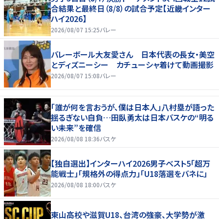
合結果と最終日（8/8）の試合予定【近畿インター
ハイ2026】
2026/08/07 15:25
バレー
バレーボール大友愛さん 日本代表の長女・美空
とディズニーシー カチューシャ着けて動画撮影
2026/08/07 15:08
バレー
「誰が何を言おうが、僕は日本人」八村塁が語った
揺るぎない自負…田臥勇太は日本バスケの“明る
い未来”を確信
2026/08/08 18:36
バスケ
【独自選出】インターハイ2026男子ベスト5「超万
能戦士」「規格外の得点力」「U18落選をバネに」
2026/08/08 18:00
バスケ
東山高校や滋賀U18、台湾の強豪、大学勢が激