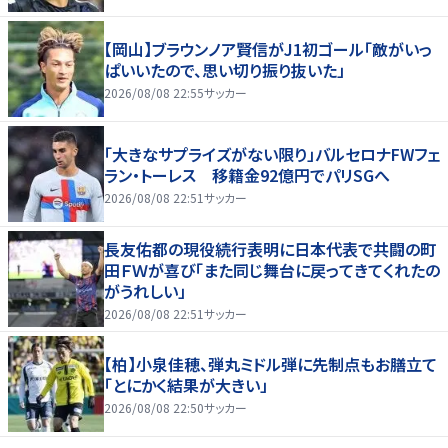
【岡山】ブラウンノア賢信がJ1初ゴール「敵がいっ
ぱいいたので、思い切り振り抜いた」
2026/08/08 22:55
サッカー
「大きなサプライズがない限り」バルセロナFWフェ
ラン・トーレス 移籍金92億円でパリSGへ
2026/08/08 22:51
サッカー
長友佑都の現役続行表明に日本代表で共闘の町
田ＦＷが喜び「また同じ舞台に戻ってきてくれたの
がうれしい」
2026/08/08 22:51
サッカー
【柏】小泉佳穂、弾丸ミドル弾に先制点もお膳立て
「とにかく結果が大きい」
2026/08/08 22:50
サッカー