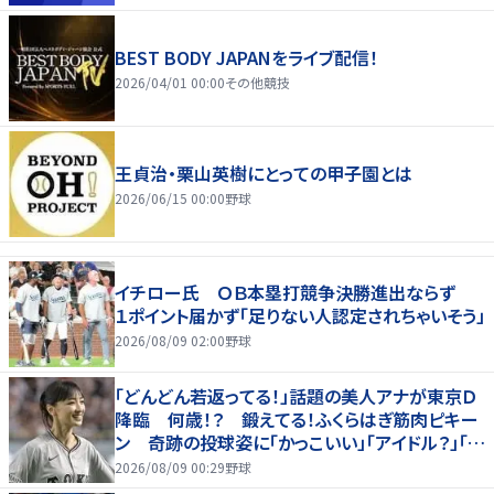
BEST BODY JAPANをライブ配信！
2026/04/01 00:00
その他競技
王貞治・栗山英樹にとっての甲子園とは
2026/06/15 00:00
野球
イチロー氏 ＯＢ本塁打競争決勝進出ならず
１ポイント届かず「足りない人認定されちゃいそう」
2026/08/09 02:00
野球
「どんどん若返ってる！」話題の美人アナが東京Ｄ
降臨 何歳！？ 鍛えてる！ふくらはぎ筋肉ピキー
ン 奇跡の投球姿に「かっこいい」「アイドル？」「女
神」
2026/08/09 00:29
野球