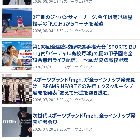
店舗へ、新宿POP UPやトークショーも！
2026/08/06 13:48
スポーツビジネス
2年目のジャパンサマーリーグ、今年は菊池雄星
投手の「K.O.H」からコーチを派遣
2026/08/04 15:50
スポーツビジネス
第108回全国高校野球選手権大会「SPORTS BU
LL」内「バーチャル高校野球」で夏の甲子園を全
試合無料ライブ配信！ ～auが夏の高校野球を
応援！夏を盛り上げるライブ配信番組 「応援甲子
2026/07/31 11:00
スポーツビジネス
園 Supported by au」がスタート〜
スポーツブランド「mgh」が全ラインナップ発売開
始 BEAMS HEARTでの先行エクスクルーシブ
展開を発表「あえて邪道を突き進む」
2026/07/28 17:03
スポーツビジネス
次世代スポーツブランド「mgh」全ラインナップ発
表記者会見
2026/07/28 13:25
スポーツビジネス