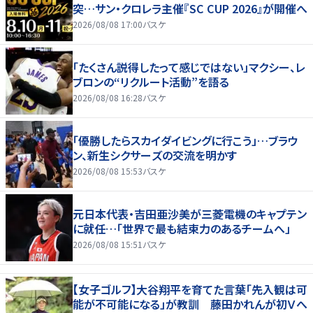
突…サン・クロレラ主催『SC CUP 2026』が開催へ
2026/08/08 17:00
バスケ
「たくさん説得したって感じではない」マクシー、レ
ブロンの“リクルート活動”を語る
2026/08/08 16:28
バスケ
「優勝したらスカイダイビングに行こう」…ブラウ
ン、新生シクサーズの交流を明かす
2026/08/08 15:53
バスケ
元日本代表・吉田亜沙美が三菱電機のキャプテン
に就任…「世界で最も結束力のあるチームへ」
2026/08/08 15:51
バスケ
【女子ゴルフ】大谷翔平を育てた言葉「先入観は可
能が不可能になる」が教訓 藤田かれんが初Ｖへ